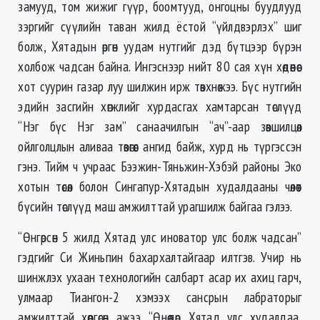
замууд, том жижиг гүүр, боомтууд, онгоцны буудлууд
зэргийг сүүлийн таван жилд ёстой “үйлдвэрлэх” шиг
болж, Хятадын өргөн уудам нутгийг дэд бүтцээр бүрэн
холбож чадсан байна. Ингэснээр нийт 80 сая хүн хөдөөнөөс
хот суурин газар луу шилжин ирж төвхнөжээ. Бүс нутгийн
эдийн засгийн хөгжлийг хурдасгах хамтарсан төслүүд
“Нэг бүс Нэг зам” санаачилгын “ач”-аар зөвшилцөл
ойлголцлын аливаа төвөгөөс ангид байж, хурд нь түргэссэн
гэнэ. Тийм ч учраас Бээжин-Тяньжин-Хэбэй районы Эко
хотын төсөл болон Сингапур-Хятадын худалдааны чөлөөт
бүсийн төслүүд маш амжилттай урагшилж байгаа гэлээ.
“Өнгөрсөн 5 жилд Хятад улс иноватор улс болж чадсан”
гэдгийг Си Жиньпин бахархалтайгаар илтгэв. Учир нь
шинжлэх ухаан технологийн салбарт асар их ахиц гарч,
улмаар Тиангон-2 хэмээх сансрын лабраторыг
амжилттай хөөргөсөн ажээ. “Өнөөдөр Хятад улс худалдаа,