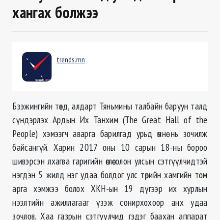
хангах болжээ
trends.mn
Бээжингийн төвд, алдарт Тяньмины талбайн баруун талд
сүндэрлэх Ардын Их Танхим (The Great Hall of the
People) хэмээгч аварга барилгад урьд өмнө нь зочилж
байсангүй. Харин 2017 оны 10 сарын 18-ны бороо
шивэрсэн лхагва гаригийн өглөө олон улсын сэтгүүлчидтэй
нэгдэн 5 жилд нэг удаа болдог улс төрийн хамгийн том
арга хэмжээ болох ХКН-ын 19 дүгээр их хурлын
нээлтийн ажиллагааг үзэж сонирхохоор анх удаа
зочлов. Хаа газрын сэтгүүлчид гэдэг баахан аппарат