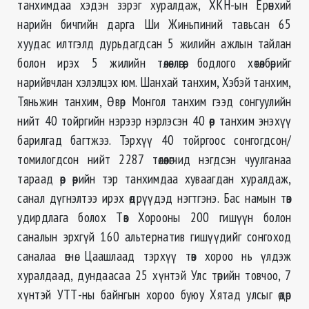
танхимдаа хэдэн зэрэг хуралдаж, ХКН-ын Ерөнхий
нарийн бичгийн дарга Ши Жиньпиний тавьсан 65
хуудас илтгэлд дурьдагдсан 5 жилийн ажлын тайлан
болон ирэх 5 жилийн төлөвлөгөө, бодлого хөтөлбөрийг
нарийвчлан хэлэлцэх юм. Шанхай танхим, Хэбэй танхим,
Тяньжин танхим, Өвөр Монгол танхим гээд сонгуулийн
нийт 40 тойргийн нэрээр нэрлэсэн 40 өөр танхим энэхүү
барилгад багтжээ. Тэрхүү 40 тойргоос сонгогдсон/
томилогдсон нийт 2287 төлөөлөгчид нэгдсэн чуулганаа
тараад өөр өөрийн тэр танхимдаа хуваагдан хуралдаж,
санал дүгнэлтээ ирэх өдрүүдэд нэгтгэнэ. Бас намын төв
удирдлага болох Төв Хорооны 200 гишүүн болон
саналын эрхгүй 160 альтернатив гишүүдийг сонгоход
саналаа өгнө. Цаашлаад тэрхүү төв хороо нь үлдэж
хуралдаад, дундаасаа 25 хүнтэй Улс төрийн товчоо, 7
хүнтэй УТТ-ны байнгын хороо буюу Хятад улсыг өдөр