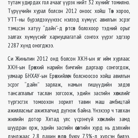
тутам удирдах гол ачааг үүрэх нийт 32 хүнийг томилно.
Түрүүчийн хурал болсон 2012 оноос хойш Төв хороо,
УТТ-ны бүрэлдэхүүнээс нэлээд хүмүүс авилгын эсрэг
тэмцсэн хатуу “дайн”-д өртсөн болохоор тэдний орыг
залгах хүмүүсийг хариуцлагатай сонгох үүрэг эдгээр
2287 хүнд оногджээ.
Си Жиньпин 2012 онд болсон ХКН-ын яг ийм хурлаас
ХКН-ын Ерөнхий нарийн бичгийн даргаар сонгогдож,
улмаар БНХАУ-ын Ерөнхийлөгч болсноосоо хойш авилгын
эсрэг “дайн” зарлаж, намын гишүүдийн элдэв
тансаглалыг таслан зогсоож, эдийн засгийн хөгжлийг
түргэсгэх томоохон зорилт тавин маш амбицтай
ажилласныг ажиглагчид дүгнэж байна. Үнэхээр ч тавхан
жилийн дотор Хятад улс үсрэнгүй хөгжлийн замд
шуудран орж, эдийн засгийн өсөлтийн хурд нь дэлхийн
дунджаас 2,8 дахин өндөр буюу 7,3%-д хүрсэн билээ.