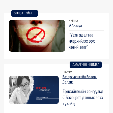
ӨМНӨХ НИЙТЛЭЛ
Нийтлэл
Э.Анхзул
“Үзэн ядалтаа
илэрхийлэх эрх
чөлөөний зааг”
ДАРААГИЙН НИЙТЛЭЛ
Нийтлэл
Базарсүрэнгийн Болор-
Эрдэнэ
Ерөнхийлөгчийн сонгуульд
С.Баярцогт дэвших эсэх
тухайд