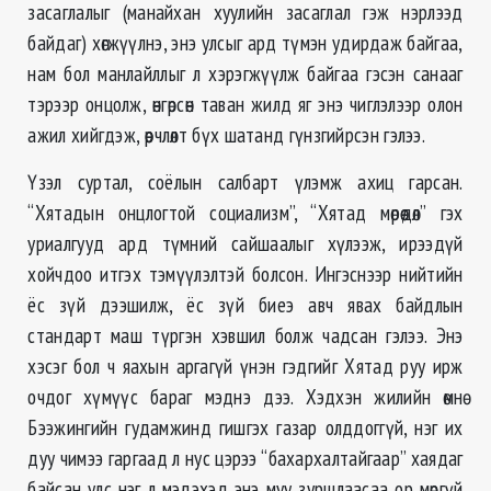
засаглалыг (манайхан хуулийн засаглал гэж нэрлээд
байдаг) хөгжүүлнэ, энэ улсыг ард түмэн удирдаж байгаа,
нам бол манлайллыг л хэрэгжүүлж байгаа гэсэн санааг
тэрээр онцолж, өнгөрсөн таван жилд яг энэ чиглэлээр олон
ажил хийгдэж, өөрчлөлт бүх шатанд гүнзгийрсэн гэлээ.
Үзэл суртал, соёлын салбарт үлэмж ахиц гарсан.
“Хятадын онцлогтой социализм”, “Хятад мөрөөдөл” гэх
уриалгууд ард түмний сайшаалыг хүлээж, ирээдүй
хойчдоо итгэх тэмүүлэлтэй болсон. Ингэснээр нийтийн
ёс зүй дээшилж, ёс зүй биеэ авч явах байдлын
стандарт маш түргэн хэвшил болж чадсан гэлээ. Энэ
хэсэг бол ч яахын аргагүй үнэн гэдгийг Хятад руу ирж
очдог хүмүүс бараг мэднэ дээ. Хэдхэн жилийн өмнө
Бээжингийн гудамжинд гишгэх газар олддоггүй, нэг их
дуу чимээ гаргаад л нус цэрээ “бахархалтайгаар” хаядаг
байсан улс нэг л мэдэхэд энэ муу зуршлаасаа ор мөргүй