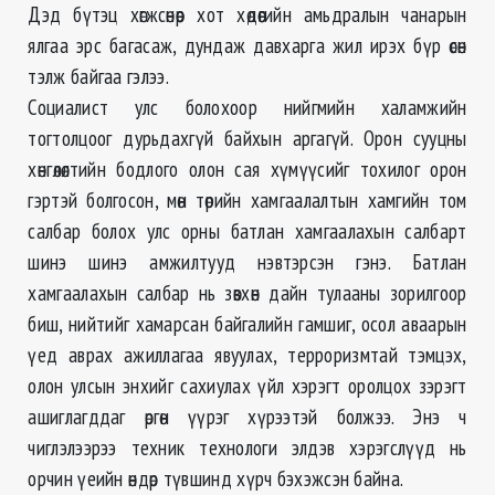
Дэд бүтэц хөгжсөнөөр хот хөдөөгийн амьдралын чанарын
ялгаа эрс багасаж, дундаж давхарга жил ирэх бүр өсөн
тэлж байгаа гэлээ.
Социалист улс болохоор нийгмийн халамжийн
тогтолцоог дурьдахгүй байхын аргагүй. Орон сууцны
хөнгөлөлтийн бодлого олон сая хүмүүсийг тохилог орон
гэртэй болгосон, мөн төрийн хамгаалалтын хамгийн том
салбар болох улс орны батлан хамгаалахын салбарт
шинэ шинэ амжилтууд нэвтэрсэн гэнэ. Батлан
хамгаалахын салбар нь зөвхөн дайн тулааны зорилгоор
биш, нийтийг хамарсан байгалийн гамшиг, осол аваарын
үед аврах ажиллагаа явуулах, терроризмтай тэмцэх,
олон улсын энхийг сахиулах үйл хэрэгт оролцох зэрэгт
ашиглагддаг өргөн үүрэг хүрээтэй болжээ. Энэ ч
чиглэлээрээ техник технологи элдэв хэрэгслүүд нь
орчин үеийн өндөр түвшинд хүрч бэхэжсэн байна.