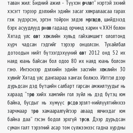
таван жил: Бидний ажил - Түүхэн өөрчлөлт” нэртэй эхний
хэсэгт тэрээр дэлхийн эдийн засаг хямралаасаа гарах
гэж зүдэрсэн, эргэн тойрон элдэв мөргөлдөөн, шийдэхэд
бэрх асуудлууд өрнөсөн гадаад орчинд харин ч ХКН болон
Хятад улс өсөлт хөгжлийн хувьд гайхамшигт ололтонд
хүрч чадсан гэдгийг тэрээр онцолсон. Тухайлбал
дотоодын нийт бүтээгдэхүүний өсөлт 2012 онд 52 их
наяд юань байсан бол одоо 80 их наяд юань болсон
гэнэ. Ингэснээр дэлхийн эдийн засгийн хөгжлийн 30
хувийг Хятад улс дангаараа хангах болжээ. Илтгэл дээр
дурьдсан дэд бүтцийн салбарт гарсан амжилтуудыг нь
хараад “төрөөс хийх хамгийн гол зүйл нь дэд бүтэц юм
байна, бусдыг нь хүмүүс өөрсдөө эрэлт-нийлүүлтийнхээ
зарчмаар төрөөс хамааралгүйгээр аваад явчихдаг юм
байна даа” гэсэн бодол эрхгүй төрсөн. Дээр дурьдсан
суман галт тэрэгний асар том сүлжээнээс гадна хурдны