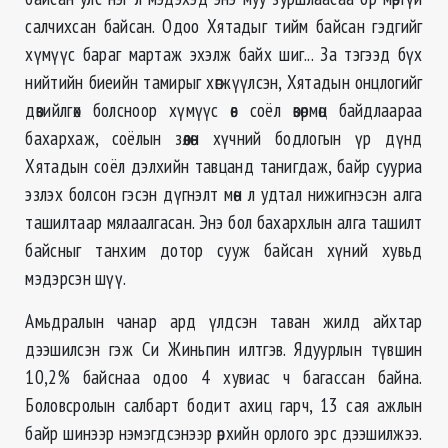
салчихсан байсан. Одоо Хятадыг тийм байсан гэдгийг
хүмүүс бараг мартаж эхэлж байх шиг... За тэгээд бүх
нийтийн биеийн тамирыг хөгжүүлсэн, Хятадын онцлогийг
дөвийлгөх болсноор хүмүүс өв соёл өвөрмөц байдлаараа
бахархаж, соёлын зөөлөн хүчний бодлогын үр дүнд
Хятадын соёл дэлхийн тавцанд танигдаж, байр сууриа
эзлэх болсон гэсэн дүгнэлт мөн л удтал нижигнэсэн алга
ташилтаар мялаалгасан. Энэ бол бахархлын алга ташилт
байсныг танхим дотор сууж байсан хүний хувьд
мэдэрсэн шүү.
Амьдралын чанар ард үлдсэн таван жилд айхтар
дээшилсэн гэж Си Жиньпин илтгэв. Ядуурлын түвшин
10,2% байснаа одоо 4 хувиас ч багассан байна.
Боловсролын салбарт бодит ахиц гарч, 13 сая ажлын
байр шинээр нэмэгдсэнээр өрхийн орлого эрс дээшилжээ.