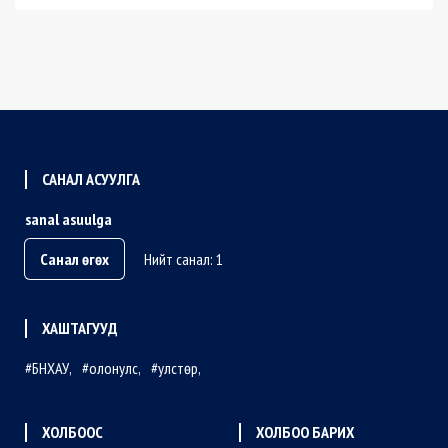
САНАЛ АСУУЛГА
sanal asuulga
Санал өгөх
Нийт санал: 1
ХАШТАГУУД
БНХАУ
олонулс
улстөр
ХОЛБООС
ХОЛБОО БАРИХ