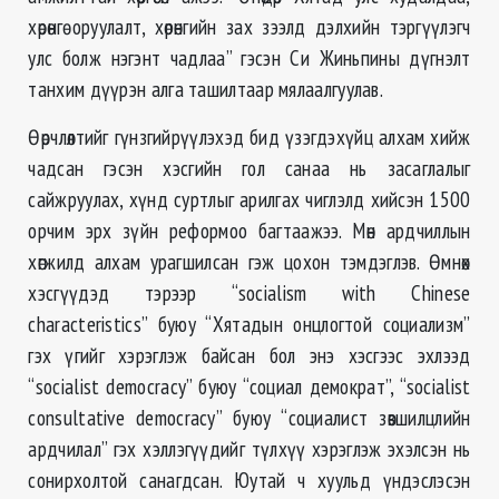
хөрөнгө оруулалт, хөрөнгийн зах зээлд дэлхийн тэргүүлэгч
улс болж нэгэнт чадлаа” гэсэн Си Жиньпины дүгнэлт
танхим дүүрэн алга ташилтаар мялаалгуулав.
Өөрчлөлтийг гүнзгийрүүлэхэд бид үзэгдэхүйц алхам хийж
чадсан гэсэн хэсгийн гол санаа нь засаглалыг
сайжруулах, хүнд суртлыг арилгах чиглэлд хийсэн 1500
орчим эрх зүйн реформоо багтаажээ. Мөн ардчиллын
хөгжилд алхам урагшилсан гэж цохон тэмдэглэв. Өмнөх
хэсгүүдэд тэрээр “socialism with Chinese
characteristics” буюу “Хятадын онцлогтой социализм”
гэх үгийг хэрэглэж байсан бол энэ хэсгээс эхлээд
“socialist democracy” буюу “социал демократ”, “socialist
consultative democracy” буюу “социалист зөвшилцлийн
ардчилал” гэх хэллэгүүдийг түлхүү хэрэглэж эхэлсэн нь
сонирхолтой санагдсан. Юутай ч хуульд үндэслэсэн