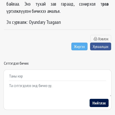
байлаа. Энэ тухай зав гараад, сонирхол төрвөл
үргэлжлүүлэн бичихээ амалъя.
Эх сурвалж: Оyundary Tsagaan
Хэвлэх
Жиргэх
Хуваалцах
Сэтгэгдэл бичих
Example textarea
Нийтлэх