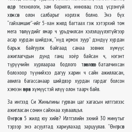
өндөр технологи, зам барилга, инновац гээд үсрэнгүй
хөгжсөн олон салбарыг нэрлэж болно. Энэ бүх
“гайхамшиг”-ийг 5-хан жилд багтаах гэж хэтэрхий том
мега төслүүдийг ямар ч урьдчилсан хэлэлцүүлэггүйгээр
асар хурдан шийдэж, “нүд ирмэх зуур” дэндүү хурдан
барьж байгуулж байгаад санаа зовних хүмүүс
ажиглагчдын дунд ганц хоёр байсан ч, нэгэнт
түрүүчийн хурлаараа бодлого төлөвлөгөөгөө баталчихсан
болохоор түүнийхээ дагуу харин ч сайн ажилласан,
авилга багассанаар шийдвэр хурдан гардаг болсон
хэмээн өмөөрөх хүмүүстэй илүү олон таарч байв.
За ингээд Си Жиньпины гурван цаг хагасын илтгэлээс
ажигласан сонин сайхнаа хуваалцъя.
Өнгөрсөн 5 жилд юу хийв? Илтгэлийн эхний 30 минутыг
тэрээр энэ асуултад хариулахад зарцуулав. “Өнгөрсөн