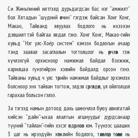
Си Жиньпиний илтгэлд дурьдагдсан бас нэг “амжилт”
бол Хятадын “шүдний өвчин” гэгдэж байсан Хонг Конг,
Макао, Тайванд явуулах бодлого нь ихээхэн
дэвшилттэй байгаа явдал гэнэ. Хонг Конг, Макао-гийн
хувьд “Нэг улс-Хоёр систем” хэмээх бодлогын ачаар
тэнд заавал засаглалын тогтолцоог нь өөрчлөх гэж
хүчлэхгүй орхисноор намжмал байдал бэхжиж,
харилцаа гүнзгийрэн хэвийн байдалд орсон гэнэ.
Тайваны хувьд ч улс төрийн намжмал байдлыг эрхэмлэх
болсноор энх тайван тогтож, элдэв сөргөлдөөн, үл ойлголцол
гарахаа больсон гэлээ.
За тэгээд намын дотоод дахь шинэчлэл буюу авилгатай
хийсэн “дайн”-ыхаа ялалтын агшнуудыг дурдсанаар
түүний “тайлан”-гийн хэсэг өндөрлөсөн юм. Түүнээс цааших
3 цаг нь ирээдүйн хөгжлийн бодлого, төлөвлөгөө, төсөөлөл нь