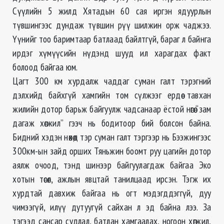
Сүүлийн 5 жилд Хятадын 60 сая иргэн ядуурлын
түвшингээс дундаж түвшин рүү шилжин орж чаджээ.
Үүнийг тоо баримтаар батлаад байлтгүй, бараг л байнга
ирдэг хүмүүсийн нүдэнд шууд ил харагдах факт
болоод байгаа юм.
Цагт 300 км хурдалж чаддаг суман галт тэрэгний
дэлхийд байхгүй хамгийн том сүлжээг ердөө тавхан
жилийн дотор барьж байгуулж чадсанаар ёстой нөгөө “зам
дагаж хөгжил” гээч нь бодитоор бий болсон байна.
Бидний хэдэн нөхөд тэр суман галт тэргээр нь Бээжингээс
300км-ын зайд орших Тяньжин боомт руу цагийн дотор
аялж очоод, тэнд шинээр байгуулагдаж байгаа Эко
хотын төсөл, ажлын явцтай танилцаад ирсэн. Тэгж их
хурдтай давхиж байгаа нь огт мэдэгддэггүй, дуу
чимээгүй, илүү дутуугүй сайхан л эд байна лээ. За
тэгээд сансар судлал, батлан хамгаалах, ногоон хөгжил,