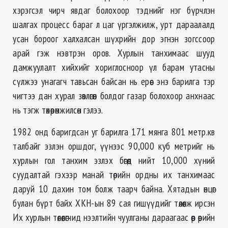
хэрэгсэл чирч явдаг болохоор тэднийг нэг бүрчлэн
шалгах процесс бараг л цаг үргэлжилж, урт дараалалд
усан бороог халхалсан шүхрийн дор эгнэн зогссоор
арай гэж нэвтрэн оров. Хурлын танхимаас шууд
дамжуулалт хийхийг хориглосноор үл барам утасны
сүлжээ унагагч тавьсан байсан нь ерөөс энэ барилга тэр
чигтээ дан хурал зөвлөгөөн болдог газар болохоор анхнаас
нь тэгж төхөөрөмжилсөн гэлээ.
1982 онд баригдсан уг барилга 171 мянга 801 метр.кв
талбайг эзлэн оршдог, үүнээс 90,000 куб метрийг нь
хурлын гол танхим эзлэх бөгөөд нийт 10,000 хүний
суудалтай гэхээр манай төрийн ордны их танхимаас
даруй 10 дахин том болж таарч байна. Хятадын өнцөг
булан бүрт байх ХКН-ын 89 сая гишүүдийг төлөөлж ирсэн
Их хурлын төлөөлөгчид нээлтийн чуулганы дараагаас өөр өөрийн