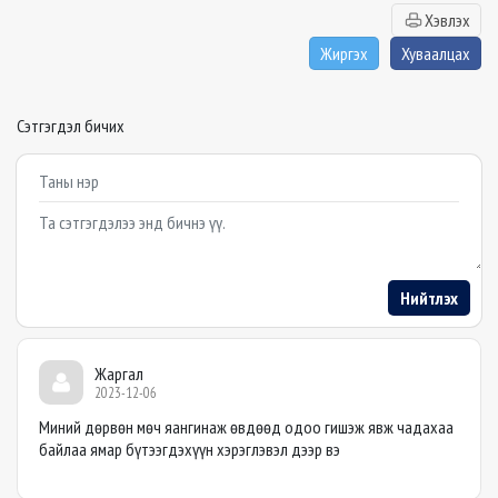
Хэвлэх
Жиргэх
Хуваалцах
Сэтгэгдэл бичих
Example textarea
Нийтлэх
Жаргал
2023-12-06
Миний дөрвөн мөч яангинаж өвдөөд одоо гишэж явж чадахаа
байлаа ямар бүтээгдэхүүн хэрэглэвэл дээр вэ