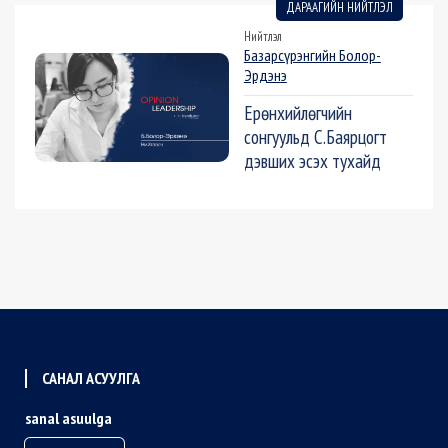
ДАРААГИЙН НИЙТЛЭЛ
Нийтлэл
Базарсүрэнгийн Болор-
Эрдэнэ
Ерөнхийлөгчийн
сонгуульд С.Баярцогт
дэвших эсэх тухайд
САНАЛ АСУУЛГА
sanal asuulga