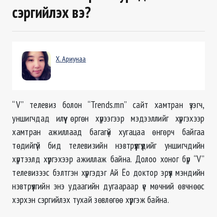
сэргийлэх вэ?
Х. Ариунаа
“V” телевиз болон “Trends.mn” сайт хамтран үзэгч,
уншигчдад илүү өргөн хүрээгээр мэдээллийг хүргэхээр
хамтран ажиллаад багагүй хугацаа өнгөрч байгаа
төдийгүй бид телевизийн нэвтрүүлгүүдийг уншигчдийн
хүртээлд хүргэхээр ажиллаж байна. Долоо хоног бүр “V”
телевизээс бэлтгэн хүргэдэг Ай Ёо доктор эрүүл мэндийн
нэвтрүүлгийн энэ удаагийн дугаараар үе мөчний өвчнөөс
хэрхэн сэргийлэх тухай зөвлөгөө хүргэж байна.