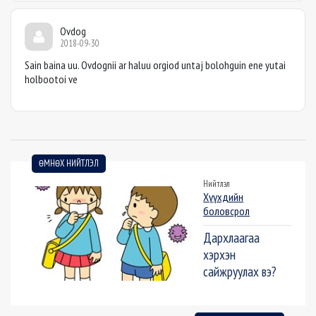
Ovdog
2018-09-30
Sain baina uu. Ovdognii ar haluu orgiod untaj bolohguin ene yutai
holbootoi ve
ӨМНӨХ НИЙТЛЭЛ
Нийтлэл
Хүүхдийн
боловсрол
Дархлаагаа
хэрхэн
сайжруулах вэ?