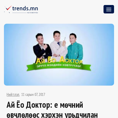
Нийтлэл
11 сарын 07, 2017
Ай Ёо Доктор: Үе мөчний
өвчлөлөөс хэрхэн урьдчилан