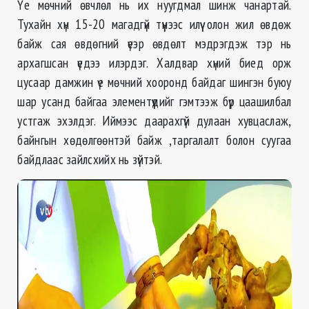
Үе мөчний өвчлөл нь их нуугдмал шинж чанартай.
Тухайн хүн 15-20 магадгүй түүнээс илүү олон жил өвдөж
байж сая өвдөгний үеэр өвдөлт мэдрэгдэж тэр нь
архагшсан үедээ илэрдэг. Халдвар хүний биед орж
цусаар дамжин үе мөчний хооронд байдаг шингэн буюу
шар усанд байгаа элементүүдийг гэмтээж бүр цаашилбал
устгаж эхэлдэг. Иймээс даарахгүй дулаан хувцаслаж,
байнгын хөдөлгөөнтэй байж ,таргалалт болон суугаа
байдлаас зайлсхийх нь зүйтэй.