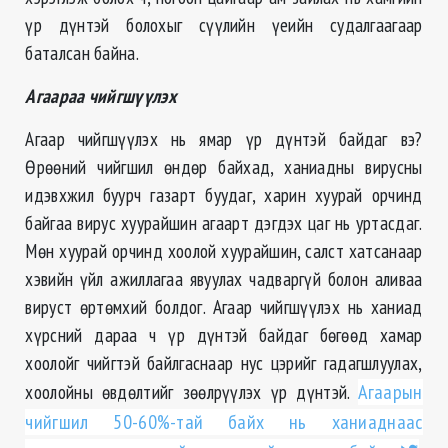
үр дүнтэй болохыг сүүлийн үеийн судалгаагаар
баталсан байна.
Агаараа чийгшүүлэх
Агаар чийгшүүлэх нь ямар үр дүнтэй байдаг вэ?
Өрөөний чийгшил өндөр байхад, ханиадны вирусны
идэвхжил буурч газарт буудаг, харин хуурай орчинд
байгаа вирус хуурайшин агаарт дэгдэх цаг нь уртасдаг.
Мөн хуурай орчинд хоолой хуурайшин, салст хатсанаар
хэвийн үйл ажиллагаа явуулах чадваргүй болон аливаа
вируст өртөмхий болдог. Агаар чийгшүүлэх нь ханиад
хүрсний дараа ч үр дүнтэй байдаг бөгөөд хамар
хоолойг чийгтэй байлгаснаар нус цэрийг гадагшлуулах,
хоолойны өвдөлтийг зөөлрүүлэх үр дүнтэй.
Агаарын
чийгшил 50-60%-тай байх нь ханиаднаас