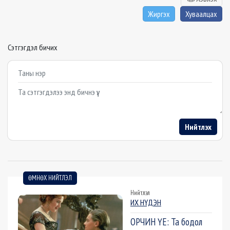
Жиргэх
Хуваалцах
Сэтгэгдэл бичих
Example textarea
Нийтлэх
ӨМНӨХ НИЙТЛЭЛ
Нийтлэл
ИХ НҮДЭН
ОРЧИН ҮЕ: Та бодол