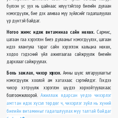
бүлээн ус уух нь цайнаас илүүтэйгээр биеийн дулаан
нэмэгдүүлж, бие дэх аливаа муу зүйлсийг гадагшлуулах
үр дүнтэй байдаг.
Ногоо жимс идэж витаминаа сайн нөхөх.
Сармис,
цагаан гаа хэрэглэн биеэ дулааныг нэмэгдүүлэх, цагаан
идээ ялангуяа тараг сайн хэрэглэж кальциа нөхөх,
ходоо гэдэсний үйл ажилгаагаа сайжруулж биеийн
дархлааг сайжруулах.
Бохь зажлах, чихэр хүлхэх.
Амны шүлс ялгаруулалтыг
нэмэгдүүлж хоолой ам хатахаас сэргийлдэг. Гэхдээ
чихэр хэтрүүлж хэрэглэн шүдээ хорхойтуулахаас
болгоомжлоорой.
Ажиллаж ядарсан үедээ чихэрлэг
амттан идэх хүсэл төрдөг ч, чихэрлэг зүйл нь хүний
биеийн витаминыг гадагшлуулах муу талтай байдаг