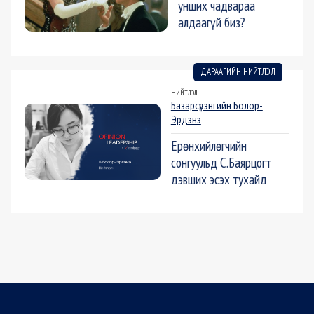
унших чадвараа
алдаагүй биз?
ДАРААГИЙН НИЙТЛЭЛ
Нийтлэл
Базарсүрэнгийн Болор-
Эрдэнэ
Ерөнхийлөгчийн
сонгуульд С.Баярцогт
дэвших эсэх тухайд