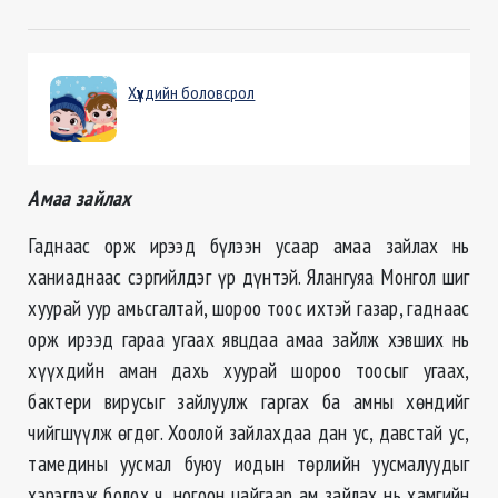
Хүүхдийн боловсрол
Амаа зайлах
Гаднаас орж ирээд бүлээн усаар амаа зайлах нь
ханиаднаас сэргийлдэг үр дүнтэй. Ялангуяа Монгол шиг
хуурай уур амьсгалтай, шороо тоос ихтэй газар, гаднаас
орж ирээд гараа угаах явцдаа амаа зайлж хэвших нь
хүүхдийн аман дахь хуурай шороо тоосыг угаах,
бактери вирусыг зайлуулж гаргах ба амны хөндийг
чийгшүүлж өгдөг. Хоолой зайлахдаа дан ус, давстай ус,
тамедины уусмал буюу иодын төрлийн уусмалуудыг
хэрэглэж болох ч, ногоон цайгаар ам зайлах нь хамгийн