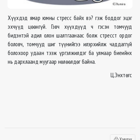
Хүүхдэд ямар юмны стресс байх вэ? гэж боддог эцэг
эхчүүд цөөнгүй. Гэвч хүүхдүүд ч гэсэн томчууд
бидэнтэй адил олон шалтгаанаас болж стресст ордог
боловч, томчууд шиг түүнийгээ илэрхийлж чаддаггүй
болохоор удаан тээж үргэлжилдэг ба улмаар биеийнх
нь дархлаанд муугаар нөлөөлдөг байна.
Ц.Энхтөгс
Хэвлэх