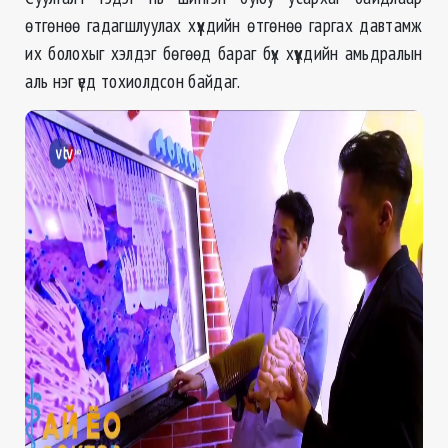
өтгөнөө гадагшлуулах хүүхдийн өтгөнөө гаргах давтамж
их болохыг хэлдэг бөгөөд бараг бүх хүүхдийн амьдралын
аль нэг үед тохиолдсон байдаг.