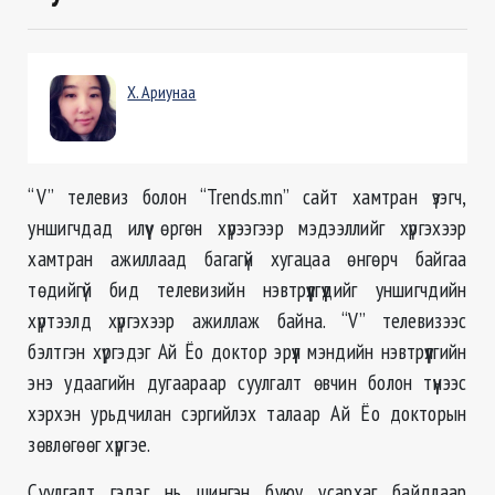
Х. Ариунаа
“V” телевиз болон “Trends.mn” сайт хамтран үзэгч,
уншигчдад илүү өргөн хүрээгээр мэдээллийг хүргэхээр
хамтран ажиллаад багагүй хугацаа өнгөрч байгаа
төдийгүй бид телевизийн нэвтрүүлгүүдийг уншигчдийн
хүртээлд хүргэхээр ажиллаж байна. “V” телевизээс
бэлтгэн хүргэдэг Ай Ёо доктор эрүүл мэндийн нэвтрүүлгийн
энэ удаагийн дугаараар суулгалт өвчин болон түүнээс
хэрхэн урьдчилан сэргийлэх талаар Ай Ёо докторын
зөвлөгөөг хүргэе.
Суулгалт гэдэг нь шингэн буюу усархаг байдлаар