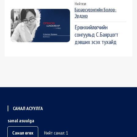
Нийтлэл
Базарсүрэнгийн Болор-
Эрдэнэ
Ерөнхийлөгчийн
сонгуульд С.Баярцогт
дэвших эсэх тухайд
САНАЛ АСУУЛГА
sanal asuulga
Санал өгөх
Нийт санал: 1