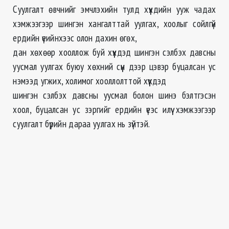
Суулгалт өвчнийг эмчлэхийн тулд хүүхдийн ууж чадах
хэмжээгээр шингэн хангалттай уулгах, хоолыг сойлгүй
ердийн үеийнхээс олон дахин өгөх,
дан хөхөөр хооллож буй хүүхдэд шингэн сэлбэх давсны
уусмал уулгах буюу хөхний сүүн дээр цэвэр буцалсан ус
нэмээд угжих, холимог хооллолттой хүүхдэд
шингэн сэлбэх давсны уусмал болон шинэ бэлтгэсэн
хоол, буцалсан ус зэргийг ердийн үеэс илүү хэмжээгээр
суулгалт бүрийн дараа уулгах нь зүйтэй.