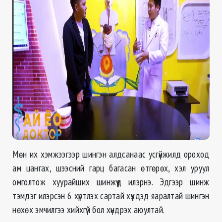
Мөн их хэмжээгээр шингэн алдсанаас усгүйжилд ороход
ам цангах, шээсний гарц багасан өтгөрөх, хэл уруул
омголтож хуурайших шинжүүд илэрнэ. Эдгээр шинж
тэмдэг илэрсэн 6 хүртлэх сартай хүүхдэд яаралтай шингэн
нөхөх эмчилгээ хийхгүй бол хүндрэх аюултай.