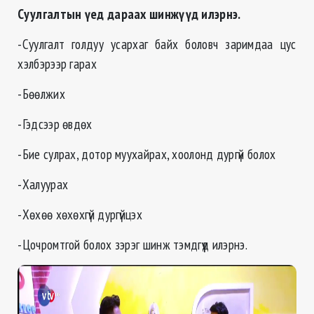
Суулгалтын үед
дараах
шинжүүд илэрнэ.
-Суулгалт голдуу усархаг байх боловч заримдаа цус
хэлбэрээр гарах
-Бөөлжих
-Гэдсээр өвдөх
-Бие сулрах, дотор муухайрах, хоолонд дургүй болох
-Халуурах
-Хөхөө хөхөхгүй дургүйцэх
-Цочромтгой болох зэрэг шинж тэмдгүүд илэрнэ.