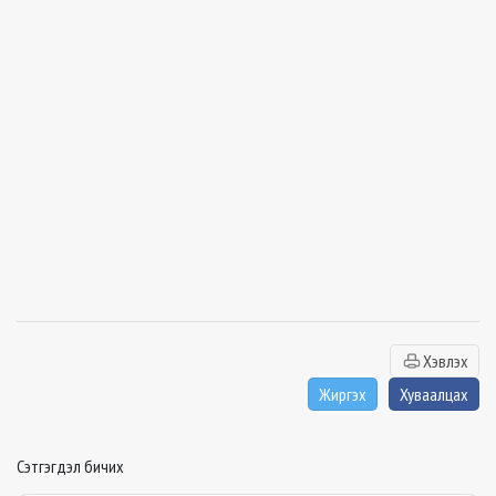
Хэвлэх
Жиргэх
Хуваалцах
Сэтгэгдэл бичих