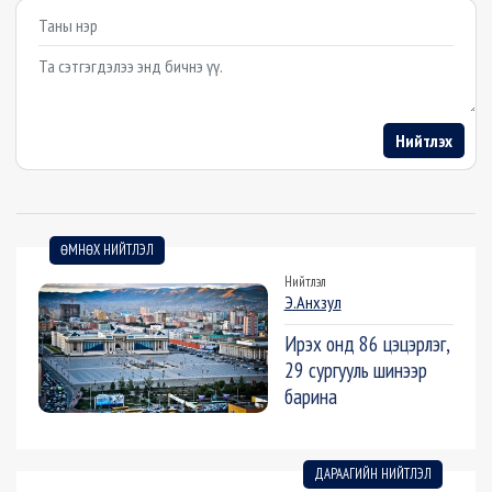
Example textarea
Нийтлэх
ӨМНӨХ НИЙТЛЭЛ
Нийтлэл
Э.Анхзул
Ирэх онд 86 цэцэрлэг,
29 сургууль шинээр
барина
ДАРААГИЙН НИЙТЛЭЛ