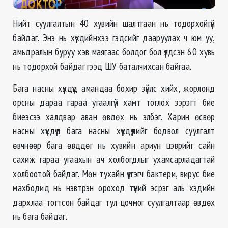
Нийт суулгалтын 40 хувийн шалтгаан нь тодорхойгүй
байдаг. Энэ нь хүүхдийнхээ гэдсийг дааруулах ч юм уу,
амьдралын буруу хэв маягаас болдог бол үлдсэн 60 хувь
нь тодорхой байдаг гээд ШУ баталчихсан байгаа.
Бага насны хүүхдүүд амандаа бохир зүйлс хийх, жорлонд
орсны дараа гараа угаалгүй хамт тоглох зэрэгт бие
биеэсээ халдвар аван өвдөх нь элбэг. Харин өсвөр
насны хүүхдүүд бага насны хүүхдүүдийг бодвол суулгалт
өвчнөөр бага өвддөг нь хувийн ариун цэврийг сайн
сахиж гараа угаахын ач холбогдлыг ухамсарладагтай
холбоотой байдаг. Мөн тухайн үүсгэгч бактери, вирус бие
махбодид нь нэвтрэн ороход түүний эсрэг аль хэдийн
дархлаа тогтсон байдаг тул цочмог суулгалтаар өвдөх
нь бага байдаг.