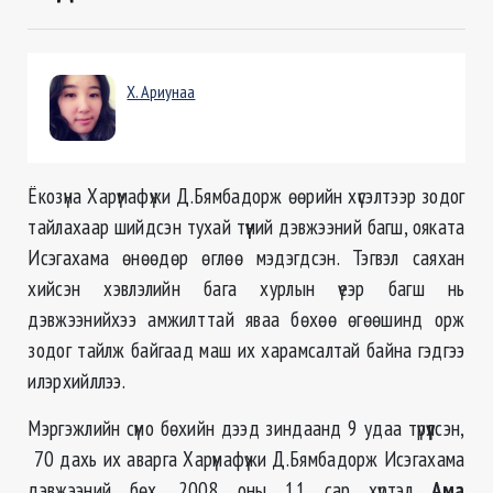
Х. Ариунаа
Ёкозүна Харүмафүжи Д.Бямбадорж өөрийн хүсэлтээр зодог
тайлахаар шийдсэн тухай түүний дэвжээний багш, ояката
Исэгахама өнөөдөр өглөө мэдэгдсэн. Тэгвэл саяхан
хийсэн хэвлэлийн бага хурлын үеэр багш нь
дэвжээнийхээ амжилттай яваа бөхөө өгөөшинд орж
зодог тайлж байгаад маш их харамсалтай байна гэдгээ
илэрхийллээ.
Мэргэжлийн сүмо бөхийн дээд зиндаанд 9 удаа түрүүлсэн,
70 дахь их аварга Харүмафүжи Д.Бямбадорж Исэгахама
дэвжээний бөх. 2008 оны 11 сар хүртэл
Ама