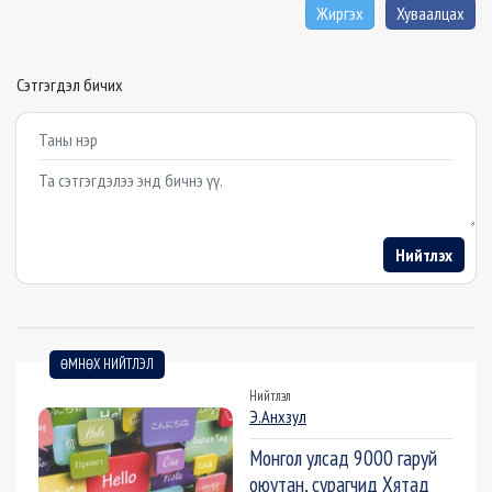
Жиргэх
Хуваалцах
Сэтгэгдэл бичих
Example textarea
Нийтлэх
ӨМНӨХ НИЙТЛЭЛ
Нийтлэл
Э.Анхзул
Монгол улсад 9000 гаруй
оюутан, сурагчид Хятад