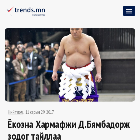
Нийтлэл
11 сарын 29, 2017
Ёкозүна Харүмафүжи Д.Бямбадорж
зодог тайллаа