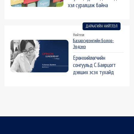
хэл суралцаж байна
ДАРААГИЙН НИЙТЛЭЛ
Нийтлэл
Базарсүрэнгийн Болор-
Эрдэнэ
Ерөнхийлөгчийн
сонгуульд С.Баярцогт
дэвших эсэх тухайд