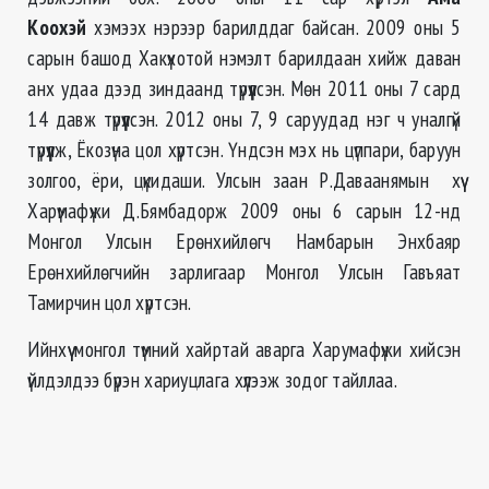
Коохэй
хэмээх нэрээр барилддаг байсан. 2009 оны 5
сарын башод Хакүхотой нэмэлт барилдаан хийж даван
анх удаа дээд зиндаанд түрүүлсэн. Мөн 2011 оны 7 сард
14 давж түрүүлсэн. 2012 оны 7, 9 саруудад нэг ч уналгүй
түрүүлж, Ёкозүна цол хүртсэн. Үндсэн мэх нь цүппари, баруун
золгоо, ёри, цүкидаши. Улсын заан Р.Даваанямын хүү
Харүмафүжи Д.Бямбадорж 2009 оны 6 сарын 12-нд
Монгол Улсын Ерөнхийлөгч Намбарын Энхбаяр
Ерөнхийлөгчийн зарлигаар Монгол Улсын Гавъяат
Тамирчин цол хүртсэн.
Ийнхүү монгол түмний хайртай аварга Харумафүжи хийсэн
үйлдэлдээ бүрэн хариуцлага хүлээж зодог тайллаа.