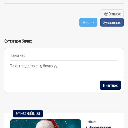
Хэвлэх
Жиргэх
Хуваалцах
Сэтгэгдэл бичих
Example textarea
Нийтлэх
ӨМНӨХ НИЙТЛЭЛ
Нийтлэл
Х.Наранцацрал