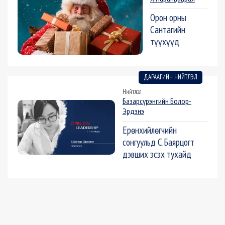
Орон орны
Сантагийн
түүхүүд
ДАРААГИЙН НИЙТЛЭЛ
Нийтлэл
Базарсүрэнгийн Болор-
Эрдэнэ
Ерөнхийлөгчийн
сонгуульд С.Баярцогт
дэвших эсэх тухайд