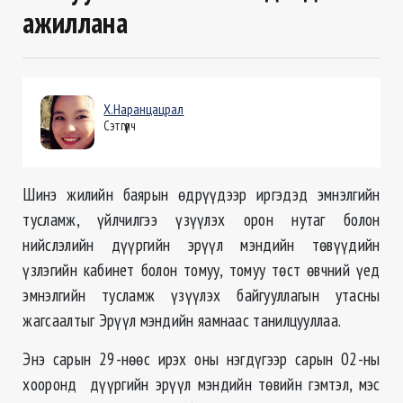
ажиллана
Х.Наранцацрал
Сэтгүүлч
Шинэ жилийн баярын өдрүүдээр иргэдэд эмнэлгийн
тусламж, үйлчилгээ үзүүлэх орон нутаг болон
нийслэлийн дүүргийн эрүүл мэндийн төвүүдийн
үзлэгийн кабинет болон томуу, томуу төст өвчний үед
эмнэлгийн тусламж үзүүлэх байгууллагын утасны
жагсаалтыг Эрүүл мэндийн яамнаас танилцууллаа.
Энэ сарын 29-нөөс ирэх оны нэгдүгээр сарын 02-ны
хооронд дүүргийн эрүүл мэндийн төвийн гэмтэл, мэс