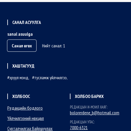
САНАЛ АСУУЛГА
sanal asuulga
Санал өгөх
Нийт санал: 1
ХАШТАГУУД
эрүүл мэнд
тусламж үйлчилгээ
ХОЛБООС
ХОЛБОО БАРИХ
РЕДАКЦЫН И-МЭИЛ ХАЯГ:
Редакцийн бодлого
bolorerdene_b@hotmail.com
Үйлчилгээний нөхцөл
РЕДАКЦЫН УТАС:
7000-6321
Сурталчилгаа байршуулах