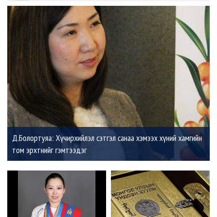
Д.Болортуяа: Хүчирхийлэл сэтгэл санаа хэмээх хүний хамгийн
том эрхтнийг гэмтээдэг