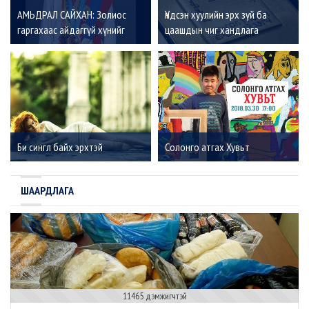
АМЬДРАЛ САЙХАН: Золиос
Үндсэн хуулийн эрх зүй ба
гаргахаас айдаггүй хүнийг
цаашдын чиг хандлага
амжилт үргэлж дагадаг
Би сингл байх эрхтэй
Солонго атгах Хувьт
ШААРДЛАГА
11465 дэмжигчтэй