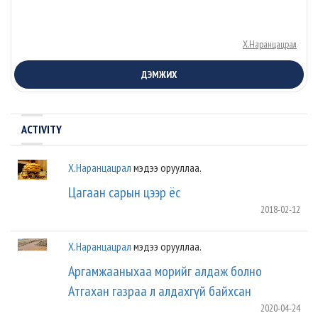
Х.Наранцацрал
ДЭМЖИХ
ACTIVITY
Х.Наранцацрал
мэдээ орууллаа.
Цагаан сарын цээр ёс
2018-02-12
Х.Наранцацрал
мэдээ орууллаа.
Аргамжааныхаа морийг алдаж болно
Атгахан газраа л алдахгүй байхсан
2020-04-24