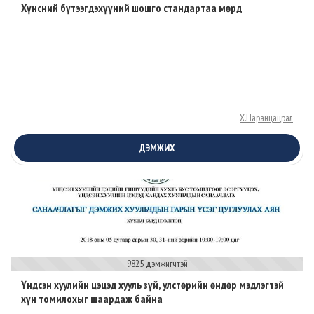
Хүнсний бүтээгдэхүүний шошго стандартаа мөрд
Х.Наранцацрал
ДЭМЖИХ
9825 дэмжигчтэй
Үндсэн хуулийн цэцэд хууль зүй, улстөрийн өндөр мэдлэгтэй
хүн томилохыг шаардаж байна