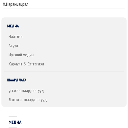
Х.Наранцацрал
МЕДИА
Нийтлэл
Асуулт
Иргэний медиа
Хариулт & Сэтгэгдэл
ШААРДЛАГА
Үүсгэсэн шаардлагууд
Дэмжсэн шаардлагууд
МЕДИА