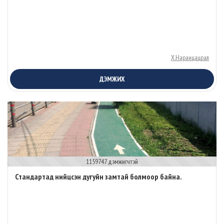
Х.Наранцацрал
ДЭМЖИХ
1159747 дэмжигчтэй
Стандартад нийцсэн дугуйн замтай болмоор байна.