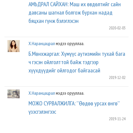
АМЬДРАЛ САЙХАН: Маш их өвдөлтийг сайн
давсаны шагнал болгож бурхан надад
бяцхан гүнж бэлэглэсэн
2020-02-03
Х.Наранцацрал
мэдээ орууллаа.
Б.Мөнхжаргал: Хүмүүс аутизмийн тухай бага
ч гэсэн ойлголттой байж тэдгээр
хүүхдүүдийг ойлгодог байгаасай
2019-12-02
Х.Наранцацрал
мэдээ орууллаа.
МОЖО СУРВАЛЖИЛГА: ''Өөдөө урсах өнгө''
үзэсгэлэнгээс
2019-11-24