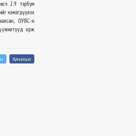
өсч 2.9 тэрбум
ийг нэмэгдүүлэх
аалсан, ОУВС-н
хүүжилтүүд орж
эх
Хуваалцах