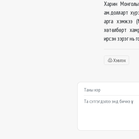
Харин Монголы
ам.долларт хүр
арга хэмжээ (
хөтөлбөрт хам
ирсэн зэрэг нь 
Хэвлэх
Сэтгэгдэл бичих
Example textarea