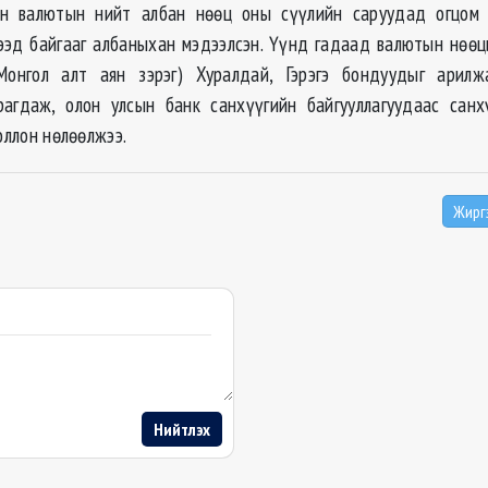
н валютын нийт албан нөөц оны сүүлийн саруудад огцом 
ээд байгааг албаныхан мэдээлсэн. Үүнд гадаад валютын нөөц
Монгол алт аян зэрэг) Ху
ралдай, Гэрэгэ бондуудыг арилж
рагдаж, олон улсын банк санхүүгийн байгууллагуудаас сан
голлон нөлөөлжээ.
Жирг
Нийтлэх