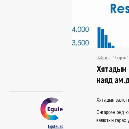
Нийтлэл
01 сарын 1
Хятадын 
наяд ам.
Хятадын валюты
Өнгөрсөн онд ю
валютын гарах 
EguleCap