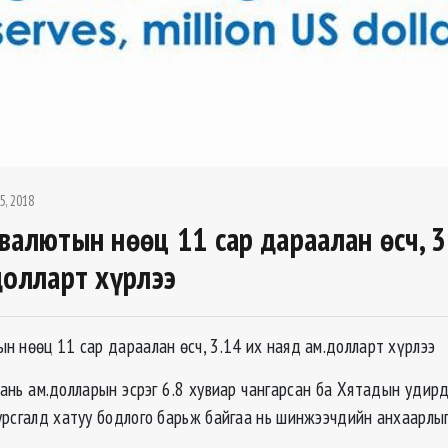
5, 2018
валютын нөөц 11 сар дараалан өсч, 3
долларт хүрлээ
н нөөц 11 сар дараалан өсч, 3.14 их наяд ам.долларт хүрлээ
ань ам.долларын эсрэг 6.8 хувиар чангарсан ба Хятадын удирд
урсгалд хатуу бодлого барьж байгаа нь шинжээчдийн анхаарлыг