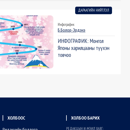
ДАРААГИЙН НИЙТЛЭЛ
Инфографик
Б.Болор-Эрдэнэ
ИНФОГРАФИК: Монгол
Японы харилцааны түүхэн
товчоо
ХОЛБООС
ХОЛБОО БАРИХ
РЕДАКЦЫН И-МЭИЛ ХАЯГ:
Редакцийн бодлого