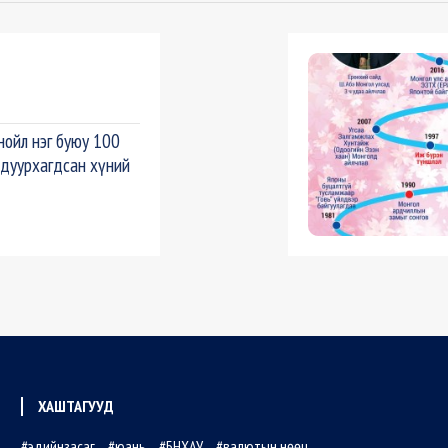
нойл нэг буюу 100
адуурхагдсан хүний
ХАШТАГУУД
эдийнзасаг
юань
БНХАУ
валютын нөөц