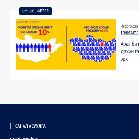
ӨМНӨХ НИЙТЛЭЛ
Инфографик
trends.mn
Арав ба 
дахин г
эрх
САНАЛ АСУУЛГА
sanal asuulga