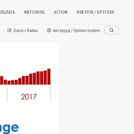
ЛЦЛАГА
WATCHDOG
ACTION
НЭВТРЭХ / БҮРТГҮҮЛЭХ
Хэлэх үг байна
Авторууд / Opinion leaders