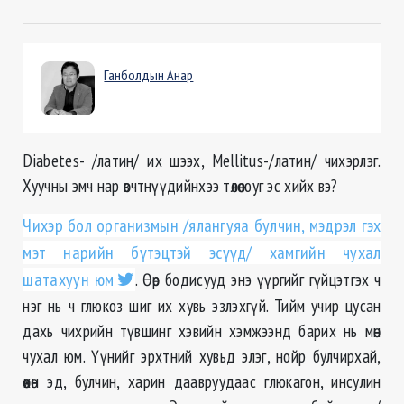
Ганболдын Анар
Diabetes- /латин/ их шээх, Mellitus-/латин/ чихэрлэг.
Хуучны эмч нар өвчтнүүдийнхээ төлөө юуг эс хийх вэ?
Чихэр бол организмын /ялангуяа булчин, мэдрэл гэх
мэт нарийн бүтэцтэй эсүүд/ хамгийн чухал
шатахуун юм
. Өөр бодисууд энэ үүргийг гүйцэтгэх ч
нэг нь ч глюкоз шиг их хувь эзлэхгүй. Тийм учир цусан
дахь чихрийн түвшинг хэвийн хэмжээнд барих нь мөн
чухал юм. Үүнийг эрхтний хувьд элэг, нойр булчирхай,
өөхөн эд, булчин, харин даавруудаас глюкагон, инсулин