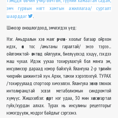
тэмцдэг өвчин учир өвчтөн, түүний хамаатан садан,
эмч гурвын нягт хамтын ажиллагаа/ сургалт
шаарддаг
.
Шинээр оношлогдоод, эмчлэгдэх үед:
Нэг. Амьдралын хэв маяг өөрчлөх- хоолыг багаар ойрхон
идэх, өөх тос /амьтаны гаралтай/ энээ тэрээ...
ойлгомжтой- өвчтөнд ойлгуулж, биелүүлхэд хэцүү, гэхдээ
маш чухал. Идэж уухаа тохирулахгүй бол мянга эм,
инсулинээр дараад нэмэр байхгүй. Ялангуяа 2-р төрлийн
чихрийн шижинтэй хүн. Архи, тамхи хэрэглэхгүй. ТУРАХ
/тохируулаад спортоор хичээллэх. Ялангуяа зөвхөн глюкок
интолиранцтай эсвэл метаболизмын синдромтой
хүмүүс. Жишээлбэл: өдөрт нэг удаа, 30 мин хөлсөө гартал
гүйх/хурдан алхах. Турах нь инсулины рецепторыг
нэмэгдүүлж, мэдрэг байдлыг сэргээнэ.