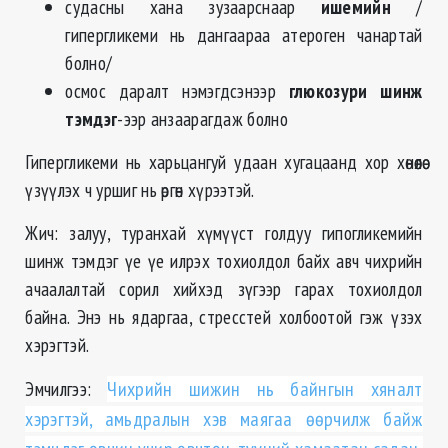
судасны хана зузаарснаар
ишемийн
/
гипергликеми нь дангаараа атероген чанартай
болно/
осмос даралт нэмэгдсэнээр
глюкозури шинж
тэмдэг
-ээр анзаарагдаж болно
Гипергликеми нь харьцангуй удаан хугацаанд хор хөнөөлөө
үзүүлэх ч уршиг нь өргөн хүрээтэй.
Жич: залуу, туранхай хүмүүст голдуу гипогликемийн
шинж тэмдэг үе үе илрэх тохиолдол байх авч чихрийн
ачаалалтай сорил хийхэд зүгээр гарах тохиолдол
байна. Энэ нь ядаргаа, стресстей холбоотой гэж үзэх
хэрэгтэй.
Эмчилгээ:
Чихрийн шижин нь байнгын хяналт
хэрэгтэй, амьдралын хэв маягаа өөрчилж байж