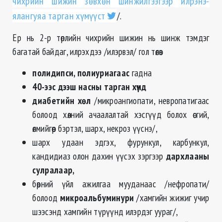
чихрийн шижин зөвхөн шинжилгээгээр илрэнэ-
ялангуяа тарган хүмүүст
/.
Ер нь 2-р төрлийн чихрийн шижин нь шинж тэмдэг
багатай байдаг, илрэхдээ /илэрвэл/ гол төлөв
полидипси, полиуриагаас
гадна
40-ээс дээш насны тарган хүнд
диабетийн хөл
/микроангиопати, невропатигаас
болоод хөлний ачаалалтай хэсгүүд болох өсгий,
өлмийгөөр бэртэл, шарх, некроз үүснэ/,
шарх удаан эдгэх, фурункул, карбункул,
кандидиаз олон дахин үүсэх зэргээр
дархлааны
сулралаар,
бөөрний үйл ажилгаа мууданаас /нефропати/
болоод
микроальбуминури
/хамгийн жижиг учир
шээсэнд хамгийн түрүүнд илэрдэг уураг/,