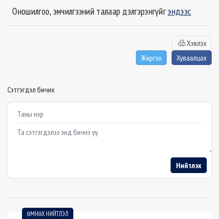
Оношилгоо, эмчилгээний талаар дэлгэрэнгүйг
эндээс
Хэвлэх
Жиргэх
Хуваалцах
Сэтгэгдэл бичих
Example textarea
Нийтлэх
ӨМНӨХ НИЙТЛЭЛ