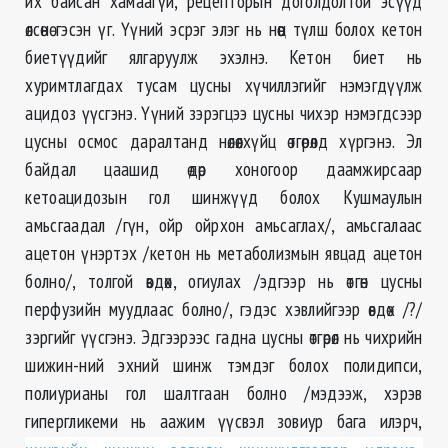
их байсан хамаагүй, рецепторын доголдолтой эсүүд
өлсөнө гэсэн үг. Үүний эсрэг элэг нь нөөц түлш болох кетон
биетүүдийг ялгаруулж эхэлнэ. Кетон биет нь
хуримтлагдах тусам цусны хүчиллэгийг нэмэгдүүлж
ацидоз үүсгэнэ. Үүний зэрэгцээ цусны чихэр нэмэгдсээр
цусны осмос даралтанд нөлөөлхүйц өтгөрөлд хүргэнэ. Эл
байдал цаашид өдөр хоногоор даамжирсаар
кетоацидозын гол шинжүүд болох Кушмаулын
амьсгаадал /гүн, ойр ойрхон амьсаглах/, амьсгалаас
ацетон үнэртэх /кетон нь метаболизмын явцад ацетон
болно/, толгой өвдөх, огиулах /эдгээр нь өтгөн цусны
перфузийн муудлаас болно/, гэдэс хэвлийгээр өвдөх /?/
зэргийг үүсгэнэ. Эдгээрээс гадна цусны өтгөрөл нь чихрийн
шижин-ний эхний шинж тэмдэг болох полидипси,
полиурианы гол шалтгаан болно /мэдээж, хэрэв
гипергликеми нь аажим үүсвэл зовиур бага илэрч,