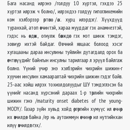
Бага насанд илрэнэ /голдуу 10 хүртэл, гэхдээ 25
хүртэл илрэж ч болно/, илрэхдээ голдуу гипогликемийн
ком хэлбэрээр өртөнө /ө.х. хурц илэрдэг/. Хүүхдүүд
туранхай, атоп өвчинтэй, хараа мууддаг гэх анамнезтэй,
гэдэс нь өвдөж, огиулж бөөлждөг гэх мэт шинж тэмдэг,
зовиур ихтэй байдаг. Өвчний явцаас болоод хэсэг
хугацааны дараа инсулины туйлийн дутагдалд орох ба
өвчтөнүүдийг байнгын инсулны тарилгаар л эрүүл байлгаж
болно. Үүний учир энэ хэлбэрийн чихрийн шижин-г
хуучин инсулин хамааралтай чихрийн шижин гэдэг байв.
25-аас хойш илрэх тохиолдолуудыг ШУ тэмдэглэсэн ба
үүнийг насанд хүрсэний дараах 1-р төрлийн чихрийн
шижин гэнэ /maturity onset diabetes of the young-
MODY/. Газар зүйн хувьд хойд өргөргийн хүмүүс ил өвчнөөр
их өвчилдөг байна /ер нь аутоиммун өвчинөөр ил нутгийнхан
илүү өвчилдөг гэх/.