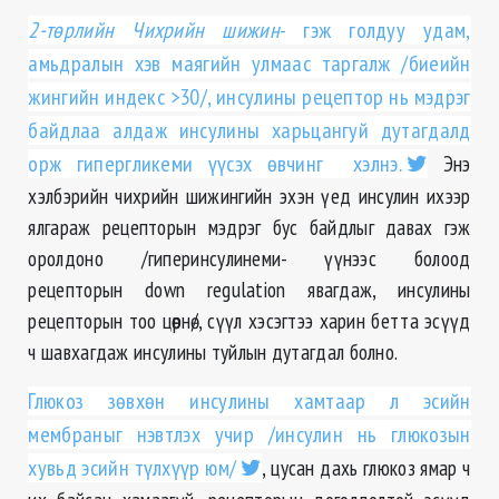
2-төрлийн Чихрийн шижин
- гэж голдуу удам,
амьдралын хэв маягийн улмаас таргалж /биеийн
жингийн индекс >30/, инсулины рецептор нь мэдрэг
байдлаа алдаж инсулины харьцангуй дутагдалд
орж гипергликеми үүсэх өвчинг хэлнэ.
Энэ
хэлбэрийн чихрийн шижингийн эхэн үед инсулин ихээр
ялгараж рецепторын мэдрэг бус байдлыг давах гэж
оролдоно /гиперинсулинеми- үүнээс болоод
рецепторын down regulation явагдаж, инсулины
рецепторын тоо цөөрнө/, сүүл хэсэгтээ харин бетта эсүүд
ч шавхагдаж инсулины туйлын дутагдал болно.
Глюкоз зөвхөн инсулины хамтаар л эсийн
мембраныг нэвтлэх учир /инсулин нь глюкозын
хувьд эсийн түлхүүр юм/
, цусан дахь глюкоз ямар ч