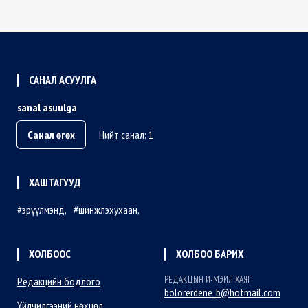
САНАЛ АСУУЛГА
sanal asuulga
Санал өгөх
Нийт санал: 1
ХАШТАГУУД
эрүүлмэнд
шинжлэхухаан
ХОЛБООС
ХОЛБОО БАРИХ
РЕДАКЦЫН И-МЭИЛ ХАЯГ:
Редакцийн бодлого
bolorerdene_b@hotmail.com
Үйлчилгээний нөхцөл