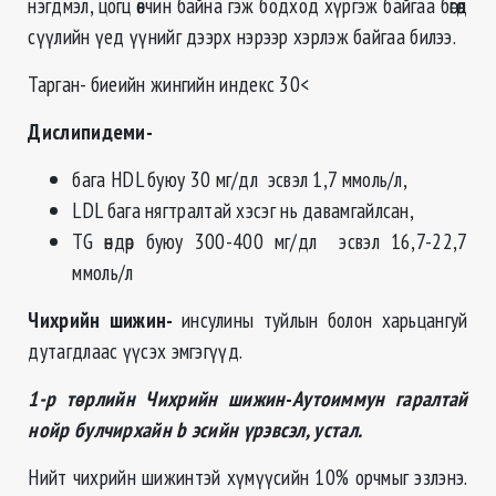
нэгдмэл, цогц өвчин байна гэж бодход хүргэж байгаа бөгөөд
сүүлийн үед үүнийг дээрх нэрээр хэрлэж байгаа билээ.
Тарган- биеийн жингийн индекс 30<
Дислипидеми-
бага HDL буюу 30 мг/дл эсвэл 1,7 ммоль/л,
LDL бага нягтралтай хэсэг нь давамгайлсан,
TG өндөр буюу 300-400 мг/дл эсвэл 16,7-22,7
ммоль/л
Чихрийн шижин-
инсулины туйлын болон харьцангуй
дутагдлаас үүсэх эмгэгүүд.
1-р төрлийн Чихрийн шижин
-
Аутоиммун гаралтай
нойр булчирхайн b эсийн үрэвсэл, устал.
Нийт чихрийн шижинтэй хүмүүсийн 10% орчмыг эзлэнэ.