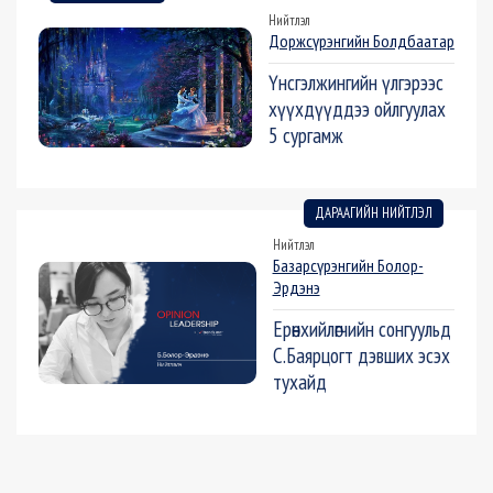
Нийтлэл
Доржсүрэнгийн Болдбаатар
Үнсгэлжингийн үлгэрээс
хүүхдүүддээ ойлгуулах
5 сургамж
ДАРААГИЙН НИЙТЛЭЛ
Нийтлэл
Базарсүрэнгийн Болор-
Эрдэнэ
Ерөнхийлөгчийн сонгуульд
С.Баярцогт дэвших эсэх
тухайд