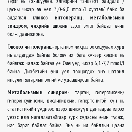
зэрэг нь зохицуулна. Эдгээрийн тэнцвэрт байдалд /
цусны чихэр өлөн үед 3,0-6,0 mmol/l хүртэл/ байх ба
алдагвал
глюкоз интолеранц
,
метаболизмын
синдром
,
чихрийн шижин
зэрэг эмгэг байдал, өвчин
болж даамжирна.
Глюкоз интолеранц-
организм чихрээ зохицуулах хурд
нь алдагдаж байгаа боловч их, бага хүчээр хэвэнд нь
байлгаж чадаж байгаа үе. Өлөн үед чихэр 6,1-7,7 mmol/l
байна. Диабетийн өмнөх үед тооцогдох энэ шатанд
инсулин ялгарлын эхний үе удааширсан байна.
Метаболизмын синдром-
тарган, гипергликеми/
гиперинсулинеми, дислипидеми, гипертонитэй хүн нь
статистикийн үүднээс дээрх шинжүүд дангаараа илрэх
үеээс өндөр магадлалтайгаар зүрх судасны өвчин тусаж,
нас бараг байдаг байна. Энэ нь ил байдлын цаана