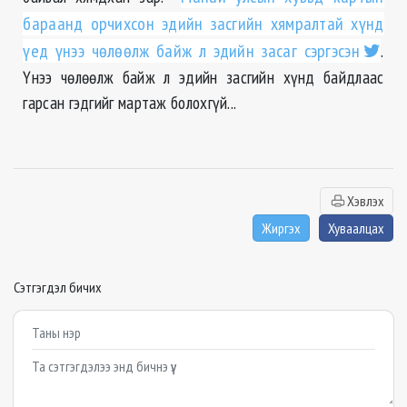
бараанд орчихсон эдийн засгийн хямралтай хүнд
үед үнээ чөлөөлж байж л эдийн засаг сэргэсэн
.
Үнээ чөлөөлж байж л эдийн засгийн хүнд байдлаас
гарсан гэдгийг мартаж болохгүй...
Хэвлэх
Жиргэх
Хуваалцах
Сэтгэгдэл бичих
Example textarea