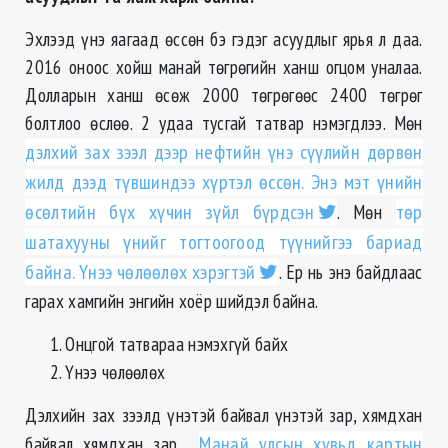
Эхлээд үнэ яагаад өссөн бэ гэдэг асуудлыг ярья л даа.
2016 оноос хойш манай төгрөгийн ханш огцом уналаа.
Долларын ханш өсөж 2000 төгрөгөөс 2400 төгрөг
болтлоо өслөө. 2 удаа тусгай татвар нэмэгдлээ. Мөн
дэлхий зах зээл дээр нефтийн үнэ сүүлийн дөрвөн
жилд дээд түвшиндээ хүртэл өссөн. Энэ мэт үнийн
өсөлтийн бүх хүчин зүйл бүрдсэн
. Мөн
төр
шатахууны үнийг тогтоогоод түүнийгээ бариад
байна. Үнээ чөлөөлөх хэрэгтэй
. Ер нь энэ байдлаас
гарах хамгийн энгийн хоёр шийдэл байна.
Онцгой татвараа нэмэхгүй байх
Үнээ чөлөөлөх
Дэлхийн зах зээлд үнэтэй байвал үнэтэй зар, хямдхан
байвал хямдхан зар.
Манай улсын хувьд картын