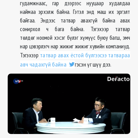
гудамжнаас, гар дээрээс нууцаар худалдаа
наймаа эрхэлж байна. Гэтэл энд маш их эргэлт
байгаа. Эндээс татвар авахгүй байна авах
сонирхол ч бага байна. Тэгэхээр татвар
төлдөг ноомой хэсэг бүлэг хүмүүс буюу багш, эмч
нар цэвэрлэгч нар жижиг жижиг хувийн компаниуд.
Тэгэхээр
татвар авах ёстой бүлгээсээ татвараа
авч чадахгүй байна
гэсэн үг шүү дээ.