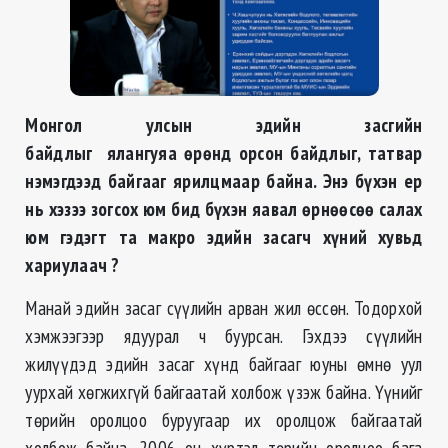
Монгол улсын эдийн засгийн
байдлыг ялангуяа өрөнд орсон байдлыг, татвар
нэмэгдээд байгааг ярилцмаар байна. Энэ бүхэн ер
нь хэзээ зогсох юм бид бүхэн яавал өрнөөсөө салах
юм гэдэгт та макро эдийн засагч хүний хувьд
хариулаач ?
Манай эдийн засаг сүүлийн арван жил өссөн. Тодорхой
хэмжээгээр ядуурал ч буурсан. Гэхдээ сүүлийн
жилүүдэд эдийн засаг хүнд байгааг юуны өмнө уул
уурхай хөгжихгүй байгаатай холбож үзэж байна. Үүнийг
төрийн оролцоо буруугаар их оролцож байгаатай
холбож байна. 2006 он хүртэл төрийн оролцоо бага