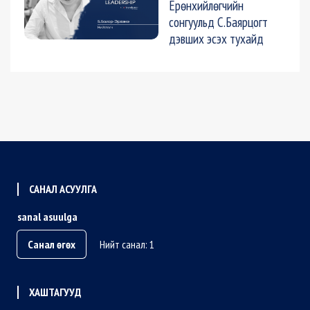
Ерөнхийлөгчийн
сонгуульд С.Баярцогт
дэвших эсэх тухайд
САНАЛ АСУУЛГА
sanal asuulga
Санал өгөх
Нийт санал: 1
ХАШТАГУУД