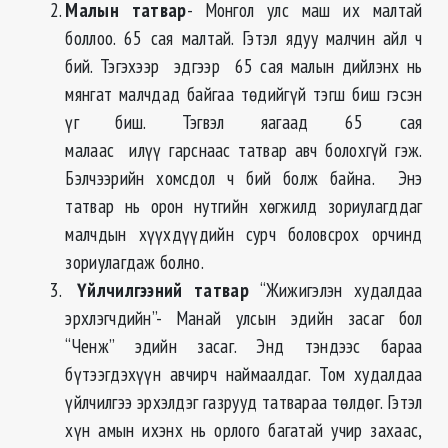
Малын татвар
- Монгол улс маш их малтай
боллоо. 65 сая малтай. Гэтэл ядуу малчин айл ч
бий. Тэгэхээр эдгээр 65 сая малын дийлэнх нь
мянгат малчдад байгаа төдийгүй тэгш биш гэсэн
үг биш. Тэгвэл яагаад 65 сая
малаас илүү гарснаас татвар авч болохгүй гэж.
Бэлчээрийн хомсдол ч бий болж байна. Энэ
татвар нь орон нутгийн хөгжилд зориулагддаг
малчдын хүүхдүүдийн сурч боловсрох орчинд
зориулагдаж болно.
Үйлчилгээний татвар
“Жижигэлэн худалдаа
эрхлэгчдийн”- Манай улсын эдийн засаг бол
“Ченж” эдийн засаг. Энд тэндээс бараа
бүтээгдэхүүн авчирч наймаалдаг. Том худалдаа
үйлчилгээ эрхэлдэг газрууд татвараа төлдөг. Гэтэл
хүн амын ихэнх нь орлого багатай учир захаас,