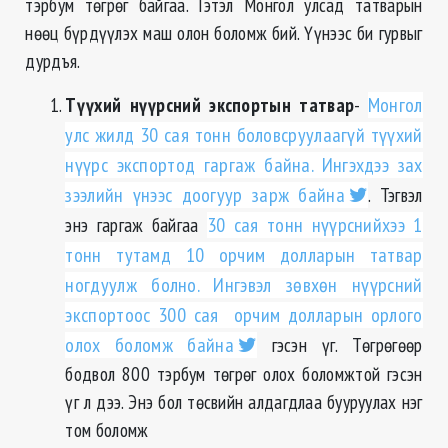
тэрбум төгрөг байгаа. Гэтэл Монгол улсад татварын
нөөц бүрдүүлэх маш олон боломж бий. Үүнээс би гурвыг
дурдъя.
Түүхий нүүрсний экспортын татвар
-
Монгол
улс жилд 30 сая тонн боловсруулаагүй түүхий
нүүрс экспортод гаргаж байна. Ингэхдээ зах
зээлийн үнээс доогуур зарж байна
. Тэгвэл
энэ гаргаж байгаа
30 сая тонн нүүрснийхээ 1
тонн тутамд 10 орчим долларын татвар
ногдуулж болно. Ингэвэл зөвхөн нүүрсний
экспортоос 300 сая орчим долларын орлого
олох боломж байна
гэсэн үг. Төгрөгөөр
бодвол 800 тэрбум төгрөг олох боломжтой гэсэн
үг л дээ. Энэ бол төсвийн алдагдлаа бууруулах нэг
том боломж