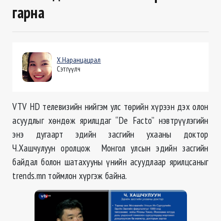
гарна
Х.Наранцацрал
Сэтгүүлч
VTV HD телевизийн нийгэм улс төрийн хүрээн дэх олон
асуудлыг хөндөж ярилцдаг “De Facto” нэвтрүүлэгийн
энэ дугаарт эдийн засгийн ухааны доктор
Ч.Хашчулуун оролцож Монгол улсын эдийн засгийн
байдал болон шатахууны үнийн асуудлаар ярилцсаныг
trends.mn тоймлон хүргэж байна.