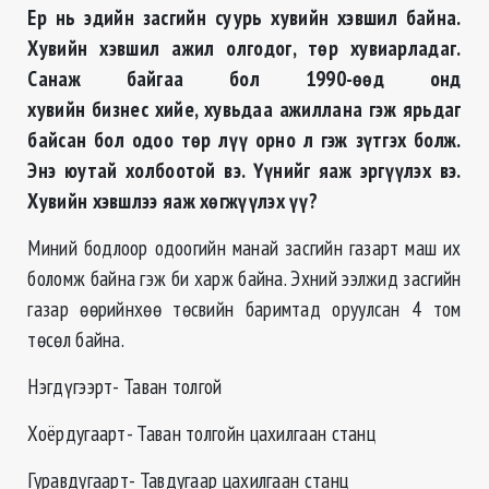
Ер нь эдийн засгийн суурь хувийн хэвшил байна.
Хувийн хэвшил ажил олгодог, төр хувиарладаг.
Санаж байгаа бол 1990-өөд онд
хувийн бизнес хийе, хувьдаа ажиллана гэж ярьдаг
байсан бол одоо төр лүү орно л гэж зүтгэх болж.
Энэ юутай холбоотой вэ. Үүнийг яаж эргүүлэх вэ.
Хувийн хэвшлээ яаж хөгжүүлэх үү?
Миний бодлоор одоогийн манай засгийн газарт маш их
боломж байна гэж би харж байна. Эхний ээлжид засгийн
газар өөрийнхөө төсвийн баримтад оруулсан 4 том
төсөл байна.
Нэгдүгээрт- Таван толгой
Хоёрдугаарт- Таван толгойн цахилгаан станц
Гуравдугаарт- Тавдугаар цахилгаан станц