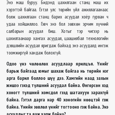
Энэ маш буруу. Бидэнд цахилгаан станц маш их
хэрэгтэй байгаа. Гэтэл улс төрийн үйл ажиллагаанаас
болж цахилгаан станц барих асуудал хоёр гурван ч
удаа хойшиллоо. Гэвч энэ бол зөвхөн эрчим хүчний
салбарын асуудал биш. Хотыг тэр чигээр нь
цахилгаанаар хангах асуудал, цаашилбал технологийн
дэвшлийн асуудал яригдаж байхад энэ асуудалд ингэж
тоомжиргүй хандаж болохгүй.
Одоо үнэ чөлөөлөх асуудлаар ярилцъя. Үнийг
барьж байгаад юмыг шахаж байгаа нь төрийн нэг
арга барил боллоо шүү дээ. Хамгийн наад захын
жишээ гэхэд түлшний асуудал байна. Өнгөрсөн хэд
хоногт түлшний хомсдол гээд шатахуун зарахгүй
байна. Гэтэл дарга нар 40 хоногийн нөөцтэй гэж
байна. Үнийн зөвлөл үнийг тогтооно гэж байна. Энэ
асуудлыг та яаж харж байна?