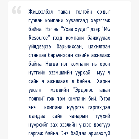
Жишээлбэл таван толгойн ордыг
гурван компани хуваагаад хэрэглэж
байна. Нэг нь “Ухаа худаг” дээр “MG
Resource” гээд компани баяжуулах
үйлдвэрээ барьчихсан, цахилгаан
станцаа барьчихсан хэвийн ажиллаж
байна. Нөгөө нэг компани нь орон
нутгийн эзэмшлийн уурхай муу ч
сайн ч ажиллаад л байна. Харин
улсын мэдлийн “Эрдэнэс таван
толгой” гэж том компани бий. Гэтэл
энэ компани нүүрсээ гаргахдаа
дандаа сайн чанарын түүхий
нүүрсийг зах зээлийн үнээс доогуур
гаргаж байна. Энэ байдал арилахгүй