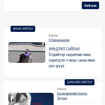
Нийтлэх
ӨМНӨХ НИЙТЛЭЛ
Нийтлэл
Х.Наранцацрал
АМЬДРАЛ САЙХАН:
Хэдийгээр хөдөлгөөн минь
хоригдсон ч оюун санаа минь
цоо эрүүл
ДАРААГИЙН НИЙТЛЭЛ
Нийтлэл
Базарсүрэнгийн Болор-
Эрдэнэ