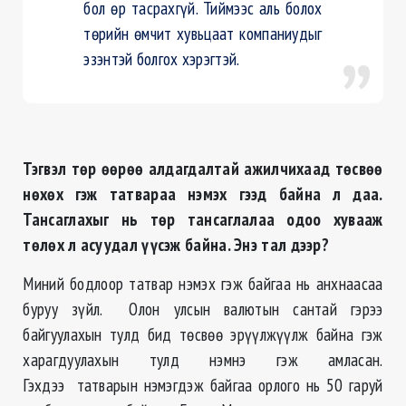
бол өр тасрахгүй. Тиймээс аль болох
төрийн өмчит хувьцаат компаниудыг
эзэнтэй болгох хэрэгтэй.
Тэгвэл төр өөрөө алдагдалтай ажилчихаад төсвөө
нөхөх гэж татвараа нэмэх гээд байна л даа.
Тансаглахыг нь төр тансаглалаа одоо хувааж
төлөх л асуудал үүсэж байна. Энэ тал дээр?
Миний бодлоор татвар нэмэх гэж байгаа нь анхнаасаа
буруу зүйл. Олон улсын валютын сантай гэрээ
байгуулахын тулд бид төсвөө эрүүлжүүлж байна гэж
харагдуулахын тулд нэмнэ гэж амласан.
Гэхдээ татварын нэмэгдэж байгаа орлого нь 50 гаруй