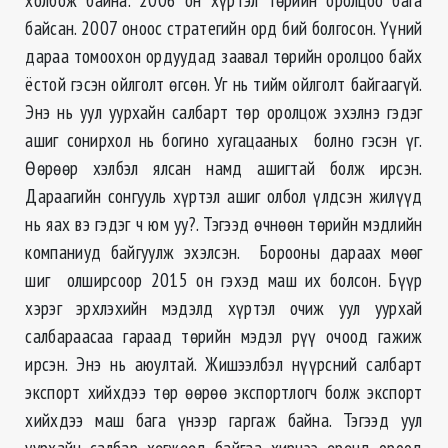
байсан. 2007 оноос стратегийн орд бий болгосон. Үүний
дараа томоохон ордуудад заавал төрийн оролцоо байх
ёстой гэсэн ойлголт өгсөн. Уг нь тийм ойлголт байгаагүй.
Энэ нь уул уурхайн салбарт төр оролцож эхэлнэ гэдэг
ашиг сонирхол нь богино хугацааных болно гэсэн үг.
Өөрөөр хэлбэл ялсан намд ашигтай болж ирсэн.
Дараагийн сонгууль хүртэл ашиг олбол үлдсэн жилүүд
нь яах вэ гэдэг ч юм уу?. Тэгээд өчнөөн төрийн мэдлийн
компаниуд байгуулж эхэлсэн. Борооны дараах мөөг
шиг олширсоор 2015 он гэхэд маш их болсон. Бүүр
хэрэг эрхлэхийн мэдэлд хүртэл очиж уул уурхай
салбараасаа гараад төрийн мэдэл рүү очоод гажиж
ирсэн. Энэ нь аюултай. Жишээлбэл нүүрсний салбарт
экспорт хийхдээ төр өөрөө экспортлогч болж экспорт
хийхдээ маш бага үнээр гаргаж байна. Тэгээд уул
уурхайн салбар хөгжөөд байгаа хирнээ өрөнд ороод