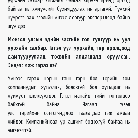
байгаа нь хүмүүсийг бухимдуулах нь аргагүй. Түүхий
нүүрсээ зах зээлийн үнээс доогуур экспортлоод байна
шүү дээ.
Монгол улсын эдийн засгийн гол тулгуур нь уул
уурхайн салбар. Гэтэл уул уурхайд төр оролцоод
дампууруулаад төсвийн алдагдалд оруулсан.
Эндээс яаж гарах вэ?
Үүнээс гарах цорын ганц гарц бол төрийн том
компаниудыг хувьчлах, болохгүй бол хувьцааг нь
хүмүүст шилжүүлдэг. Гэтэл манайд тийм тогтолцоо
байхгүй байна. Яагаад гэвэл
улс төрийхөн сонгогчиддоо таалагдах гэж ажлаа
хийдэг. Компанийнхаа үр ашгийг бодохгүй байгаа нь
эмгэнэлтэй.