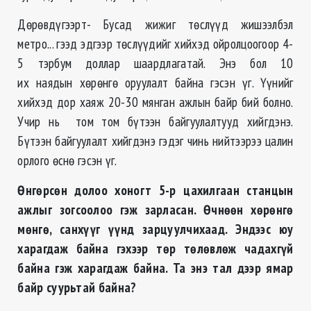
Дөрөвдүгээрт- Бусад жижиг төслүүд жишээлбэл
метро... гээд эдгээр төслүүдийг хийхэд ойролцоогоор 4-
5 тэрбум доллар шаардлагатай. Энэ бол 10
их наядын хөрөнгө оруулалт байна гэсэн үг. Үүнийг
хийхэд дор хаяж 20-30 мянган ажлын байр бий болно.
Учир нь том том бүтээн байгуулалтууд хийгдэнэ.
Бүтээн байгуулалт хийгдэнэ гэдэг чинь нийтээрээ цалин
орлого өснө гэсэн үг.
Өнгөрсөн долоо хоногт 5-р цахилгаан станцын
ажлыг зогсоолоо гэж зарласан. Өчнөөн хөрөнгө
мөнгө, санхүүг үүнд зарцуулчихаад. Эндээс юу
харагдаж байна гэхээр төр төлөвлөж чадахгүй
байна гэж харагдаж байна. Та энэ тал дээр ямар
байр суурьтай байна?