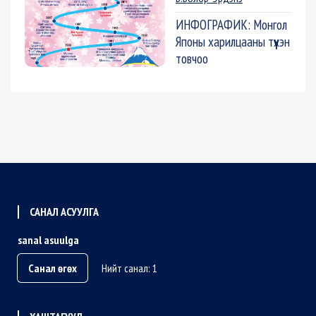
ИНФОГРАФИК: Монгол
Японы харилцааны түүхэн
товчоо
САНАЛ АСУУЛГА
sanal asuulga
Санал өгөх
Нийт санал: 1