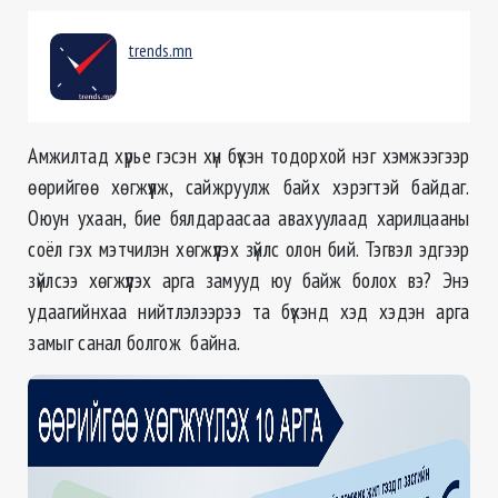
trends.mn
Амжилтад хүрье гэсэн хүн бүхэн тодорхой нэг хэмжээгээр
өөрийгөө хөгжүүлж, сайжруулж байх хэрэгтэй байдаг.
Оюун ухаан, бие бялдараасаа авахуулаад харилцааны
соёл гэх мэтчилэн хөгжүүлэх зүйлс олон бий. Тэгвэл эдгээр
зүйлсээ хөгжүүлэх арга замууд юу байж болох вэ? Энэ
удаагийнхаа нийтлэлээрээ та бүхэнд хэд хэдэн арга
замыг санал болгож байна.