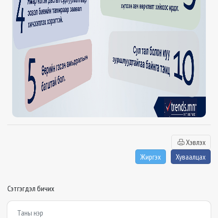
Хэвлэх
Жиргэх
Хуваалцах
Сэтгэгдэл бичих