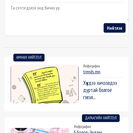
Example textarea
Нийтлэх
ӨМНӨХ НИЙТЛЭЛ
Инфографик
trends.mn
Хүүхдээ хичээлдээ
дуртай болгоё
гэвэл...
ДАРААГИЙН НИЙТЛЭЛ
Инфографик
Б.Болор-Эрдэнэ