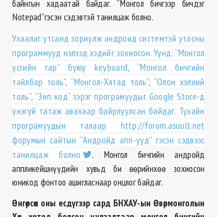
байнгын хадаатай байдаг. “Монгол бичгээр бичдэг
Notepad”гэсэн сэдэвтэй танилцаж болно.
Ухаалаг утсанд зориулж андроид системтэй утасны
программууд нэлээд хэдийг зохиосон. Үүнд: “Монгол
үсгийн гар” буюу keyboard, “Монгол бичгийн
тайлбар толь”, “Монгол-Хятад толь”, “Олон хэлний
толь”, “Зип код” зэрэг програмуудыг Google Store-д
үнэгүй татаж авахаар байрлуулсан байдаг. Тухайн
програмуудын талаар http://forum.asuult.net
форумын сайтын “Андройд апп-ууд” гэсэн сэдвээс
танилцаж болно
. Монгол бичгийн андройд
аппликейшнүүдийн хувьд би өөрийнхөө зохиосон
юникод фонтоо ашигласнаар онцлог байдаг.
Өнгөрсөн оны есдүгээр сард БНХАУ-ын Өвөрмонголын
Хөх хотод болсон уулзалтаар монгол бичгийн