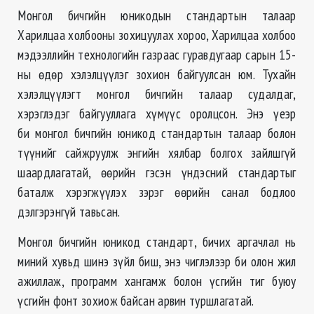
Монгол бичгийн юникодын стандартын талаар
Харилцаа холбооны зохицуулах хороо, Харилцаа холбоо
мэдээллийн технологийн газраас гуравдугаар сарын 15-
ны өдөр хэлэлцүүлэг зохион байгуулсан юм. Тухайн
хэлэлцүүлэгт монгол бичгийн талаар судалдаг,
хэрэглэдэг байгууллага хүмүүс оролцсон. Энэ үеэр
би монгол бичгийн юникод стандартын талаар болон
түүнийг сайжруулж энгийн хялбар болгох зайлшгүй
шаардлагатай, өөрийн гэсэн үндэсний стандартыг
баталж хэрэгжүүлэх зэрэг өөрийн санал бодлоо
дэлгэрэнгүй тавьсан.
Монгол бичгийн юникод стандарт, бичих аргачлал нь
миний хувьд шинэ зүйл биш, энэ чиглэлээр би олон жил
ажиллаж, программ хангамж болон үсгийн тиг буюу
үсгийн фонт зохиож байсан арвин туршлагатай.