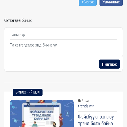
Жиргэх
Хуваалцах
Сэтгэгдэл бичих
Example textarea
Нийтлэх
ӨМНӨХ НИЙТЛЭЛ
Нийтлэл
trends.mn
Фэйсбүүкт хэн, юу
трэнд болж байна