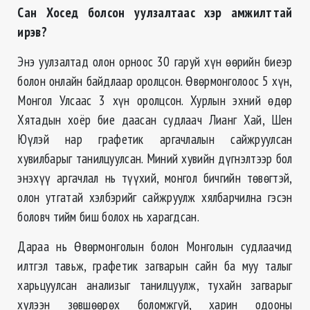
Сан Хосед болсон уулзалтаас хэр амжилттай
ирэв?
Энэ уулзалтад олон орноос 30 гаруй хүн өөрийн биеэр
болон онлайн байдлаар оролцсон. Өвөрмонголоос 5 хүн,
Монгол Улсаас 3 хүн оролцсон. Хурлын эхний өдөр
Хятадын хоёр бие даасан судлаач Лианг Хай, Шен
Юүлэй нар графетик аргачлалын сайжруулсан
хувилбарыг танилцуулсан. Миний хувийн дүгнэлтээр бол
энэхүү аргачлал нь түүхий, монгол бичгийн төвөгтэй,
олон утгатай хэлбэрийг сайжруулж хялбарчилна гэсэн
боловч тийм биш болох нь харагдсан.
Дараа нь Өвөрмонголын болон Монголын судлаачид
илтгэл тавьж, графетик загварын сайн ба муу талыг
харьцуулсан анализыг танилцуулж, тухайн загварыг
хүлээн зөвшөөрөх боломжгүй, харин одооны