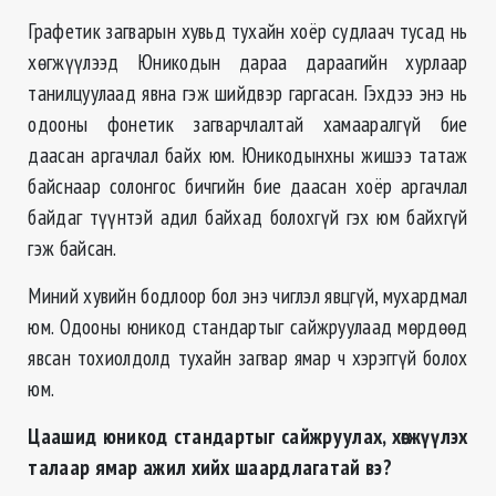
Графетик загварын хувьд тухайн хоёр судлаач тусад нь
хөгжүүлээд Юникодын дараа дараагийн хурлаар
танилцуулаад явна гэж шийдвэр гаргасан. Гэхдээ энэ нь
одооны фонетик загварчлалтай хамааралгүй бие
даасан аргачлал байх юм. Юникодынхны жишээ татаж
байснаар солонгос бичгийн бие даасан хоёр аргачлал
байдаг түүнтэй адил байхад болохгүй гэх юм байхгүй
гэж байсан.
Миний хувийн бодлоор бол энэ чиглэл явцгүй, мухардмал
юм. Одооны юникод стандартыг сайжруулаад мөрдөөд
явсан тохиолдолд тухайн загвар ямар ч хэрэггүй болох
юм.
Цаашид юникод стандартыг сайжруулах, хөгжүүлэх
талаар ямар ажил хийх шаардлагатай вэ?