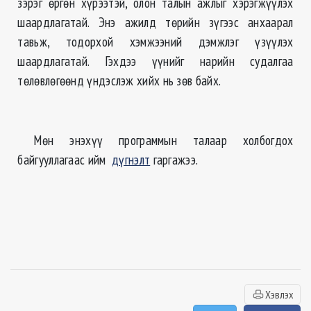
зэрэг өргөн хүрээтэй, олон талын ажлыг хэрэгжүүлэх
шаардлагатай. Энэ ажилд төрийн зүгээс анхаарал
тавьж, тодорхой хэмжээний дэмжлэг үзүүлэх
шаардлагатай. Гэхдээ үүнийг нарийн судалгаа
төлөвлөгөөнд үндэслэж хийх нь зөв байх.
Мөн энэхүү программын талаар холбогдох
байгууллагаас ийм
дүгнэлт
гаргажээ.
Хэвлэх