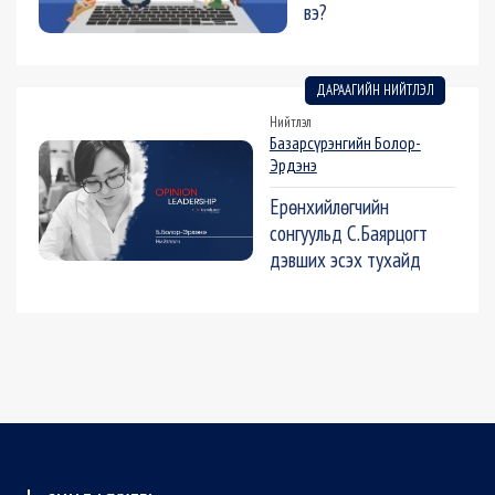
вэ?
ДАРААГИЙН НИЙТЛЭЛ
Нийтлэл
Базарсүрэнгийн Болор-
Эрдэнэ
Ерөнхийлөгчийн
сонгуульд С.Баярцогт
дэвших эсэх тухайд