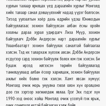
хурлын талаар ярилцах үед дараагийн хурлыг Монголд
хийх талаар санал дэвшүүлэхийг надад үүрэг болгосон.
Тэгээд уулзалтын хоёр дахь өдрийн үдэш Юникодын
байгууллагаас зохион байгуулсан албан ёсны оройн
хоолны дараа хурал удирдагч Лиза Мүүр, зохион
байгуулагч Дэбби Андерсон нарт дараагийн хурлыг
Улаанбаатарт зохион байгуулах саналтай байгаагаа
хэлсэн. Тэд их талархаж хүлээж авсан. Дэбби Андерсон
есдүгээр сард зохион байгуулж болох юм гэж хэлсэн. Би
буцаж ирээд илгээсэн төрийн байгууллагад
танилцуулаад албан ёсоор харилцаж, зохион байгуулах
ажлыг хийх болно гэж хэлсэн. Хамт явсан хүмүүс
Монголд очиж морь унуулна гэвэл олон хүн оролцоно
доо гэх зэргээр хөгжилдөж явлаа. Грэг Экк гэдэг хүн
1990-ээд оноос хойш Монголд очиж үзээгүй гэж ярьж,
очих сонирхол ихтэй байгаагаа хэлж байв.