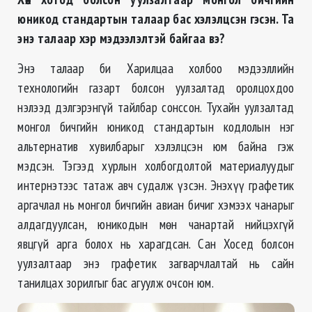
юникод стандартын талаар бас хэлэлцсэн гэсэн. Та
энэ талаар хэр мэдээлэлтэй байгаа вэ?
Энэ талаар би Харилцаа холбоо мэдээллийн
технологийн газарт болсон уулзалтад оролцохдоо
нэлээд дэлгэрэнгүй тайлбар сонссон. Тухайн уулзалтад
монгол бичгийн юникод стандартын кодлолын нэг
альтернатив хувилбарыг хэлэлцсэн юм байна гэж
мэдсэн. Тэгээд хурлын холбогдолтой материалуудыг
интернэтээс татаж авч судалж үзсэн. Энэхүү графетик
аргачлал нь монгол бичгийн авиан бичиг хэмээх чанарыг
алдагдуулсан, юникодын мөн чанартай нийцэхгүй
явцгүй арга болох нь харагдсан. Сан Хосед болсон
уулзалтаар энэ графетик загварчлалтай нь сайн
танилцах зорилгыг бас агуулж очсон юм.