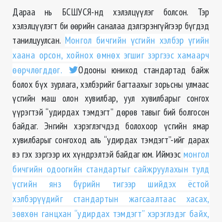
Дараа нь БСШУСЯ-нд хэлэлцүүлэг болсон. Тэр
хэлэлцүүлэгт би өөрийн саналаа дэлгэрэнгүйгээр бүгдэд
танилцуулсан.
Монгол бичгийн үсгийн хэлбэр үгийн
хаана орсон, хойнох өмнөх эгшиг зэргээс хамаарч
өөрчлөгддөг.
Одооны юникод стандартад байж
болох бүх зурлага, хэлбэрийг багтаахыг зорьсны улмаас
үсгийн маш олон хувилбар, уул хувилбарыг сонгох
үүрэгтэй “удирдах тэмдэгт” дөрөв тавыг бий болгосон
байдаг. Энгийн хэрэглэгчдэд болохоор үсгийн ямар
хувилбарыг сонгоход аль “удирдах тэмдэгт”-ийг дарах
вэ гэх зэргээр их хүндрэлтэй байдаг юм. Иймээс
монгол
бичгийн одоогийн стандартыг сайжруулахын тулд
үсгийн янз бүрийн тигээр шийдэх ёстой
хэлбэрүүдийг стандартын жагсаалтаас хасах,
зөвхөн ганцхан “удирдах тэмдэгт” хэрэглэдэг байх,