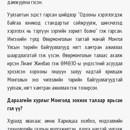
дамжуулна гэсэн.
Уулзалтын эцэст гарсан шийдвэр “Одооны хэрэглэгдэж
байгаа юникод стандартыг сайжруулж, шинэчлээд
хэрэглэх нь тэргүүн зэргийн зорилт болно” гэж гарсан.
Ингэхийн тулд Өвөрмонголын талтай манай Монгол
Улсын төрийн байгууллагууд нягт хамтран ажиллах
шаардлагатай гэж үзсэн. Өвөрмонголын талаас ахалж
ирсэн Лианг Жинбао гэж ӨМӨЗО-ы үндэстний асуудал
эрхэлсэн хорооны гишүүн залуу надтай ярилцаж
Монголын энэ чиглэлийн төрийн байгууллагуудтай
уулзаж, нягт хамтран ажиллая гэж тохирсон.
Дараагийн хурлыг Монголд зохиох талаар ярьсан
гэл үү?
Хуралд явахаас өмнө Харилцаа холбоо, мэдээллийн
технологийн газрын мэргэжилтэн, дарга нартай уулзаж