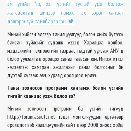
эм үгийн “гэ, хэ” үсгийг тусгай үсэг болгож
жагсаалтад шинээр нэмэх гэх зэрэг санааг
дэлгэрэнгүй тайлбарласан.
Миний хийсэн эдгээр танилцуулгууд болон хийж бүтээж
байсан зүйлсийг судалж үзээд Харилцаа холбоо,
мэдээллийн технологийн газраас надтай уулзаж АНУ-д
болох уулзалтад оролцох санал тавьсан юм. Ингэж итгэл
хүлээлгэж хамтран ажиллахыг санал болгосныг би
дуртай хүлээж авч, хуралд оролцоод ирлээ.
Таны зохиосон программ хангамж болон үсгийн
тигийг хаанаас үзэж болох вэ?
Миний зохиосон программ ба үсгийн тигүүд
http://forum.asuult.net гэдэг монголчуудын өргөнөөр
оролцдог вэб хэлэлцүүлгийн сайт дээр 2008 оноос хойш