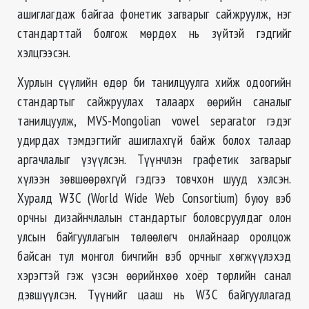
ашиглагдаж байгаа фонетик загварыг сайжруулж, нэг
стандарттай болгож мөрдөх нь зүйтэй гэдгийг
хэлцгээсэн.
Хурлын сүүлийн өдөр би танилцуулга хийж одоогийн
стандартыг сайжруулах талаарх өөрийн саналыг
танилцуулж, MVS-Mongolian vowel separator гэдэг
удирдах тэмдэгтийг ашиглахгүй байж болох талаар
аргачлалыг үзүүлсэн. Түүнчлэн графетик загварыг
хүлээн зөвшөөрөхгүй гэдгээ товчхон шууд хэлсэн.
Хуралд W3C (World Wide Web Consortium) буюу вэб
орчны дизайнчлалын стандартыг боловсруулдаг олон
улсын байгууллагын төлөөлөгч онлайнаар оролцож
байсан тул монгол бичгийн вэб орчныг хөгжүүлэхэд
хэрэгтэй гэж үзсэн өөрийнхөө хоёр төрлийн санал
дэвшүүлсэн. Түүнийг цааш нь W3C байгууллагад