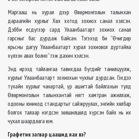
Маргааш нь хурал дээр Өвөрмонголын талынхан
дараагийн хурлыг Хөх хотод зохиох санал хэлсэн.
Дэбби есдүгээр сард Улаанбаатарт зохиох санал
гарсныг бас дурдаж байсан. Тэгэхэд би “Өчигдөр
ярьсны дагуу Улаанбаатарт хурал зохиовол дуртайяа
хүлээн авах болно” гэж дахин хэлсэн.
Энд ирээд тайлангаа тавихдаа бүгдийг танилцуулж,
хурлыг Улаанбаатарт зохиохын чухлыг дурдсан. Гэхдээ
тухайн хурлыг чанартай, үр ашигтай байлгахын тулд
Өвөрмонголын талынхантай нягт хамтран ажиллаж,
одооны юникод стандартыг сайжруулах, энгийн хялбар
болгох талаар нэгдсэн зөвшилцөлд хүрсэн байх нь их
чухал шаардлага юм.
Графетик загвар цаашид яах вэ?