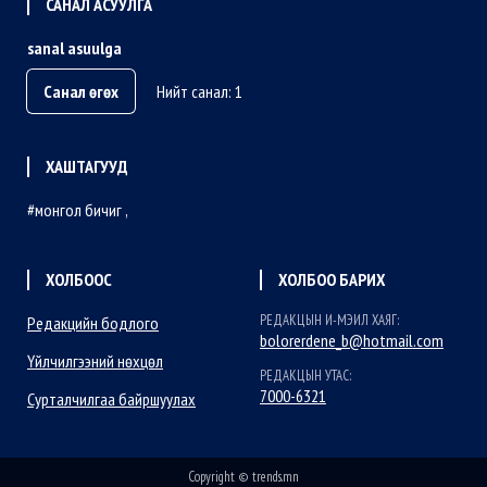
САНАЛ АСУУЛГА
sanal asuulga
Санал өгөх
Нийт санал: 1
ХАШТАГУУД
монгол бичиг
ХОЛБООС
ХОЛБОО БАРИХ
РЕДАКЦЫН И-МЭИЛ ХАЯГ:
Редакцийн бодлого
bolorerdene_b@hotmail.com
Үйлчилгээний нөхцөл
РЕДАКЦЫН УТАС:
7000-6321
Сурталчилгаа байршуулах
Copyright © trends.mn