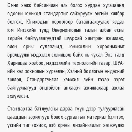
Өмнө хэлж байсанчлан аль болох хурдан хугацаанд
одооны юникод стандартыг сайжруулж энгийн хялбар
болгож, Юникодын хороогоор баталгаажуулах явдал
юм. Ингэхийн тулд Өвөрмонголын талын албан ёсны
төрийн байгууллагуудтай шуурхай хамтран ажиллах,
олон орны судлаачид, юникодын хорооныхныг
оролцуулж мэдээлэл солилцож байх нь чухал. Энэ талд
Харилцаа холбоо, мэдээллийн технологийн газар, ШУА-
ийн хэл зохиолын хүрээлэн, Хэлний бодлогын үндэсний
зөвлөл, Стандартчилал хэмжил зүйн газар зэрэг
байгууллагууд онцгойлон анхаарч ажиллахаар ажлаа
эхлүүлсэн.
Стандартаа батлуулсны дараа түүн дээр тулгуурласан
цаашдын зорилтууд болох сургалтын материал бэлтгэх,
үсгийн тиг зохиох, вэб орчны дизайнчлалыг хөгжүүлэх