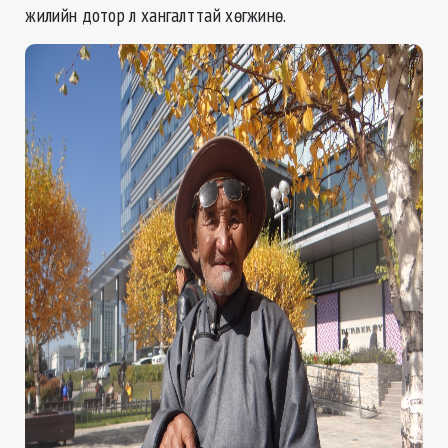
жилийн дотор л хангалттай хөгжинө.