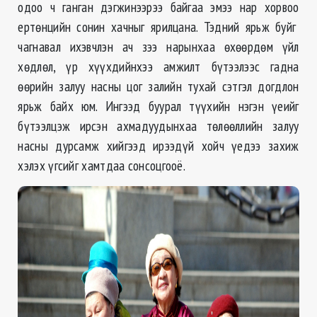
одоо ч ганган дэгжинээрээ байгаа эмээ нар хорвоо
ертөнцийн сонин хачныг ярилцана. Тэдний ярьж буйг
чагнавал ихэвчлэн ач зээ нарынхаа өхөөрдөм үйл
хөдлөл, үр хүүхдийнхээ амжилт бүтээлээс гадна
өөрийн залуу насны цог залийн тухай сэтгэл догдлон
ярьж байх юм. Ингээд буурал түүхийн нэгэн үеийг
бүтээлцэж ирсэн ахмадуудынхаа төлөөллийн залуу
насны дурсамж хийгээд ирээдүй хойч үедээ захиж
хэлэх үгсийг хамтдаа сонсоцгооё.