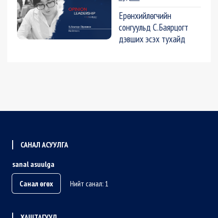
Ерөнхийлөгчийн
сонгуульд С.Баярцогт
дэвших эсэх тухайд
САНАЛ АСУУЛГА
sanal asuulga
Санал өгөх
Нийт санал: 1
ХАШТАГУУД