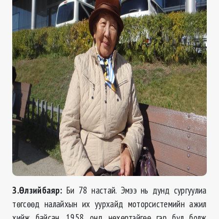
З.Өлзийбаяр:
Би 78 настай. Эмээ нь дунд сургуулиа
төгсөөд налайхын их уурхайд моторсистемийн ажил
хийж байсан. 1958 онд нөхөртэйгөө гэр бүл болж