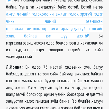
байна. Үүнд чи хаягдахгүй байх ёстой. Ёстой нөгөө
ажил чамайг голохоос чи ажлыг голох эрхгүй гэдэг
чинь чиний эзэмшсэн
мэргэжил дипломоор хязгаарлагддаггүй гэдгийг
хэлж байгаа юм шүү дээ.
Би
мэргэжил эзэмшчихсэн одоо боллоо гээд л хаячихвал чи
их хурдан зэвэрч хоцорно гэдгийг их сайн
ухамсарлаарай.
Л.Ирина:
Би одоо 73 настай хөдөөний хүн. Залуу
байхад цэцэрлэгт тогооч хийж байгаад ажиллаж байсан
цэцэрлэг маань татан буугдсан цагаас хойш мал маллан
амьдарлаа. Үзэж туулсан зүйл их ч эрдэм мэдлэгт
шамдаагүй болохоор орчин үеийн боловсрол мэдлэгтэй
залуустаа хэлэх ганцхан зүйл байна. Гэр бүлийн халуун
дулаан уур амьсгал гэдэг насны жаргал байдаг юм шүү л