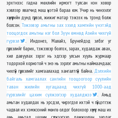
эрхтнээс гадна мөхлийн ирмэгт тулсан нэн ховор
хэвлээр явагчид маш үнэтэй бараа юм. Учир нь чинээлэг
хүмүүсийн дунд гүрвэл, жижиг матар тэжээх нь трэнд болж
болсон.
Тэжээвэр амьтны зах зээлд хамгийн үнэтэйд
тооцогдох амьтны нэг бол Зүүн өмнөд Азийн чихгүй
гүрвэл
. Индонез, Малайз, Брунейдэд элбэг уг
гүрвэлийг барих, тэжээвэр болгох, зарах, худалдаж авах,
хил давуулах зэрэг нь эдгээр улсын хууль журмаар
тодорхой хориотой ч энэ нь зэрлэг амьтны наймаачдаас
чихгүй гүрвэлийг хамгаалахад хангалтгүй байна.
Дэлхийн
байгаль хамгаалах сангийн тооцоогоор сүүлийн
таван жилийн хугацаанд чихгүй 1000-аад
гүрвэлийг цахим сүлжээгээр худалджээ
. Амьд
амьтан худалдах нь эрсдэл, чирэгдэл ихтэй ч гүйцэтгэж
чадвал их хэмжээний мөнгө олдог болохоор хүмүүс маш их
амь амьтад цахим сүлжээгээр дамжуулан зардаг