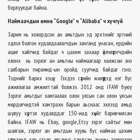
борлуулдаг байна.
Наймаачдын өмнө “
Google
” ч “
Alibaba
” ч хүчгүй
Зарим нь ховордсон ан амьтдын эд эрхтнийг эртний
эдлэл болгон худалдаалагчдын занганд унасан, ердийн
ашиг хайгчид байдаг ч цахим захаар үйлчлүүлэгчдийн
олонх нь зэрлэг ан амьтны наймаагаар хөлжсөн энэ
салбарын пирамид-ын оройд суугчид байдаг гэнэ.
Тэднийг барих хэцүү. Гэхдээ сүүлийн жилүүдэд нэг бус
ажиллагаа амжилттай болжээ. 2012 онд IFAW буюу
Зэрлэг амьтдыг хамгаалах олон улсын сан олон улсын
мөрдөгчидтэй хамтрахн барын аьснаас эхлээд амьд
шувуу хүртэл худалддаг 150-иад хүийг баривчилсан
байна. IFAW нь Ebay, google,Etsy зэрэг сайтыг мөн
шалгаж, зэрлэг ан амьтдын хуувь бус наймаа цахим
сүлжээнд хэр газар авсаныг тандсан анхны томоохон