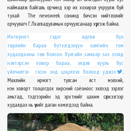
наймаалж байгаль орчинд хэр их хохирол учруулж буй
тухай The newsweek сонинд бичсэн нийтлэлийг
орчуулагч Г.Лхагвадуламын орчуулсанаар хүргэж байна.
Интернет гэдэг өдгөө бүх
төрлийн бараа бүтээгдэхүүн хамгийн том
худалдааны төв болсон. Хулгайн замаар зах зээлд
нэвтэрсэн ховор бараа, элдэв хууль бус
үйлчилгээ гэсэн энд цэцэглэх болоод уджээ
.
Мөхлийн ирмэгт тулсан яст мэлхий,
нэн ховорт тооцогдох хирсний соёоноос эхлээд зэрлэг
амьтад, тэдгээрийн эд эрхтнийг цахим сүлжээгээр
худалдах нь үүнийг даган нэмэгдээд байна.