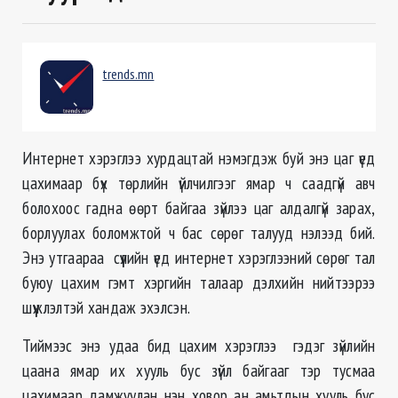
trends.mn
Интернет хэрэглээ хурдацтай нэмэгдэж буй энэ цаг үед
цахимаар бүх төрлийн үйлчилгээг ямар ч саадгүй авч
болохоос гадна өөрт байгаа зүйлээ цаг алдалгүй зарах,
борлуулах боломжтой ч бас сөрөг талууд нэлээд бий.
Энэ утгаараа сүүлийн үед интернет хэрэглээний сөрөг тал
буюу цахим гэмт хэргийн талаар дэлхийн нийтээрээ
шүүжлэлтэй хандаж эхэлсэн.
Тиймээс энэ удаа бид цахим хэрэглээ гэдэг зүйлийн
цаана ямар их хууль бус зүйл байгааг тэр тусмаа
цахимаар дамжуулан нэн ховор ан амьтдын хууль бус