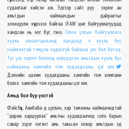
судалгааг хийсэн аж. Эдгээр сайт руу зэрлэг ан
амьтдын наймаачдын дайралтыг
зохицуулж хүчрэхээ байгаа IFAW шиг байгууллагуудад
хандсан нь нэг бус гэнэ.
Олон улсын байгууллага
хууль хяналтынханд хандаад ч хууль бус
наймаатай тэмцэж чадахгүй байшаа улс бол Хятад.
Тус улс зэрлэг болоод ховордсон амьтдын хууль бус
наймааны хамгийн том худалдааны цэг юм.
Дэлхийн цахим худалдааны хамгийн том компани
болох хамгийн том худалдааны цэг юм.
Амьд бол бүр үнэтэй
Фэйсбүүк, Алибаба-д цуглан, хар тамхины наймаачидтай
“дөрөө харшуулах” амьтны худалдаачид соёо барын
савар зэрэг нэгэнт амь тавьсан ховор амьтдын эд