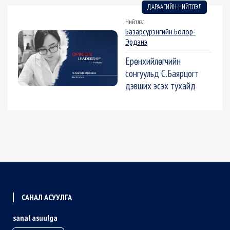
ДАРААГИЙН НИЙТЛЭЛ
Нийтлэл
Базарсүрэнгийн Болор-
Эрдэнэ
Ерөнхийлөгчийн
сонгуульд С.Баярцогт
дэвших эсэх тухайд
САНАЛ АСУУЛГА
sanal asuulga