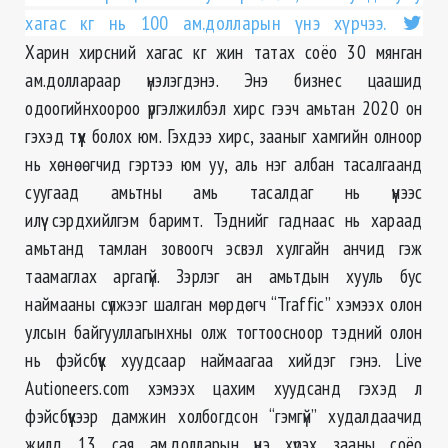
хагас кг нь 100 ам.долларын үнэ хүрчээ.
Харин хирсний хагас кг жин татах соёо 30 мянган
ам.доллараар үнэлэгдэнэ. Энэ бизнес цаашид
одоогийнхоороо үргэлжилбэл хирс гээч амьтан 2020 он
гэхэд түүх болох юм. Гэхдээ хирс, зааныг хамгийн олноор
нь хөнөөгчид гэртээ юм уу, аль нэг албан тасалгаанд
суугаад амьтны амь тасалдаг нь үүнээс
илүү сэрдхийлгэм баримт. Тэднийг гаднаас нь хараад
амьтанд тамлан зовоогч эсвэл хулгайн анчид гэж
таамаглах аргагүй. Зэрлэг ан амьтдын хууль бус
наймааны сүлжээг шалган мөрдөгч “Traffic” хэмээх олон
улсын байгууллагынхны олж тогтоосноор тэдний олон
нь фэйсбүүк хуудсаар наймаагаа хийдэг гэнэ. Live
Autioneers.com хэмээх цахим хуудсанд гэхэд л
фэйсбүүкээр дамжин холбогдсон “гэмгүй” худалдаачид
жилд 13 сая ам.долларын үнэ хүрэх зааны соёо