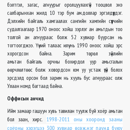
бэлтгэл, загас, агнуурыг оролцуулахгүй тооцвол энэ
салбарынхан жилд 10 тэр бум ам.доллар эргэлдүүлдэг.
Дэлхийн байгаль хамгаалах сангийн хамгийн сүүлчийн
судалгаагаар 1970 оноос хойш зэрлэг ан амьтдын тоо
толгой ан агнуураас болж 52 хувиар буурсан нь
тогтоогджээ. Үүний талаас илүү нь 1990 оноос хойш эрс
хорогдсон байна. Зарим төрөл зүйлийн
амьтан байгаль орчны бохирдол уур амьсгалын
өөрчлөлтөөс болж ховордсон юм уу устаж үгүй болох
эрсдэлд орсон бол зарим нь хууль бус агнуураас олж
Улаан номд багтаад байна.
Оффисын анчид
Ийм замаар гашуун хувь тавилан туулж буй хоёр амьтан
бол заан, хирс.
1998-2011 оны хооронд зааны
соёоны хэрэгцээ 300 хувиар өсөж,нэг паунд буюу