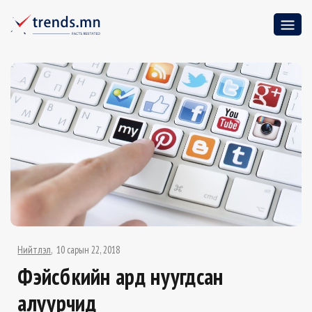
Нийтлэл
10 сарын 22, 2018
Фэйсбүүкийн ард нуугдсан
алуурчид