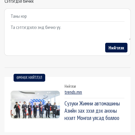
Сэтгэгдэл бичих
Example textarea
Нийтлэх
ӨМНӨХ НИЙТЛЭЛ
Нийтлэл
trends.mn
Сузуки Жимни автомашины
Азийн зах зээл дэх анхны
нээлт Монгол улсад боллоо