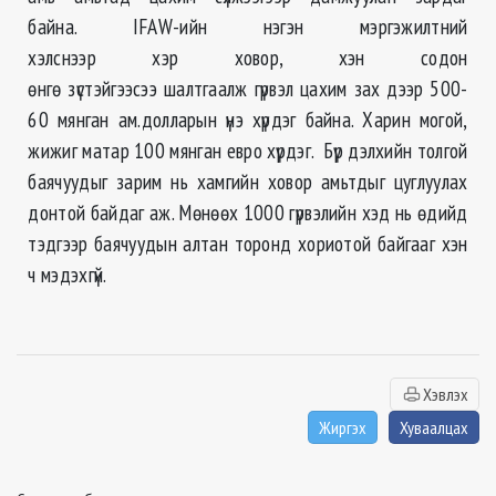
байна. IFAW-ийн нэгэн мэргэжилтний
хэлснээр хэр ховор, хэн содон
өнгө зүстэйгээсээ шалтгаалж гүрвэл цахим зах дээр 500-
60 мянган ам.долларын үнэ хүрдэг байна. Харин могой,
жижиг матар 100 мянган евро хүрдэг. Бүр дэлхийн толгой
баячуудыг зарим нь хамгийн ховор амьтдыг цуглуулах
донтой байдаг аж. Мөнөөх 1000 гүрвэлийн хэд нь өдийд
тэдгээр баячуудын алтан торонд хориотой байгааг хэн
ч мэдэхгүй.
Хэвлэх
Жиргэх
Хуваалцах