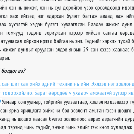
ийн хэн нь жижиг, хэн нь сул доройгоо үзэх өрсөлдөөнд идэгд
гол яаж ийгээд нэг ядарсан бүлэгт багтаж аваад яаж ийгэ
вах хүсэлтэй хэдэн бүлэгт хуваагдсан. Баахан жижиг дунд
йн томчууд тэдэнд зориулсан нэрээр хийсэн сангаа өөрсд
атуулахад ойрхон ирээд байгаа нь энэ. Тэднийг хэрхэх тухай 
ь жижиг дундыг оруулсан элдэв янзын 29 сан хэзээ хаанаас б
аръя.
 болдог вэ?
сан шиг сан хийх эдний техник нь ийм. Эхлээд нэг зовлон
г тодорхойлно. Бараг өөрсдөө ч ухаарч амжаагүй зүгээр яв
Улмаар сонгуулиар, тойргийн уулзалтаар, хэвлэл мэдээллээр т
ссан яриа ярилцлага хийж чи бол зовлонт амьтан гэсэн шошго
уханд нь шошго наасан бүлгээ зовлонгоос аврах аврагчийн дү
гаад тэрэнд чинь тэдийг, энэнд чинь эдийг гэж кноп худалдаж 