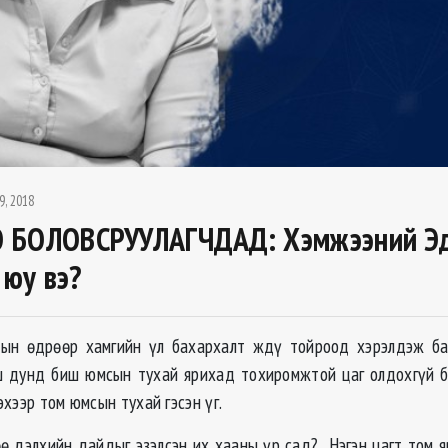
9, 2018
 БОЛОВСРУУЛАГЧДАД: Хэмжээний Э
 юу вэ?
лын өдрөөр хамгийн үл бахархалт ждү тойроод хэрэлдэж ба
ш дунд биш юмсын тухай ярихад тохиромжтой цаг олдохгүй б
хээр том юмсын тухай гэсэн үг.
өө дэлхийн дайдыг эзэлсэн их хааны үр сад? Нэгэн цагт том я