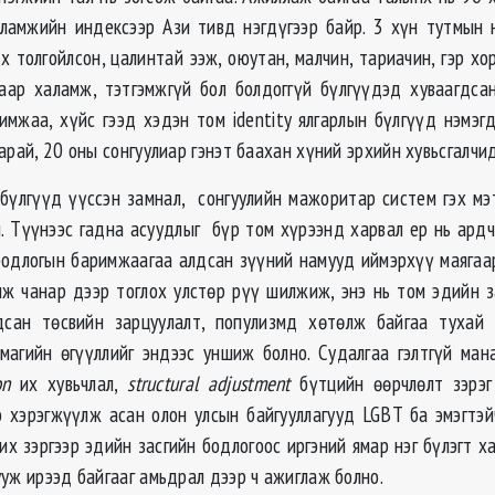
ламжийн индексээр Ази тивд нэгдүгээр байр. 3 хүн тутмын н
х толгойлсон, цалинтай ээж, оюутан, малчин, тариачин, гэр хо
аар халамж, тэтгэмжгүй бол болдоггүй бүлгүүдэд хуваагдса
римжаа, хүйс гээд хэдэн том identity ялгарлын бүлгүүд нэмэг
арай, 20 оны сонгуулиар гэнэт баахан хүний эрхийн хувьсгалчид
бүлгүүд үүссэн замнал, сонгуулийн мажоритар систем гэх м
й. Түүнээс гадна асуудлыг бүр том хүрээнд харвал ер нь ард
бодлогын баримжаагаа алдсан зүүний намууд иймэрхүү маягаа
нж чанар дээр тоглох улстөр рүү шилжиж, энэ нь том эдийн 
дсан төсвийн зарцуулалт, популизмд хөтөлж байгаа тухай 
агийн өгүүллийг эндээс уншиж болно. Судалгаа гэлтгүй ма
on
их хувьчлал,
structural adjustment
бүтцийн өөрчлөлт зэрэг
о хэрэгжүүлж асан олон улсын байгууллагууд LGBT ба эмэгтэ
их зэргээр эдийн засгийн бодлогоос иргэний ямар нэг бүлэгт х
уж ирээд байгааг амьдрал дээр ч ажиглаж болно.