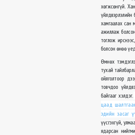
хөгжсөнгүй. Ха
үйлдвэрлэлийн 
хамгаалах сан 
ажиллаж болсон
тоглож ирснээс
болсон өнөө үед
Өмнөх тэмдэглэ
тухай тайлбарла
ойлголтоор дэ
товчдоо үйлдв
байгааг хэлдэг.
цаад шалтгаан
эдийн засаг ү
үүсгэхгүй, улма
ядарсан нийгм