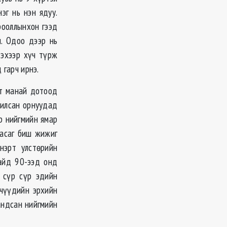
эг нь нэн ядуу.
рооллынхон гээд
н. Одоо дээр нь
дэхээр хүч түрж
 гарч ирнэ.
эт манай дотоод
чилсан орнуудад
р нийгмийн ямар
засаг биш жижиг
нэрт улстөрийн
найд 90-ээд онд
 сүр сүр эдийн
йчүүдийн эрхийн
андсан нийгмийн