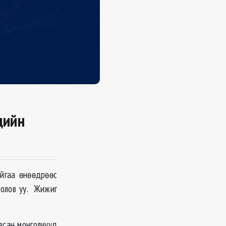
дийн
йгаа өнөөдрөөс
олов уу. Жижиг
всан монголчууд