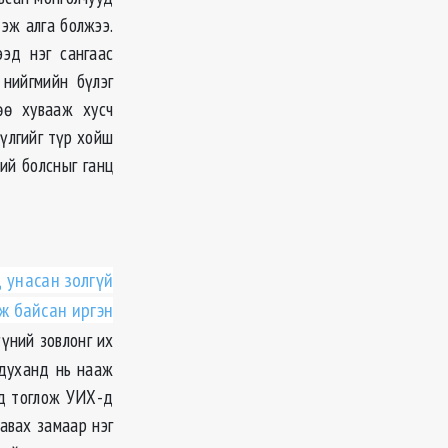
эж алга болжээ.
эд нэг сангаас
 нийгмийн бүлэг
өө хувааж хусч
бүлгийг түр хойш
ий болсныг ганц
д унасан золгүй
ж байсан иргэн
үүний зовлонг их
 духанд нь нааж
рд тоглож УИХ-д
авах замаар нэг