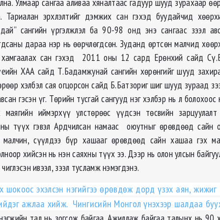
лна. Улмаар сангаа аливаа хяналтаас гадуур шууд зурахаар өө
. Тариалан эрхлэлтийг дэмжих сан гэхэд буудайчид хөөрх
удай” сангийн үргэлжлэл ба 90-98 онд энэ сангаас зээл а
дсаны дараа нэр нь өөрчлөгдсөн. Зуданд өртсөн малчид хөөр
л хамгаалах сан гэхэд 2011 оны 12 сард Ерөнхий сайд Сү.
үеийн ХАА сайд Т.Бадамжунай сангийн хөрөнгийг шууд захир
рөөр хэлбэл сая огцорсон сайд Б.Батзориг шиг шууд зураад зэ
всан гэсэн үг. Төрийн тусгай сангууд нэг хэлбэр нь л болохоос
 маягийн иймэрхүү улстөрөөс үүдсэн төсвийн зарцуулалт
яхны түүх гэвэл Ардчилсан намаас оюутныг өрөвдөөд сайн о
 малчин, сүүлдээ бүр хашааг өрөвдөөд сайн хашаа гэх ма
лноор хийсэн нь нэн саяхны түүх ээ. Дээр нь олон улсын байгу
 чиглэсэн ивээл, зээл тусламж нэмэгдэнэ.
 шокоос эхэлсэн нэгийгээ өрөвдөж дорд үзэх аян, жижиг
ийдэг ажлаа хийж. Чингисийн Монгол үнэхээр шалдаа бууж
нэгжийн тал нь зогсож байгаа. Ажиллаж байгаа талынх нь 90 х