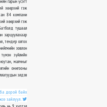
рийн гарын үсэгт
ий хөөрхий гэж
всан 84 компани
хий хөөрхий гэж
Батболд тушаал
ан зарцуулахаар
эл, тендер олгох
 нийгмийн зовлон
 түмэн зүйлийн
юутан, малчныг
ягийн онигооны
уллагуудын элдэв
 ба дорой байх
ээ зайлуул.
увь нь 9 хүртэл