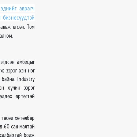
тэднийг аврагч
 бизнесүүдтэй
авьж өгсөн. Том
ал юм.
нэгдсэн амбицыг
ж зэрэг хэн нэг
байна. Industry
он хүчин зэрэг
өлдөх өртөгтэй
 төсөл хөтөлбөр
эд 60 сая малтай
 салбартай болж