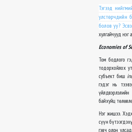
Тэгээд нийгми
улстөрчдийн 
болов уу? Эсв
хулгайчууд нэг 
Economies of S
Том бодлого гэ
тодорхойлох ут
субъект биш
in
гэдэг нь тээв
үйлдвэрлэлийн
байхуйц төлөвл
Нэг жишээ. Хэд
сүүн бүтээгдэхү
гэвч олон улса