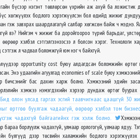
нгайн бүсээр нэгэнт төвлөрсөн үхрийн аж ахуй ба ложистик 
бүс хөгжүүлэх бодлого хэрэгжүүлсэн бол өдийд жижиг дунду
ман гэж завхрах шаардлагагүй салбар хөгжсөн байж ч мэднэ. Я
гүй вэ? Нийгэм ч жижиг ба доройгоороо түрий барьдаг, улстө
, өөрөөр хэлбэл сэтгэлгээнээсээ л болсон хэрэг. Технологи ха
 сэтгэж л чадвал боломжгүй юм нэг ч байхгүй.
лүүдээр opportunity cost буюу алдагдсан боломжийн өртөг 
сан. Энэ удаагийн агуулгад economies of scale буюу хэмжээний
эр бичсэнийг бас дахин харж болно. Хэмжээний эдийн заса
эрлэлийн хэмжээ нэмэгдэхийн хэрээр дундаж өртөг буурах 
Бид олон улсад гаргах эсгий таавчигнаас цаашгүй 30 ж
ыг өртгөө буулгаж чадаагүй, өөрөөр хэлбэл том бизне
үсгэж чадахгүй байгаагийнх гэж хэлж болно.
Хэмжээн
ар бараа борлуулж чадахгүй, улмаар орлогогүй, улмаар ядуу. Тэ
ийн бүлгүүд дээр төсвийн халамжийн бодлого хэрэгжүүлэх 