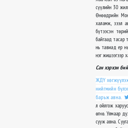
сүүлийн 30 жил
Өнөөдрийн Мон
халамж, зээл а
бүтээсэн төри
байгаад тасар т
нь тавиад ер н
нэг жишээгээр х
Сан хэрхэн бий
ЖДҮ хөгжүүлэх 
нийгмийн бүлэ
барьж авна.
л ойлгож харуу
өгнө. Улмаар д
сууж авна. Суу