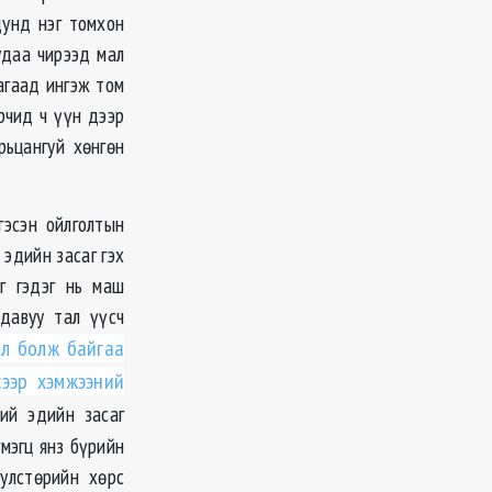
дунд нэг томхон
удаа чирээд мал
агаад ингэж том
рчид ч үүн дээр
рьцангуй хөнгөн
гэсэн ойлголтын
 эдийн засаг гэх
г гэдэг нь маш
давуу тал үүсч
ил болж байгаа
сээр хэмжээний
ий эдийн засаг
гмэгц янз бүрийн
улстөрийн хөрс