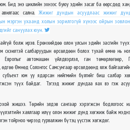
юм. Бид энэ циклийн эхнээс буюу эдийн засаг ба өөрсдөд ханд
авилгаас сална.
Жижиг дундын асуудлаас жижиг дунд 
ын мэргэн ухаанд холын зорилгогүй хүнээс ойрын зовлон
дгийг сануулах юун.
зайгүй болж ирэв. Ерөнхийдөө олон улсын эдийн засгийн түүх
м скэилтэй салбаруудын өрсөлдөөн болох тухай өмнө нь ном
У Европыг автомашин үйлдвэрлэл, ган төмөрлөгөөр, Г
, өдгөө Өмнөд Солонгос Самсунгаар өрсөлдөөнд ялж байгаагийн
 субъект юм уу ядарсан нийгмийн бүлгийг биш салбар хө
эгжсэн түүх байдаг. Тэгээд жижиг дундаа яах вэ гэж асуу
рхой жишээ. Төрийн элдэв сангаар хэрэгжсэн бодлогоос и
лүүлэлтийн хаялгаар илүү олон жижиг дунд хөгжиж байж мэднэ
ргэн тойрноо чирээд гурвалжин бүтэц үүсгэж хөгждөг.