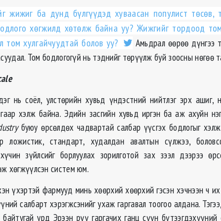
йг жижиг ба дунд бүлгүүдэд хуваасан популист төсөв, 
бодлого хөгжилд хөтөлж байна уу? Жижгийг тордоод том
эл том хулгайчуудтай болов уу?
Амьдрал өөрөө дүнгээ т
асуудал. Том бодлогогүй нь тэднийг төрүүлж буй зоосны нөгөө т
cale
дэг нь соёл, улстөрийн хувьд үндэстний нийтлэг эрх ашиг, 
гаар хэлж байна. Эдийн засгийн хувьд иргэн ба аж ахуйн нэг
dustry
буюу өрсөлдөх чадвартай салбар үүсгэх бодлогыг хэлж 
эр ложистик, стандарт, худалдан авалтын сүлжээ, боловс
 хүчин зүйлсийг борлуулах зорилготой зах зээл дээрээ өрс
өж хөгжүүлсэн систем юм.
хэн үхэртэй фармууд минь хөөрхий хөөрхий гэсэн хэчнээн ч их
үний салбарт хэрэгжсэнийг ухаж гаргавал тоогоо алдана. Тэгэ
д байтугай урд Эрээн рүү гаргачих ганц сүүн бүтээгдэхүүний