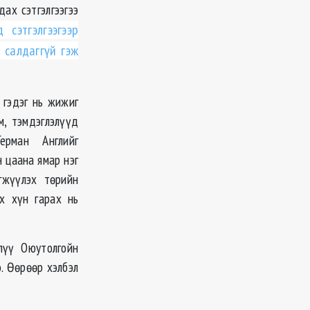
ах сэтгэлгээгээ
сэтгэлгээгээр
 салдаггүй гэж
 гэдэг нь жижиг
, тэмдэглэлүүд
ерман Английг
 цаана ямар нэг
гжүүлэх төрийн
х хүн гарах нь
лүү Оюутолгойн
. Өөрөөр хэлбэл