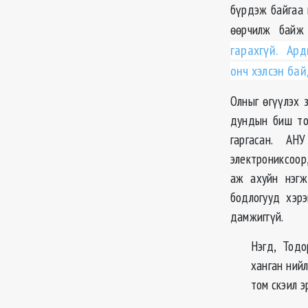
бүрдэж байгаа 
өөрчилж байж 
гарахгүй. Ард
онч хэлсэн бай
Олныг өгүүлэх 
дундын биш то
гаргасан. АН
электрониксоор
аж ахуйн нэгж
бодлогууд хэр
дамжиггүй.
Нэгд, Тодо
ханган ний
том скэил э