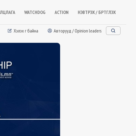
ЛЦЛАГА
WATCHDOG
ACTION
НЭВТРЭХ / БҮРТГҮҮЛЭХ
Хэлэх үг байна
Авторууд / Opinion leaders