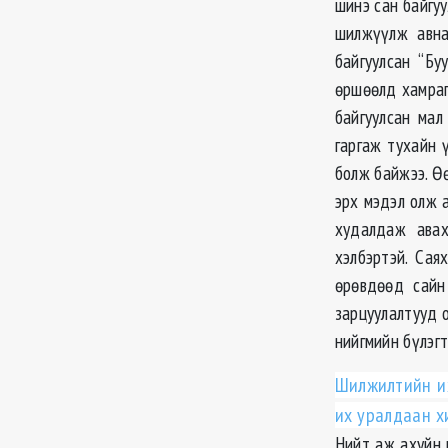
шинэ сан байгуу
шилжүүлж авна
байгуулсан “Бу
өршөөлд хамраг
байгуулсан ма
гаргаж тухайн 
болж байжээ. Өө
эрх мэдэл олж а
худалдаж авах
хэлбэртэй. Са
өрөвдөөд сайн
зарцуулалтууд о
нийгмийн бүлэгт
Шилжилтийн их
их уралдаан х
Нийт аж ахуйн 