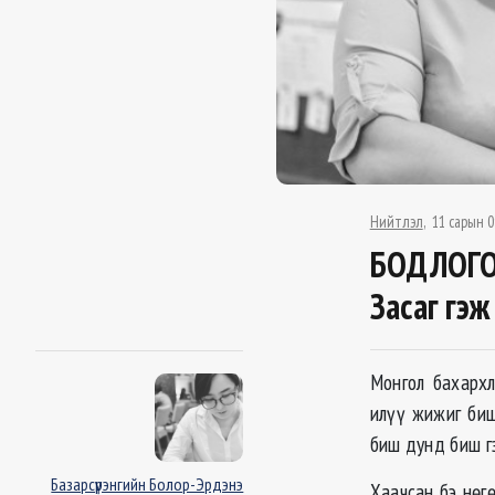
Нийтлэл
11 сарын 0
БОДЛОГО
Засаг гэж
Монгол бахарх
илүү жижиг би
биш дунд биш гэ
Базарсүрэнгийн Болор-Эрдэнэ
Хаачсан бэ нөг