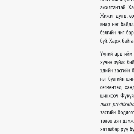
ажилтантай. Ха
Жижиг дунд, өр
ямар нэг байдл
бэлгийн чиг ба
буй. Харж байга
Үүний ард ийм 
хүчин зүйлс би
эдийн засгийн 
нэг бүлгийн ши
сегментэд хан
шинжээч Фүкүям
mass privitizati
засгийн бодлог
төлөө аян дэмж
хөтөлбөр рүү бу