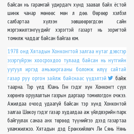
байсан нь гарамгай удирдагч хүнд заавал байх ёстой
шинж чанар мөнөөс мөн л дөө. Өөрөөр хэлбэл
салбартаа хүлээн зөвшөөрөгдсөн сайн
мэргэжилтэнгүүдийг хэрэгтэй газарт нь зоригтой
томилж чаддаг байсан байгаа юм.
1978 онд Хятадын Хонконгтой залгаа нутаг дэвсгэр
эзэргүйрэн хоосрохдоо тулаад байсан нь нутгийн
уугуул иргэд амьжиргааны боломж илүү сайтай
газар руу оргон зайлж байснаас үүдэлтэй
байж
таарна. Тэр үед Юань Гэн гэдэг хүн Хонконгт суух
хөрөнгө оруулалтын газрын даргаар томилогдон очжээ.
Ажилдаа очоод удаагүй байсан тэр хүнд Хонконтой
залгаа Шөкоу гэдэг газар худалдаа аж үйлдвэрийн парк
байгуулах санаа анх төрөөд түүнийгээ дээд газартаа
уламжилжээ. Хятадын дэд Ерөнхийлөгч Ли Сянь Нянь