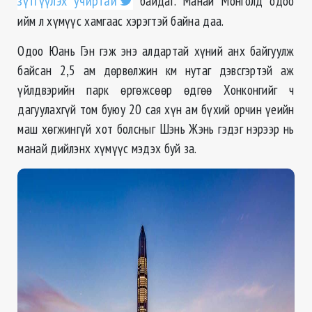
зүтгүүлэх учиртай
байдаг. Манай Монголд одоо
ийм л хүмүүс хамгаас хэрэгтэй байна даа.
Одоо Юань Гэн гэж энэ алдартай хүний анх байгуулж
байсан 2,5 ам дөрвөлжин км нутаг дэвсгэртэй аж
үйлдвэрийн парк өргөжсөөр өдгөө Хонконгийг ч
дагуулахгүй том буюу 20 сая хүн ам бүхий орчин үеийн
маш хөгжингүй хот болсныг Шэнь Жэнь гэдэг нэрээр нь
манай дийлэнх хүмүүс мэдэх буй за.