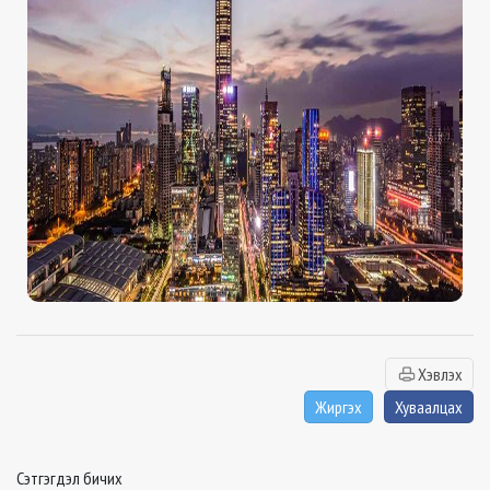
Хэвлэх
Жиргэх
Хуваалцах
Сэтгэгдэл бичих