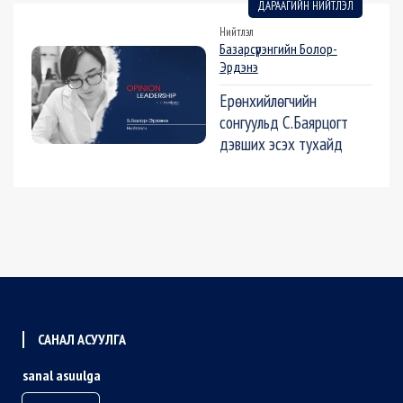
ДАРААГИЙН НИЙТЛЭЛ
Нийтлэл
Базарсүрэнгийн Болор-
Эрдэнэ
Ерөнхийлөгчийн
сонгуульд С.Баярцогт
дэвших эсэх тухайд
САНАЛ АСУУЛГА
sanal asuulga