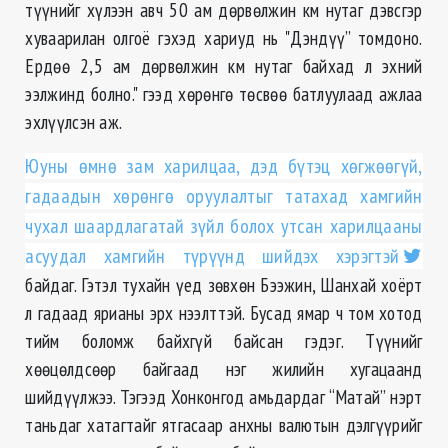
түүнийг хүлээн авч 50 ам дөрвөлжин км нутаг дэвсгэр
хуваарилан олгоё гэхэд хариуд нь "Дэндүү” томдоно.
Ердөө 2,5 ам дөрвөлжин км нутаг байхад л эхний
ээлжинд болно." гээд хөрөнгө төсвөө батлуулаад ажлаа
эхлүүлсэн аж.
Юуны өмнө зам харилцаа, дэд бүтэц хөгжөөгүй,
гадаадын хөрөнгө оруулалтыг татахад хамгийн
чухал шаардлагатай зүйл болох утсан харилцааны
асуудал хамгийн түрүүнд шийдэх хэрэгтэй
байдаг. Гэтэл тухайн үед зөвхөн Бээжин, Шанхай хоёрт
л гадаад ярианы эрх нээлттэй. Бусад ямар ч том хотод
тийм боломж байхгүй байсан гэдэг. Түүнийг
хөөцөлдсөөр байгаад нэг жилийн хугацаанд
шийдүүлжээ. Тэгээд Хонконгод амьдардаг “Матай” нэрт
таньдаг хатагтайг ятгасаар анхны валютын дэлгүүрийг