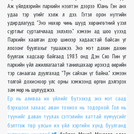
Аж үйлдвэрийн паркийн нээлтэн дээрээ Юань Гэн анх
удаа тэр үгийг хэлж л дээ. Гэтэл орон нутгийн
удирдлагууд "Энэ нөхөр чинь шууд хөрөнгөтний үзэл
суртлыг сурталчлаад эхлэлээ." хэмээн ад шоо үзээд
Паркийн хаалган дээр шинээр хадаастай байсан уг
лоозонг буулгахыг тушаажээ. Энэ мэт дахин дахин
буулгаж хадсаар байгаад 1983 онд Дэн Сяо Пин уг
паркийн үйл ажиллагаатай танилцахаар ирэхэд өөрийн
тэр санаагаа дуулгахад "Тун сайхан үг байна." хэмээн
толгой дохисноор улс орны хэмжээнд өргөн дэлгэрэх
зам мөр нь шулууджээ.
Ер нь аливаа их үйлийг бүтээхэд энэ мэт саад
бэрхшээл захаас аван тохиох нь тодорхой. Гол нь
түүнийг даван туулах сэтгэлийн хаттай хүмүүсийг
бэлтгэж төр улсын их үйл хэргийн хүнд буулганд