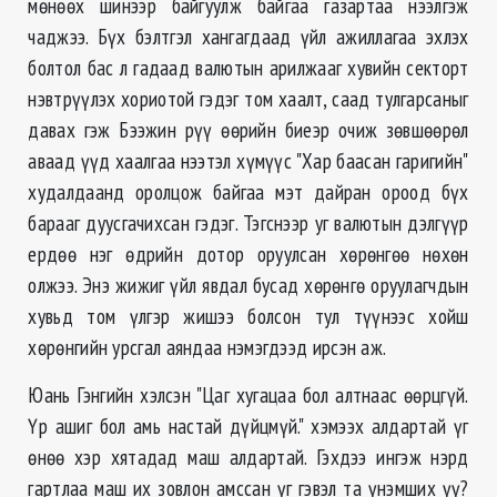
мөнөөх шинээр байгуулж байгаа газартаа нээлгэж
чаджээ. Бүх бэлтгэл хангагдаад үйл ажиллагаа эхлэх
болтол бас л гадаад валютын арилжааг хувийн секторт
нэвтрүүлэх хориотой гэдэг том хаалт, саад тулгарсаныг
давах гэж Бээжин рүү өөрийн биеэр очиж зөвшөөрөл
аваад үүд хаалгаа нээтэл хүмүүс "Хар баасан гаригийн"
худалдаанд оролцож байгаа мэт дайран ороод бүх
барааг дуусгачихсан гэдэг. Тэгснээр уг валютын дэлгүүр
ердөө нэг өдрийн дотор оруулсан хөрөнгөө нөхөн
олжээ. Энэ жижиг үйл явдал бусад хөрөнгө оруулагчдын
хувьд том үлгэр жишээ болсон тул түүнээс хойш
хөрөнгийн урсгал аяндаа нэмэгдээд ирсэн аж.
Юань Гэнгийн хэлсэн "Цаг хугацаа бол алтнаас өөрцгүй.
Үр ашиг бол амь настай дүйцмүй." хэмээх алдартай үг
өнөө хэр хятадад маш алдартай. Гэхдээ ингэж нэрд
гартлаа маш их зовлон амссан үг гэвэл та үнэмших үү?