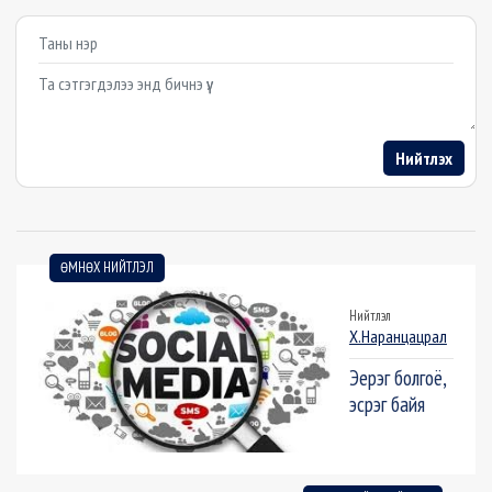
Example textarea
Нийтлэх
ӨМНӨХ НИЙТЛЭЛ
Нийтлэл
Х.Наранцацрал
Эерэг болгоё,
эсрэг байя