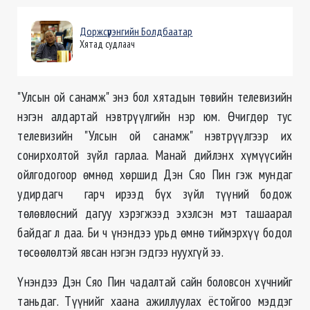
Доржсүрэнгийн Болдбаатар
Хятад судлаач
"Улсын ой санамж" энэ бол хятадын төвийн телевизийн
нэгэн алдартай нэвтрүүлгийн нэр юм. Өчигдөр тус
телевизийн "Улсын ой санамж" нэвтрүүлгээр их
сонирхолтой зүйл гарлаа. Манай дийлэнх хүмүүсийн
ойлгодогоор өмнөд хөршид Дэн Сяо Пин гэж мундаг
удирдагч гарч ирээд бүх зүйл түүний бодож
төлөвлөсний дагуу хэрэгжээд эхэлсэн мэт ташаарал
байдаг л даа. Би ч үнэндээ урьд өмнө тиймэрхүү бодол
төсөөлөлтэй явсан нэгэн гэдгээ нуухгүй ээ.
Үнэндээ Дэн Сяо Пин чадалтай сайн боловсон хүчнийг
таньдаг. Түүнийг хаана ажиллуулах ёстойгоо мэддэг