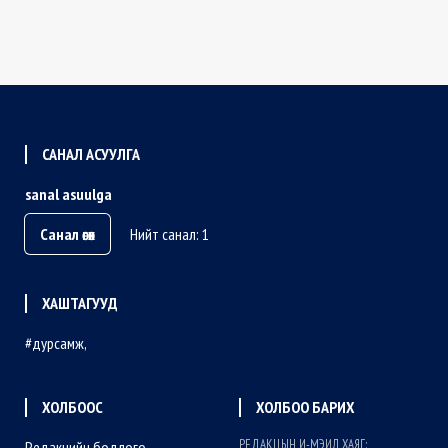
САНАЛ АСУУЛГА
sanal asuulga
Санал өгөх
Нийт санал: 1
ХАШТАГУУД
дурсамж
ХОЛБООС
ХОЛБОО БАРИХ
РЕДАКЦЫН И-МЭИЛ ХАЯГ:
Редакцийн бодлого