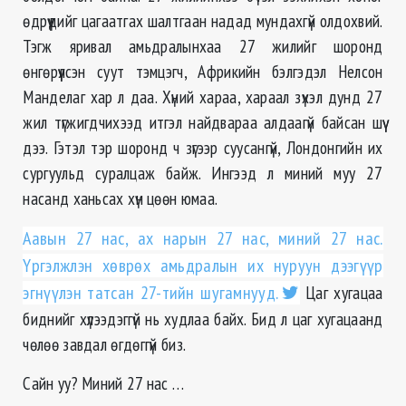
өдрүүдийг цагаатгах шалтгаан надад мундахгүй олдохвий.
Тэгж яривал амьдралынхаа 27 жилийг шоронд
өнгөрүүлсэн суут тэмцэгч, Африкийн бэлгэдэл Нелсон
Манделаг хар л даа. Хүний хараа, хараал зүхэл дунд 27
жил түгжигдчихээд итгэл найдвараа алдаагүй байсан шүү
дээ. Гэтэл тэр шоронд ч зүгээр суусангүй, Лондонгийн их
сургуульд суралцаж байж. Ингээд л миний муу 27
насанд ханьсах хүн цөөн юмаа.
Аавын 27 нас, ах нарын 27 нас, миний 27 нас.
Үргэлжлэн хөврөх амьдралын их нуруун дээгүүр
эгнүүлэн татсан 27-тийн шугамнууд.
Цаг хугацаа
биднийг хүлээдэггүй нь худлаа байх. Бид л цаг хугацаанд
чөлөө завдал өгдөггүй биз.
Сайн уу? Миний 27 нас …