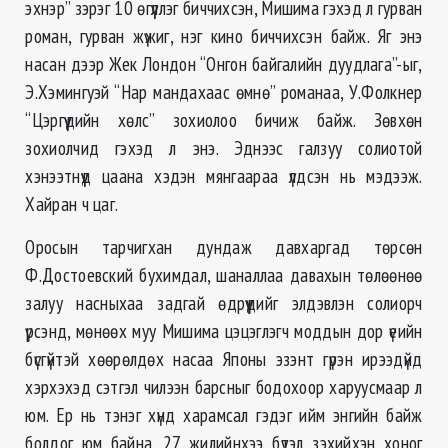
эхнэр” зэрэг 10 өгүүллэг биччихсэн, Мишима гэхэд л гурван
роман, гурван жүжиг, нэг кино биччихсэн байж. Яг энэ
насан дээр Жек Лондон “Онгон байгалийн дуудлага”-ыг,
Э.Хэмингуэй “Нар мандахаас өмнө” романаа, У.Фолкнер
“Цэргүүдийн хөлс” зохиолоо бичиж байж. Зөвхөн
зохиолчид гэхэд л энэ. Эднээс галзуу солиотой
хэнээтнүүд цаана хэдэн мянгаараа үлдсэн нь мэдээж.
Хайран ч цаг.
Оросын тарчигхан дундаж давхаргад төрсөн
Ф.Достоевский бухимдал, шаналлаа давахын төлөөнөө
залуу насныхаа задгай өдрүүдийг элдэвлэн солиорч
үрсэнд, мөнөөх муу Мишима цэцэглэгч моддын дор үеийн
бүсгүйтэй хөөрөлдөх насаа Японы эзэнт гүрэн ирээдүйд
хэрхэхэд сэтгэл чилээн барсныг бодохоор харуусмаар л
юм. Ер нь тэнэг хүнд харамсал гэдэг ийм энгийн байж
болдог юм байна. 27 жилийнхээ бүтэл зэхийхэн хоног