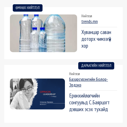
ӨМНӨХ НИЙТЛЭЛ
Нийтлэл
trends.mn
Хуванцар саван
доторх чимээгүй
хор
ДАРААГИЙН НИЙТЛЭЛ
Нийтлэл
Базарсүрэнгийн Болор-
Эрдэнэ
Ерөнхийлөгчийн
сонгуульд С.Баярцогт
дэвших эсэх тухайд