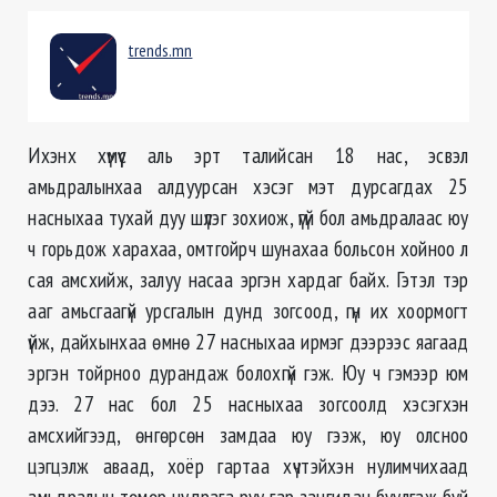
trends.mn
Ихэнх хүмүүс аль эрт талийсан 18 нас, эсвэл
амьдралынхаа алдуурсан хэсэг мэт дурсагдах 25
насныхаа тухай дуу шүлэг зохиож, үгүй бол амьдралаас юу
ч горьдож харахаа, омтгойрч шунахаа больсон хойноо л
сая амсхийж, залуу насаа эргэн хардаг байх. Гэтэл тэр
ааг амьсгаагүй урсгалын дунд зогсоод, гүн их хоормогт
үйж, дайхынхаа өмнө 27 насныхаа ирмэг дээрээс яагаад
эргэн тойрноо дурандаж болохгүй гэж. Юу ч гэмээр юм
дээ. 27 нас бол 25 насныхаа зогсоолд хэсэгхэн
амсхийгээд, өнгөрсөн замдаа юу гээж, юу олсноо
цэгцэлж аваад, хоёр гартаа хүчтэйхэн нулимчихаад
амьдралын төмөр нудрага руу гар зангидан буулгаж буй