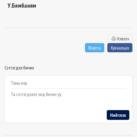
У.Бямбаням
Хэвлэх
Жиргэх
Хуваалцах
Сэтгэгдэл бичих
Example textarea
Нийтлэх