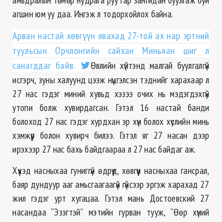
агшин юм уу даа. Ингэж л тодорхойлох байна.
Арван настай хөвгүүн явахад 27-той ах нар эртний
туульсын Орчлонгийн сайхан Миньяан шиг л
санагддаг байв.
Өвлийн хүйтэнд малгай буулгалгүй
исгэрч, зуны халуунд цээж нүцгэлсэн тэднийг харахаар л
27 нас гэдэг миний хувьд хэзээ очих нь мэдэгдэхгүй
утопи болж хувирдагсан. Гэтэл 16 настай банди
болоход 27 нас гэдэг хурдхан эр хүн болох хүслийн минь
хэмжүүр болон хувирч билээ. Гэтэл яг 27 насан дээр
ирэхээр 27 нас бахь байдгаараа л 27 нас байдаг аж.
Хүүхэд насныхаа гуниггүй өдрүүд, хөвгүүн насныхаа гансрал,
баяр дундуур ааг амьсгаагаагүй гүйсээр эргэж харахад 27
жил гэдэг урт хугацаа. Гэтэл мань Достоевский 27
насандаа “Эзэгтэй” мэтийн гурван тууж, “Өөр хүний