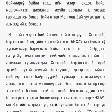
баймааргүй байна гээд ийм газарт очдог. Байр,
мэргэжилтэн, цахилгаан, ахуйн зардлыг нь улсаас
гаргадаг юм билээ. Тийм л төв Монголд байгуулах цаг нь
аль хэдийнэ болсон.
Нэг сайн мэдээ бий. Сонгинохайрхан дүүрэгт Хөгжлийн
бэрхшээлтэй хүүхдийн хөгжлийн төв БНХАУ-ын буцалтгүй
тусламжаар баригдаж байгаа гэж сонссон. С.Эрдэнэ
гишүүн Хүн амын хөгжил, нийгмийн хамгааллын сайдаар
ажиллах хугацаандаа Хөгжлийн бэрхшээлтэй хүний
эрхийн тухай хуулийг батлуулж, эдгээр иргэнийхээ
нийгэмд эзлэх байр суурийг хуулиар баталгаажуулах
ажлыг нэг алхам урагшлуулсан. Энэ ажлынхаа хүрээнд
хөгжлийн бэрхшээлтэй иргэдийг бусдын адил сурч
боловсрох, хөгжих боломжоор хангах зорилгоор БНХАУ-
ын Засгийн газрын буцалтгүй тусламж болох 75 тэрбум
төгрөгийн хөрөнгө оруулалт бүхий “Хөгжлийн