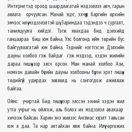
Интернетэд ороод шаардлагатай мэдээллээ авч, гарын
авлага орчуулсан. Манай эцэг, эхчүүд баргийн өрхийн
эмчээс илүү мэдээлэлтэй шүү. Заримдаа тэдэндээ ч сургалт,
танилцуулга хийдэг. Тэгж явахдаа бид дэлхийд
ганцаараа биш юм байна. Улс болгонд ийм төрийн бус
байгууллагатай юм байна. Тэднийг нэгтгэсэн Дэлхийн
дауны холбоо гэж байдаг гэж мэдээд, хэдэн жилийн
дараа гишүүнээр элсч орсон. Мөн манай холбоо Ази,
номхон далайн бүсийн дауны холбооны бүрэн эрхт гишүүн
төдийгүй удирдах зөвлөлд нь сонгогдож ажиллаж
байгаа.
Оймс учиртай. Бид гишүүнээр элссэн эхний хэдэн жил
утга учрыг нь ойлгож, аль болох их мэдээлэл авахаар
хичээж байсан. Харин энэ жилээс Англиас хүсэлт тавьсан
юм л даа. Та нар аятайхан явж байна. Илүү өргөжих