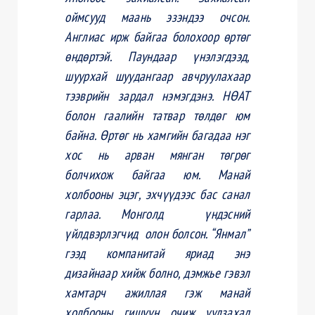
оймсууд маань эзэндээ очсон.
Англиас ирж байгаа болохоор өртөг
өндөртэй. Паундаар үнэлэгдээд,
шуурхай шуудангаар авчруулахаар
тээврийн зардал нэмэгдэнэ. НӨАТ
болон
гаалийн татвар төлдөг
юм
байна. Өртөг нь хамгийн багадаа нэг
хос нь арван мянган төгрөг
болчихож байгаа юм. Манай
холбооны эцэг, эхчүүдээс бас санал
гарлаа. Монголд үндэсний
үйлдвэрлэгчид олон болсон. “Янмал”
гээд компанитай яриад энэ
дизайнаар хийж болно, дэмжье гэвэл
хамтарч ажиллая гэж манай
холбооны гишүүн очиж уулзахад