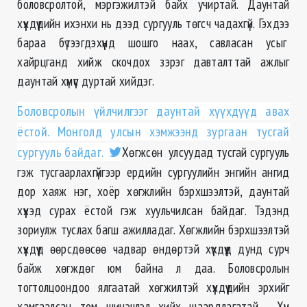
боловсролтой, мэргэжилтэй байх учиртай. Даунтай
хүүхдүүдийн ихэнхи нь дээд сургууль төгсч чадахгүй. Гэхдээ
бараа бүтээгдэхүүнд шошго наах, савласан усыг
хайрцганд хийж скочдох зэрэг давталттай ажлыг
даунтай хүмүүс дуртай хийдэг.
Боловсролын үйлчилгээг даунтай хүүхдүүд авах
ёстой. Монголд улсын хэмжээнд зургаан тусгай
сургууль байдаг.
Хөгжсөн улсуудад тусгай сургууль
гэж тусгаарлахгүйгээр ердийн сургуулийн энгийн ангид
дор хаяж нэг, хоёр хөгжлийн бэрхшээлтэй, даунтай
хүүхэд сурах ёстой гэж хуульчилсан байдаг. Тэдэнд
зориулж туслах багш ажилладаг. Хөгжлийн бэрхшээлтэй
хүүхдүүд өөрсдөөсөө чадвар өндөртэй хүүхдүүд дунд сурч
байж хөгждөг юм байна л даа. Боловсролын
тогтолцоондоо ялгаатай хөгжилтэй хүүхдүүдийн эрхийг
хамгаалсан том шинэчлэл хийх шаардлагатай. Хүн