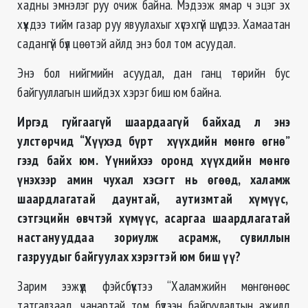
хадны эмнэлэг руу очиж байна. Мэдээж ямар ч эцэг эх
хүүхдээ тийм газар руу явуулахыг хүсэхгүй шүү дээ. Хамаатан
садангүй бүл цөөтэй айлд энэ бол том асуудал.
Энэ бол нийгмийн асуудал, дан ганц төрийн бус
байгууллагын шийдэх хэрэг биш юм байна.
Иргэд гуйгаагүй шаардаагүй байхад л энэ
улстөрчид “Хүүхэд бүрт хүүхдийн мөнгө өгнө”
гээд байх юм. Үүнийхээ оронд хүүхдийн мөнгө
үнэхээр амин чухал хэсэгт нь өгөөд, халамж
шаардлагатай даунтай, аутизмтай хүмүүс,
сэтгэцийн өвчтэй хүмүүс, асаргаа шаардлагатай
настанууддаа зориулж асрамж, сувиллын
газруудыг байгуулах хэрэгтэй юм биш үү?
Зарим ээжүүд фэйсбүүктээ “Халамжийн мөнгөнөөс
татгалзаад, чанартай том бүтээн байгуулалтын ажилд