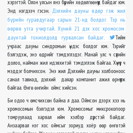
хэрэгтэй. Олон улсын янз бүрийн хөдөлгөөнүүд байдаг юм.
Энд нэгдээч гэсэн.
Дэлхийн дауны өдөр гэж жил
бүрийн гуравдугаар сарын 21-нд болдог. Тэр нь
өөрөө утга учиртай. Хүний 21 дэх хос хромосом
даунтай тохиолдолд гурвалсан байдаг.
Тийм
учраас дауны синдромын үндэс болдог юм. Тэрийг
бэлгэдэж, энэ өдрийг тэмдэглэдэг. Манай улс ч сүүлийн
долоо, найман жил идэвхитэй тэмдэглэж байгаа. Хүмүүс ч
мэддэг болчихсон. Энэ жил Дэлхийн дауны холбооноос
санал тавиад, дэлхий даяар компанит ажил өрнүүлж
байгаа. Өнгө өнгийн оймс хийсэн.
Би одоо ч өмсчихсөн байна л даа. Оймсон дээрх хээ нь
хромосомын бэлгэдэл юм. Хромосомыг миксрокопоор
томруулаад харвал ийм хэлбэр дүрстэй байдаг.
Анзаарвал нэг хос оймсыг зориуд хоёр өөр өнгөтэй