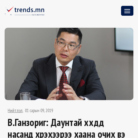
Нийтлэл
01 сарын 09, 2019
В.Ганзориг: Даунтай хүүхдүүд
насанд хүрэхээрээ хаана очих вэ