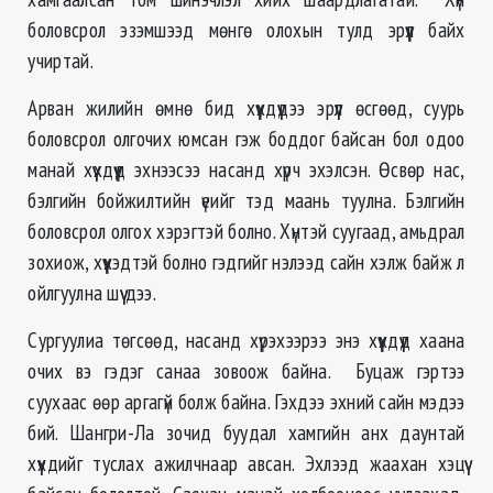
боловсрол эзэмшээд мөнгө олохын тулд эрүүл байх
учиртай.
Арван жилийн өмнө бид хүүхдүүдээ эрүүл өсгөөд, суурь
боловсрол олгочих юмсан гэж боддог байсан бол одоо
манай хүүхдүүд эхнээсээ насанд хүрч эхэлсэн. Өсвөр нас,
бэлгийн бойжилтийн үеийг тэд маань туулна. Бэлгийн
боловсрол олгох хэрэгтэй болно. Хүнтэй суугаад, амьдрал
зохиож, хүүхэдтэй болно гэдгийг нэлээд сайн хэлж байж л
ойлгуулна шүү дээ.
Сургуулиа төгсөөд, насанд хүрэхээрээ энэ хүүхдүүд хаана
очих вэ гэдэг санаа зовоож байна. Буцаж гэртээ
суухаас өөр аргагүй болж байна. Гэхдээ эхний сайн мэдээ
бий. Шангри-Ла зочид буудал хамгийн анх даунтай
хүүхдийг туслах ажилчнаар авсан. Эхлээд жаахан хэцүү