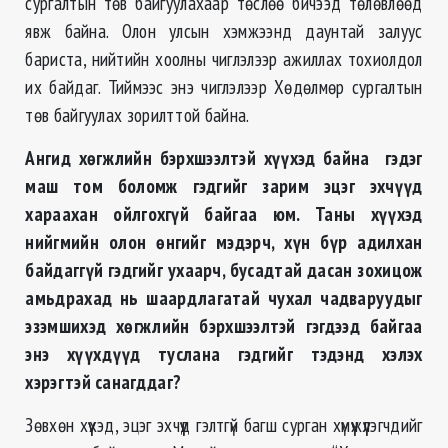
сургалтын төв байгуулахаар төслөө бичээд төлөвлөөд
явж байна. Олон улсын хэмжээнд даунтай залуус
бариста, нийтийн хоолны чиглэлээр ажиллах тохиолдол
их байдаг. Тиймээс энэ чиглэлээр Хөдөлмөр сургалтын
төв байгуулах зорилттой байна.
Ангид хөгжлийн бэрхшээлтэй хүүхэд байна гэдэг
маш том боломж гэдгийг зарим эцэг эхчүүд
хараахан ойлгохгүй байгаа юм. Таны хүүхэд
нийгмийн олон өнгийг мэдэрч, хүн бүр адилхан
байдаггүй гэдгийг ухаарч, бусадтай дасан зохицож
амьдрахад нь шаардлагатай чухал чадваруудыг
эзэмшихэд хөгжлийн бэрхшээлтэй гэгдээд байгаа
энэ хүүхдүүд туслана гэдгийг тэдэнд хэлэх
хэрэгтэй санагддаг?
Зөвхөн хүүхэд, эцэг эхчүүд гэлтгүй багш сурган хүмүүжүүлэгчдийг