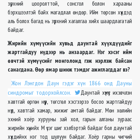
зүрхний цооролттой, сонсгол болон харааны
бэрхшээлтэй байх магадлал өндөр. Ийм төрсөн хүүхдэд
аль болох багад нь зүрхний хагалгаа хийх шаардлагатай
байдаг.
Жирийн хүмүүсийн хувьд даунтай хүүхдүүдийг
жартгайдуу нүдээр нь анзаардаг. Нэг хэсэг ийм
өвчтэй хүмүүсийг монголоид гэж нэрлэж байсан
санагдана. Өөр ямар шинж тэмдэг ажиглагддаг вэ?
Жон Лэнгдон Даун гэдэг хүн 1866 онд Дауны
синдромыг тодорхойлсон.
Даунтай хүмүүс ихэвчлэн
хавтгай өргөн нүүр, төгсгөл хэсгээрээ босоо жартгайдуу
нүд, хавтгай хамар, жижиг амтай байдаг. Мөн хөлийн
эхний хоёр хурууны зай хол, гарын алганы зураас
жирийн хүнийх М үсэг шиг хэлбэртэй байдаг бол даунтай
хүүхдийнх нэг тод шулуун байдаг. Хоёр гарны чигчий