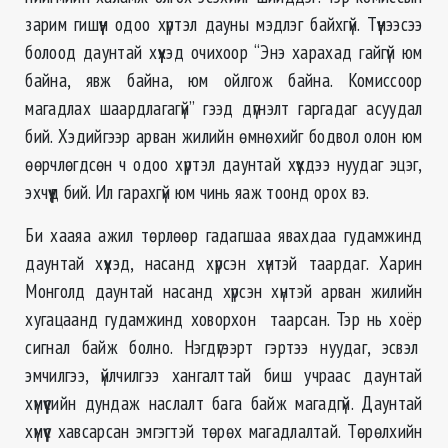
зарим гишүүн одоо хүртэл дауны мэдлэг байхгүй. Түүнээсээ
болоод даунтай хүүхэд очихоор “Энэ харахад гайгүй юм
байна, явж байна, юм ойлгож байна. Комиссоор
магадлах шаардлагагүй” гээд дүгнэлт гаргадаг асуудал
бий. Хэдийгээр арван жилийн өмнөхийг бодвол олон юм
өөрчлөгдсөн ч одоо хүртэл даунтай хүүхдээ нуудаг эцэг,
эхчүүд бий. Ил гарахгүй юм чинь яаж тоонд орох вэ.
Би хааяа ажил төрлөөр гадагшаа явахдаа гудамжинд
даунтай хүүхэд, насанд хүрсэн хүнтэй таардаг. Харин
Монголд даунтай насанд хүрсэн хүнтэй арван жилийн
хугацаанд гудамжинд ховорхон таарсан. Тэр нь хоёр
сигнал байж болно. Нэгдүгээрт гэртээ нуудаг, эсвэл
эмчилгээ, үйлчилгээ хангалттай биш учраас даунтай
хүмүүсийн дундаж наслалт бага байж магадгүй. Даунтай
хүмүүс хавсарсан эмгэгтэй төрөх магадлалтай. Төрөлхийн