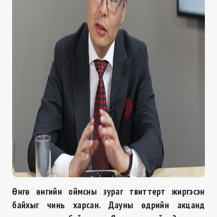
Өнгө өнгийн оймсны зураг твиттерт жиргэсэн
байхыг чинь харсан. Дауны өдрийн акцанд