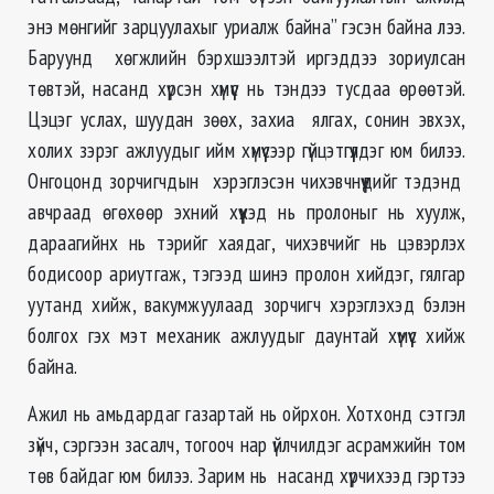
энэ мөнгийг зарцуулахыг уриалж байна” гэсэн байна лээ.
Баруунд хөгжлийн бэрхшээлтэй иргэддээ зориулсан
төвтэй, насанд хүрсэн хүмүүс нь тэндээ тусдаа өрөөтэй.
Цэцэг услах, шуудан зөөх, захиа ялгах, сонин эвхэх,
холих зэрэг ажлуудыг ийм хүмүүсээр гүйцэтгүүлдэг юм билээ.
Онгоцонд зорчигчдын хэрэглэсэн чихэвчнүүдийг тэдэнд
авчраад өгөхөөр эхний хүүхэд нь пролоныг нь хуулж,
дараагийнх нь тэрийг хаядаг, чихэвчийг нь цэвэрлэх
бодисоор ариутгаж, тэгээд шинэ пролон хийдэг, гялгар
уутанд хийж, вакумжуулаад зорчигч хэрэглэхэд бэлэн
болгох гэх мэт механик ажлуудыг даунтай хүмүүс хийж
байна.
Ажил нь амьдардаг газартай нь ойрхон. Хотхонд сэтгэл
зүйч, сэргээн засалч, тогооч нар үйлчилдэг асрамжийн том
төв байдаг юм билээ. Зарим нь насанд хүрчихээд гэртээ