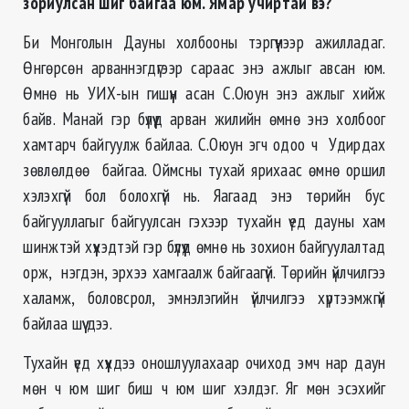
зориулсан шиг байгаа юм. Ямар учиртай вэ?
Би Монголын Дауны холбооны тэргүүнээр ажилладаг.
Өнгөрсөн арваннэгдүгээр сараас энэ ажлыг авсан юм.
Өмнө нь УИХ-ын гишүүн асан С.Оюун энэ ажлыг хийж
байв. Манай гэр бүлүүд арван жилийн өмнө энэ холбоог
хамтарч байгуулж байлаа. С.Оюун эгч одоо ч Удирдах
зөвлөлдөө байгаа. Оймсны тухай ярихаас өмнө оршил
хэлэхгүй бол болохгүй нь. Яагаад энэ төрийн бус
байгууллагыг байгуулсан гэхээр тухайн үед дауны хам
шинжтэй хүүхэдтэй гэр бүлүүд өмнө нь зохион байгуулалтад
орж, нэгдэн, эрхээ хамгаалж байгаагүй. Төрийн үйлчилгээ
халамж, боловсрол, эмнэлэгийн үйлчилгээ хүртээмжгүй
байлаа шүү дээ.
Тухайн үед хүүхдээ оношлуулахаар очиход эмч нар даун
мөн ч юм шиг биш ч юм шиг хэлдэг. Яг мөн эсэхийг