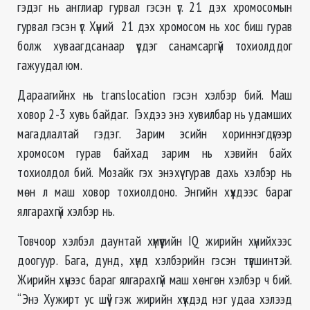
гэдэг нь англиар гурвал гэсэн үг. 21 дэх хромосомын
гурвал гэсэн үг. Хүний 21 дэх хромосом нь хос биш гурав
болж хуваагдсанаар үүсдэг санамсаргүй тохиолддог
гажуудал юм.
Дараагийнх нь translocation гэсэн хэлбэр бий. Маш
ховор 2-3 хувь байдаг. Гэхдээ энэ хувилбар нь удамших
магадлалтай гэдэг. Зарим эсийн хориннэгдүгээр
хромосом гурав байхад зарим нь хэвийн байх
тохиолдол бий. Мозайк гэх энэхүү гурав дахь хэлбэр нь
мөн л маш ховор тохиолдоно. Энгийн хүүхдээс бараг
ялгарахгүй хэлбэр нь.
Товчоор хэлбэл даунтай хүмүүсийн IQ жирийн хүнийхээс
доогуур. Бага, дунд, хүнд хэлбэрийн гэсэн түвшинтэй.
Жирийн хүнээс бараг ялгарахгүй маш хөнгөн хэлбэр ч бий.
“Энэ Хужирт ус шүү” гэж жирийн хүүхдэд нэг удаа хэлээд