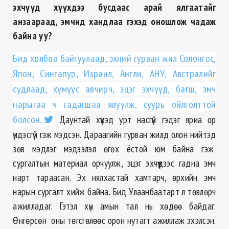
эхчүүд хүүхдээ бусдаас арай ялгаатайг
анзаараад, эмчид хандлаа гэхэд оношлож чадаж
байна уу?
Бид холбоо байгуулаад, эхний гурван жил Солонгос,
Япон, Сингапур, Израил, Англи, АНУ, Австралийг
судлаад, хүмүүс авчирч, эцэг эхчүүд, багш, эмч
нарыгаа ч гадагшаа явуулж, суурь ойлголттой
болсон.
Даунтай хүүхэд урт насгүй гэдэг яриа ор
үндэсгүй гэж мэдсэн. Дараагийн гурван жилд олон нийтэд
зөв мэдлэг мэдээлэл өгөх ёстой юм байна гэж
сургалтын материал орчуулж, эцэг эхчүүдээс гадна эмч
нарт тараасан. Эх нялхастай хамтарч, өрхийн эмч
нарын сургалт хийж байна. Бид Улаанбаатарт л төвлөрч
ажилладаг. Гэтэл хүн амын тал нь хөдөө байдаг.
Өнгөрсөн оны төгсгөлөөс орон нутагт ажиллаж эхэлсэн.