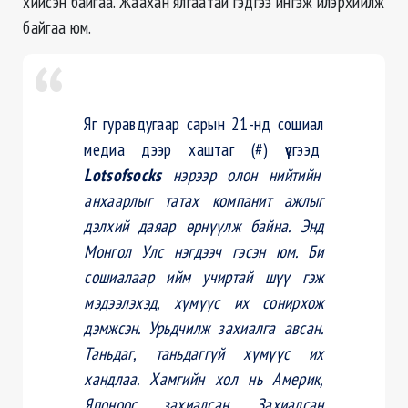
хийсэн байгаа. Жаахан ялгаатай гэдгээ ингэж илэрхийлж
байгаа юм.
Яг гуравдугаар сарын 21-нд сошиал
медиа дээр хаштаг (#) үүсгээд
Lotsofsocks
нэрээр олон нийтийн
анхаарлыг татах компанит ажлыг
дэлхий даяар өрнүүлж байна. Энд
Монгол Улс нэгдээч гэсэн юм. Би
сошиалаар ийм учиртай шүү гэж
мэдээлэхэд, хүмүүс их сонирхож
дэмжсэн. Урьдчилж захиалга авсан.
Таньдаг, таньдаггүй хүмүүс их
хандлаа. Хамгийн хол нь Америк,
Японоос захиалсан. Захиалсан