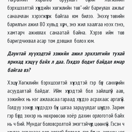
бэрхшээлтэй хүүхдийн хөгжлийн төв”-ийг бариулах ажлыг
санаачлан хэрэгжүүлж байгаа юм билээ. Энэхүү төвийн
барилгын ажил 80 хувьд хүрч, энэ жил хаалгаа нээх гэнэ,
хамтарч ажиллах санаатай байна. Хэрэв ийм төв
баригдчихвал асар том дэвшил болох юм.
Даунтай хүүхэдтэй ээжийн ажил эрхлэлтийн тухай
ярихад хэцүү байх л даа. Гэхдээ бодит байдал ямар
байгаа вэ?
Хэцүү. Хөгжлийн бэрхшээлтэй хүүхэдтэй гэр бүл санхүүгийн
асуудалтай байдаг. Ийм хүүхэдтэй бол зайлшгүй аав,
ээжийнх нь нэг ажлаасаа гараад хүүхдээ асрахаас аргагүй.
Голдуу ээжүүд хүүхдэдээ бүх цагаа зарцуулдаг шүү дээ. Зарим
гэр бүлд эхнэр нь нөхрөөсөө хоёр дахин орлоготой байх
нь ч бий. Мундаг боловсролтой эмэгтэйчүүд цөөнгүй. Гэсэн ч
хүүхдээ асрахаас өөр аргагүй болоод, гэр бүл нь зөвхөн нэг