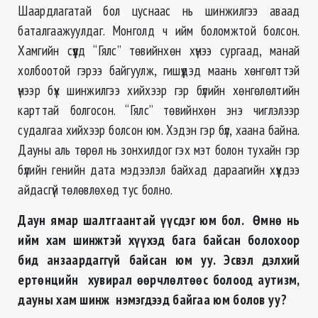
Шаардлагатай бол цуснаас нь шинжилгээ аваад
баталгаажуулдаг. Монголд ч ийм боломжтой болсон.
Хамгийн сүүлд “Гялс” төвийнхөн хүнээ сургаад, манай
холбоотой гэрээ байгуулж, гишүүдэд маань хөнгөлттэй
үнээр бүх шинжилгээ хийхээр гэр бүлийн хөнгөлөлтийн
карттай болгосон. “Гялс” төвийнхөн энэ чиглэлээр
судалгаа хийхээр болсон юм. Хэдэн гэр бүл, хаана байна.
Дауны аль төрөл нь зонхилдог гэх мэт болон тухайн гэр
бүлийн генийн дата мэдээлэл байхад дараагийн хүүхдээ
айдасгүй төлөвлөхөд тус болно.
Даун ямар шалтгаантай үүсдэг юм бол. Өмнө нь
ийм хам шинжтэй хүүхэд бага байсан болохоор
бид анзаардаггүй байсан юм уу. Эсвэл дэлхий
ертөнцийн хувирал өөрчлөлтөөс болоод аутизм,
дауны хам шинж нэмэгдээд байгаа юм болов уу?