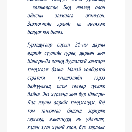
зөвшөөрсөн. Бид нэлээд олон
оймсны захиалга өгчихсөн.
Зохиогчийн эрхийг нь авчихаж
болдог юм билээ.
Гуравдугаар сарын 21-ны дауны
өдрийг сүүлийн гурав, дөрвөн жил
Шангри-Ла зочид буудалтай хамтарч
тэмдэглэж байна. Манай холбоотой
стратеги түншлэлийн гэрээ
байгуулаад, олон талаар тусалж
байна. Энэ хүрээнд жил бүр Шангри-
Лад дауны өдрийг тэмдэглэдэг. Гоё
том танхимаа бидэнд зориулж
гаргаад, ажилтнууд нь үйлчилж,
хэдэн зуун хүний хоол, бүх зардлыг