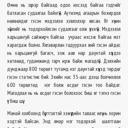
Өмнө нь зүгээр байгаад одоо ихсээд байгаа гэдгийг
батласан судалгаа байхгүй. Аутизмд агаарын бохирдол
нөлөөлдөг гэсэн мэдээлэл хэвлэлээр явсан. Яг хүчин
зүйлийг нь тодорхойлсон судалгааг олж үзээгүй. Мэдээлэл
харьцангуй сайжирч байгаа учраас ихсэж байгаа мэт
харагдаж болно. Ялгаварлан гадуурхах вий гэсэн айдас
нь харьцангуй багасч, ээж аав нар даунтай хүүхдээ
хөтлөөд, гудамжинд гарч ирж байж магадгүй. Дэлхийн
дунджаар 800 төрөлт тутамд нэг даунтай хүүхэд төрдөг
гэсэн статистик бий. Эхийн нас 35-аас дээш болчихвол
600 төрөлтөд нэг болж өсдөг гэсэн тоо байдаг.
Магадлал нь нь өсдөг гэсэн болохоос биш яг тэгнэ гэсэн
үг биш шүү.
Манай холбоонд бүртгэлтэй ээжүүдийн талаас илүү нь хорин
хэдтэй байсан. Энд ямар нэг тодорхой шалтгаан