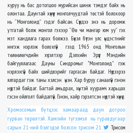
хуруу нь бас дотогшоо мурийсан шинж тэмдэг байх нь
олонтаа. Даунтай хүмүүс монголчуудтай төстэй болохоор
нь “Монголоид” гэдэг байсан. Сүүлдээ энэ нь доромж
утгатай болж монгол гэхээр “Өө чи мангар юм уу” гэх
мэт хандлага гарах болжээ. Бүхэл бүтэн улс үндэстнийг
ингэж нэрлэж болохгүй гээд 1965 онд Монголын
төлөөлөгчдийн хүсэлтээр Дэлхийн Эрүүл Мэндийн
байгууллагаас Дауны Синдромыг "Монголоид" гэж
нэрлэхгүй байх шийдвэрийг гаргасан байдаг. Нүдээрээ
ялгардаг гэж таны хэлсэн үнэн. Хар буруу санаагүй гэнэн
нүдтэй байдаг. Багтай амьдрах, хүнтэй хуурамч харьцах
гэсэн ойлголт байдаггүй. Гэнэн, хайр гэрэлтсэн нүдтэй хүмүүс.
Хромосомын бүтцээс хамаараад даун дотроо
гурван төрөлтэй. Хамгийн түгээмэл нь гуравдугаар
сарын 21-ний бэлгэдэл болсон трисом 21.
Трисом