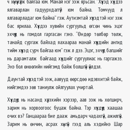
ч хүмүүжүүлж байгаа юм. Манай нэг ээж ярьсан. “Хүүхэд хүүхдээ
ялгаварлан гадуурхдаггүй юм байна. Томчууд л
ялгаварладаг юм байна” гэж. Аутизмтай хүүхэдтэй нэг ээж
бас ярилаа. Хүүхдээ хувийн сургуульд өгсөн чинь эцэг
эхчүүд нь гомдол гаргасан гэнэ. “Өндөр төлбөр төлж,
танайд сургаж байхад яахаараа манай хүүхдийн ангид
тийм хүүхэд сурч байгаа юм” гэж л дээ. Эцэг, эхчүүд багшийг
нь дарамталж байгаад хүүхдийг сургуулиас нь гаргажээ.
Энэ бол өнөөгийн нийгэмд байж болшгүй үйлдэл.
Даунтай хүүхэдтэй ээж, аавууд өөрсдөө идэвхитэй байж,
нийгэмдээ зөв таниулж ойлгуулах учиртай.
Хүүхдүүд нь насанд хүрэхийн хэрээр, аав ээж нь хөгширч,
зарим нь хорвоогоос буцаж байна. Тэр хүүхдүүд хаашаа
очих вэ? Ганцаараа бие дааж амьдарч чадахгүй, ажилгүй.
Зарим нь өнчин, асрах хүнгүй гээд аль хэдийнэ Шар