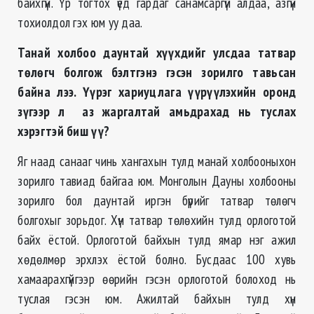
байхгүй. Үр тогтох үед гардаг санамсаргүй алдаа, азгүй
тохиолдол гэх юм уу даа.
Танай холбоо даунтай хүүхдийг улсдаа татвар
төлөгч болгож бэлтгэнэ гэсэн зорилго тавьсан
байна лээ. Үүрэг хариуцлага үүрүүлэхийн оронд
зүгээр л аз жаргалтай амьдрахад нь туслах
хэрэгтэй биш үү?
Яг наад санааг чинь хангахын тулд манай холбооныхон
зорилго тавиад байгаа юм. Монголын Дауны холбооны
зорилго бол даунтай иргэн бүрийг татвар төлөгч
болгохыг зорьдог. Хүн татвар төлөхийн тулд орлоготой
байх ёстой. Орлоготой байхын тулд ямар нэг ажил
хөдөлмөр эрхлэх ёстой болно. Бусдаас 100 хувь
хамаарахгүйгээр өөрийн гэсэн орлоготой болоход нь
туслая гэсэн юм. Ажилтай байхын тулд хүн