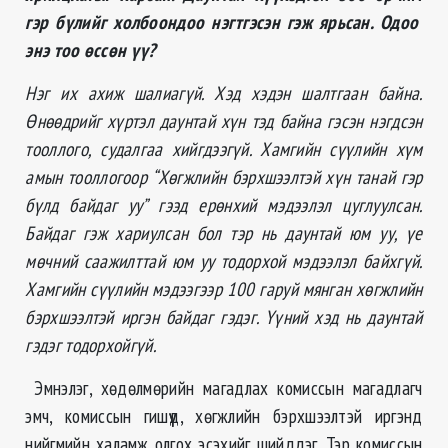
гэр бүлийг холбоондоо нэгтгэсэн гэж ярьсан. Одоо
энэ тоо өссөн үү?
Нэг их ахиж шалиагүй. Хэд хэдэн шалтгаан байна.
Өнөөдрийг хүртэл даунтай хүн тэд байна гэсэн нэгдсэн
тооллого, судалгаа хийгдээгүй. Хамгийн сүүлийн хүм
амын тооллогоор “Хөгжлийн бэрхшээлтэй хүн танай гэр
бүлд байдаг уу” гээд ерөнхий мэдээлэл цуглуулсан.
Байдаг гэж хариулсан бол тэр нь даунтай юм уу, үе
мөчний саажилттай юм уу тодорхой мэдээлэл байхгүй.
Хамгийн сүүлийн мэдээгээр 100 гаруй мянган хөгжлийн
бэрхшээлтэй иргэн байдаг гэдэг. Үүний хэд нь даунтай
гэдэг тодорхойгүй.
Эмнэлэг, хөдөлмөрийн магадлах комиссын магадлагч
эмч, комиссын гишүүд, хөгжлийн бэрхшээлтэй иргэнд
нийгмийн халамж олгох эсэхийг шийддэг. Тэр комиссын