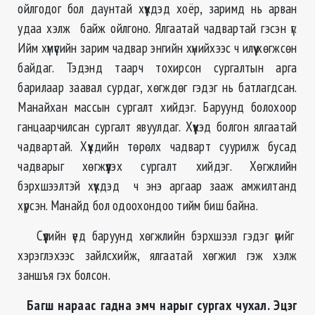
ойлгодог бол даунтай хүүхдэд хоёр, заримд нь арван
удаа хэлж байж ойлгоно. Ялгаатай чадвартай гэсэн үг.
Ийм хүмүүсийн зарим чадвар энгийн хүнийхээс ч илүү хөгжсөн
байдаг. Тэдэнд таарч тохирсон сургалтын арга
барилаар заавал сурдаг, хөгждөг гэдэг нь батлагдсан.
Манайхан массын сургалт хийдэг. Баруунд болохоор
ганцаарчилсан сургалт явуулдаг. Хүүхэд болгон ялгаатай
чадвартай. Хүүхдийн төрөлх чадварт суурилж бусад
чадварыг хөгжүүлэх сургалт хийдэг. Хөгжлийн
бэрхшээлтэй хүүхдэд ч энэ аргаар зааж амжилтанд
хүрсэн. Манайд бол одоохондоо тийм биш байна.
Сүүлийн үед баруунд хөгжлийн бэрхшээл гэдэг үгийг
хэрэглэхээс зайлсхийж, ялгаатай хөгжил гэж хэлж
заншъя гэх болсон.
Багш нараас гадна эмч нарыг сургах чухал. Эцэг