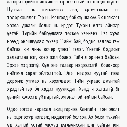
лабораторийн шинжилгээгээр л баттай тогтоодог шүү дээ.
Цуснаас нь шинжилгээ авч, хромосомыг нь
тодорхойлдог. Тэр нь Монголд байхгүй шахуу. Эх нялхаст
хааяа урвалж бодис нь ирдэг. Тухайн үедээ аймаар
үнэтэй. Төрийн байгууллага төсвөө хэмнэнэ. Нэг хүүхэд
ирээд оношлуулах гэхээр “Байж бай, бодис задлах гэж
байгаа юм чинь оочер үүсгэнэ” гэдэг. Үнэтэй бодисыг
задалтлаа нэг, хоёр жил болно. Тийм л орчинд байсан.
Эрхээ мэддэггүй. Хүмүүс энэ талаар мэдээлэлгүй болохоор
нийгэмд сөрөг ойлголттой. “Энэ мэдрэл муутай” гээд
доромж утгаар нь хэрэглэдэг. Тийм учраас даунтай
хүүхэдтэй гэр бүл хүүхдээ нуучихдаг. Хэнд ч хэлдэггүй. Яг
үнэнийг хэлэхэд уйтгартай, эмгэнэлтэй нийгэм байсан.
Одоо эргээд харахад ахиц гарчээ. Хамгийн том ололт
нь эцэг эхчүүд нэгдэж, мэдлэгтэй болсон. Аз болж тухайн
үед хэлтэй устай улсууд цуглачихсан шиг байгаа юм.