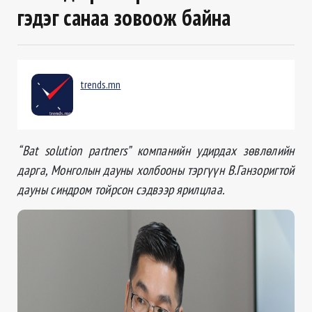
гэдэг санаа зовоож байна
trends.mn
“Bat solution partners” компанийн удирдах зөвлөлийн
дарга, Монголын дауны холбооны тэргүүн В.Ганзоригтой
дауны синдром тойрсон сэдвээр ярилцлаа.