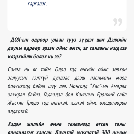
гаргадаг.
ДОХ-ын өдрөөр улаан тууз зүүдэг шиг Дэлхийн
дауны өдрөөр эрээн оймс өмсч, эв санааны нэгдлээ
илэрхийлж болох нь ээ?
Санаа нь яг тийм. Одоо тод өнгийн оймс зөвхөн
залуусын гэлтгүй дундаас дээш насныхны моод
болчихоод байна шүү дээ. Монголд “Хас”-ын Амараа
захирал байна. Гадаадад бол Канадын
Ерөнхий сайд
Жастин
Трюдо тод өнгөтэй, хээтэй оймс өмсдөгөөрөө
алдартай.
Хэдэн жилийн өмнө телевизэд өгсөн таны
ярилцлагыг харсан. Даунтай хүүхэдтэй 300 орчим