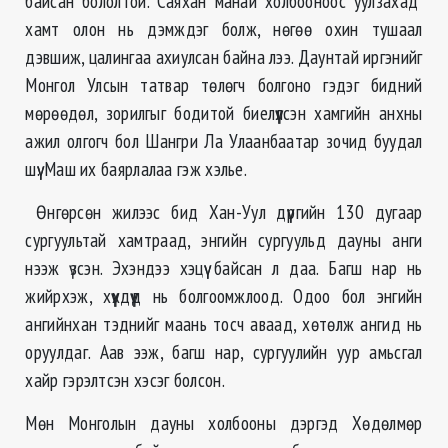
байсан бололтой. Саяхан манай холбооноос уулзахад
хамт олон нь дэмждэг болж, нөгөө охин тушаал
дэвшиж, цалингаа ахиулсан байна лээ. Даунтай иргэнийг
Монгол Улсын татвар төлөгч болгоно гэдэг бидний
мөрөөдөл, зорилгыг бодитой биелүүлсэн хамгийн анхны
ажил олгогч бол Шангри Ла Улаанбаатар зочид буудал
шүү. Маш их баярлалаа гэж хэлье.
Өнгөрсөн жилээс бид Хан-Уул дүүргийн 130 дугаар
сургуультай хамтраад, энгийн сургуульд дауны анги
нээж үзсэн. Эхэндээ хэцүү байсан л даа. Багш нар нь
жийрхэж, хүүхдүүд нь болгоомжлоод. Одоо бол энгийн
ангийнхан тэднийг маань тосч аваад, хөтөлж ангид нь
оруулдаг. Аав ээж, багш нар, сургуулийн уур амьсгал
хайр гэрэлтсэн хэсэг болсон.
Мөн Монголын дауны холбооны дэргэд Хөдөлмөр