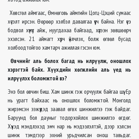
Хөвсгөл аймгаас, Өмнөговь аймгийн Цогц-Цэций сумаас
хүсэлт ирсэн. Өөрөөр хэлбэл давалгаа үүсч байна. Нэг үеэ
бодвол хүмүүс айж, нуугдахаа байгаад, хүлээн зөвшөөрч
эхэлсэн. 21 аймагт хүрч үйлчлэх, болж өгвөл бусад
холбоодтойгоо хамтарч ажиллая гэсэн юм.
Өвчнийг аль болох багад нь илрүүлж, оношлох
хэрэгтэй байх. Хүүхдийн хөгжлийн аль үед нь
илрүүлэх боломжтой вэ?
Энэ бол өвчин биш. Хам шинж гэж орчуулж байгаа шүү. Ер
нь урагт байхаас нь оношлох боломжтой. Монголд
жирэмсэн ээжүүдэд заавал өгөх шинжилгээ гэж байдаг.
Баруунд бол дауныг тодорхойлох шинжилгээ өгдөг.
Хүүхэд мэндлэхэд эмч нар нь мэдээлэлтэй, дээр хэлсэн
шинж тэмдгээр эхний урьдчилсан онош тавьдаг.