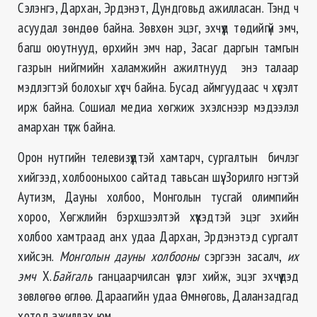
Сэлэнгэ, Дархан, Эрдэнэт, Дундговьд ажилласан. Тэнд ч
асуудал зөндөө байна. Зөвхөн эцэг, эхчүүд төдийгүй эмч,
багш оюутнууд, өрхийн эмч нар, Засаг даргын тамгын
газрын нийгмийн халамжийн ажилтнууд энэ талаар
мэдлэгтэй болохыг хүсч байна. Бусад аймгуудаас ч хүсэлт
ирж байна. Сошиал медиа хөгжиж эхэлснээр мэдээлэл
амархан түгж байна.
Орон нутгийн телевизүүдтэй хамтарч, сургалтын бичлэг
хийгээд, холбооныхоо сайтад тавьсан шүү. Зорилго нэгтэй
Аутизм, Дауны холбоо, Монголын тусгай олимпийн
хороо, Хөгжлийн бэрхшээлтэй хүүхэдтэй эцэг эхийн
холбоо хамтраад анх удаа Дархан, Эрдэнэтэд сургалт
хийсэн.
Монголын дауны холбооны
сэргээн засалч,
их
эмч
Х.
Байгаль
ганцаарчилсан үзлэг хийж, эцэг эхчүүдэд
зөвлөгөө өглөө. Дараагийн удаа Өмнөговь, Даланзадгад
хотод ажиллах юм.