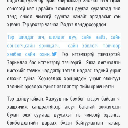
бодохоор улам бүр түүнийг хайрламаар. Яах бол гээд түүнийг
сонсоогүй мэт царайлж эхэлмэгц дуугаа хураагаад энд
тэнд очоод чимээгүй суунгаа намайг аргадахыг сэм
хүлээнэ. Тэр үнэхээр чалчаа. Гэхдээ дэндүү өхөөрдөм
Тэр шилдэг эгч, шилдэг дүү, сайн найз, сайн
сонсогч,сайн ярилцагч, сайн зөвлөгч товчоор
хэлбэл сайн охин.
Тэр итгэмээргүй тэвчээртэй.
Заримдаа бас итгэмээргүй тэвчээргүй. Ялаа дүнгэнэлдэн
нисэхийг тэвчиж чаддаггүй тэгээд надаас тэдний учрыг
олохыг гуйна. Хөөцөлдөж хөөцөлдөж учрыг олонгуут
тэднийг өрөвдөж гунигт автдаг тэр тийм өрөвч нэгэн.
Тэр дэндүү тайван. Хажууд нь бөмбөг тэсэрч байсан ч
хашхичиж сандралгүйгээр аюул багатай жижигхээн
булан олж суугаад дуусахыг нь чимээгүй хүлээнгээ
бөмбөгдөлтийн дараах бүтээн байгуулалтын талаар