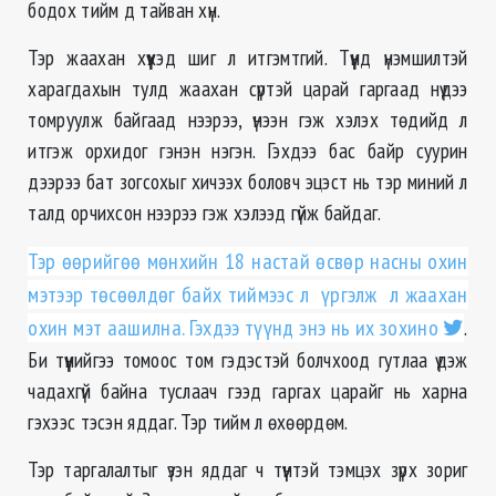
бодох тийм д тайван хүн.
Тэр жаахан хүүхэд шиг л итгэмтгий. Түүнд үнэмшилтэй
харагдахын тулд жаахан сүртэй царай гаргаад нүдээ
томруулж байгаад нээрээ, үнээн гэж хэлэх төдийд л
итгэж орхидог гэнэн нэгэн. Гэхдээ бас байр суурин
дээрээ бат зогсохыг хичээх боловч эцэст нь тэр миний л
талд орчихсон нээрээ гэж хэлээд гүйж байдаг.
Тэр өөрийгөө мөнхийн 18 настай өсвөр насны охин
мэтээр төсөөлдөг байх тиймээс л үргэлж л жаахан
охин мэт аашилна. Гэхдээ түүнд энэ нь их зохино
.
Би түүнийгээ томоос том гэдэстэй болчхоод гутлаа үдэж
чадахгүй байна туслаач гээд гаргах царайг нь харна
гэхээс тэсэн яддаг. Тэр тийм л өхөөрдөм.
Тэр таргалалтыг үзэн яддаг ч түүнтэй тэмцэх зүрх зориг