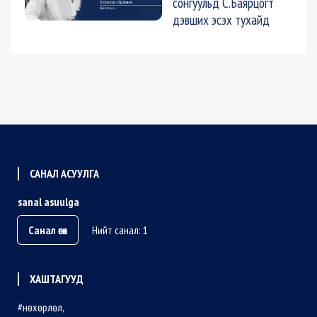
сонгуульд С.Баярцогт
дэвших эсэх тухайд
САНАЛ АСУУЛГА
sanal asuulga
Санал өгөх
Нийт санал: 1
ХАШТАГУУД
нөхөрлөл