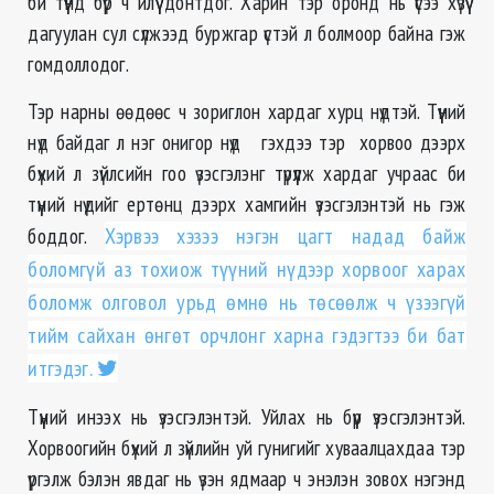
би түүнд бүр ч илүү донтдог. Харин тэр оронд нь үсээ хүзүү
дагуулан сул сүлжээд буржгар үстэй л болмоор байна гэж
гомдоллодог.
Тэр нарны өөдөөс ч зориглон хардаг хурц нүдтэй. Түүний
нүд байдаг л нэг онигор нүд гэхдээ тэр хорвоо дээрх
бүхий л зүйлсийн гоо үзэсгэлэнг түрүүлж хардаг учраас би
түүний нүдийг ертөнц дээрх хамгийн үзэсгэлэнтэй нь гэж
боддог.
Хэрвээ хэзээ нэгэн цагт надад байж
боломгүй аз тохиож түүний нүдээр хорвоог харах
боломж олговол урьд өмнө нь төсөөлж ч үзээгүй
тийм сайхан өнгөт орчлонг харна гэдэгтээ би бат
итгэдэг.
Түүний инээх нь үзэсгэлэнтэй. Уйлах нь бүүр үзэсгэлэнтэй.
Хорвоогийн бүхий л зүйлийн уй гунигийг хуваалцахдаа тэр
үргэлж бэлэн явдаг нь үзэн ядмаар ч энэлэн зовох нэгэнд