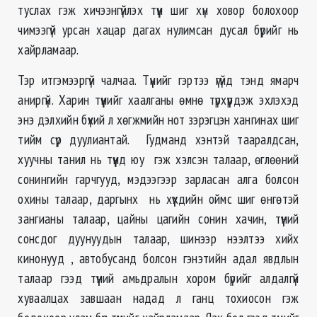
туслах гэж хичээнгүйлэх түүн шиг хүн ховор болохоор
чимээгүй урсан хацар дагах нулимсан дусал бүрийг нь
хайрламаар.
Тэр итгэмээргүй чалчаа. Түүнийг гэртээ үгүйд тэнд ямарч
аниргүй. Харин түүнийг хаалганы өмнө түрхүүрдэж эхлэхэд
энэ дэлхийн бүхий л хөгжмийн нот зэрэгцэн хангинах шиг
тийм сүр дуулиантай. Гудманд хэнтэй тааралдсан,
хуучны танил нь түүнд юу гэж хэлсэн талаар, өглөөний
сонингийн гарчгууд, мэдээгээр зарласан алга болсон
охины талаар, даргынх нь хүүхдийн оймс шиг өнгөтэй
зангианы талаар, цайны цагийн сонин хачин, түүний
сонсдог дуунуудын талаар, шинээр нээлтээ хийх
кинонууд , автобусанд болсон гэнэтийн адал явдлын
талаар гээд түүний амьдралын хором бүрийг алдалгүй
хуваалцах завшаан надад л ганц тохиосон гэж