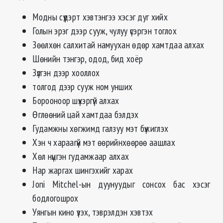
Модны сүүдэрт хэвтэнгээ хэсэг дуг хийх
Голын эрэг дээр сууж, чулуу үсэргэн тоглох
Зөөлхөн салхитай намуухан өдөр хамтдаа алхах
Шөнийн тэнгэр, одод, бид хоёр
Зүлгэн дээр хооллох
толгод дээр сууж ном унших
Борооноор шүхэргүй алхах
Өглөөний цай хамтдаа бэлдэх
Гудамжны хөгжимд галзуу мэт бүжиглэх
Хэн ч хараагүй мэт өөрийнхөөрөө аашлах
Хөл нүцгэн гудамжаар алхах
Нар жаргах шингэхийг харах
Joni Mitchel-ын дуунуудыг сонсох бас хэсэг
бодлогошрох
Уянгын кино үзэх, тэврэлдэн хэвтэх