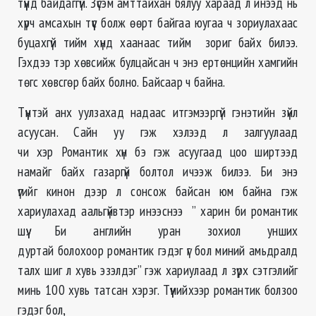
түүнд байдаггүй. Зүсэм амттайхан бялуу хараад л инээд нь
хүрч амсахын түүс болж өөрт байгаа юугаа ч зориулахаас
буцахгүй тийм хүнд хаанаас тийм зориг байх билээ.
Гэхдээ тэр хөвсийж булцайсан ч энэ ертөнцийн хамгийн
төгс хөвсгөр байх болно. Байсаар ч байна.
Түүнтэй анх уулзахад надаас итгэмээргүй гэнэтийн зүйл
асуусан. Сайн уу гэж хэлээд л залгуулаад
чи хэр Романтик хүн бэ гэж асуугаад цоо ширтээд
намайг байх газаргүй болтол ичээж билээ. Би энэ
үгийг кинон дээр л сонсож байсан юм байна гэж
хариулахад аальгүйвтэр инээснээ ” харин би романтик
шүү. Би английн уран зохиол унших
дуртай болохоор романтик гэдэг үг бол миний амьдралд
талх шиг л хувь эзэлдэг” гэж хариулаад л зүрх сэтгэлийг
минь 100 хувь татсан хэрэг. Түүнийхээр романтик болзоо
гэдэг бол,