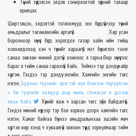
Түүний зүүдэлсэн элдэв сонирхолтой зүүдний талаар
ярилцах
Ширтэлцэх, элдэвтэй тоглоомууд энэ бүгдгүйгээр түүний
амьдралыг төсөөлөхийн аргагүй. Хар усан
борооноор хүмүүс бүгд хорогдох газар хайн ийм тийш
холхилдоход хэн ч түүнийг хараагүй мэт бүжиглэх тэнэг
санаа зөвхөн миний дэггүй охиноос л гарна.Өөр хүмүүсээс
бараг л тийм санаа гарахгүй байх. Тиймээ тэр дэндүү хайр
хүргэм. Гэхдээ тэр дэндүү энгийн. Хамгийн энгийн төгс
нэгэн.
Бурхан түүнийг эрэгтэй хүн болгож төрүүлсэн
ч би түүнийг хажууд анд минь гэчихсэн л дагаж
явах байх.
Хүнийг яаж ч харсан төгс зүйл байдаггүй.
Гэхдээ миний нүдээр тэр бол хорвоо дээрх хамгийн төгс
нэгэн. Хамаг байгаа бүхнээ амьдралынхаа эцсийн мөч
хүртэл өөр хэнд ч хуваалгүй зөвхөн түүнд зориулмаар тийм
л төгс нэгэн .