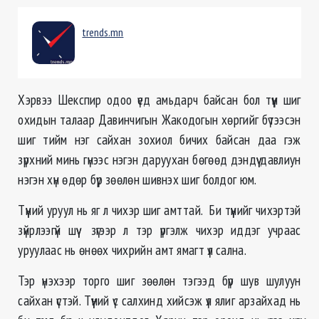
trends.mn
Хэрвээ Шекспир одоо үед амьдарч байсан бол түүн шиг
охидын талаар Давинчигын Жакодогын хөргийг бүтээсэн
шиг тийм нэг сайхан зохиол бичих байсан даа гэж
зүрхний минь гүнээс нэгэн даруухан бөгөөд дэндүү давлиун
нэгэн хүн өдөр бүр зөөлөн шивнэх шиг болдог юм.
Түүний уруул нь яг л чихэр шиг амттай. Би түүнийг чихэртэй
зүйрлээгүй шүү зүгээр л тэр үргэлж чихэр иддэг учраас
уруулаас нь өнөөх чихрийн амт ямагт үл сална.
Тэр үнэхээр торго шиг зөөлөн тэгээд бүр шув шулуун
сайхан үстэй. Түүний үс салхинд хийсэж үл ялиг арзайхад нь