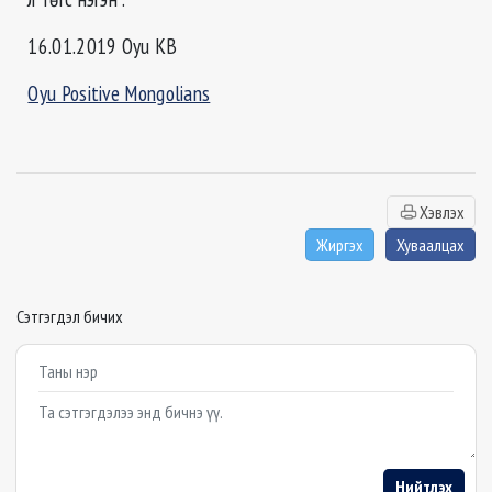
16.01.2019 Oyu KB
Oyu Positive Mongolians
Хэвлэх
Жиргэх
Хуваалцах
Сэтгэгдэл бичих
Example textarea
Нийтлэх