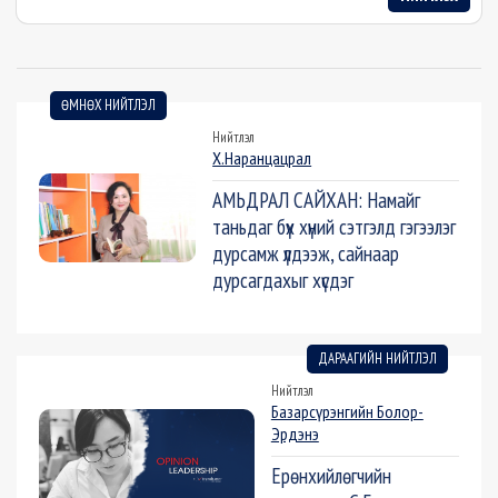
ӨМНӨХ НИЙТЛЭЛ
Нийтлэл
Х.Наранцацрал
АМЬДРАЛ САЙХАН: Намайг
таньдаг бүх хүний сэтгэлд гэгээлэг
дурсамж үлдээж, сайнаар
дурсагдахыг хүсдэг
ДАРААГИЙН НИЙТЛЭЛ
Нийтлэл
Базарсүрэнгийн Болор-
Эрдэнэ
Ерөнхийлөгчийн