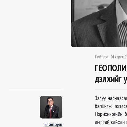
Нийтлэл
01 сарын 2
ГЕОПОЛИТ
дэлхийг 
Залуу наснааса
багшилж эхэлс
Норихикогийн б
амттай сайхан 
В.Ганзориг