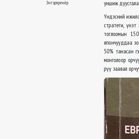
уншиж дуусгала
Энтэрпренёр
Үндэсний ижилсэ
стратеги, үнэт
тоглоомын 150
япончууддаа зо
50% танасан гэ
монголоор орчу
рүү заавал орчу