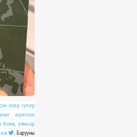
сэн хоёр супер
шныг ашиглан
ч болж, улмаар
 аж
. Барууны