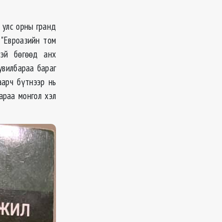
, улс орны гранд
 "Евроазийн том
тэй бөгөөд анх
увилбараа бараг
аарч бүтнээр нь
араа монгол хэл