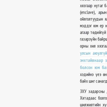
хязгаар нутаг б
(enclave), ары
ойлголтуудын я
мэддэг юм ер н
агаар төдийгүй
газарзүйн байрш
орны хил хязга
улсын аюулгү
энхтайвнаар 
болсон юм ба
хэдийнэ үеэ өн
байх шиг санагд
ЗХУ задарсны 
Хятадаас болг
шилжилтийн хү