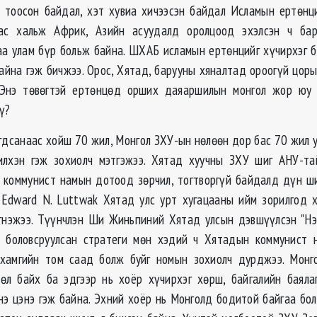
 тоосон байдал, хэт хувиа хичээсэн байдал Исламын ертөнц
ас хальж Африк, Азийн асуудалд оролцоод эхэлсэн ч ба
а улам бүр больж байна. ШХАБ исламын ертөнцийг хүчирхэг б
айна гэж бичжээ. Орос, Хятад, барууны хяналтад ороогүй цоры
 Энэ төвөгтэй ертөнцөд орших даяаршилын монгол жор юу 
ү?
гдсанаас хойш 70 жил, Монгол ЗХУ-ын нөлөөн дор бас 70 жил у
илхэн гэж зохиолч мэтгэжээ. Хятад хуучны ЗХУ шиг АНУ-тай
 коммунист намын дотоод зөрчил, тогтворгүй байдалд дүн ш
Edward N. Luttwak Хятад улс урт хугацааны ийм зорилгод 
гнэжээ. Түүнчлэн Ши Жиньпиний Хятад улсын дэвшүүлсэн "Нэг
р боловсруулсан стратеги мөн хэдий ч Хятадын коммунист н
 хамгийн том саад болж буйг номын зохиолч дурджээ. Монг
өл байх ба эдгээр нь хоёр хүчирхэг хөрш, байгалийн баяла
нэ цэнэ гэж байна. Эхний хоёр нь Монголд бодитой байгаа бол