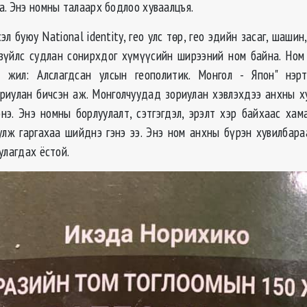
а. Энэ номны талаарх бодлоо хуваалцъя.
л буюу National identity, гео улс төр, гео эдийн засаг, шашин
 зүйлс судлан сонирхдог хүмүүсийн ширээний ном байна. Ном
 жил: Алслагдсан улсын геополитик. Монгол - Япон" нэр
риулан бичсэн аж. Монголчуудад зориулан хэвлэхдээ анхны х
нэ. Энэ номны борлуулалт, сэтгэгдэл, эрэлт хэр байхаас хам
улж гаргахаа шийднэ гэнэ ээ. Энэ ном анхны бүрэн хувилбара
улагдах ёстой.