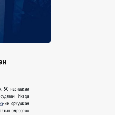
эн
ж, 50 наснаасаа
 судлаач Икэда
en
-ын орчуулсан
ралтын өдрөөрөө