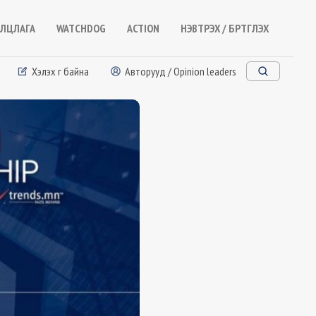
ЛЦЛАГА
WATCHDOG
ACTION
НЭВТРЭХ / БҮРТГҮҮЛЭХ
Хэлэх үг байна
Авторууд / Opinion leaders