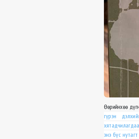
Өөрийнхөө дүгн
гүрэн дэлхи
хятадчилагдаа
энэ бүс нутаг