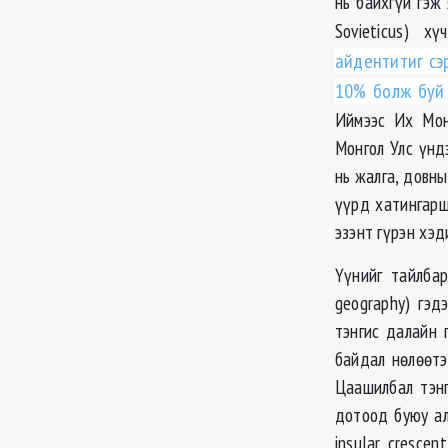
нь байхгүй гэж
Sovieticus) х
айдентитиг сэ
10% болж буй 
Иймээс Их Мон
Монгол Улс үнд
нь жалга, довн
үүрд хатингарш
эзэнт гүрэн хэд
Үүнийг тайлбар
geography) гэд
тэнгис далайн 
байдал нөлөөтэ
Цаашилбал тэнги
дотоод буюу алс
insular crescent