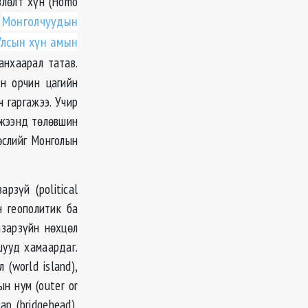
влөлт хүн (Homo
.
Монголчуудын
Улсын хүн амын
анхаарал татав.
н орчин цагийн
 гаргажээ. Учир
мжээнд төлөвшин
өслийг Монголын
рзүй (political
н геополитик ба
азарзүйн нөхцөл
шууд хамаардаг.
 (world island),
ын нум (outer or
зар (bridgehead),