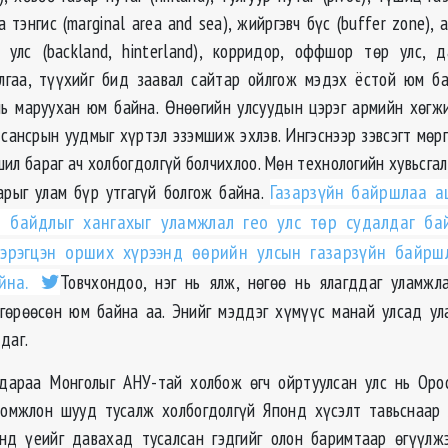
а тэнгис (marginal area and sea), жийргэвч бүс (buffer zone), 
н улс (backland, hinterland), корридор, оффшор төр улс, д
лгаа, түүхийг бид заавал сайтар ойлгож мэдэх ёстой юм б
ь маруухан юм байна. Өнөөгийн улсуудын цэрэг армийн хөгжил
 сансрын уудмыг хүртэл эзэмшиж эхлэв. Ингэснээр зэвсэгт мөр
ил бараг ач холбогдолгүй болчихлоо. Мөн технологийн хувьсгал
арыг улам бүр утгагүй болгож байна.
Газарзүйн байршлаа а
й байдлыг хангахыг уламжлал гео улс төр судалдаг ба
зэрэгцэн орших хүрээнд өөрийн улсын газарзүйн байрш
йна.
Товчхондоо, нэг нь ялж, нөгөө нь ялагддаг уламжл
гөрөөсөн юм байна аа. Энийг мэддэг хүмүүс манай улсад у
даг.
дараа Монголыг АНУ-тай холбож өгч ойртуулсан улс нь Орос
оомжлон шууд тусалж холбогдолгүй Японд хүсэлт тавьснаар 
нд үеийг давахад тусалсан гэдгийг олон баримтаар өгүүлжэ