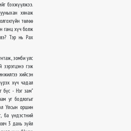
ийг бэхжүүлжээ.
рууныхан хянаж
олгохгүйн төлөө
н ганц хүч болж
вэ? Тэр нь Pax
нтаж, зомби улс
 зэрэгцэнэ гэж
инжилгээ хийсэн
хүрэх хүч чадал
 бүс - Нэг зам"
ам уг бодлогыг
ол Улсын оршин
г, ба үндэстний
овч 3 дахь зүйл