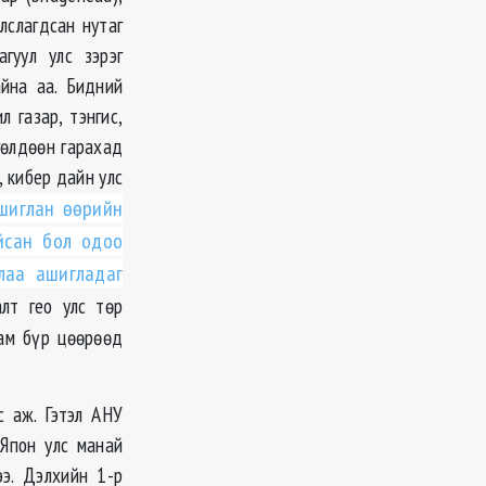
алслагдсан нутаг
агуул улс зэрэг
айна аа. Бидний
 газар, тэнгис,
гөлдөөн гарахад
, кибер дайн улс
шиглан өөрийн
йсан бол одоо
лаа ашигладаг
алт гео улс төр
лам бүр цөөрөөд
 аж. Гэтэл АНУ
Япон улс манай
э. Дэлхийн 1-р