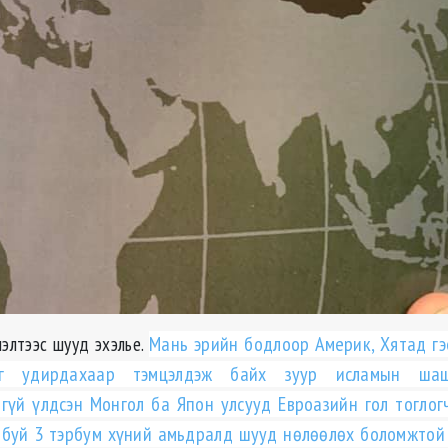
элтээс шууд эхэлье.
Мань эрийн бодлоор Америк, Хятад гэ
йг удирдахаар тэмцэлдэж байх зуур исламын ша
гүй үлдсэн Монгол ба Япон улсууд Евроазийн гол тоглог
т буй 3 тэрбум хүний амьдралд шууд нөлөөлөх боломжтой