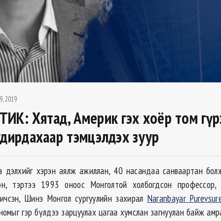
9, 2019
ИК: Хятад, Америк гэх хоёр том гүр
удирдахаар тэмцэлдэх зуур
а дэлхийг хэрэн аялж ажиллан, 40 насандаа санваартан бол
эн, тэртээ 1993 оноос Монголтой холбогдсон профессор,
ичсэн, Шинэ Монгол сургуулийн захирал
Naranbayar Purevsur
номыг гэр бүлдээ зарцуулах цагаа хумслан загнуулан байж ам