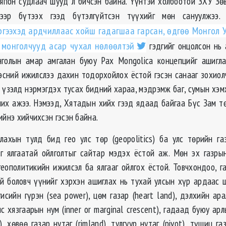
 япон судлаач шууд л бичсэн байна. Үүнтэй холбоотой ЗХУ Зө
үчээр бүтээх гээд бүтэлгүйтсэн түүхийг мөн сануулжээ
ргээхэд ардчиллаас хойш гадагшаа гарсан, өдгөө Монгол 
монголчууд асар чухал нөлөөлтэй
гэдгийг онцолсон нь 
голын амар амгалан буюу Pax Mongolica концепцийг ашигла
эсний ижилслээ дахин тодорхойлох ёстой гэсэн санааг зохиолч
ы үзэлд нэрмэгдэх тусах бидний хараа, мэдрэмж баг, сумын хэ
их ажээ. Нэмээд, Хятадын хийх гээд ядаад байгаа Бүс Зам т
ийнэ хийчихсэн гэсэн байна.
лахын тулд бид гео улс төр (geopolitics) ба улс төрийн газа
эг ялгаатай ойлголтыг сайтар мэдэх ёстой аж. Мөн эх газры
геополитикийн ижилсэл ба ялгааг ойлгох ёстой. Товчхондоо, г
й боловч үүнийг хэрхэн ашиглах нь тухай улсын хүр ардаас 
сийн гүрэн (sea power), цөм газар (heart land), дэлхийн арал
 хязгаарын нум (inner or marginal crescent), гадаад буюу арл
), хөвөө газар нутаг (rimland), тулгуур нутаг (pivot), түшиц га