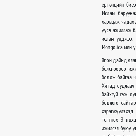
ертөнцийн биеэ
Ислам барууна
харьцаж чадаха
үүсч ажиллаж б
ислам үлджээ.
Mongolica мөн ү
Япон дайнд яла
болсноороо иж
бодож байгаа ч
Хятад судлаач 
байхгүй гэж дү
бодлого сайта
хэрэгжүүлэхэд
тогтнох 3 нөхц
ижилсэл буюу ү