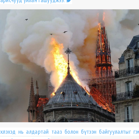
парисчууд уйлан гашууджээ.
эхлэхэд нь алдартай тааз болон бүтээн байгуулалтыг гэ