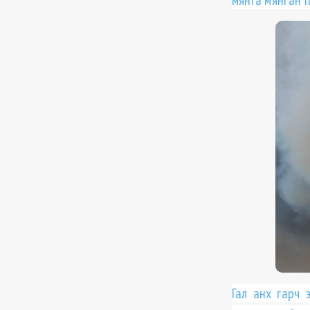
мянга мянган 
Гал анх гарч 