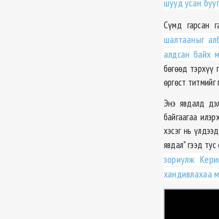
шууд усан буу
Сүмд гарсан г
шалтааныг ал
алдсан байх м
бөгөөд тэрхүү 
өргөст титмийг 
Энэ явдалд дэ
байгаагаа илэр
хэсэг нь үлдээ
явдал" гээд тус
зориулж Кери
хандивлахаа м