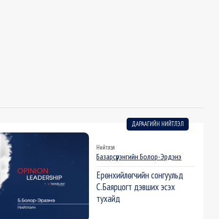
ДАРААГИЙН НИЙТЛЭЛ
Нийтлэл
Базарсүрэнгийн Болор-Эрдэнэ
Ерөнхийлөгчийн сонгуульд
С.Баярцогт дэвших эсэх
тухайд