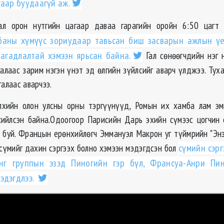
гаар буудаагүй аж.
ал орон нутгийн цагаар даваа гарагийн оройн 6:50 цагт
баны хүмүүс зориудаар тавьсан биш засварын ажлын үе
агадлалтай хэмээн ярьсан байна.
Гал сөнөөгчдийн нэг 
галаас зарим нэгэн үнэт эд өлгийн зүйлсийг аварч үлджээ.
Тух
галаас аварчээ.
лхийн олон улсны орны тэргүүнүүд, Ромын их хамба лам эм
хийлсэн байна.Одоогоор Парисийн Дарь эхийн сүмээс цогчин
д буй. Францын ерөнхийлөгч Эммануэл Макрон уг түймрийн "Эн
 сүмийг дахин сэргээх болно хэмээн мэдэгдсэн бол
сүмийн сэрг
нг группын эзэд Пиногийн гэр бүл, Франсуа-Анри Пи
эдэгдлээ.