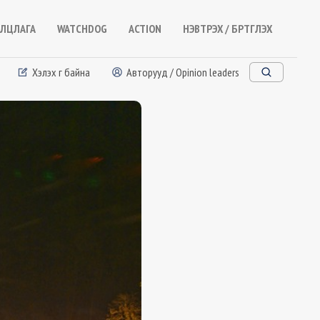
ЛЦЛАГА
WATCHDOG
ACTION
НЭВТРЭХ / БҮРТГҮҮЛЭХ
Хэлэх үг байна
Авторууд / Opinion leaders