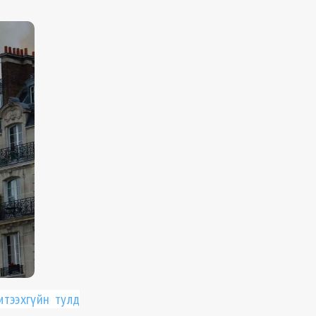
мтээхгүйн тулд