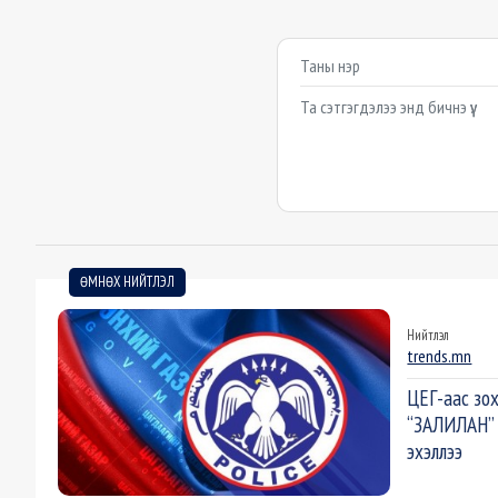
Сэтгэгдэл бичих
Example textarea
ӨМНӨХ НИЙТЛЭЛ
Нийтлэл
trends.mn
ЦЕГ-аас зох
“ЗАЛИЛАН” 
эхэллээ