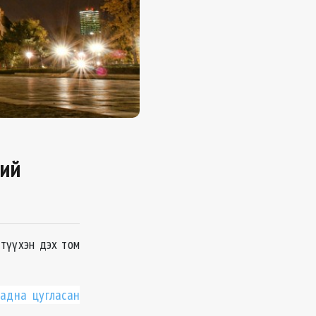
ний
түүхэн дэх том
гадна цугласан