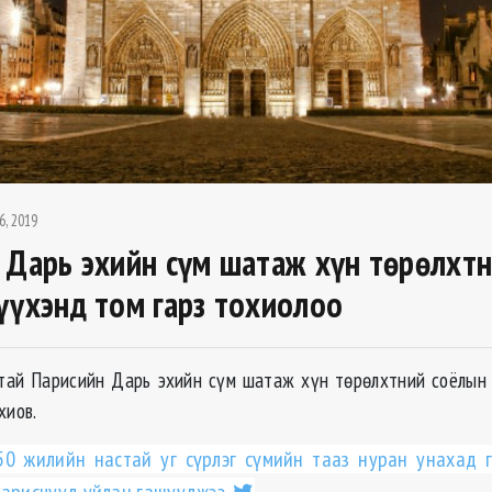
6, 2019
 Дарь эхийн сүм шатаж хүн төрөлхт
үүхэнд том гарз тохиолоо
тай Парисийн Дарь эхийн сүм шатаж хүн төрөлхтний соёлын 
хиов.
50 жилийн настай уг сүрлэг сүмийн тааз нуран унахад 