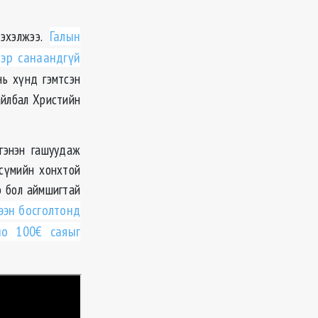
 эхэлжээ.
Галын
эр санаандгүй
нь хүнд гэмтсэн
айлбал Христийн
гэнэн гашуудаж
 сүмийн хонхтой
э бол аймшигтай
ээн босголтонд
но 100€ саяыг