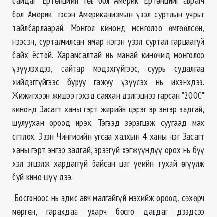
байдаг "Ертөнцийн төв бол Америк, Ертөнцийг аврагч
бол Америк" гэсэн Американизмын үзэл суртлын учрыг
тайлбарлаарай. Монгол кинонд монголоо өмгөөлсөн,
нээсэн, сурталчилсан ямар нэгэн үзэл суртал гарцаагүй
байх ёстой. Харамсалтай нь манай киночид монголоо
үзүүлэхдээ, сайтар мэдэхгүйгээс, суурь судалгаа
хийдэггүйгээс буруу гажуу үзүүлэх нь ихэнхдээ.
Жижигхээн жишээ гэхэд саяхан дэлгэцнээ гарсан "2000"
кинонд Засагт ханы гэрт жирийн цэрэг эр энгэр задгай,
шулуухан ороод ирэх. Тэгээд зэрэгцэж суугаад мах
огтлох. Эзэн Чингисийн угсаа халхын 4 ханы нэг Засагт
ханы гэрт энгэр задгай, эрээгүй хэгжүүндүү орох нь бүү
хэл эгцэлж хардаггүй байсан цаг үеийн тухай өгүүлж
буй кино шүү дээ.
Босгоноос нь адис авч малгайгүй мэхийж ороод, сөхөрч
мөргөн, гарахдаа ухарч босго давдаг дээдсээ