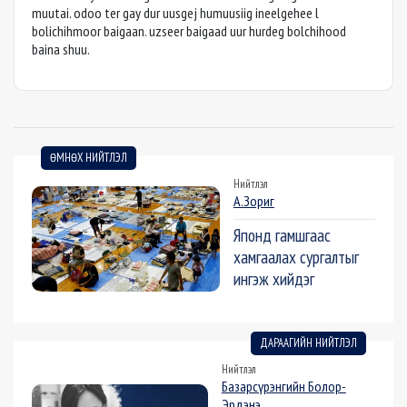
muutai. odoo ter gay dur uusgej humuusiig ineelgehee l
bolichihmoor baigaan. uzseer baigaad uur hurdeg bolchihood
baina shuu.
ӨМНӨХ НИЙТЛЭЛ
Нийтлэл
А.Зориг
Японд гамшгаас
хамгаалах сургалтыг
ингэж хийдэг
ДАРААГИЙН НИЙТЛЭЛ
Нийтлэл
Базарсүрэнгийн Болор-
Эрдэнэ