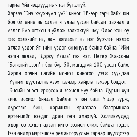
гарна. Үйл явдлууд нь ч нэг бүтэлгүй.
Хэрвээ "Энэ хүүхнүүд үү?" киног ТВ-ээр гарч байх юм
бол би өмнө нь хэдэн ч удаа үзсэн байсан дахиад л
үздэг. Бүр огтхон ч уйдаж залхахгүй шүү. Одоо хэн юу
гэж хэлэхийг нь, яаж аяглахыг нь нэг бүрчлэн мэдэх
атлаа үздэг. Яг тийн үздэг кинонууд байна байна. "Ийм
нэгэн явдал", "Дэрсү Үзала" гэх мэт. Петер Жаксоны
"Бөгжний эзэн"-г бол бүр 50, магадгүй 100 үзсэн байх.
Харин орчин цагийн монгол киногоо үзэж суухдаа
"Үүнийг дуустал нь үзэх тэвчээр хайрла" гэмээр болдог.
Эцсийн эцэст ерөөсөө л зохиол муу байна. Дурын хүн
кино зохиол бичээд байдаг ч юм биш. Үгээр зурж,
дүрсэлж биш, харилцан яриагаар баатрынхаа
ертөнцийг нээдэг драм гэгч амаргүй. Холливүүдэд
өдөртөө хэдэн арван кино зохиол очиж байдаг гэдэг.
Гэвч өндөр мэргэшсэн редакторуудын гараар шүүгдсээр