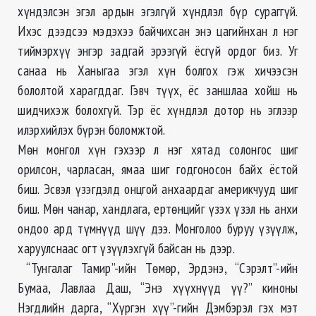
хүндэлсэн эгэл ардын эгэлгүй хүндлэл бүр сураггүй.
Ихэс дээдсээ мэдэхээ байчихсан энэ цагийнхан л нэг
тиймэрхүү энгэр задгай эрээгүй ёсгүй ордог биз. Уг
санаа нь Ханыгаа эгэл хүн болгох гэж хичээсэн
бололтой харагддаг. Гэвч түүх, ёс заншлаа хойш нь
шидчихэж болохгүй. Тэр ёс хүндлэл дотор нь эглээр
илэрхийлэх бүрэн боломжтой.
Мөн монгол хүн гэхээр л нэг хятад солонгос шиг
орилсон, чарласан, ямаа шиг годгоносон байх ёстой
биш. Эсвэл үзэгдэлд онцгой анхаардаг америкчууд шиг
биш. Мөн чанар, хандлага, ертөнцийг үзэх үзэл нь анхи
ондоо ард түмнүүд шүү дээ. Монголоо буруу үзүүлж,
харуулснаас огт үзүүлэхгүй байсан нь дээр.
“Тунгалаг Тамир”-ийн Төмөр, Эрдэнэ, “Сэрэлт”-ийн
Бумаа, Лавлаа Даш, “Энэ хүүхнүүд үү?” киноны
Нэгдлийн дарга, “Хүргэн хүү”-гийн Дэмбэрэл гэх мэт