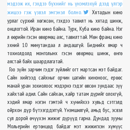
мэдээж их, гэхдээ бүхнийг нь үнэмлэхүй дээд үлгэр
жишээ гэж үзвэл эмгэнэл болно.
Хятадын кино
урлаг сүрхий хөгжсөн, гэхдээ тавилт нь хятад шинж,
онцлогтой. Иран кино байна. Турк, Куба кино байна. Нэг
л өөрийн гэсэн өвөрмөц аяс, тавилттай. Мөн франц кино
эхний 10 минутандаа л андашгүй. Биднийх ямар ч
тохиолдолд монголынх гэсэн өвөрмөц шинж, өнгө
аястай байх шаардлагатай.
Гоо зүйн зарчим гэдэг зүйлийг огт мартсан мэт байдаг.
Сайн хийгээд сайхныг орчин цагийн киноноос, ерөөс
манай уран зохиолоос мэдэрнэ гэдэг өвсөн зундаас зүү
хайхтай адил. Сайн сайхан, хайр татам дүрийг олохгүй,
хэдий ямар нэгэн гэмтэй ч хүнийхээ хувьд сэтгэлд
ойрхон дүр бүтээгддэггүй. Үнэмшилгүй, амьд бус, эсвэл
сул дорой өчүүхэн жижиг дүрүүд гарна. Дундад зууны
Мольерийн ертөнцөд байдаг мэт жижигхэн хүмүүс