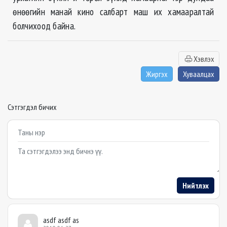
өнөөгийн манай кино салбарт маш их хамааралтай
болчихоод байна.
Хэвлэх
Жиргэх
Хуваалцах
Сэтгэгдэл бичих
Example textarea
Нийтлэх
asdf asdf as