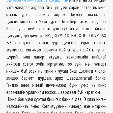
Эдгээрийн зүй зохист хослол.
утга чанараа алдана. Энэ цаг үед харамсалтай нь кино
маань урлаг шинжээ алдаж, бизнес шинж нь
давамгайлчихсан. Үзэл суртал бол бүр таг мартагдсан.
Яавал үзэгчдийн сэтгэл зүйг тухайн агшинд байлдан
дагуулж, догдлуулж, НҮД ХУУРАХ ВЭ, ХОШГОРУУЛАХ
ВЭ л гэдэгт л хамаг дүр, дүрслэл, зураг, тавилт,
жүжиглэл, хөгжмөө зориулж байна. Уран сайхны үнэн,
дүрийн мөн чанар, агуулга, зохиомжийн нийцтэй
хийгээд сэтгэл зүйн гаргалгаа, гоо зүйн мөн чанарт
нийцэж буй эсэх нь тийм ч чухал биш. Дахиад л олон
жишээ баримт дурдаж ярих шаардлагатай болно.
Гэхдээ өнөө миний шүүмжлээд буйн учир нь кино
ертөнцийн урлагийг л нэхэж, шаардаад буй хэрэг юм.
Кино бол үзэл суртал биш гэх байх л даа. Гэхдээ ингэж
хэлэхийнхээ өмнө Холливүүдийн кинонд нэн илэрхий