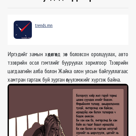
trends.mn
Иргэдийг замын хөдөлгөөнд зөв боловсон оролцуулах, авто
тээврийн осол гэмтлийг бууруулах зорилгоор Тээврийн
цагдаагийн алба болон Жайка олон улсын байгууллагаас
хамтран гаргаж буй зурган өгүүлэмжийг хүргэж байна.