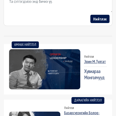
Нийтлэх
ӨМНӨХ НИЙТЛЭЛ
Нийтлэл
Эрин М.Тулгат
Хувиараа
Монголчууд
ДАРААГИЙН НИЙТЛЭЛ
Нийтлэл
Базарсүрэнгийн Болор-