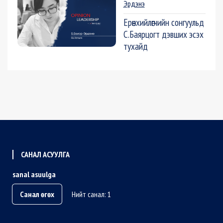
Эрдэнэ
Ерөнхийлөгчийн сонгуульд
С.Баярцогт дэвших эсэх
тухайд
САНАЛ АСУУЛГА
sanal asuulga
Санал өгөх
Нийт санал: 1