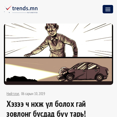
Нийтлэл
06 сарын 10, 2019
Хэзээ ч нөхөж үл болох гай
зовлонг бусдад бүү тарь!