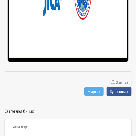
Хэвлэх
Жиргэх
Хуваалцах
Сэтгэгдэл бичих
Example textarea