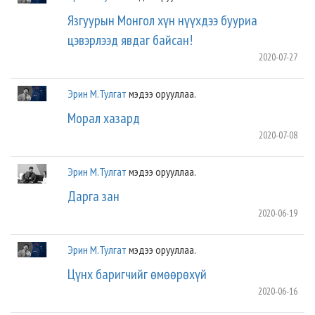
Язгуурын Монгол хүн нүүхдээ бууриа
цэвэрлээд явдаг байсан!
2020-07-27
Эрин М.Тулгат
мэдээ орууллаа.
Морал хазард
2020-07-08
Эрин М.Тулгат
мэдээ орууллаа.
Дарга зан
2020-06-19
Эрин М.Тулгат
мэдээ орууллаа.
Цүнх баригчийг өмөөрөхүй
2020-06-16