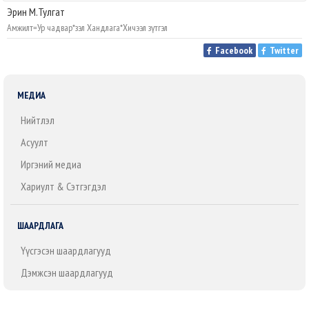
Эрин М.Тулгат
Амжилт=Ур чадвар*Үзэл Хандлага*Хичээл зүтгэл
Facebook
Twitter
МЕДИА
Нийтлэл
Асуулт
Иргэний медиа
Хариулт & Сэтгэгдэл
ШААРДЛАГА
Үүсгэсэн шаардлагууд
Дэмжсэн шаардлагууд