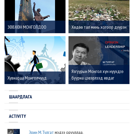
ЗӨВХӨН МОНГОЛДОО
Хөдөө тал минь хогоор дүүрэн
Язгуурын Монгол хүн нүүхдээ
Хувиараа Монголчууд
бууриа цэвэрлээд явдаг
байсан!
ШААРДЛАГА
ACTIVITY
Эрин М.Тулгат
мэдээ орууллаа.