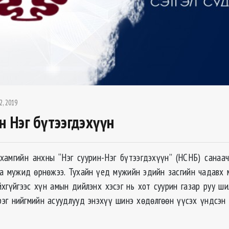
2, 2019
н Нэг бүтээгдэхүүн
амгийн анхны “Нэг суурин-Нэг бүтээгдэхүүн” (НСНБ) санаач
а мужид өрнөжээ. Тухайн үед мужийн эдийн засгийн чадавх 
хгүйгээс хүн амын дийлэнх хэсэг нь хот суурин газар руу ш
эг нийгмийн асуудлууд энэхүү шинэ хөдөлгөөн үүсэх үндсэн 