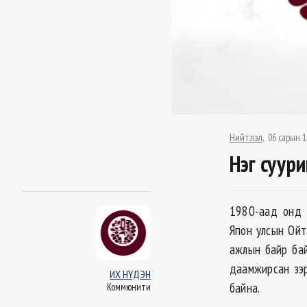
Нийтлэл
06 сарын 1
Нэг суури
1980-аад онд х
Япон улсын Ойт
ажлын байр бай
даамжирсан зэр
ИХ НҮДЭН
байна.
Коммюнити