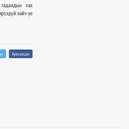
д гадаадын зах
 ирээдүй хойч үе
эх
Хуваалцах