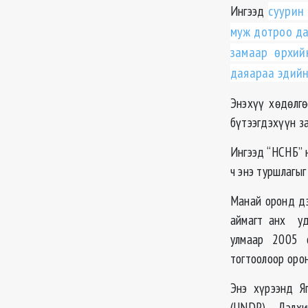
Ингээд
суурин
муж дотроо дах
замаар өрхий
даяараа эдийн
Энэхүү хөдөлг
бүтээгдэхүүн за
Ингээд “НСНБ” 
ч энэ туршлагыг
Манай оронд дэ
аймагт анх уд
улмаар 2005 о
тогтоолоор оро
Энэ хүрээнд Я
(UNDP), Дэлх