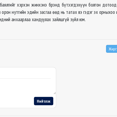
 баялгийг хэрхэн жинхэнэ брэнд бүтээгдэхүүн болгон дотоо
 орон нутгийн эдийн засгаа өөд нь татах вэ гэдэг эх орныхоо
бидний анхаарлаа хандуулах зайлшгүй зүйл юм.
Жирг
Нийтлэх