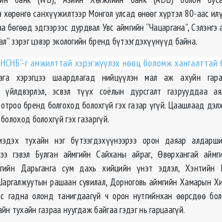
н хөрөнгө санхүүжилтээр Монгол улсад өнөөг хүртэл 80-аас ил
аа бөгөөд эдгээрээс дурдвал Увс аймгийн “Чацаргана”, Сэлэнгэ
ал” зэрэг цэвэр экологийн бренд бүтээгдэхүүнүүд байна.
“НСНБ”-г амжилттай хэрэгжүүлэх нөөц боломж хангалттай 
лага хэрэгцээ шаардлагад нийцүүлэн мал аж ахуйн гара
й үйлдвэрлэл, эсвэл түүх соёлын дурсгалт газрууддаа ая
дотроо бренд болгоход болохгүй гэх газар үгүй. Цаашлаад дэл
болоход болохгүй гэх газаргүй.
эдэх тухайн нэг бүтээгдэхүүнээрээ орон даяар алдарш
ээ гэвэл Булган аймгийн Сайханы айраг, Өвөрхангай аймги
гийн Дарьганга сум дахь хийцийн үнэт эдлэл, Хэнтийн 
аргалжуутын рашаан сувилал, Дорноговь аймгийн Хамарын Х
эс гадна олонд танигдаагүй ч орон нутгийнхан өөрсдөө бо
н тухайн газраа нуугдаж байгаа гэдэг нь гарцаагүй.