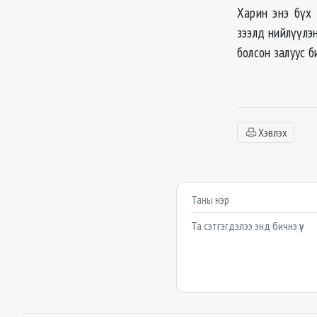
Харин энэ бүх
зээлд нийлүүлэн
болсон залуус 
Хэвлэх
Сэтгэгдэл бичих
Example textarea