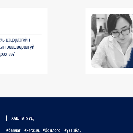
ль цэцэрлэгийн
сан зөвшөөрөлгүй
црэх вэ?
ХАШТАГУУД
баялаг
хөгжил
бодлого
үнэт зүйл