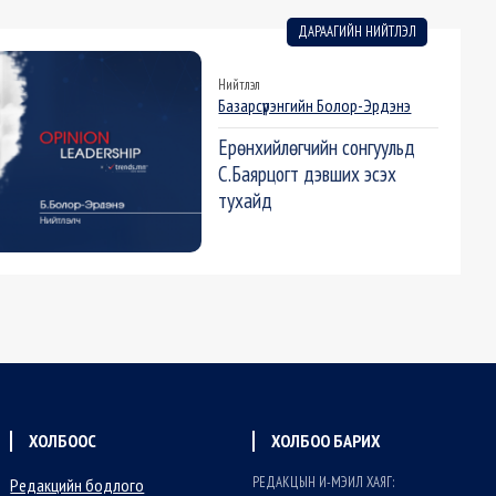
ДАРААГИЙН НИЙТЛЭЛ
Нийтлэл
Базарсүрэнгийн Болор-Эрдэнэ
Ерөнхийлөгчийн сонгуульд
С.Баярцогт дэвших эсэх
тухайд
ХОЛБООС
ХОЛБОО БАРИХ
РЕДАКЦЫН И-МЭИЛ ХАЯГ:
Редакцийн бодлого