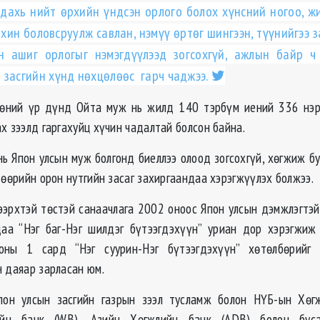
 дахь нийт өрхийн үндсэн орлого болох хүнсний ногоо, ж
ин боловсруулж савлан, нэмүү өртөг шингээн, түүнийгээ з
н ашиг орлогыг нэмэгдүүлээд зогсохгүй, ажлын байр ч
 засгийн хүнд нөхцөлөөс гарч чаджээ.
өөний үр дүнд Ойта муж нь жилд 140 тэрбүм иений 336 нэр
х зээлд гаргахуйц хүчин чадалтай болсон байна.
нь Япон улсын муж болгонд биеллээ олоод зогсохгүй, хөгжиж бу
 өөрийн орон нутгийн засаг захиргаандаа хэрэгжүүлэх болжээ.
эрхтэй төстэй санаачлага 2002 оноос Япон улсын дэмжлэгтэй
аа “Нэг баг-Нэг шилдэг бүтээгдэхүүн” уриан дор хэрэгжиж 
ны 1 сард “Нэг суурин-Нэг бүтээгдэхүүн” хөтөлбөрийг 
н даяар зарласан юм.
пон улсын засгийн газрын зээл тусламж болон НҮБ-ын Хөг
ийн банк (WB), Азийн Хөгжлийн банк (ADB) болон бус