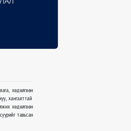
лага, хөдөлгөөн
муу, хангалттай
илжих хөдөлгөөн
суурийг тавьсан