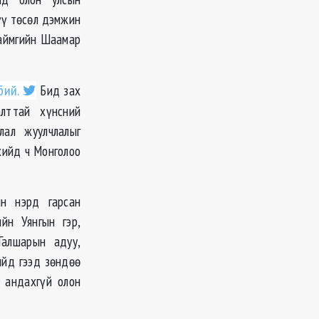
үү төсөл дэмжин
 аймгийн Шаамар
бий.
Бид зах
лттай хүнсний
лал жуулчлалыг
хийд ч Монголоо
ин нэрд гарсан
йн Уянгын гэр,
Галшарын адуу,
ийд гээд зөндөө
л андахгүй олон