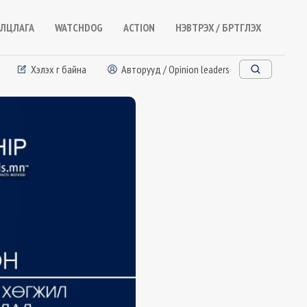
ЛЦЛАГА
WATCHDOG
ACTION
НЭВТРЭХ / БҮРТГҮҮЛЭХ
Хэлэх үг байна
Авторууд / Opinion leaders