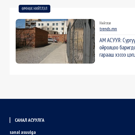
ӨМНӨХ НИЙТЛЭЛ
Нийтлэл
trends.mn
АМ АСУУЯ: Сургуу
ойролцоо баригд
гарааш хэзээ цэг
САНАЛ АСУУЛГА
sanal asuulga