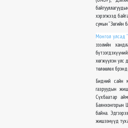
байгууллагууды
хэрэгжээд байг
сумын “Зөгийн б
Монгол улсад 
зээлийн ханд
бүтээгдэхүүни
хөгжүүлэн улс 
төлөөлөх брэнд 
Бидний сайн м
газруудын жиш
Сүхбаатар айм
Баянхонгорын Ш
байна. Эдгээрэ
жишээнүүд тухай