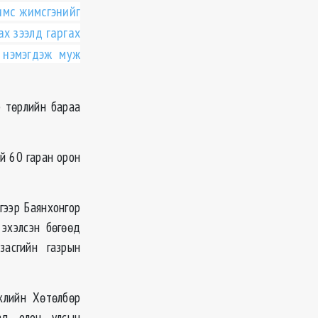
имс жимсгэнийг
ах зээлд гаргах
 нэмэгдэж муж
 төрлийн бараа
й 60 гаран орон
гээр Баянхонгор
эхэлсэн бөгөөд
засгийн газрын
жлийн Хөтөлбөр
ад олон улсын