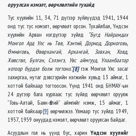
оруулсан нэмэлт, өөрчлөлтийн тухайд
Тус хуулийн 11, 34, 71 дүгээр зүйлүүдэд 1941, 1944
онд тус тус нэмэлт, өөрчлөлт орсон. Тухайлбал, Үндсэн
хуулийн Арван нэгдүгээр зүйлд
“Бүгд Найрамдах
Монгол Ард Улс нь Төв, Хэнтий, Дорнод, Дорноговь,
Өмнөговь, Өвөрхангай, Архангай, Завхан, Ховд,
Хөвсгөл, Булган, Сэлэнгэ, Увс аймгууд, Улаанбаатар
хотоор бүрдэл болж тогтоно.”
[8]
гэж Монгол Улс засаг
захиргаа, нутаг дэвсгэрийн нэгжийн хувьд 13 аймаг, 1
хоттой байхаар тогтоосон. Үүнд 1941 онд БНМАУ-ын
24 дүгээр бага хурлаас тус зүйлд өөрчлөлт оруулж
“Говь-Алтай, Баян-Өлгий” аймгийг нэмж, 15 аймаг, 1
хоттой байхаар
[9]
өөрчилжээ. Улмаар тус зүйлд 1949,
1957, 1959 онуудад нэмэлт, өөрчлөлт оруулсан байдаг.
Асуудлын гол нь үүнд бус, харин
Үндсэн хуулийг