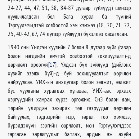
24-27, 44, 47, 51, 58, 84-87 дугаар зүйлүүд) шинээр
хуульчлагдсан бол Бага хурал ба түүний
Тэргүүлэгчидтэй холбоотой хэм хэмжээ (18, 20, 21, 22,
25, 40-42, 67, 74 дүгээр зүйлүүд) бүхэлдээ хасагдсан.
1940 оны Үндсэн хуулийн 7 болон 8 дугаар зүйл (газар
болон нэгдлийн өмчтэй холбоотой зохицуулалт)-д
өөрчлөлт ороогүй
[17]
. Үлдсэн бүх зүйлүүд (дийлэнх
хувийг эзэлж буй)-д буй зохицуулалтыг өөрчлөн
найруулсан. УИХ-ын анхдугаар болон ээлжит, ээлжит
бус чуулганы хуралдах хугацаа, УИХ-аас эрхлэх
хэргүүдийн хамрах хүрээ өргөжиж, СнЗ болон яам,
төрийн удирдан захирах төв газруудыг өөрчлөн
байгуулах, тэдгээрийн нэр, төрөл, тоо хэмжээ,
бүрэлдэхүүн зэргийн өөрчлөлт, мөн Тэргүүлэгчдээс
гаргасан зарлигуудыг батлах, ардын аж ахуйн