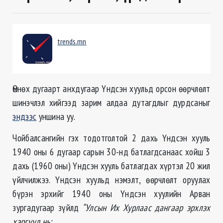
trends.mn
Өмнөх дугаарт анхдугаар Үндсэн хуульд орсон өөрчлөлт
шинэчлэл хийгээд зарим алдаа дутагдлыг дурдсаныг
эндээс
уншина уу.
Чойбалсангийн гэх тодотголтой 2 дахь Үндсэн хууль
1940 оны 6 дугаар сарын 30-нд батлагдсанаас хойш 3
дахь (1960 оны) Үндсэн хууль батлагдах хүртэл 20 жил
үйлчилжээ. Үндсэн хуульд нэмэлт, өөрчлөлт оруулах
бүрэн эрхийг 1940 оны Үндсэн хуулийн Арван
зургадугаар зүйлд
“Улсын Их Хурлаас дангаар эрхлэх
хэргүүд нь: