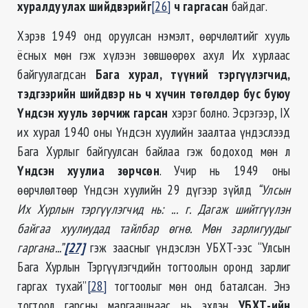
хуралдуулах шийдвэрийг
[26]
ч гаргасан
байдаг.
Хэрэв 1949 онд оруулсан нэмэлт, өөрчлөлтийг хууль
ёсных мөн гэж хүлээн зөвшөөрөх ахул Их хурлаас
байгуулагдсан
Бага хурал, түүний тэргүүлэгчид,
тэдгээрийн шийдвэр нь ч хүчин төгөлдөр бус буюу
Үндсэн хууль зөрчиж гарсан
хэрэг болно. Эсрэгээр, IX
их хурал 1940 оны Үндсэн хуулийн заалтаа үндэслээд
Бага Хурлыг байгуулсан байлаа гэж бодоход мөн л
Үндсэн хуулиа зөрчсөн
. Учир нь 1949 оны
өөрчлөлтөөр Үндсэн хуулийн 29 дүгээр зүйлд
“Улсын
Их Хурлын тэргүүлэгчид нь: ... г. Дагаж шийтгүүлэн
байгаа хуулиудад тайлбар өгнө. Мөн зарлигуудыг
гаргана...”
[27]
гэж заасныг үндэслэн УБХТ-ээс “Улсын
Бага Хурлын Тэргүүлэгчдийн тогтоолын оронд зарлиг
гаргах тухай”
[28]
тогтоолыг мөн онд баталсан. Энэ
тогтоол гарсны маргаашнаас нь эхлэн
УБХТ-ийн