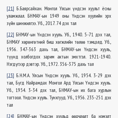
[21]
Б.Баярсайхан. Монгол Улсын үндсэн хуульт ёсны
уламжлал. БНМАУ-ын 1949 оны Үндсэн хуулийн эрх
зүйн шинжилгээ. Уб., 2017. 74 дэх тал
[22]
БНМАУ-ын Үндсэн хууль. Уб., 1940. 5-71 дэх тал,
БНМАУ хөрөнгөтний биш хөгжлийн төлөө тэмцэлд. Уб.,
1956. 347-363 дахь тал, БНМАУ-ын Үндсэн хууль,
түүнд холбогдох зарим актын эмхтгэл. 1921-1940.
Нэгдүгээр дэвтэр. Уб., 1972. 356-375 дахь тал
[23]
Б.Н.М.А. Улсын Үндсэн хууль. Уб., 1954. 3-29 дэх
тал, Бүгд Найрамдах Монгол Ард Улсын Үндсэн хууль.
Уб., 1954. 3-34 дэх тал, БНМАУ-ын их бага хурлын
тогтоол. Үндсэн хууль. Тунхгууд. Уб., 1956. 235-251 дэх
тал
[24]
БНМАУ-ын Үндсэн хуульд өөрчлөлт ба нэмэлт