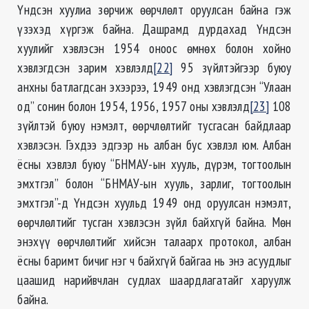
Үндсэн хуулиа зөрчиж өөрчлөлт оруулсан байна гэж
үзэхэд хүргэж байна. Дашрамд дурдахад Үндсэн
хуулийг хэвлэсэн 1954 оноос өмнөх болон хойно
хэвлэгдсэн зарим хэвлэлд
[22]
95 зүйлтэйгээр буюу
анхны батлагдсан эхээрээ, 1949 онд хэвлэгдсэн “Улаан
од” сонин болон 1954, 1956, 1957 оны хэвлэлд
[23]
108
зүйлтэй буюу нэмэлт, өөрчлөлтийг тусгасан байдлаар
хэвлэсэн. Гэхдээ эдгээр нь албан бус хэвлэл юм. Албан
ёсны хэвлэл буюу “БНМАУ-ын хууль, дүрэм, тогтоолын
эмхтгэл” болон “БНМАУ-ын хууль, зарлиг, тогтоолын
эмхтгэл”-д Үндсэн хуульд 1949 онд оруулсан нэмэлт,
өөрчлөлтийг тусган хэвлэсэн зүйл байхгүй байна. Мөн
энэхүү өөрчлөлтийг хийсэн талаарх протокол, албан
ёсны баримт бичиг нэг ч байхгүй байгаа нь энэ асуудлыг
цаашид нарийвчлан судлах шаардлагатайг харуулж
байна.