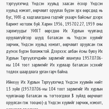
тэргүүлэгчид Үндсэн хуульд заасан ёсоор Үндсэн
хуульд нэмэлт, өөрчлөлт оруулах бүрэн эрх өөрсдөд нь
бус, УИХ-д хадгалагдана гэдгийг ухаарч байсныг дээрх
баримт нотолж буй. Харин 1956, 1957.02.27, 1959 оны
зарлигуудыг УИХТ өөрсдөө Их Хурлын чуулганд
оруулалгүйгээр шууд баталсан нь Үндсэн хуулийг
зөрчиж, Үндсэн хуульд нэмэлт, өөрчлөлт оруулсан гэж
дүгнэх бүрэн боломжтой. Дээрхээс албан ёсны буюу Их
Хурлын Тэргүүлэгчдийн зарлигийг ялангуяа 1957.07.06-
ны 104 тоот зарлигийг Их хурлаар баталсан эсэхийг
тодлох шаардлага урган гарч байна.
Ийнхүү Их Хурлын Тэргүүлэгчид Үндсэн хуулийн нийт
13 зүйл (1957.07.06-ны 104 тоот зарлигийг Их хурлын
чуулганаар баталсан нь тогтоогдвол
3
зүйлд өөрчлөлт
оруулсан гэж тооцно)-д Үндсэн хуулийг зөрчиж, нэмэлт,