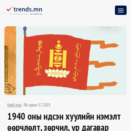
Нийтлэл
06 сарын 17, 2019
1940 оны Үндсэн хуулийн нэмэлт
өөрчлөлт, зөрчил, үр дагавар