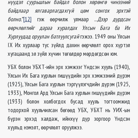
нүүдэл суурьшлын байдал болон хөрөнгө чинээний
байдлаар ялгаварлагдахгүй цөм сонгох эрхтэй
болно.”
[12]
гэж өөрчилж улмаар ...
Дээр дурдсан
өөрчлөлтийг дараа хуралдах Улсын Бага ба Их
Хурлуудад оруулан батлуулсугай
гэжээ. 1949 оны Улсын
IX Их хурлаар тус зүйлд дахин өөрчлөлт орох хүртэл
хугацаанд эл зүйл хүчин төгөлдөр мөрдөгдсөн юм.
УБХ болон УБХТ-ийн эрх хэмжээг Үндсэн хууль (1940),
Улсын Их Бага хурлын гишүүдийн эрх хэмжээний дүрэм
(1925), Улсын Бага хурлын тэргүүлэгчдийн дүрэм (1925,
1933), Монгол Ард Улсын Бага хурлын гишүүдийн дүрэм
(1933) болон холбогдох бусад хууль тогтоомжид
тодорхой хуульчилсан бөгөөд УБХ, УБХТ нь УИХ-ын
бүрэн эрхэд халдаж, ийнхүү дур зоргоор Үндсэн
хуульд нэмэлт, өөрчлөлт оруулжээ.