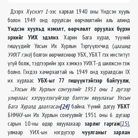
Дээрх
Хүснэгт 1
-ээс харвал 1940 оны Үндсэн хууль
болон 1949 онд оруулсан өөрчлөлтийн аль алинд
Үндсэн хуульд нэмэлт, өөрчлөлт оруулах бүрэн
эрхийг УИХ эдэлнэ
. Харин Бага хурал, түүний
гишүүдийг Улсын Их Хурлын Тэргүүлэгчид (
цаашид
УИХТ гэнэ
) болгон өөрчилснөөр УБХ, УБХТ гэх институт
үгүй болж, тэдгээрийн эрх хэмжээ УИХТ-д шилжсэн гэж
болно. Гэхдээ хачирхалтай нь 1949 онд хуралдсан IX
их хурлаас
УБХ-ыг 77 гишүүнтэйгээр байгуулж
,
...Улсын Их Хурлын сонгуулийг 1951 оны 1 дүгээр
улирлаас хэтрүүлэхгүйгээр бэлтгэн явуулахыг Улсын
Бага Хуралд даалгасан
[24]
байна. Үүний дагуу
УБХТ
БНМАУ-ын Их Хурлын сонгуулийг 1951 оны 6 дугаар
сарын 10-ны өдөр явуулахаар
зарлиг гаргаж
[25]
,
улмаар УИХ-ын нэгдүгээр
чуулганыг зарлан