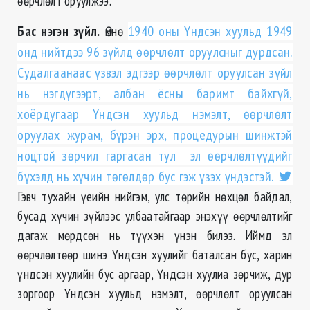
өөрчлөлт оруулжээ.
Бас нэгэн зүйл.
Өмнө
1940 оны Үндсэн хуульд 1949
онд нийтдээ 96 зүйлд өөрчлөлт оруулсныг дурдсан.
Судалгаанаас үзвэл эдгээр өөрчлөлт оруулсан зүйл
нь нэгдүгээрт, албан ёсны баримт байхгүй,
хоёрдугаар Үндсэн хуульд нэмэлт, өөрчлөлт
оруулах журам, бүрэн эрх, процедурын шинжтэй
ноцтой зөрчил гаргасан тул эл өөрчлөлтүүдийг
бүхэлд нь хүчин төгөлдөр бус гэж үзэх үндэстэй.
Гэвч тухайн үеийн нийгэм, улс төрийн нөхцөл байдал,
бусад хүчин зүйлээс улбаатайгаар энэхүү өөрчлөлтийг
дагаж мөрдсөн нь түүхэн үнэн билээ. Иймд эл
өөрчлөлтөөр шинэ Үндсэн хуулийг баталсан бус, харин
үндсэн хуулийн бус аргаар, Үндсэн хуулиа зөрчиж, дур
зоргоор Үндсэн хуульд нэмэлт, өөрчлөлт оруулсан