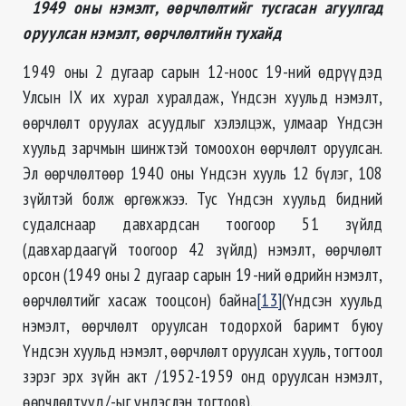
1949 оны нэмэлт, өөрчлөлтийг тусгасан агуулгад
оруулсан нэмэлт, өөрчлөлтийн тухайд
1949 оны 2 дугаар сарын 12-ноос 19-ний өдрүүдэд
Улсын IX их хурал хуралдаж, Үндсэн хуульд нэмэлт,
өөрчлөлт оруулах асуудлыг хэлэлцэж, улмаар Үндсэн
хуульд зарчмын шинжтэй томоохон өөрчлөлт оруулсан.
Эл өөрчлөлтөөр 1940 оны Үндсэн хууль 12 бүлэг, 108
зүйлтэй болж өргөжжээ. Тус Үндсэн хуульд бидний
судалснаар давхардсан тоогоор 51 зүйлд
(давхардаагүй тоогоор 42 зүйлд) нэмэлт, өөрчлөлт
орсон (1949 оны 2 дугаар сарын 19-ний өдрийн нэмэлт,
өөрчлөлтийг хасаж тооцсон) байна
[13]
(Үндсэн хуульд
нэмэлт, өөрчлөлт оруулсан тодорхой баримт буюу
Үндсэн хуульд нэмэлт, өөрчлөлт оруулсан хууль, тогтоол
зэрэг эрх зүйн акт /1952-1959 онд оруулсан нэмэлт,
өөрчлөлтүүд/-ыг үндэслэн тогтоов).