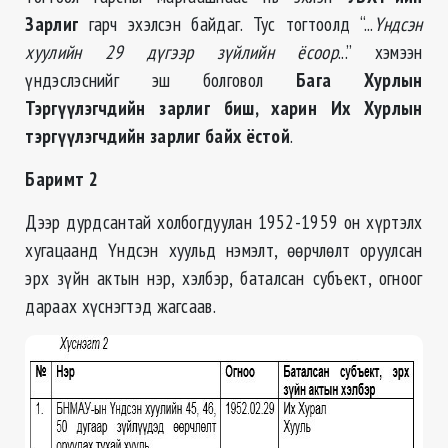
Зарлиг
гарч эхэлсэн байдаг. Тус тогтоолд “...
Үндсэн
хуулийн 29 дүгээр зүйлийн ёсоор
...” хэмээн
үндэслэснийг эш болговол
Бага Хурлын
Тэргүүлэгчдийн зарлиг биш, харин Их Хурлын
тэргүүлэгчдийн зарлиг байх ёстой
.
Баримт 2
Дээр дурдсантай холбогдуулан 1952-1959 он хүртэлх
хугацаанд Үндсэн хуульд нэмэлт, өөрчлөлт оруулсан
эрх зүйн актын нэр, хэлбэр, баталсан субъект, огноог
дараах хүснэгтэд жагсаав.