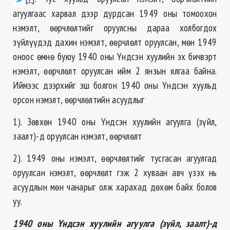
агуулгаас харвал дээр дурдсан 1949 оны томоохон
нэмэлт, өөрчлөлтийг оруулсны дараа холбогдох
зүйлүүдэд дахин нэмэлт, өөрчлөлт оруулсан, мөн 1949
оноос өмнө буюу 1940 оны Үндсэн хуулийн эх бичвэрт
нэмэлт, өөрчлөлт оруулсан ийм 2 янзын ялгаа байна.
Иймээс дээрхийг эш болгон 1940 оны Үндсэн хуульд
орсон нэмэлт, өөрчлөлтийн асуудлыг
1). Зөвхөн 1940 оны Үндсэн хуулийн агуулга (зүйл,
заалт)-д оруулсан нэмэлт, өөрчлөлт
2). 1949 оны нэмэлт, өөрчлөлтийг тусгасан агуулгад
оруулсан нэмэлт, өөрчлөлт гэж 2 хуваан авч үзэх нь
асуудлын мөн чанарыг олж харахад дөхөм байх болов
уу.
1940 оны Үндсэн хуулийн агуулга (зүйл, заалт)-д