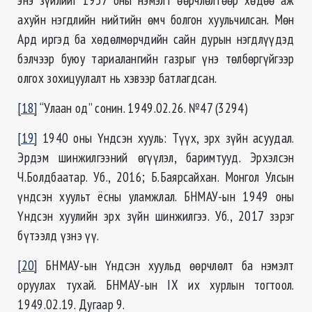
ахуйн нэгдлийн нийтийн өмч болгон хуульчилсан. Мөн
Ард иргэд ба хөдөлмөрчдийн сайн дурын нэгдлүүдэд
бэлчээр буюу тариалангийн газрыг үнэ төлбөргүйгээр
олгох зохицуулалт нь хэвээр батлагдсан.
[18]
“Улаан од” сонин. 1949.02.26. №47 (3294)
[19]
1940 оны Үндсэн хууль: Түүх, эрх зүйн асуудал.
Эрдэм шинжилгээний өгүүлэл, баримтууд. Эрхэлсэн
Ч.Болдбаатар. Уб., 2016; Б.Баярсайхан. Монгол Улсын
үндсэн хуульт ёсны уламжлал. БНМАУ-ын 1949 оны
Үндсэн хуулийн эрх зүйн шинжилгээ. Уб., 2017 зэрэг
бүтээлд үзнэ үү.
[20]
БНМАУ-ын Үндсэн хуульд өөрчлөлт ба нэмэлт
оруулах тухай. БНМАУ-ын IX их хурлын тогтоол.
1949.02.19. Дугаар 9.