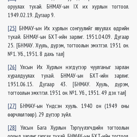
оруулах тухай. БНМАУ-ын IX их хурлын тогтоол.
1949.02.19. Дугаар 9.
[25]
БНМАУ-ын Их хурлын сонгуулийг явуулах өдрийн
тухай. БНМАУ-ын БХТ-ийн зарлиг. 1951.04.09. Дугаар
25. [БНМАУ. Хууль, дүрэм, тогтоолын эмхтгэл. 1951 он.
№1. Уб., 1951. 8 дахь тал]
[26]
Улсын Их Хурлын нэгдүгээр чуулганыг зарлан
хуралдуулах тухай. БНМАУ-ын БХТ-ийн зарлиг.
1951.06.15. Дугаар 43. [БНМАУ. Хууль, дүрэм,
тогтоолын эмхтгэл. 1951 он. №1. Уб., 1951. 49 дэх тал]
[27]
БНМАУ-ын Үндсэн хууль. 1940 он (1949 оны
өөрчлөлтөөр). 29 дүгээр зүйл.
[28]
Улсын Бага Хурлын Тэргүүлэгчдийн тогтоолын
оронд зарлиг гаргах тухай. БНМАУ-ын БХТ-ийн тогтоол.