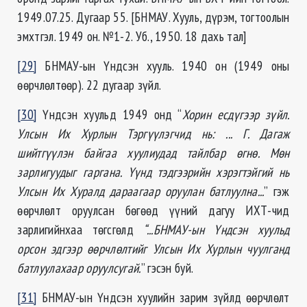
1949.07.25. Дугаар 55. [БНМАУ. Хууль, дүрэм, тогтоолын
эмхтгэл. 1949 он. №1-2. Уб., 1950. 18 дахь тал]
[29]
БНМАУ-ын Үндсэн хууль. 1940 он (1949 оны
өөрчлөлтөөр). 22 дугаар зүйл.
[30]
Үндсэн хуульд 1949 онд “
Хорин есдүгээр зүйл.
Улсын Их Хурлын Тэргүүлэгчид нь: ... Г. Дагаж
шийтгүүлэн байгаа хуулиудад тайлбар өгнө. Мөн
зарлигуудыг гаргана. Үүнд тэдгээрийн хэрэгтэйгий нь
Улсын Их Хуралд дараагаар оруулан батлуулна...
” гэж
өөрчлөлт оруулсан бөгөөд үүний дагуу ИХТ-чид
зарлигийнхаа төгсгөлд
“...БНМАУ-ын Үндсэн хуульд
орсон эдгээр өөрчлөлтийг Улсын Их Хурлын чуулганд
батлуулахаар оруулсугай.
” гэсэн буй.
[31]
БНМАУ-ын Үндсэн хуулийн зарим зүйлд өөрчлөлт