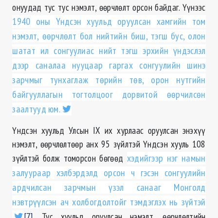
онуудад тус тус нэмэлт, өөрчлөлт орсон байдаг. Үүнээс
1940 оны Үндсэн хуульд оруулсан хамгийн том
нэмэлт, өөрчлөлт бол нийтийн биш, тэгш бус, олон
шатат ил сонгуулиас нийт тэгш эрхийн үндэслэл
дээр саналаа нууцаар гаргах сонгуулийн шинэ
зарчмыг тунхаглаж төрийн төв, орон нутгийн
байгууллагын тогтолцоог дорвитой өөрчилсөн
заалтууд юм.
Үндсэн хуульд Улсын IX их хурлаас оруулсан энэхүү
нэмэлт, өөрчлөлтөөр анх 95 зүйлтэй Үндсэн хууль 108
зүйлтэй болж томорсон бөгөөд
хэдийгээр нэг намын
залуураар хэлбэрдэлд орсон ч гэсэн сонгуулийн
ардчилсан зарчмын үзэл санааг Монголд
нэвтрүүлсэн ач холбогдолтойг тэмдэглэх нь зүйтэй
[7]
. Тус хуульд оруулсан нэмэлт, өөрчлөлтийн