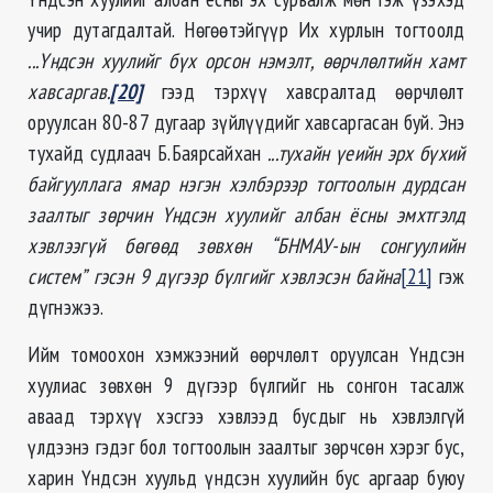
учир дутагдалтай. Нөгөөтэйгүүр Их хурлын тогтоолд
...Үндсэн хуулийг бүх орсон нэмэлт, өөрчлөлтийн хамт
хавсаргав.
[20]
гээд тэрхүү хавсралтад өөрчлөлт
оруулсан 80-87 дугаар зүйлүүдийг хавсаргасан буй. Энэ
тухайд судлаач Б.Баярсайхан
...тухайн үеийн эрх бүхий
байгууллага ямар нэгэн хэлбэрээр тогтоолын дурдсан
заалтыг зөрчин Үндсэн хуулийг албан ёсны эмхтгэлд
хэвлээгүй бөгөөд зөвхөн “БНМАУ-ын сонгуулийн
систем” гэсэн 9 дүгээр бүлгийг хэвлэсэн байна
[21]
гэж
дүгнэжээ.
Ийм томоохон хэмжээний өөрчлөлт оруулсан Үндсэн
хуулиас зөвхөн 9 дүгээр бүлгийг нь сонгон тасалж
аваад тэрхүү хэсгээ хэвлээд бусдыг нь хэвлэлгүй
үлдээнэ гэдэг бол тогтоолын заалтыг зөрчсөн хэрэг бус,
харин Үндсэн хуульд үндсэн хуулийн бус аргаар буюу