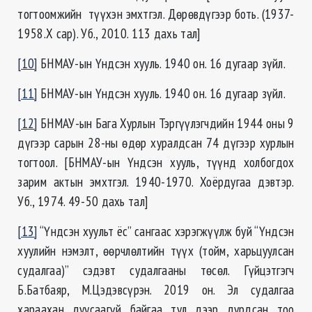
тогтоомжийн түүхэн эмхтгэл. Дөрөвдүгээр боть. (1937-
1958.Х сар). Уб., 2010. 113 дахь тал]
[10]
БНМАУ-ын Үндсэн хууль. 1940 он. 16 дугаар зүйл.
[11]
БНМАУ-ын Үндсэн хууль. 1940 он. 16 дугаар зүйл.
[12]
БНМАУ-ын Бага Хурлын Тэргүүлэгчдийн 1944 оны 9
дүгээр сарын 28-ны өдөр хуралдсан 74 дүгээр хурлын
тогтоол. [БНМАУ-ын Үндсэн хууль, түүнд холбогдох
зарим актын эмхтгэл. 1940-1970. Хоёрдугаа дэвтэр.
Уб., 1974. 49-50 дахь тал]
[13]
“Үндсэн хуульт ёс” сангаас хэрэгжүүлж буй “Үндсэн
хуулийн нэмэлт, өөрчлөлтийн түүх (тойм, харьцуулсан
судалгаа)” сэдэвт судалгааны төсөл. Гүйцэтгэгч
Б.Батбаяр, М.Цэдэвсүрэн. 2019 он. Эл судалгаа
хараахан дуусаагүй байгаа тул дээр дурдсан тоо