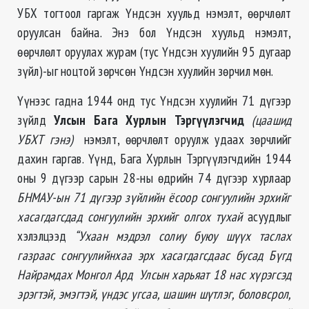
УБХ тогтоол гаргаж Үндсэн хуульд нэмэлт, өөрчлөлт
оруулсан байна. Энэ бол Үндсэн хуульд нэмэлт,
өөрчлөлт оруулах журам (тус Үндсэн хуулийн 95 дугаар
зүйл)-ыг ноцтой зөрчсөн Үндсэн хуулийн зөрчил мөн.
Үүнээс гадна 1944 онд тус Үндсэн хуулийн 71 дүгээр
зүйлд
Улсын Бага Хурлын Тэргүүлэгчид
(цаашид
УБХТ гэнэ)
нэмэлт, өөрчлөлт оруулж удаах зөрчлийг
дахин гаргав. Үүнд, Бага Хурлын Тэргүүлэгчдийн 1944
оны 9 дүгээр сарын 28-ны өдрийн 74 дүгээр хурлаар
БНМАУ-ын 71 дүгээр зүйлийн ёсоор сонгуулийн эрхийг
хасагдагсдад сонгуулийн эрхийг олгох тухай
асуудлыг
хэлэлцээд
“
Ухаан мэдрэл солиу буюу шүүх таслах
газраас сонгуулийнхаа эрх хасагдагсдаас бусад Бүгд
Найрамдах Монгол Ард Улсын харьяат 18 нас хүрэгсэд
эрэгтэй, эмэгтэй, үндэс угсаа, шашин шүтлэг, боловсрол,