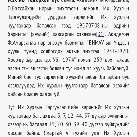
О.Батсайхан нарын эмхтгэсэн номонд Их Хурлын
Тэргүүлэгчдийн дурдсан зарлигийг Их хурлын
чуулганаар баталсан гээд 1957.07.08-ны өдрийн
баримтыг (хуулийг) хавсарган хэвлэжээ
[31]
. Академич
Ж.Амарсанаа нар энэхүү баримтыг “БНМАУ-ын Үндсэн
хууль, түүнд холбогдох актын эмхтгэл. 1941-1970.
Хоёрдугаар дэвтэр. Уб., 1974” номын 259 дэх талаас
авсан гэж эшлэсэн боловч тус номд эл хууль байсангүй.
Миний бие тус зарлигийг хуулийн албан ба албан бус
хэвлэлүүдэд Их хурлын чуулганаар баталсан эсэхийг
хайсан боловч олдоогүй.
Тус Их Хурлын Тэргүүлэгчдийн зарлигийг Их хурлын
чуулганаар батлахдаа 5, 7, 12, 44, 57 дугаар зүйлийг яг
хэвээр нь батлаад 15, 20, 30, 39, 40 дүгээр зүйлүүдийг
хассан байна. Ямартай ч тухайн үед Их Хурлын