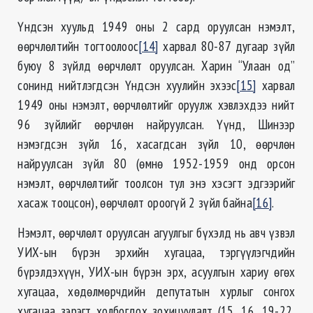
Үндсэн хуульд 1949 оны 2 сард оруулсан нэмэлт,
өөрчлөлтийн тогтоолоос
[14]
харвал 80-87 дугаар зүйл
буюу 8 зүйлд өөрчлөлт оруулсан. Харин “Улаан од”
сонинд нийтлэгдсэн Үндсэн хуулийн эхээс
[15]
харвал
1949 оны нэмэлт, өөрчлөлтийг оруулж хэвлэхдээ нийт
96 зүйлийг өөрчлөн найруулсан. Үүнд, Шинээр
нэмэгдсэн зүйл 16, хасагдсан зүйл 10, өөрчлөн
найруулсан зүйл 80 (өмнө 1952-1959 онд орсон
нэмэлт, өөрчлөлтийг тоолсон тул энэ хэсэгт эдгээрийг
хасаж тооцсон), өөрчлөлт ороогүй 2 зүйл байна
[16]
.
Нэмэлт, өөрчлөлт оруулсан агуулгыг бүхэлд нь авч үзвэл
УИХ-ын бүрэн эрхийн хугацаа, тэргүүлэгчдийн
бүрэлдэхүүн, УИХ-ын бүрэн эрх, асуулгын хариу өгөх
хугацаа, хөдөлмөрчдийн депутатын хурлыг сонгох
хугацаа зэрэгт холбогдох зохицуулалт (15, 16, 19-22,