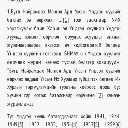
1.Бүгд Найрамдах Монгол Ард Улсын Үндсэн хуулийг
батлах ба өөрчлөх;
...”
[1]
гэж зааснаар УИХ
хэрэгжүүлж байв. Харин эл Үндсэн хуулиар
Үндсэн
хуульд нэмэлт, өөрчлөлт оруулах асуудлыг анхлан
журамласнаараа ихээхэн ач холбогдолтой
бөгөөд
Үндсэн хуулийн төгсгөлд “БНМАУ-ын Үндсэн хуулийг
өөрчлөх журам” хэмээх тусгай бүлгээр зохицуулж,
“
Бүгд Найрамдах Монгол Ард Улсын Үндсэн хуулийг
өөрчлөх явдлыг Улсын Их Хурлаар гүйцэтгэх бөгөөд Их
Хурлын тэргүүлэгчдийн гуравны хоёроос доош бус
хувийн гар өргөж баталснаар өөрчилнө.
”
[2]
хэмээн
журамлажээ.
Тус Үндсэн хууль батлагдсанаас хойш 1941, 1944,
1949
[3]
, 1952, 1955, 1956
[4]
, 1957
[5]
, 1959
[6]