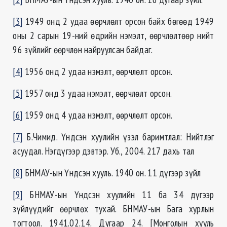
[3]
1949 онд 2 удаа өөрчлөлт орсон байх бөгөөд 1949
оны 2 сарын 19-ний өдрийн нэмэлт, өөрчлөлтөөр нийт
96 зүйлийг өөрчлөн найруулсан байдаг.
[4]
1956 онд 2 удаа нэмэлт, өөрчлөлт орсон.
[5]
1957 онд 3 удаа нэмэлт, өөрчлөлт орсон.
[6]
1959 онд 4 удаа нэмэлт, өөрчлөлт орсон.
[7]
Б.Чимид. Үндсэн хуулийн үзэл баримтлал: Нийтлэг
асуудал. Нэгдүгээр дэвтэр. Уб., 2004. 217 дахь тал
[8]
БНМАУ-ын Үндсэн хууль. 1940 он. 11 дүгээр зүйл
[9]
БНМАУ-ын Үндсэн хуулийн 11 ба 34 дүгээр
зүйлүүдийг өөрчлөх тухай. БНМАУ-ын Бага хурлын
тогтоол. 1941.02.14. Дугаар 24. [Монголын хууль