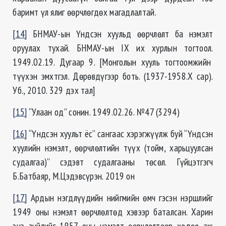
баримт үл ялиг өөрчлөгдөх магадлалтай.
[14]
БНМАУ-ын Үндсэн хуульд өөрчлөлт ба нэмэлт
оруулах тухай. БНМАУ-ын IX их хурлын тогтоол.
1949.02.19. Дугаар 9. [Монголын хууль тогтоомжийн
түүхэн эмхтгэл. Дөрөвдүгээр боть. (1937-1958.Х сар).
Уб., 2010. 329 дэх тал]
[15]
“Улаан од” сонин. 1949.02.26. №47 (3294)
[16]
“Үндсэн хуульт ёс” сангаас хэрэгжүүлж буй “Үндсэн
хуулийн нэмэлт, өөрчлөлтийн түүх (тойм, харьцуулсан
судалгаа)” сэдэвт судалгааны төсөл. Гүйцэтгэгч
Б.Батбаяр, М.Цэдэвсүрэн. 2019 он
[17]
Ардын нэгдлүүдийн нийгмийн өмч гэсэн нэршлийг
1949 оны нэмэлт өөрчлөлтөд хэвээр баталсан. Харин
энэ зүйлийг 1957 оны нэмэлт өөрчлөлтөөр хөдөө аж