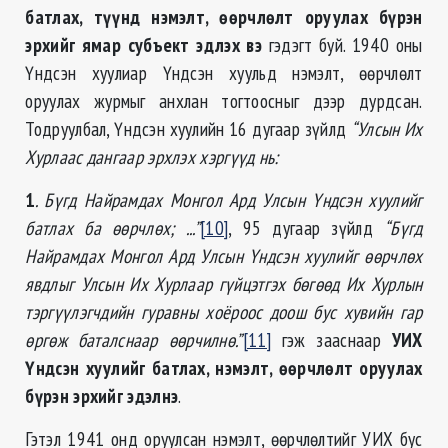
батлах, түүнд нэмэлт, өөрчлөлт оруулах бүрэн
эрхийг ямар субъект эдлэх вэ
гэдэгт буй. 1940 оны
Үндсэн хуулиар Үндсэн хуульд нэмэлт, өөрчлөлт
оруулах журмыг анхлан тогтоосныг дээр дурдсан.
Тодруулбал, Үндсэн хуулийн 16 дугаар зүйлд
“
Улсын Их
Хурлаас дангаар эрхлэх хэргүүд нь:
1
. Бүгд Найрамдах Монгол Ард Улсын Үндсэн хуулийг
батлах ба өөрчлөх; ...”
[10]
, 95 дугаар зүйлд
“
Бүгд
Найрамдах Монгол Ард Улсын Үндсэн хуулийг өөрчлөх
явдлыг Улсын Их Хурлаар гүйцэтгэх бөгөөд Их Хурлын
тэргүүлэгчдийн гуравны хоёроос доош бус хувийн гар
өргөж баталснаар өөрчилнө.”
[11]
гэж зааснаар
УИХ
Үндсэн хуулийг батлах, нэмэлт, өөрчлөлт оруулах
бүрэн эрхийг эдэлнэ
.
Гэтэл 1941 онд оруулсан нэмэлт, өөрчлөлтийг УИХ бус