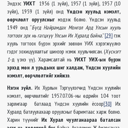
Эндээс
УИХТ
1956 (1 зүйл), 1957 (1 зүйл), 1957 (10
зүйл), 1959 (1 зүйл) онд
Үндсэн хуульд нэмэлт,
өөрчлөлт оруулсныг
мэдэж болно. Үндсэн хуульд
1949 онд “
Бүгд Найрамдах Монгол Ард Улсын хууль
тогтоох эрх нь гагцхүү Улсын Их Хуралд байна.
”
[29]
гэж
хууль тогтоох бүрэн эрхийг зөвхөн УИХ хэрэгжүүлнэ
гэдэг зохицуулалтыг шинээр нэмж хуульчилсан. (
Хүснэгт
1
-д үзнэ үү). Харамсалтай нь
УИХТ УИХ-ын бүрэн
эрхэд мөн л урьдынх шиг халдаж, Үндсэн хуулийн
нэмэлт, өөрчлөлтийг хийжээ
.
Нэгэн зүйл.
Их Хурлын Тэргүүлэгчид Үндсэн хуулийн
нэмэлт, өөрчлөлтийг 1957.07.06-ны өдрийн 104 тоот
зарлигаар батлаад Үндсэн хуулийн ёсоор
[30]
Их
Хуралд батлуулахаар оруулсныг баримтаас харж болно.
Харин түүнийг
Их Хурал чуулганаараа баталсан
эсэх нь тодорхой бус
байна. Академич Ж.Амарсанаа,