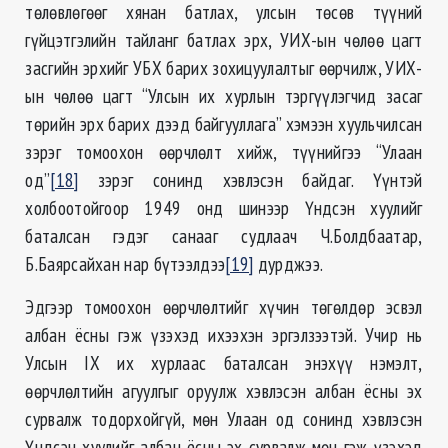
төлөвлөгөөг хянан батлах, улсын төсөв түүний
гүйцэтгэлийн тайланг батлах эрх, УИХ-ын чөлөө цагт
засгийн эрхийг УБХ барих зохицуулалтыг өөрчилж, УИХ-
ын чөлөө цагт “Улсын их хурлын тэргүүлэгчид засаг
төрийн эрх барих дээд байгууллага” хэмээн хуульчилсан
зэрэг томоохон өөрчлөлт хийж, түүнийгээ “Улаан
од”
[18]
зэрэг сонинд хэвлэсэн байдаг. Үүнтэй
холбоотойгоор 1949 онд шинээр Үндсэн хуулийг
баталсан гэдэг санааг судлаач Ч.Болдбаатар,
Б.Баярсайхан нар бүтээлдээ
[19]
дурджээ.
Эдгээр томоохон өөрчлөлтийг хүчин төгөлдөр эсвэл
албан ёсны гэж үзэхэд ихээхэн эргэлзээтэй. Учир нь
Улсын IX их хурлаас баталсан энэхүү нэмэлт,
өөрчлөлтийн агуулгыг оруулж хэвлэсэн албан ёсны эх
сурвалж тодорхойгүй, мөн Улаан од сонинд хэвлэсэн
Үндсэн хуулийг албан ёсны эх сурвалж мөн гэж үзэхэд