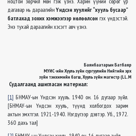
ноцтой зөрчил мөн гэж үзнэ. Харин үүний сөрөг үр
дагавар нь дараагийн
Үндсэн хуулийг “хууль бусаар”
батлахад зохих хэмжээгээр нөлөөлсөн
гэх үндэстэй.
Энэ тухай дараагийн хэсэгт авч үзнэ.
Баянбаатарын Батбаяр
МУИС-ийн Хууль зүйн сургуулийн Нийтийн эрх
зүйн тэнхимийн багш, Хууль зүйн магистр (LL.M
Судалгаанд ашигласан материал:
[1]
БНМАУ-ын Үндсэн хууль. 1940 он. 16 дугаар зүйл.
[БНМАУ-ын Үндсэн хууль, түүнд холбогдох зарим
актын эмхтгэл. 1921-1940. Нэгдүгээр дэвтэр. Уб., 1972.
360 дахь тал]
[2]
БНМАУ-ын Үндсэн хууль. 1940 он. 16 дугаар зүйл.