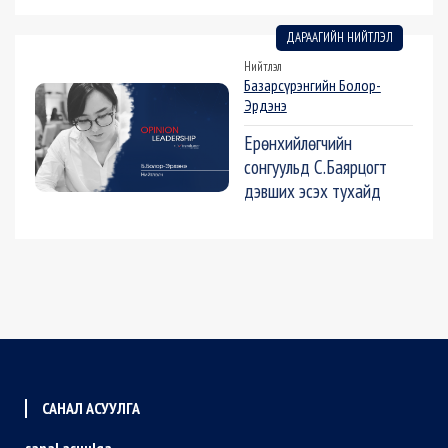
ДАРААГИЙН НИЙТЛЭЛ
Нийтлэл
Базарсүрэнгийн Болор-
Эрдэнэ
Ерөнхийлөгчийн
сонгуульд С.Баярцогт
дэвших эсэх тухайд
САНАЛ АСУУЛГА