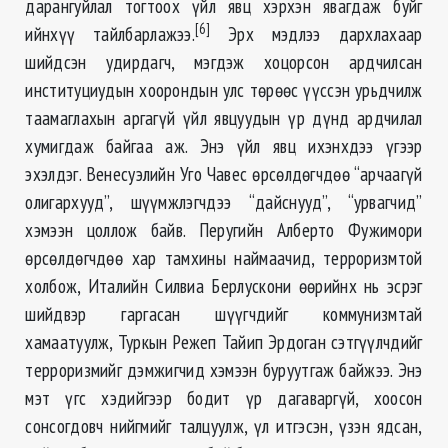
дарангуйлал тогтоох үйл явц хэрхэн явагдаж буйг
[6]
ийнхүү тайлбарлажээ.
Эрх мэдлээ дархлахаар
шийдсэн удирдагч, мэгдэж хоцорсон ардчилсан
институциудын хоорондын улс төрөөс үүссэн урьдчилж
таамаглахын аргагүй үйл явцуудын үр дүнд ардчилал
хумигдаж байгаа аж. Энэ үйл явц ихэнхдээ үгээр
эхэлдэг. Венесуэлийн Уго Чавес өрсөлдөгчдөө “арчаагүй
олигархууд”, шүүмжлэгчдээ “дайснууд”, “урвагчид”
хэмээн цоллож байв. Перугийн Алберто Фужимори
өрсөлдөгчдөө хар тамхины наймаачид, терроризмтой
холбож, Италийн Силвиа Берлускони өөрийнх нь эсрэг
шийдвэр гаргасан шүүгчдийг коммунизмтай
хамаатуулж, Туркын Режеп Тайип Эрдоган сэтгүүлчдийг
терроризмийг дэмжигчид хэмээн буруутгаж байжээ. Энэ
мэт үгс хэдийгээр бодит үр дагаваргүй, хоосон
сонсогдовч нийгмийг талцуулж, үл итгэсэн, үзэн ядсан,