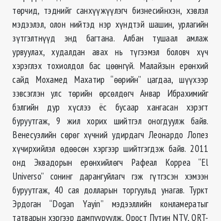
төрчид, тэднийг санхүүжүүлэгч бизнесийнхэн, хэвлэл
мэдээлэл, олон нийтэд нэр хүндтэй шашин, урлагийн
зүтгэлтнүүд энд багтана. Албан тушаал амлаж
урвуулах, худалдан авах нь түгээмэл боловч хүч
хэрэглэх тохиолдол бас цөөнгүй. Малайзын ерөнхий
сайд Мохамед Махатир “өөрийн” цагдаа, шүүхээр
зэвсэглэн улс төрийн өрсөлдөгч Анвар Ибрахимийг
бэлгийн дур хүслээ ёс бусаар хангасан хэрэгт
буруутгаж, 9 жил хорих шийтгэл оногдуулж байв.
Венесуэлийн сөрөг хүчний удирдагч Леонардо Лопез
хүчирхийлэл өдөөсөн хэргээр шийтгэгдэж байв. 2011
онд Эквадорын ерөнхийлөгч Рафеал Корреа “El
Universo” сонинг дарангуйлагч гэж гүтгэсэн хэмээн
буруутгаж, 40 сая долларын торгуульд унагав. Туркт
Эрдоган “Dogan Yayin” мэдээллийн конламератыг
татварын хэргээр дампууруулж, Орост Путин NTV, ORT-