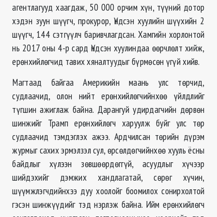
агентлагууд хаагдаж, 50 000 орчим хүн, түүний дотор
хэдэн зуун шүүгч, прокурор, Үндсэн хуулийн шүүхийн 2
шүүгч, 144 сэтгүүлч баривчлагдсан. Хамгийн хорлонтой
нь 2017 оны 4-р сард Үндсэн хуулиндаа өөрчлөлт хийж,
ерөнхийлөгчид тавих хяналтуудыг бүрмөсөн үгүй хийв.
Магтаад байгаа Америкийн маань улс төрчид,
судлаачид, олон нийт ерөнхийлөгчийнхөө үйлдлийг
түгшин ажиглаж байна. Дарангуй удирдагчийн дөрвөн
шинжийг Трамп ерөнхийлөгч харуулж буйг улс төр
судлаачид тэмдэглэх ажээ. Ардчилсан төрийн дүрэм
журмыг сахих эрмэлзэл сул, өрсөлдөгчийнхөө хууль ёсны
байдлыг хүлээн зөвшөөрдөггүй, асуудлыг хүчээр
шийдэхийг дэмжих хандлагатай, сөрөг хүчин,
шүүмжлэгчдийнхээ дуу хоолойг боомилох сонирхолтой
гэсэн шинжүүдийг тэд нэрлэж байна. Ийм ерөнхийлөгч