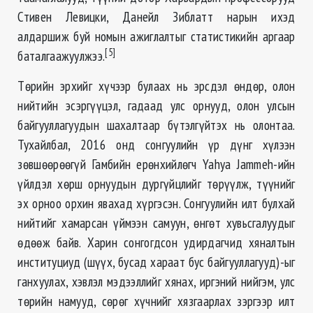
Стивен Левицки, Данейл Зиблатт нарын ихэд
алдаршиж буй номын ажиглалтыг статистикийн аргаар
[5]
баталгаажуулжээ.
Төрийн эрхийг хүчээр булаах нь эрсдэл өндөр, олон
нийтийн эсэргүүцэл, гадаад улс орнууд, олон улсын
байгууллагуудын шахалтаар бүтэлгүйтэх нь олонтаа.
Тухайлбал, 2016 онд сонгуулийн үр дүнг хүлээн
зөвшөөрөөгүй Гамбийн ерөнхийлөгч Yahya Jammeh-ийн
үйлдэл хөрш орнуудын дургүйцлийг төрүүлж, түүнийг
эх орноо орхин явахад хүргэсэн. Сонгуулийн илт булхай
нийтийг хамарсан үймээн самуун, өнгөт хувьсгалуудыг
өдөөж байв. Харин сонгогдсон удирдагчид хяналтын
институциуд (шүүх, бусад хараат бус байгууллагууд)-ыг
ганхуулах, хэвлэл мэдээллийг хянах, иргэний нийгэм, улс
төрийн намууд, сөрөг хүчнийг хязгаарлах зэргээр илт