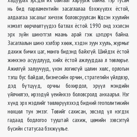
нь бид парламентийн засаглалаа бэхжүүлэх ёстой,
алдаагаа засахыг хичээж боловсруулсан Үндсэн хуулийн
нэмэлт өөрчлөлтүүдээ батлах ёстой. 1990 онд эхэлсэн
эрх зүйн шинэтгэл маань арай гэж цэгцэрч байна.
Засаглалын шинэ хэлбэр хөөж, хэдэн зуун хууль, журмыг
дахиж бичих цаг, мөнгө бидэнд байхгүй. Шийдэх ёстой
жинхэнэ асуудлууд, хийх ёстой ажлууддаа л төвлөрье.
Ажилгүй залуучууд, үнэн логикгүй цалин хөлс, орлогын
тэгш бус байдал, бизнесийн орчин, стратегийн үйлдвэр,
дэд бүтцүүд, орчны бохирдол, эрүүл мэндийн
үйлчилгээ, ирээдүй үеийнхээ боловсролд анхааръя.
Нэг
хүнд эрх мэдлийг төвлөрүүлэхэд бидний геополитикийн
нөхцөл тун эмзэг. Төвийг сахисан, эвсэлд үл нэгдэх
гадаад бодлогоо тууштай сахиж, цөмийн зэвсэггүй
бүсийн статусаа бэхжүүлье.