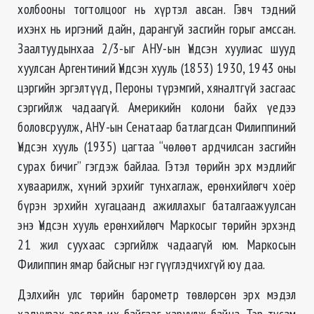
холбооны тогтолцоог нь хүртэл авсан. Гэвч тэдний
ихэнх нь иргэний дайн, дарангуй засгийн горыг амссан.
Заалтуудынхаа 2/3-ыг АНУ-ын Үндсэн хуулиас шууд
хуулсан Аргентиний Үндсэн хууль (1853) 1930, 1943 оны
цэргийн эргэлтүүд, Пероны түрэмгий, хяналтгүй засгаас
сэргийлж чадаагүй. Америкийн колони байх үедээ
боловсруулж, АНУ-ын Сенатаар батлагдсан Филиппиний
Үндсэн хууль (1935) цагтаа “чөлөөт ардчилсан засгийн
сурах бичиг” гэгдэж байлаа. Гэтэл төрийн эрх мэдлийг
хуваарилж, хүний эрхийг тунхаглаж, ерөнхийлөгч хоёр
бүрэн эрхийн хугацаанд ажиллахыг баталгаажуулсан
энэ Үндсэн хууль ерөнхийлөгч Маркосыг төрийн эрхэнд
21 жил суухаас сэргийлж чадаагүй юм. Маркосын
Филиппин ямар байсныг нэг гүүглэдчихгүй юу даа.
Дэлхийн улс төрийн барометр төвлөрсөн эрх мэдэл
хадуурах эрсдэл их байгааг харуулж байна.
Тэр тусам