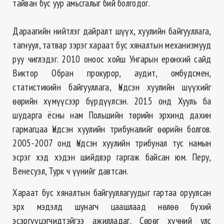
тайван бус уур амьсгалыг бий болгодог.
Дараагийн нийтлэг дайралт шүүх, хуулийн байгууллага,
тагнуул, татвар зэрэг хараат бус хяналтын механизмууд
руу чиглэдэг. 2010 оноос хойш Унгарын ерөнхий сайд
Виктор Обран прокурор, аудит, омбудсмен,
статистикийн байгууллага, Үндсэн хуулийн шүүхийг
өөрийн хүмүүсээр бүрдүүлсэн. 2015 онд Хууль ба
шударга ёсны нам Польшийн төрийн эрхинд дахин
гармагцаа Үндсэн хуулийн трибуналийг өөрийн болгов.
2005-2007 онд Үндсэн хуулийн трибунал тус намын
эсрэг хэд хэдэн шийдвэр гаргаж байсан юм. Перу,
Венесуэл, Турк ч үүнийг давтсан.
Хараат бус хяналтын байгууллагуудыг гартаа оруулсан
эрх мэдэлд шунагч цаашлаад нөлөө бүхий
эсэргүүцэгчидтэйгээ ажилладаг. Сөрөг хүчний улс