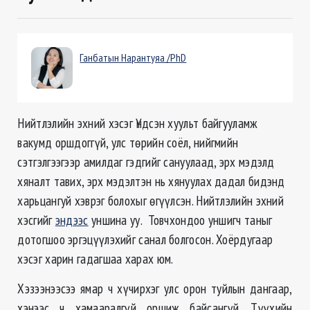
Ганбатын Нарантуяа /PhD
Нийтлэлийн эхний хэсэг Үндсэн хуульт байгууламж
вакумд оршдоггүй, улс төрийн соёл, нийгмийн
сэтгэлгээгээр амилдаг гэдгийг сануулаад, эрх мэдэлд
хяналт тавих, эрх мэдэлтэн нь хянуулах дадал бидэнд
харьцангуй хэврэг болохыг өгүүлсэн. Нийтлэлийн эхний
хэсгийг
эндээс
уншина уу. Товчхондоо уншигч таныг
дотогшоо эргэцүүлэхийг санал болгосон. Хоёрдугаар
хэсэг харин гадагшаа харах юм.
Хэзээнээсээ ямар ч хүчирхэг улс орон туйлын дангаар,
хэнээс ч хамааралгүй оршиж байсангүй. Түүхийн