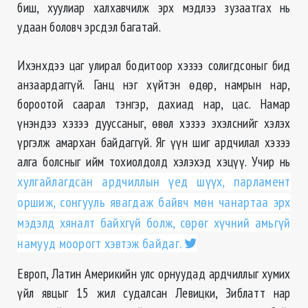
биш, хуулиар халхавчилж эрх мэдлээ зузаатгах нь
удаан боловч эрсдэл багатай.
Ихэнхдээ цаг улирал бодитоор хэзээ солигдсоныг бид
анзаардаггүй. Ганц нэг хүйтэн өдөр, намрын нар,
бороотой саарал тэнгэр, дахиад нар, цас. Намар
үнэндээ хэзээ дууссаныг, өвөл хэзээ эхэлснийг хэлэх
үргэлж амархан байдаггүй. Яг үүн шиг ардчилал хэзээ
алга болсныг ийм тохиолдолд хэлэхэд хэцүү. Учир нь
хулгайлагдсан ардчиллын үед шүүх, парламент
оршиж, сонгууль явагдаж байвч мөн чанартаа эрх
мэдэлд хяналт байхгүй болж, сөрөг хүчний амьгүй
намууд моорогт хэвтэж байдаг.
Европ, Латин Америкийн улс орнуудад ардчиллыг хумих
үйл явцыг 15 жил судалсан Левицки, Зиблатт нар