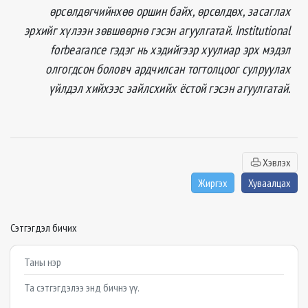
өрсөлдөгчийнхөө оршин байх, өрсөлдөх, засаглах
эрхийг хүлээн зөвшөөрнө гэсэн агуулгатай. Institutional
forbearance гэдэг нь хэдийгээр хуулиар эрх мэдэл
олгогдсон боловч ардчилсан тогтолцоог сулруулах
үйлдэл хийхээс зайлсхийх ёстой гэсэн агуулгатай.
Хэвлэх
Жиргэх
Хуваалцах
Сэтгэгдэл бичих
Example textarea