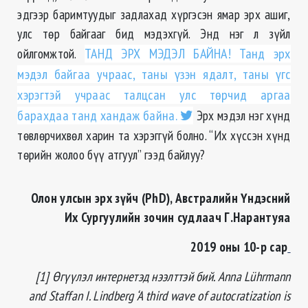
эдгээр баримтуудыг задлахад хүргэсэн ямар эрх ашиг,
улс төр байгааг бид мэдэхгүй. Энд нэг л зүйл
ойлгомжтой.
ТАНД ЭРХ МЭДЭЛ БАЙНА! Танд эрх
мэдэл байгаа учраас, таны үзэн ядалт, таны үгс
хэрэгтэй учраас талцсан улс төрчид аргаа
барахдаа танд хандаж байна.
Эрх мэдэл нэг хүнд
төвлөрчихвөл харин та хэрэггүй болно. “Их хүссэн хүнд
төрийн жолоо бүү атгуул” гээд байлуу?
Олон улсын эрх зүйч (
PhD), Австралийн Үндэсний
Их Сургуулийн зочин судлаач Г.Нарантуяа
2019 оны 10-р сар
[1] Өгүүлэл интернетэд нээлттэй бий. Anna Lührmann
and Staffan I. Lindberg ‘A third wave of autocratization is