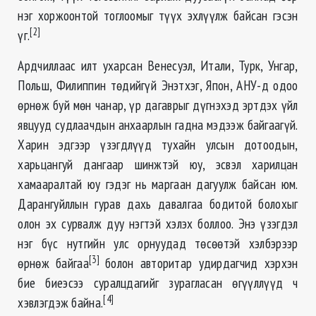
нэг хоржоонтой тоглоомыг түүх эхлүүлж байсан гэсэн
[2]
үг.
Ардчиллаас илт ухарсан Венесуэл, Итали, Турк, Унгар,
Польш, Филиппин төдийгүй Энэтхэг, Япон, АНУ-д одоо
өрнөж буй мөн чанар, үр дагаврыг дүгнэхэд эртдэх үйл
явцууд судлаачдын анхаарлын гадна мэдээж байгаагүй.
Харин эдгээр үзэгдлүүд тухайн улсын дотоодын,
харьцангуй дангаар шинжтэй юу, эсвэл харилцан
хамааралтай юу гэдэг нь маргаан дагуулж байсан юм.
Дарангуйллын гурав дахь давалгаа бодитой болохыг
олон эх сурвалж дуу нэгтэй хэлэх боллоо. Энэ үзэгдэл
нэг бүс нутгийн улс орнуудад төсөөтэй хэлбэрээр
[3]
өрнөж байгаа
болон авторитар удирдагчид хэрхэн
бие биеэсээ суралцдагийг зурагласан өгүүллүүд ч
[4]
хэвлэгдэж байна.