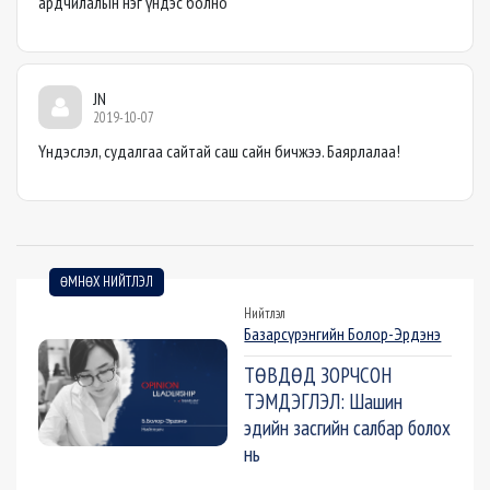
ардчилалын нэг үндэс болно
JN
2019-10-07
Үндэслэл, судалгаа сайтай саш сайн бичжээ. Баярлалаа!
ӨМНӨХ НИЙТЛЭЛ
Нийтлэл
Базарсүрэнгийн Болор-Эрдэнэ
ТӨВДӨД ЗОРЧСОН
ТЭМДЭГЛЭЛ: Шашин
эдийн засгийн салбар болох
нь