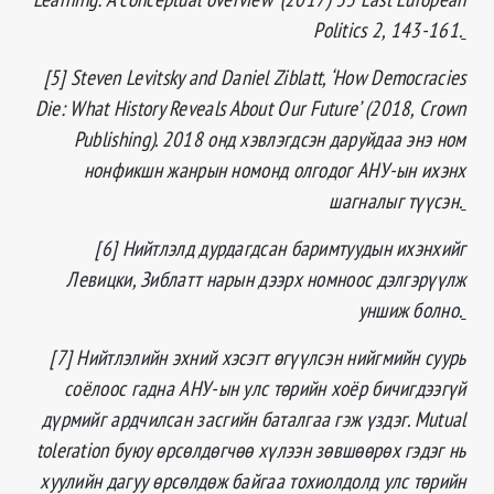
Politics 2, 143-161.
[5] Steven Levitsky and Daniel Ziblatt, ‘How Democracies
Die: What History Reveals About Our Future’ (2018, Crown
Publishing). 2018 онд хэвлэгдсэн даруйдаа энэ ном
нонфикшн жанрын номонд олгодог АНУ-ын ихэнх
шагналыг түүсэн.
[6] Нийтлэлд дурдагдсан баримтуудын ихэнхийг
Левицки, Зиблатт нарын дээрх номноос дэлгэрүүлж
уншиж болно.
[7] Нийтлэлийн эхний хэсэгт өгүүлсэн нийгмийн суурь
соёлоос гадна АНУ-ын улс төрийн хоёр бичигдээгүй
дүрмийг ардчилсан засгийн баталгаа гэж үздэг. Mutual
toleration буюу өрсөлдөгчөө хүлээн зөвшөөрөх гэдэг нь
хуулийн дагуу өрсөлдөж байгаа тохиолдолд улс төрийн