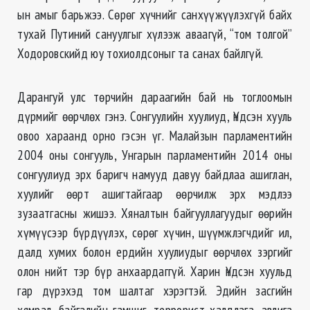
ын амыг барьжээ. Сөрөг хүчнийг санхүүжүүлэхгүй байх
тухай Путиний сануулгыг хүлээж аваагүй, “том толгой”
Ходоровскийд юу тохиолдсоныг та санах байлгүй.
Дарангуй улс төрчийн дараагийн бай нь тоглоомын
дүрмийг өөрчлөх гэнэ. Сонгуулийн хуулиуд, Үндсэн хууль
овоо хараанд орно гэсэн үг. Малайзын парламентийн
2004 оны сонгууль, Унгарын парламентийн 2014 оны
сонгуулиуд эрх баригч намууд давуу байдлаа ашиглан,
хуулийг өөрт ашигтайгаар өөрчилж эрх мэдлээ
зузаатгасны жишээ. Хяналтын байгууллагуудыг өөрийн
хүмүүсээр бүрдүүлэх, сөрөг хүчин, шүүмжлэгчдийг ил,
далд хумих болон ердийн хуулиудыг өөрчлөх зэргийг
олон нийт тэр бүр анхаардаггүй. Харин Үндсэн хуульд
гар дүрэхэд том шалтаг хэрэгтэй. Эдийн засгийн
хямрал, байгалийн гамшиг, террорист халдлага, авлига