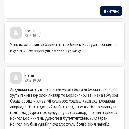
Нийтлэх
Zochin
2019-10-12
Уг нь их олон жишээ баримт татаж бичиж. Найруулга бичилт нь
муу юм. Эргэж өөрөө уншиж үздэггүй юмуу
Иргэн
2019-10-09
Ардчилал гэж юу вэ ихэнх хүмүүс энэ бол хүн бүрийн эрх чөлөө,
хууль гэх мэтээр олон янзаар тодорхойлно. Гэвч манай бүү хэл
бусад оронд ч ялгаагүй хууль эрх мэдэлд хүрэгсэд дураараа
авирладаг болгодог нийгмийг л хэлдэг юм шиг болж ялангуяа
гадгаадад сурсан гэх хүмүүс юу билээ хавард гэх шиг тэрийгээ
монголдоо нийгэмшүүлэх гээд бүтэлгүйтхийн. Уучлаарай
монгол ану биш үүнийг л судалж хууль болго энэ л манайд