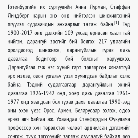
Готенбургийн их сургуулийн Анна Лурман, Стаффан
Линдберг нарын энэ онд нийтэлсэн шинжилгээний
[1]
өгүүлэл судлаачдын анхаарлыг татаж байна.
Тэд
1900-2017 онд дэлхийн 109 улсад өрнөсөн хаалттай
нийгэм, дарангуй засгийг бий болгох 217 удаагийн
оролдлогод шинжилж, дарангуйллын гурав дахь
давалгаа бодитоор бий болсныг харуулжээ.
Дарангуйлал гэж нэг хүний гарт төвлөрсөн хяналтгүй
эрх мэдэл, олон ургальч үзэл хумигдсан байдлыг хэлж
байна.
Тэдний судалгаагаар дарангуйллын эхний
давалгаа 1926-1942 онд, хоёр дахь давалгаа 1961-
1977 онд явагдсан бол гурав дахь давалгаа 1990-ээд
оны эхэн үеэс Орос, Армен, Беларусаар эхлэж, одоо
эрчээ авч байгаа аж. Ухаандаа Стэнфордын Фукуяама
профессор хүн төрөлхтөн чөлөөт ардчилсан дэглэмийг
сонгож, түүх төгссөнийг зарлаж дуусаагүй байхад өөр