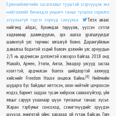
Ерөнхийлөгчийн засаглалыг тууштай эсэргүүцэж энэ
нийтлэлийг бичихдээ уншигч таныг түгшээх зорилго
агуулаагүй гэдгээ зориуд сануулъя.
Тэгэх аваас
нийгэмд айдас, бухимдал төрүүлж, үүссэн сэтгэл
хөдлөлөөр далимдуулан, эрх ашгаа урагшлуулдаг
шалихгүй улс төрчөөс ялгаагүй болно. Дарангуйллын
давалгаа бодитой хэдий боловч дэлхийн улс орнуудын
2/3 нь ардчилсан дэглэмтэй хэвээрээ байгаа. 2018 онд
Малайз, Армен, Этопи, Ангол, Эквадор улсууд засгаа
нээлттэй, ардчилсан болгох шийдвэртэй алхмууд
[8]
хийснийг Freedom House онцлож байна.
Нийгмийн
шударга бус байдлыг илтгэсэн, олон нийтийг цочроосон
мэдээ, баримт задрах тусам хийрхэж савлахгүйгээр, үйл
явцыг саруул ухаанаар шүүн тунгаахыг танаас хүсье.
Жаран тэрбумыг сонсоход, сэжигтнүүдийг эрүүдэн
шүүхэд, мөнгөтэй оймс харахад ой гутаж байсан. Гэвч