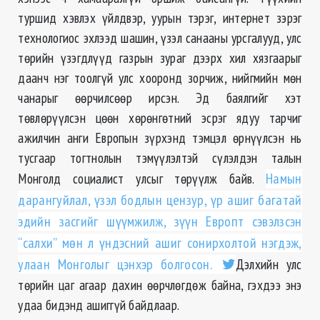
туршид хэвлэх үйлдвэр, уурын тэрэг, интернет зэрэг
технологиос эхлээд шашин, үзэл санааны урсгалууд, улс
төрийн үзэгдлүүд газрын зураг дээрх хил хязгаарыг
даанч нэг тоолгүй улс хооронд зорчиж, нийгмийн мөн
чанарыг өөрчилсөөр ирсэн. Эд баялгийг хэт
төвлөрүүлсэн цөөн хөрөнгөтний эсрэг ядуу тарчиг
ажилчин анги Европын зүрхэнд тэмцэл өрнүүлсэн нь
тусгаар тогтнолын тэмүүлэлтэй сүлэлдэн талын
Монголд социалист улсыг төрүүлж байв.
Намын
дарангуйлал, үзэл бодлын цензур, үр ашиг багатай
эдийн засгийг шүүмжилж, зүүн Европт сэвэлзсэн
“салхи” мөн л үндэсний ашиг сонирхолтой нэгдэж,
улаан Монголыг цэнхэр болгосон.
Дэлхийн улс
төрийн цаг агаар дахин өөрчлөгдөж байна, гэхдээ энэ
удаа бидэнд ашиггүй байдлаар.