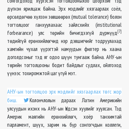
сонгогдоход хүргэсэн тогтолцооныхоо цоорхойг тэд
дүгнэн ярилцаж байна. Эрх мэдлийг хязгаарлах соёл,
өрсөлдөгчөө хүлээн зөвшөөрөх (mutual tolerance) болон
тогтолцоог ганхуулахаас зайлсхийх (institutional
[7]
forbearance) улс төрийн бичигдээгүй дүрмүүд
төдийгүй ерөнхийлөгчид нэр дэвшигчийг тодруулахад
хамгийн чухал үүрэгтэй намуудын филтер нь хаана
доголдсоныг тэд яг одоо шүүн тунгааж байна. АНУ-ын
төрийн тогтолцооны бодит байдлыг судлах, ойлгоход
үүнээс тохиромжтой цаг үгүй мэт.
АНУ-ын тогтолцоо эрх мэдлийг хязгаарлах төгс жор
биш.
Колончлолын дараах Латин Америкийн
улсуудын ихэнх нь АНУ-ын Үндсэн хуулийг хуулсан. Тэд
Америк маягийн ерөнхийлөгч, хоёр танхимтай
парламент, шүүх, зарим нь бүр сонгогчдын коллеги,