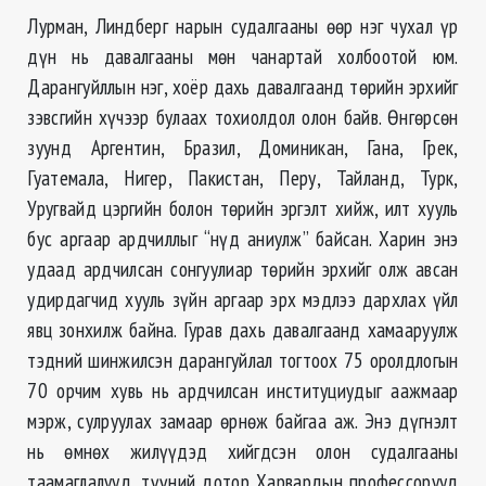
Лурман, Линдберг нарын судалгааны өөр нэг чухал үр
дүн нь давалгааны мөн чанартай холбоотой юм.
Дарангуйллын нэг, хоёр дахь давалгаанд төрийн эрхийг
зэвсгийн хүчээр булаах тохиолдол олон байв. Өнгөрсөн
зуунд Аргентин, Бразил, Доминикан, Гана, Грек,
Гуатемала, Нигер, Пакистан, Перу, Тайланд, Турк,
Уругвайд цэргийн болон төрийн эргэлт хийж, илт хууль
бус аргаар ардчиллыг “нүд аниулж” байсан. Харин энэ
удаад ардчилсан сонгуулиар төрийн эрхийг олж авсан
удирдагчид хууль зүйн аргаар эрх мэдлээ дархлах үйл
явц зонхилж байна. Гурав дахь давалгаанд хамааруулж
тэдний шинжилсэн дарангуйлал тогтоох 75 оролдлогын
70 орчим хувь нь ардчилсан институциудыг аажмаар
мэрж, сулруулах замаар өрнөж байгаа аж. Энэ дүгнэлт
нь өмнөх жилүүдэд хийгдсэн олон судалгааны
таамаглалууд, түүний дотор Харвардын профессорууд