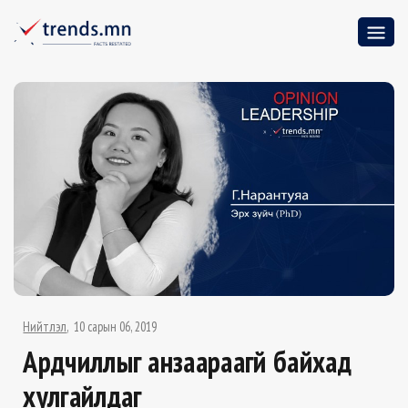
Нийтлэл
10 сарын 06, 2019
Ардчиллыг анзаараагүй байхад
хулгайлдаг