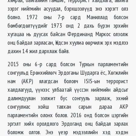
зэрэг нийгмийн асуудал, бэрхшээлүүд энэ хэрэгт олз
болно. 1972 оны 7-р сард Маниллад болсон
бөмбөгдөлтүүдийг 1973 онд 2 дахь бүрэн эрхийн
хугацаа нь дуусах байсан Фердинанд Маркос олзолж
онц байдал зарласан, Үндсэн хуулиа өөрчилж эрх мэдлээ
дахин 14 жил дархлаж байв.
2015 оны 6-р сард болсон Туркын парламентийн
сонгуульд Ерөнхийлөгч Эрдоганы Шударга ёс, Хөгжлийн
нам (AKP) ялагдсан боловч ISIS-ын террорист
халдлагууд, үүнээс улбаатай үүссэн нийгмийн айдсыг
далимдуулан ээлжит бус сонгууль зарлаж, эхний
сонгуулиас хойш тавхан сарын дараа AKP
парламентийн олонх болов. 2016 онд болсон цэргийн
эргэлт хийх оролдлого Эрдоганд онц байдал зарлах
боломж олгов. Энэ үеэр мэдээллийн хэд хэдэн