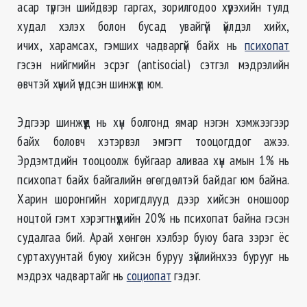
асар түргэн шийдвэр гаргах, зорилгодоо хүрэхийн тулд
худал хэлэх болон бусад увайгүй үйлдэл хийх,
ичих, харамсах, гэмших чадваргүй байх нь
психопат
гэсэн нийгмийн эсрэг (antisocial) сэтгэл мэдрэлийн
өвчтэй хүний үндсэн шинжүүд юм.
Эдгээр шинжүүд нь хүн болгонд ямар нэгэн хэмжээгээр
байх боловч хэтэрвэл эмгэгт тооцогддог ажээ.
Эрдэмтдийн тооцоолж буйгаар аливаа хүн амын 1% нь
психопат байх байгалийн өгөгдөлтэй байдаг юм байна.
Харин шоронгийн хоригдлууд дээр хийсэн оношоор
ноцтой гэмт хэрэгтнүүдийн 20% нь психопат байна гэсэн
судалгаа бий. Арай хөнгөн хэлбэр буюу бага зэрэг ёс
суртахуунтай буюу хийсэн буруу зүйлийнхээ бурууг нь
мэдрэх чадвартайг нь
социопат
гэдэг.