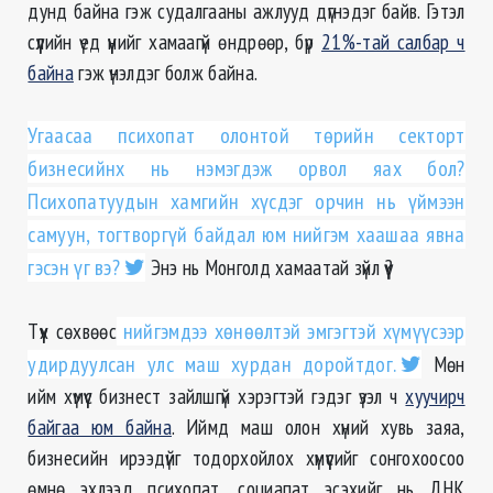
дунд байна гэж судалгааны ажлууд дүгнэдэг байв. Гэтэл
сүүлийн үед үүнийг хамаагүй өндрөөр, бүр
21%-тай салбар ч
байна
гэж үнэлдэг болж байна.
Угаасаа психопат олонтой төрийн секторт
бизнесийнх нь нэмэгдэж орвол яах бол?
Психопатуудын хамгийн хүсдэг орчин нь үймээн
самуун, тогтворгүй байдал юм нийгэм хаашаа явна
гэсэн үг вэ?
Энэ нь Монголд хамаатай зүйл үү?
Түүх сөхвөөс
нийгэмдээ хөнөөлтэй эмгэгтэй хүмүүсээр
удирдуулсан улс маш хурдан доройтдог.
Мөн
ийм хүмүүс бизнест зайлшгүй хэрэгтэй гэдэг үзэл ч
хуучирч
байгаа юм байна
. Иймд маш олон хүний хувь заяа,
бизнесийн ирээдүйг тодорхойлох хүмүүсийг сонгохоосоо
өмнө эхлээд психопат, социапат эсэхийг нь ДНК