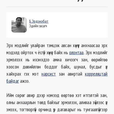
Б.Эрдэнэбат
Эдийн засагч
Эрх мэдлийг улайран тэмцэж авсан хүмүүс анхнаасаа эрх
мэдэлд ойртох ч ёсгүй хүмүүс байх нь
олонтаа
. Эрх мэдлийг
эрмэлзэх нь ихэнхдээ амиа хичээгч зан, өөрийгөө
хоосон дөвийлгөн боддог байх, шунал, бусдыг үл
хайхрах гэх мэт
нарсист
зан авиртай
корреляцтай
байдаг
ажээ.
Ийм сөрөг авир дээр нэмээд өөртөө хэт итгэлтэй зан,
олны анхаарлын төвд байхыг эрмэлзэх, аливаа зүйлээс үл
эмээх, тогтворгүй орчинд үр дагаварыг нь тунгаалгүйгээр