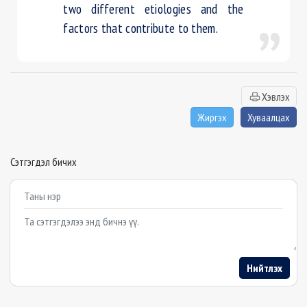
two different etiologies and the
factors that contribute to them.
Хэвлэх
Жиргэх
Хуваалцах
Сэтгэгдэл бичих
Example textarea
Нийтлэх