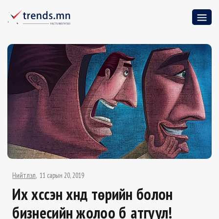
Нийтлэл
11 сарын 20, 2019
Их хүссэн хүнд төрийн болон
бизнесийн жолоо бүү атгуул!