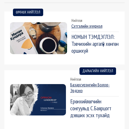
ӨМНӨХ НИЙТЛЭЛ
Нийтлэл
Сэтгэлийн хүүрнэл
НОМЫН ТЭМДЭГЛЭЛ:
Тэвчихийн аргагүй хөнгөн
оршихуй
ДАРААГИЙН НИЙТЛЭЛ
Нийтлэл
Базарсүрэнгийн Болор-
Эрдэнэ
Ерөнхийлөгчийн
сонгуульд С.Баярцогт
дэвших эсэх тухайд