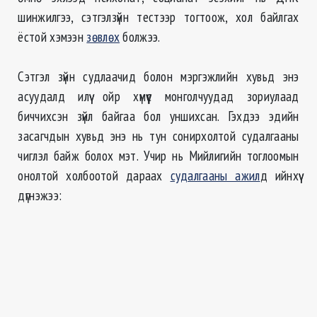
шинжилгээ, сэтгэлзүйн тестээр тогтоож, хол байлгах
ёстой хэмээн
зөвлөх
болжээ.
Сэтгэл зүйн судлаачид болон мэргэжлийн хувьд энэ
асуудалд илүү ойр хүмүүс монголчуудад зориулаад
биччихсэн зүйл байгаа бол уншихсан. Гэхдээ эдийн
засагчдын хувьд энэ нь тун сонирхолтой судалгааны
чиглэл байж болох мэт. Учир нь Мийлигийн тоглоомын
онолтой холбоотой дараах
судалгааны ажил
д ийнхүү
дүгнэжээ: