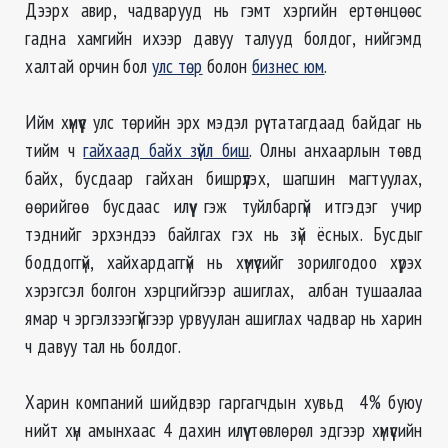
Дээрх авир, чадварууд нь гэмт хэргийн ертөнцөөс
гадна хамгийн ихээр давуу талууд болдог, нийгэмд
халтай орчин бол
улс төр
болон
бизнес юм
.
Ийм хүмүүс улс төрийн эрх мэдэл рүү татагдаад байдаг нь
тийм ч
гайхаад байх зүйл биш
. Олны анхаарлын төвд
байх, бусдаар гайхан бишрүүлэх, шагшин магтуулах,
өөрийгөө бусдаас илүү гэж туйлбаргүй итгэдэг учир
тэднийг эрхэндээ байлгах гэх нь зүй ёсных. Бусдыг
боддоггүй, хайхардаггүй нь хүмүүсийг зорилгодоо хүрэх
хэрэгсэл болгон хэрцгийгээр ашиглах, албан тушаалаа
ямар ч эргэлзээгүйгээр урвуулан ашиглах чадвар нь харин
ч давуу тал нь болдог.
Харин компаний шийдвэр гаргагчдын хувьд 4% буюу
нийт хүн амынхаас 4 дахин илүү төвлөрөл эдгээр хүмүүсийн