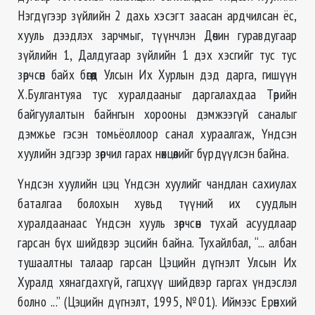
Нэгдүгээр зүйлийн 2 дахь хэсэгт заасан ардчилсан ёс,
хууль дээдлэх зарчмыг, түүнчлэн Дөчин гуравдугаар
зүйлийн 1, Далдугаар зүйлийн 1 дэх хэсгийг тус тус
зөрчсөн байх бөгөөд Улсын Их Хурлын дэд дарга, гишүүн
Х.Булгантуяа тус хуралдааныг даргалахдаа Төрийн
байгуулалтын байнгын хорооны дэмжээгүй саналыг
дэмжье гэсэн томьёоллоор санал хураалгаж, Үндсэн
хуулийн эдгээр зөрчил гарах нөхцөлийг бүрдүүлсэн байна.
Үндсэн хуулийн цэц Үндсэн хуулийг чандлан сахиулах
баталгаа болохын хувьд түүний их суудлын
хуралдаанаас Үндсэн хууль зөрчсөн тухай асуудлаар
гарсан бүх шийдвэр эцсийн байна. Тухайлбал, “... албан
тушаалтны талаар гарсан Цэцийн дүгнэлт Улсын Их
Хуралд хянагдахгүй, гагцхүү шийдвэр гаргах үндэслэл
болно ...” (Цэцийн дүгнэлт, 1995, №01). Иймээс Ерөнхий