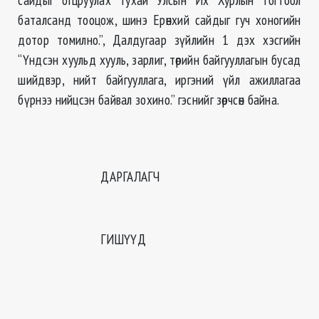
баталсанд тооцож, шинэ Ерөнхий сайдыг гуч хоногийн
дотор томилно.”, Далдугаар зүйлийн 1 дэх хэсгийн
“Үндсэн хуульд хууль, зарлиг, төрийн байгууллагын бусад
шийдвэр, нийт байгууллага, иргэний үйл ажиллагаа
бүрнээ нийцсэн байвал зохино.” гэснийг зөрчсөн байна.
ДАРГАЛАГЧ
ГИШҮҮД