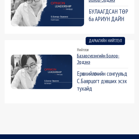
БУЛААГДСАН ТӨР
ба АРИУН ДАЙН
ДАРААГИЙН НИЙТЛЭЛ
Нийтлэл
Базарсүрэнгийн Болор-
Эрдэнэ
Ерөнхийлөгчийн сонгуульд
С.Баярцогт дэвших эсэх
тухайд