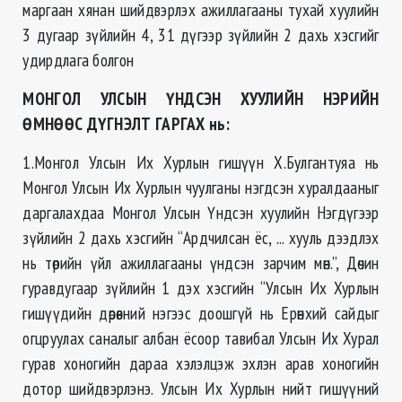
маргаан хянан шийдвэрлэх ажиллагааны тухай хуулийн
3 дугаар зүйлийн 4, 31 дүгээр зүйлийн 2 дахь хэсгийг
удирдлага болгон
МОНГОЛ УЛСЫН ҮНДСЭН ХУУЛИЙН НЭРИЙН
ӨМНӨӨС ДҮГНЭЛТ ГАРГАХ нь:
1.Монгол Улсын Их Хурлын гишүүн Х.Булгантуяа нь
Монгол Улсын Их Хурлын чуулганы нэгдсэн хуралдааныг
даргалахдаа Монгол Улсын Үндсэн хуулийн Нэгдүгээр
зүйлийн 2 дахь хэсгийн “Ардчилсан ёс, ... хууль дээдлэх
нь төрийн үйл ажиллагааны үндсэн зарчим мөн.”, Дөчин
гуравдугаар зүйлийн 1 дэх хэсгийн “Улсын Их Хурлын
гишүүдийн дөрөвний нэгээс доошгүй нь Ерөнхий сайдыг
огцруулах саналыг албан ёсоор тавибал Улсын Их Хурал
гурав хоногийн дараа хэлэлцэж эхлэн арав хоногийн
дотор шийдвэрлэнэ. Улсын Их Хурлын нийт гишүүний