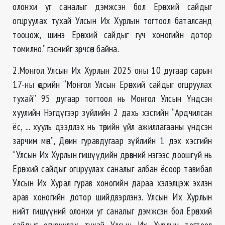
олонхи уг саналыг дэмжсэн бол Ерөнхий сайдыг
огцруулах тухай Улсын Их Хурлын тогтоол баталсанд
тооцож, шинэ Ерөнхий сайдыг гуч хоногийн дотор
томилно.” гэснийг зөрчсөн байна.
2.Монгол Улсын Их Хурлын 2025 оны 10 дугаар сарын
17-ны өдрийн “Монгол Улсын Ерөнхий сайдыг огцруулах
тухай” 95 дугаар тогтоол нь Монгол Улсын Үндсэн
хуулийн Нэгдүгээр зүйлийн 2 дахь хэсгийн “Ардчилсан
ёс, ... хууль дээдлэх нь төрийн үйл ажиллагааны үндсэн
зарчим мөн.”, Дөчин гуравдугаар зүйлийн 1 дэх хэсгийн
“Улсын Их Хурлын гишүүдийн дөрөвний нэгээс доошгүй нь
Ерөнхий сайдыг огцруулах саналыг албан ёсоор тавибал
Улсын Их Хурал гурав хоногийн дараа хэлэлцэж эхлэн
арав хоногийн дотор шийдвэрлэнэ. Улсын Их Хурлын
нийт гишүүний олонхи уг саналыг дэмжсэн бол Ерөнхий
сайдыг огцруулах тухай Улсын Их Хурлын тогтоол