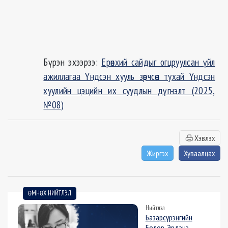
Бүрэн эхээрээ:
Ерөнхий сайдыг огцруулсан үйл
ажиллагаа Үндсэн хууль зөрчсөн тухай Үндсэн
хуулийн цэцийн их суудлын дүгнэлт (2025,
№08)
Хэвлэх
Жиргэх
Хуваалцах
ӨМНӨХ НИЙТЛЭЛ
Нийтлэл
Базарсүрэнгийн
Болор-Эрдэнэ