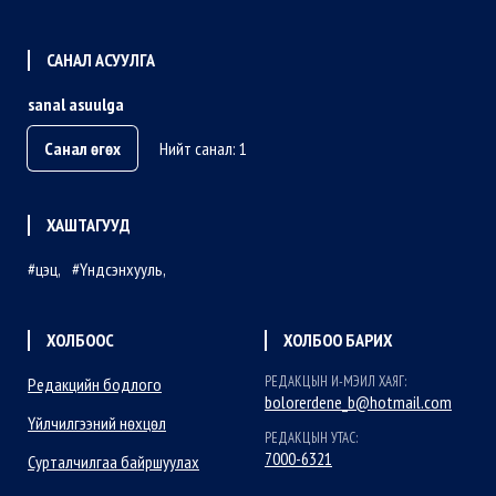
САНАЛ АСУУЛГА
sanal asuulga
Санал өгөх
Нийт санал: 1
ХАШТАГУУД
цэц
Үндсэнхууль
ХОЛБООС
ХОЛБОО БАРИХ
РЕДАКЦЫН И-МЭИЛ ХАЯГ:
Редакцийн бодлого
bolorerdene_b@hotmail.com
Үйлчилгээний нөхцөл
РЕДАКЦЫН УТАС:
7000-6321
Сурталчилгаа байршуулах