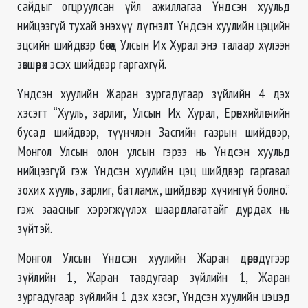
сайдыг огцруулсан үйл ажиллагаа Үндсэн хуульд
нийцээгүй тухай энэхүү дүгнэлт Үндсэн хуулийн цэцийн
эцсийн шийдвэр бөгөөд Улсын Их Хурал энэ талаар хүлээн
зөвшөөрөх эсэх шийдвэр гаргахгүй.
Үндсэн хуулийн Жаран зургадугаар зүйлийн 4 дэх
хэсэгт “Хууль, зарлиг, Улсын Их Хурал, Ерөнхийлөгчийн
бусад шийдвэр, түүнчлэн Засгийн газрын шийдвэр,
Монгол Улсын олон улсын гэрээ нь Үндсэн хуульд
нийцээгүй гэж Үндсэн хуулийн цэц шийдвэр гаргавал
зохих хууль, зарлиг, батламж, шийдвэр хүчингүй болно.”
гэж заасныг хэрэгжүүлэх шаардлагатайг дурдах нь
зүйтэй.
Монгол Улсын Үндсэн хуулийн Жаран дөрөвдүгээр
зүйлийн 1, Жаран тавдугаар зүйлийн 1, Жаран
зургадугаар зүйлийн 1 дэх хэсэг, Үндсэн хуулийн цэцэд