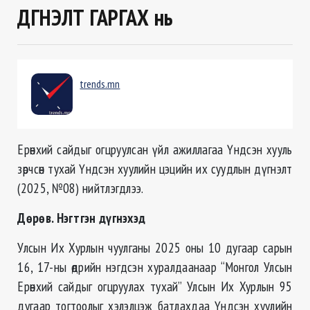
ДҮГНЭЛТ ГАРГАХ нь
trends.mn
Ерөнхий сайдыг огцруулсан үйл ажиллагаа Үндсэн хууль
зөрчсөн тухай Үндсэн хуулийн цэцийн их суудлын дүгнэлт
(2025, №08) нийтлэгдлээ.
Дөрөв. Нэгтгэн дүгнэхэд
Улсын Их Хурлын чуулганы 2025 оны 10 дугаар сарын
16, 17-ны өдрийн нэгдсэн хуралдаанаар “Монгол Улсын
Ерөнхий сайдыг огцруулах тухай” Улсын Их Хурлын 95
дугаар тогтоолыг хэлэлцэж батлахдаа Үндсэн хуулийн