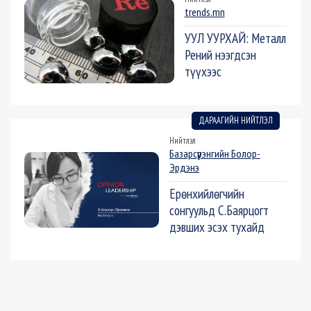
trends.mn
УУЛ УУРХАЙ: Металл
Рений нээгдсэн
түүхээс
ДАРААГИЙН НИЙТЛЭЛ
Нийтлэл
Базарсүрэнгийн Болор-
Эрдэнэ
Ерөнхийлөгчийн
сонгуульд С.Баярцогт
дэвших эсэх тухайд