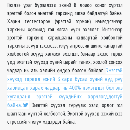
Гэхдээ ураг бүрэлдээд эхний 8 долоо хоног хүртэл
эрэгтэй болон эмэгтэй тархинд ялгаа байдаггүй байна.
Харин тестесторон (эрэгтэй гормон) нэмэгдсэнээр
тархины хѳгжилд гол ялгаа үүсч эхэлдэг. Ингэснээр
эрэгтэй тархинд харилцааны чадвартай холбоотой
тархины эсүүд гэхээсээ, илүү аггрессив шинж чанартай
холбоотой эсүүд хѳгжиж эхэлдэг. Улмаар эхээс тѳрѳх
үед эмэгтэй хүүхэд хүний царайг таних, хоолой сонсох
чадвар нь аль хэдийн ѳндѳр болсон байдаг.
Эмэгтэй
хүүхэд тѳрѳѳд эхний 3 сард бусад хүний нүд рүү
харилцан харах чадвар нь 400% нэмэгддэг бол энэ
хугацаанд эрэгтэй хүүхдийнх ѳѳрчлѳгддѳггүй
байна.
Эмэгтэй хүүхэд түрүүлж хэлд ордог гол
шалтгаан үүнтэй холбоотой. Эмэгтэй хүүхэд ээжийнхээ
стрессийг ч илүү мэдэрдэг байна.