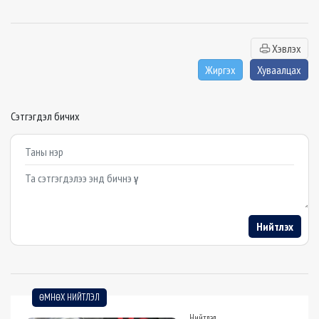
Хэвлэх
Жиргэх
Хуваалцах
Сэтгэгдэл бичих
Example textarea
Нийтлэх
ӨМНӨХ НИЙТЛЭЛ
Нийтлэл