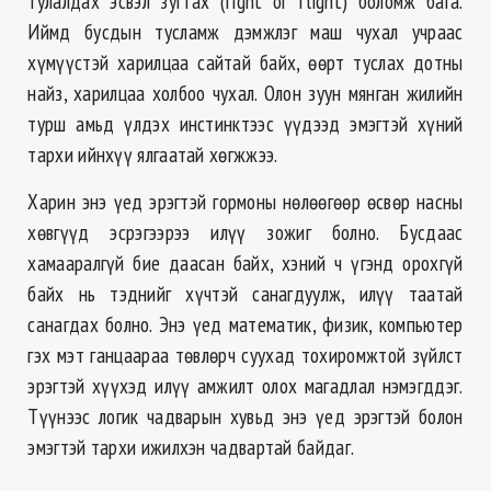
тулалдах эсвэл зугтах (fight or flight) боломж бага.
Иймд бусдын тусламж дэмжлэг маш чухал учраас
хүмүүстэй харилцаа сайтай байх, ѳѳрт туслах дотны
найз, харилцаа холбоо чухал. Олон зуун мянган жилийн
турш амьд үлдэх инстинктээс үүдээд эмэгтэй хүний
тархи ийнхүү ялгаатай хѳгжжээ.
Харин энэ үед эрэгтэй гормоны нѳлѳѳгѳѳр ѳсвѳр насны
хѳвгүүд эсрэгээрээ илүү зожиг болно. Бусдаас
хамааралгүй бие даасан байх, хэний ч үгэнд орохгүй
байх нь тэднийг хүчтэй санагдуулж, илүү таатай
санагдах болно. Энэ үед математик, физик, компьютер
гэх мэт ганцаараа тѳвлѳрч суухад тохиромжтой зүйлст
эрэгтэй хүүхэд илүү амжилт олох магадлал нэмэгддэг.
Түүнээс логик чадварын хувьд энэ үед эрэгтэй болон
эмэгтэй тархи ижилхэн чадвартай байдаг.