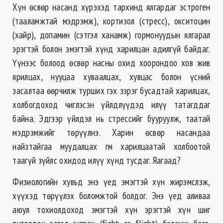
Хүн ѳсвѳр насанд хүрэхэд тархинд ялгардаг эстроген
(тааламжтай мэдрэмж), кортизол (стресс), окситоцин
(хайр), допамин (сэтгэл ханамж) гормонуудын ялгарал
эрэгтэй болон эмэгтэй хүнд харилцан адилгүй байдаг.
Үүнээс болоод ѳсвѳр насны охид хоорондоо хов жив
ярилцах, нууцаа хуваалцах, хувцас болон үсний
засалтаа ѳѳрчилж турших гэх зэрэг бусадтай харилцах,
холбогдоход чиглэсэн үйлдлүүдэд илүү татагддаг
байна. Эдгээр үйлдэл нь стрессийг бууруулж, таатай
мэдрэмжийг тѳрүүлнэ. Харин ѳсвѳр насандаа
найзтайгаа муудалцах гм харилцаатай холбоотой
таагүй зүйлс охидод илүү хүнд тусдаг. Яагаад?
Физиологийн хувьд энэ үед эмэгтэй хүн жирэмслэж,
хүүхэд тѳрүүлэх боломжтой болдог. Энэ үед аливаа
аюул тохиолдоход эмэгтэй хүн эрэгтэй хүн шиг