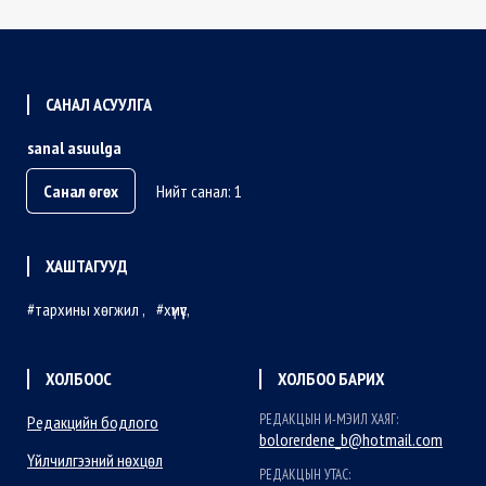
САНАЛ АСУУЛГА
sanal asuulga
Санал өгөх
Нийт санал: 1
ХАШТАГУУД
тархины хөгжил
хүмүүс
ХОЛБООС
ХОЛБОО БАРИХ
РЕДАКЦЫН И-МЭИЛ ХАЯГ:
Редакцийн бодлого
bolorerdene_b@hotmail.com
Үйлчилгээний нөхцөл
РЕДАКЦЫН УТАС: