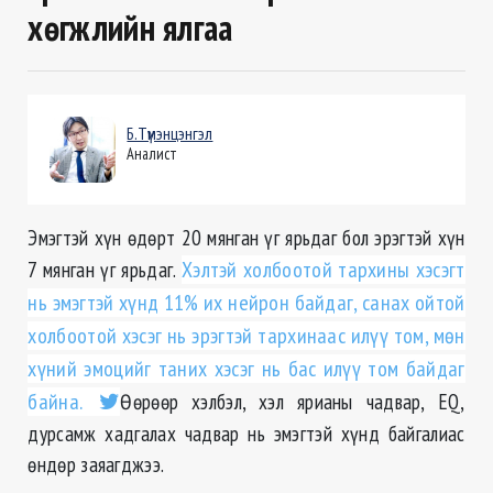
хөгжлийн ялгаа
Б.Түмэнцэнгэл
Аналист
Эмэгтэй хүн ѳдѳрт 20 мянган үг ярьдаг бол эрэгтэй хүн
7 мянган үг ярьдаг.
Хэлтэй холбоотой тархины хэсэгт
нь эмэгтэй хүнд 11% их нейрон байдаг, санах ойтой
холбоотой хэсэг нь эрэгтэй тархинаас илүү том, мѳн
хүний эмоцийг таних хэсэг нь бас илүү том байдаг
байна.
Ѳѳрѳѳр хэлбэл, хэл ярианы чадвар, EQ,
дурсамж хадгалах чадвар нь эмэгтэй хүнд байгалиас
ѳндѳр заяагджээ.