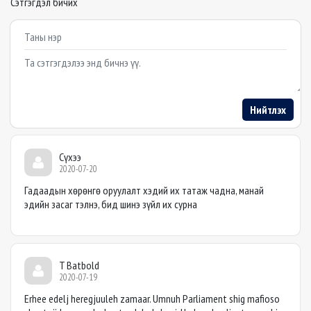
Сэтгэгдэл бичих
Example textarea
Нийтлэх
Сүхээ
2020-07-20
Гадаадын хөрөнгө оруулалт хэдий их татаж чадна, манай
эдийн засаг тэлнэ, бид шинэ зүйл их сурна
T Batbold
2020-07-19
Erhee edelj heregjuuleh zamaar. Umnuh Parliament shig mafioso