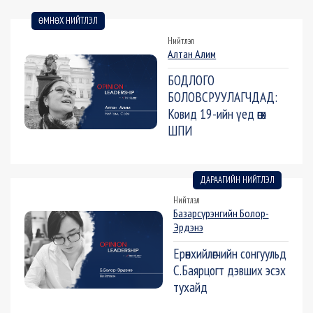
ӨМНӨХ НИЙТЛЭЛ
Нийтлэл
Алтан Алим
БОДЛОГО
БОЛОВСРУУЛАГЧДАД:
Ковид 19-ийн үед өгөх
ШПИ
ДАРААГИЙН НИЙТЛЭЛ
Нийтлэл
Базарсүрэнгийн Болор-
Эрдэнэ
Ерөнхийлөгчийн сонгуульд
С.Баярцогт дэвших эсэх
тухайд