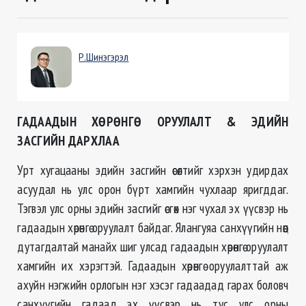
Р.Шинэгэрэл
ГАДААДЫН ХӨРӨНГӨ ОРУУЛАЛТ &
ЭДИЙН
ЗАСГИЙН ДАРХЛАА
Урт хугацааны эдийн засгийн өсөлтийг хэрхэн удирдах
асуудал нь улс орон бүрт хамгийн чухлаар яригддаг.
Тэгвэл улс орны эдийн засгийг өсгөх нэг чухал эх үүсвэр нь
гадаадын хөрөнгө оруулалт байдаг. Ялангуяа санхүүгийн нөөц
дутагдалтай манайх шиг улсад гадаадын хөрөнгө оруулалт
хамгийн их хэрэгтэй. Гадаадын хөрөнгө оруулалттай аж
ахуйн нэгжийн орлогын нэг хэсэг гадаадад гарах боловч
санхүүгийн гадаад эх үүсвэр нь тус улс орны