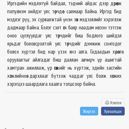
Иргэдийн мэдлэггүй байдал, тэдний айдас дээр дөрөөлж
популизм хийдэг улс төрчдөөс салмаар байна. Иргэд бид
мэдлэг рүү, эх сурвалжтай үнэн зөв мэдээллийг хэрэглэж
дадмаар байна. Бэлэг сэлт өгч баяр наадам ивээн тэтгэж
оноо цуглуулдаг улс төрчдийг биш бодлого шийдэл
ярьдаг боловсролтой улс төрчдийг дэмжиж сонгодог
болох хүртэл бид нар үзэх янз алга. Гадаадын хөрөнгө
оруулалтыг айлгадаг биш даллан авчирч үр ашигтай
хамтран ажиллаж, үр өгөөжийг нь хүртэж, эдийн засгийн
хөгжлийнхөө дархлааг бүтээж чаддаг улс болж хөгжих
хэрэгцээ шаардлага хаалга тогшсоор байна.
Хэвлэх
Жиргэх
Хуваалцах