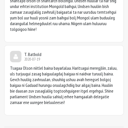
shantajid orson ch shantarch bolohgui. Undsen huuliar ta nar shig
undur erhtei institution Mongold baihgui, Undsen huuliin bish
zamaar zasaglaliig zavhruilj baigaatai ta nar uursduu temtsehgui
yum bol uur huuli yosnii zam baihgui bolj Mongol ulam buduuleg
daranguilal helmegduulel ruu uharna. Niigem ulam huluuruu
tolgoigoo hiine!
T. Batbold
2020-07-19
Tsagaa Olson niitlel baina bayarlalaa. Haritsagui meregjliin, zaluu,
uls turjuugui zasag baiguulagdaj baigaa ni naidvar turuulj baina.
Gevch huuliig zavhruulan, shuuhiig ushuu avah heregsel bolgoj
baigaa ni Gadaad hurungu oruulagchdiig bur ailgaj baina. Huuliin
bie daasan zuv zasaglaliig togtoohguigeer itgel ergehgui. Shine
parliament Undsen huulia sahiulj erhee hamgaalah delegatie
zamaar ene uuregee bieluuleesei!