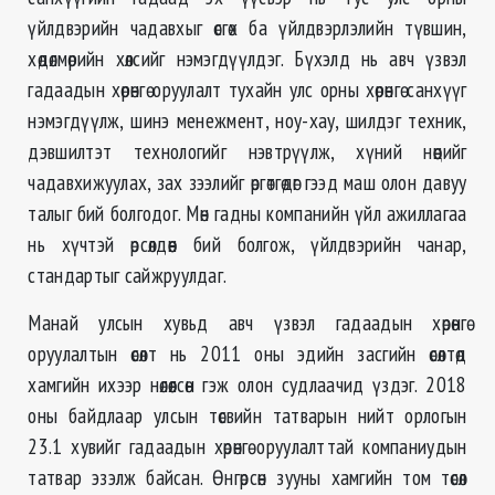
үйлдвэрийн чадавхыг өсгөх ба үйлдвэрлэлийн түвшин,
хөдөлмөрийн хөлсийг нэмэгдүүлдэг. Бүхэлд нь авч үзвэл
гадаадын хөрөнгө оруулалт тухайн улс орны хөрөнгө санхүүг
нэмэгдүүлж, шинэ менежмент, ноу-хау, шилдэг техник,
дэвшилтэт технологийг нэвтрүүлж, хүний нөөцийг
чадавхижуулах, зах зээлийг өргөтгөдөг гээд маш олон давуу
талыг бий болгодог. Мөн гадны компанийн үйл ажиллагаа
нь хүчтэй өрсөлдөөн бий болгож, үйлдвэрийн чанар,
стандартыг сайжруулдаг.
Манай улсын хувьд авч үзвэл гадаадын хөрөнгө
оруулалтын өсөлт нь 2011 оны эдийн засгийн өсөлтөд
хамгийн ихээр нөлөөлсөн гэж олон судлаачид үздэг. 2018
оны байдлаар улсын төсвийн татварын нийт орлогын
23.1 хувийг гадаадын хөрөнгө оруулалттай компаниудын
татвар эзэлж байсан. Өнгөрсөн зууны хамгийн том төсөл