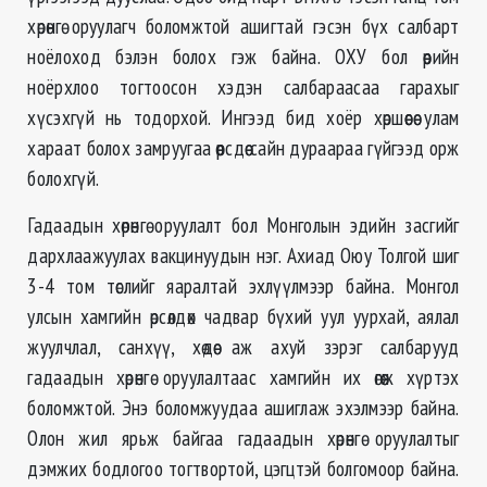
хөрөнгө оруулагч боломжтой ашигтай гэсэн бүх салбарт
ноёлоход бэлэн болох гэж байна. ОХУ бол өөрийн
ноёрхлоо тогтоосон хэдэн салбараасаа гарахыг
хүсэхгүй нь тодорхой. Ингээд бид хоёр хөршөөсөө улам
хараат болох замруугаа өөрсдөө сайн дураараа гүйгээд орж
болохгүй.
Гадаадын хөрөнгө оруулалт бол Монголын эдийн засгийг
дархлаажуулах вакцинуудын нэг. Ахиад Оюу Толгой шиг
3-4 том төслийг яаралтай эхлүүлмээр байна. Монгол
улсын хамгийн өрсөлдөх чадвар бүхий уул уурхай, аялал
жуулчлал, санхүү, хөдөө аж ахуй зэрэг салбарууд
гадаадын хөрөнгө оруулалтаас хамгийн их өгөөж хүртэх
боломжтой. Энэ боломжуудаа ашиглаж эхэлмээр байна.
Олон жил ярьж байгаа гадаадын хөрөнгө оруулалтыг
дэмжих бодлогоо тогтвортой, цэгцтэй болгомоор байна.