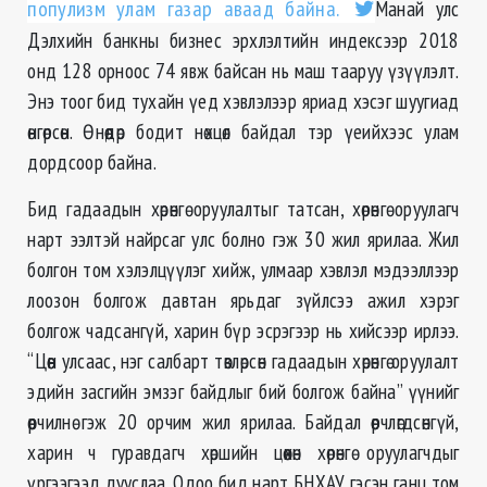
популизм улам газар аваад байна.
Манай улс
Дэлхийн банкны бизнес эрхлэлтийн индексээр 2018
онд 128 орноос 74 явж байсан нь маш тааруу үзүүлэлт.
Энэ тоог бид тухайн үед хэвлэлээр яриад хэсэг шуугиад
өнгөрсөн. Өнөөдөр бодит нөхцөл байдал тэр үеийхээс улам
дордсоор байна.
Бид гадаадын хөрөнгө оруулалтыг татсан, хөрөнгө оруулагч
нарт ээлтэй найрсаг улс болно гэж 30 жил ярилаа. Жил
болгон том хэлэлцүүлэг хийж, улмаар хэвлэл мэдээллээр
лоозон болгож давтан ярьдаг зүйлсээ ажил хэрэг
болгож чадсангүй, харин бүр эсрэгээр нь хийсээр ирлээ.
“Цөөн улсаас, нэг салбарт төвлөрсөн гадаадын хөрөнгө оруулалт
эдийн засгийн эмзэг байдлыг бий болгож байна” үүнийг
өөрчилнө гэж 20 орчим жил ярилаа. Байдал өөрчлөгдсөнгүй,
харин ч гуравдагч хөршийн цөөхөн хөрөнгө оруулагчдыг
үргээгээд дууслаа. Одоо бид нарт БНХАУ гэсэн ганц том