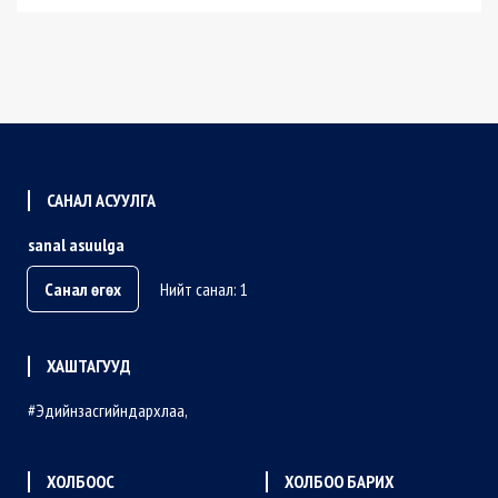
САНАЛ АСУУЛГА
sanal asuulga
Санал өгөх
Нийт санал: 1
ХАШТАГУУД
Эдийнзасгийндархлаа
ХОЛБООС
ХОЛБОО БАРИХ