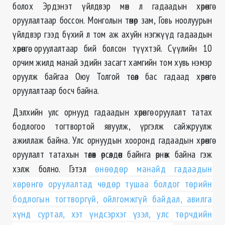
болох Эрдэнэт үйлдвэр мөн л гадаадын хөрөнгө
оруулалтаар боссон. Монголын төмөр зам, Говь ноолуурын
үйлдвэр гээд бүхий л том аж ахуйн нэгжүүд гадаадын
хөрөнгө оруулалтаар бий болсон түүхтэй. Сүүлийн 10
орчим жилд манай эдийн засагт хамгийн том хувь нэмэр
оруулж байгаа Оюу Толгой төсөл бас гадаад хөрөнгө
оруулалтаар босч байна.
Дэлхийн улс орнууд гадаадын хөрөнгө оруулалт татах
бодлогоо тогтвортой явуулж, үргэлж сайжруулж
ажиллаж байна. Улс орнуудын хооронд гадаадын хөрөнгө
оруулалт татахын төлөөх өрсөлдөөн байнга өрнөж байна гэж
хэлж болно. Гэтэл
өнөөдөр манайд гадаадын
хөрөнгө оруулалтад чөдөр тушаа болдог төрийн
бодлогын тогтворгүй, ойлгомжгүй байдал, авилга
хүнд суртал, хэт үндсэрхэг үзэл, улс төрчдийн