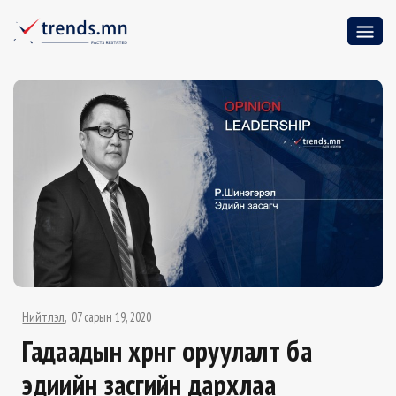
Нийтлэл
07 сарын 19, 2020
Гадаадын хөрөнгө оруулалт ба
эдиийн засгийн дархлаа