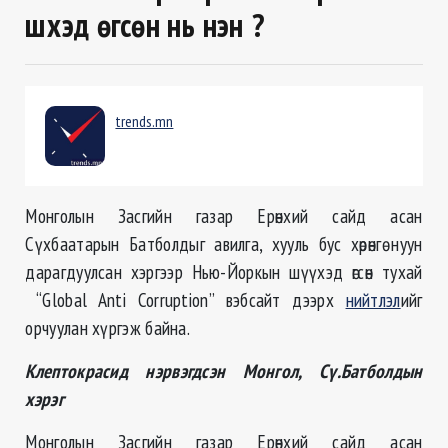
шүүхэд өгсөн нь үнэн үү?
trends.mn
Монголын Засгийн газар Ерөнхий сайд асан
Сүхбаатарын Батболдыг авилга, хууль бус хөрөнгө нуун
дарагдуулсан хэргээр Нью-Йоркын шүүхэд өгсөн тухай
“Global Anti Corruption” вэбсайт дээрх
нийтлэл
ийг
орчуулан хүргэж байна.
Клептокрасид нэрвэгдсэн Монгол, Сү.Батболдын
хэрэг
Монголын Засгийн газар Ерөнхий сайд асан