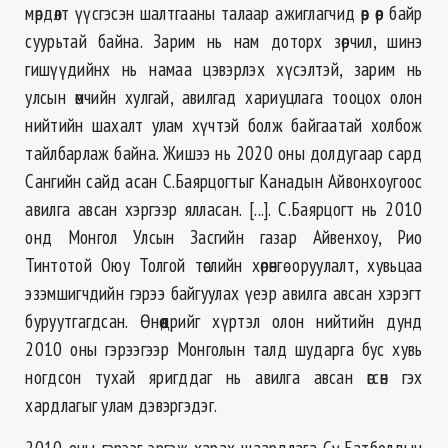
мөрдөлт үүсгэсэн шалтгааны талаар ажиглагчид өөр өөр байр
суурьтай байна. Зарим нь нам доторх зөрчил, шинэ
гишүүдийнх нь намаа цэвэрлэх хүсэлтэй, зарим нь
улсын өмчийн хулгай, авилгад хариуцлага тооцох олон
нийтийн шахалт улам хүчтэй болж байгаатай холбож
тайлбарлаж байна. Жишээ нь 2020 оны долдугаар сард
Сангийн сайд асан С.Баярцогтыг Канадын Айвонхоугоос
авилга авсан хэргээр ялласан. [...]. С.Баярцогт нь 2010
онд Монгол Улсын Засгийн газар Айвенхоу, Рио
Тинтотой Оюу Толгой төслийн хөрөнгө оруулалт, хувьцаа
эзэмшигчдийн гэрээ байгуулах үеэр авилга авсан хэрэгт
буруутгагдсан. Өнөөдрийг хүртэл олон нийтийн дунд
2010 оны гэрээгээр Монголын талд шударга бус хувь
ногдсон тухай яригддаг нь авилга авсан өгсөн гэх
хардлагыг улам дэвэргэдэг.
2010 оны гэрээг эргэж харах шаардлага Сү.Батболдын