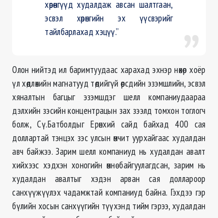
хөрөнгүүд худалдаж авсан шалтгаан,
эсвэл хөрөнгийн эх үүсвэрийг
тайлбарлахад хэцүү.”
Олон нийтэд ил баримтуудаас харахад эхнэр нөхөр хоёр
үл хөдлөхийн магнатууд төдийгүй өөрсдийн эзэмшлийн, эсвэл
хяналтын багцыг эзэмшдэг шелл компаниудаараа
дэлхийн зэсийн концентрацын зах зээлд томхон тоглогч
болж, Сү.Батболдыг Ерөнхий сайд байхад 400 сая
доллартай тэнцэх зэс улсын өмчит уурхайгаас худалдан
авч байжээ. Зарим шелл компаниуд нь худалдан авалт
хийхээс хэдхэн хоногийн өмнө байгуулагдсан, зарим нь
худалдан авалтыг хэдэн арван сая доллароор
санхүүжүүлэх чадамжтай компаниуд байна. Гэхдээ гэр
бүлийн хосын санхүүгийн түүхэнд тийм гэрээ, худалдан