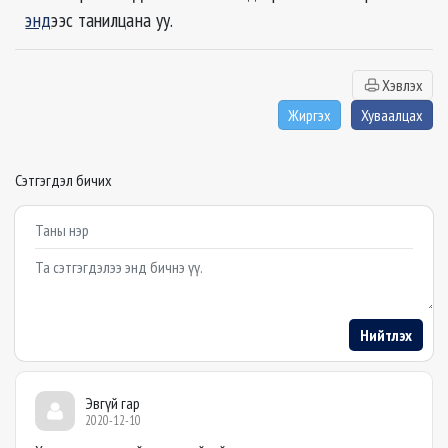
энд
ээс танилцана уу.
Хэвлэх
Жиргэх
Хуваалцах
Сэтгэгдэл бичих
Example textarea
Нийтлэх
Эвгүй гар
2020-12-10