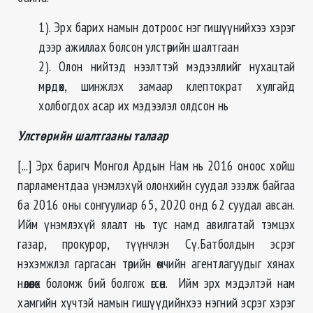
1). Эрх барих намын дотроос нэг гишүүнийхээ хэрэг
дээр ажиллах болсон улстөрийн шалтгаан
2). Олон нийтэд нээлттэй мэдээллийг нухацтай
мөрдөх, шинжлэх замаар клептократ хулгайд
холбогдох асар их мэдээлэл олдсон нь
Улстөрийн шалтгааны талаар
[...] Эрх баригч Монгол Ардын Нам нь 2016 оноос хойш
парламентдаа үнэмлэхүй олонхийн суудал эзэлж байгаа
ба 2016 оны сонгуулиар 65, 2020 онд 62 суудал авсан.
Ийм үнэмлэхүй ялалт нь тус намд авилгатай тэмцэх
газар, прокурор, түүнчлэн Сү.Батболдын эсрэг
нэхэмжлэл гаргасан төрийн өмчийн агентлагуудыг хянах
нөлөөлөх боломж бий болгож өгсөн. Ийм эрх мэдэлтэй нам
хамгийн хүчтэй намын гишүүдийнхээ нэгний эсрэг хэрэг