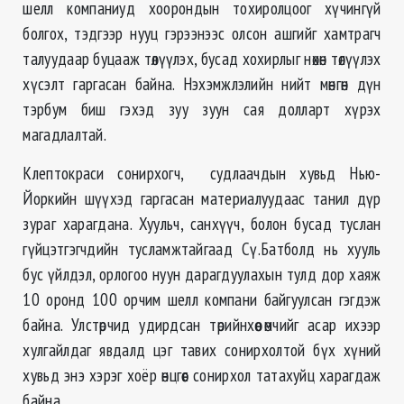
шелл компаниуд хоорондын тохиролцоог хүчингүй
болгох, тэдгээр нууц гэрээнээс олсон ашгийг хамтрагч
талуудаар буцааж төлүүлэх, бусад хохирлыг нөхөн төлүүлэх
хүсэлт гаргасан байна. Нэхэмжлэлийн нийт мөнгөн дүн
тэрбум биш гэхэд зуу зуун сая долларт хүрэх
магадлалтай.
Клептокраси сонирхогч, судлаачдын хувьд Нью-
Йоркийн шүүхэд гаргасан материалуудаас танил дүр
зураг харагдана. Хуульч, санхүүч, болон бусад туслан
гүйцэтгэгчдийн тусламжтайгаад Сү.Батболд нь хууль
бус үйлдэл, орлогоо нуун дарагдуулахын тулд дор хаяж
10 оронд 100 орчим шелл компани байгуулсан гэгдэж
байна. Улстөрчид удирдсан төрийнхөө өмчийг асар ихээр
хулгайлдаг явдалд цэг тавих сонирхолтой бүх хүний
хувьд энэ хэрэг хоёр өнцгөөс сонирхол татахуйц харагдаж
байна.