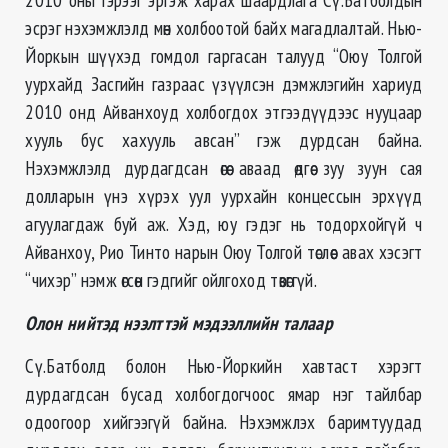
эсрэг нэхэмжлэлд мөн холбоотой байх магадлалтай. Нью-
Йоркын шүүхэд гомдол гаргасан талууд “Оюу Толгой
уурхайд Засгийн газраас үзүүлсэн дэмжлэгийн хариуд
2010 онд Айванхоуд холбогдох этгээдүүдээс нууцаар
хууль бус хахууль авсан” гэж дурдсан байна.
Нэхэмжлэлд дурдагдсан өгөө аваад өдгөө зуу зуун сая
долларын үнэ хүрэх уул уурхайн концессын эрхүүд
агуулагдаж буй аж. Хэд, юу гэдэг нь тодорхойгүй ч
Айванхоу, Рио Тинто нарын Оюу Толгой төслөөс авах хэсэгт
“чихэр” нэмж өгсөн гэдгийг ойлгоход төвөггүй.
Олон нийтэд нээлттэй мэдээллийн талаар
Сү.Батболд болон Нью-Йоркийн хавтаст хэрэгт
дурдагдсан бусад холбогдогчоос ямар нэг тайлбар
одоогоор хийгээгүй байна. Нэхэмжлэх баримтуудад