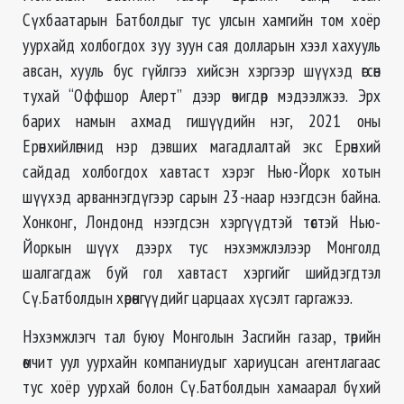
Сүхбаатарын Батболдыг тус улсын хамгийн том хоёр
уурхайд холбогдох зуу зуун сая долларын хээл хахууль
авсан, хууль бус гүйлгээ хийсэн хэргээр шүүхэд өгсөн
тухай “Оффшор Алерт” дээр өчигдөр мэдээлжээ. Эрх
барих намын ахмад гишүүдийн нэг, 2021 оны
Ерөнхийлөгчид нэр дэвших магадлалтай экс Ерөнхий
сайдад холбогдох хавтаст хэрэг Нью-Йорк хотын
шүүхэд арваннэгдүгээр сарын 23-наар нээгдсэн байна.
Хонконг, Лондонд нээгдсэн хэргүүдтэй төстэй Нью-
Йоркын шүүх дээрх тус нэхэмжлэлээр Монголд
шалгагдаж буй гол хавтаст хэргийг шийдэгдтэл
Сү.Батболдын хөрөнгүүдийг царцаах хүсэлт гаргажээ.
Нэхэмжлэгч тал буюу Монголын Засгийн газар, төрийн
өмчит уул уурхайн компаниудыг хариуцсан агентлагаас
тус хоёр уурхай болон Сү.Батболдын хамаарал бүхий