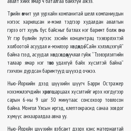
авалт хийх ямар ч баталгаа байхгүй ажээ.
Төрийн өмчит уул уурхайн компанитай шелл компаниудын
нэгээс харилцсан и-мэил тэдгээр худалдан авалтын
гэрээ огт хууль бус байсныг батлах нэг баримт болж өгнө.
Уг гэр бүлийн зүгээс зэсийн концентрац тээвэрлэхтэй
холбоотой асуудал и-мэилээр хөндөхдөө “Сайн хэлэлцээгүй”
байна гээд, асуудал хөндсөндөө уучлал гуйж “Тээвэрлэлтийн
талаар ямар нэг төвөг удахгүй байх хүсэлтэй байна”
гэхчлэн дурдсан баримтууд шүүхэд очжээ.
Нью-Йоркийн дээд шүүхийн шүүгч Барри Остражер
нэхэмжлэгчдийн хөрөнгө царцаах хүсэлтийг ирэх нэгдүгээр
сарын 6-ны 9 цаг 30 минутаас сонсохоор товлосон
байна. Монгол Улсын иргэд, клептокрасид санаа зовдог
хүмүүс анхааралдаа авна уу.
Нью-Йоркйн шүүхийн вэбсаит дээрх кэис материалтай