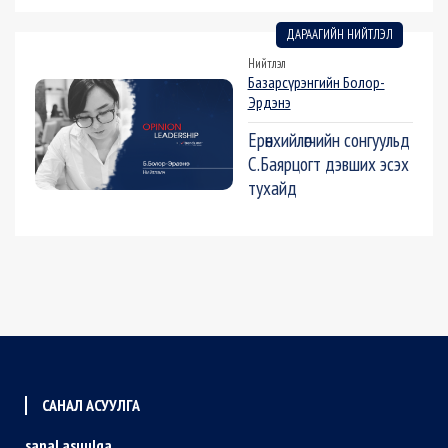
ДАРААГИЙН НИЙТЛЭЛ
Нийтлэл
Базарсүрэнгийн Болор-
Эрдэнэ
Ерөнхийлөгчийн сонгуульд
С.Баярцогт дэвших эсэх
тухайд
САНАЛ АСУУЛГА
sanal asuulga