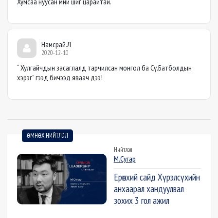
Хумсаа нуусан мий шиг царайтай.
Намсрай.Л
2020-12-10
“ Хулгайчдын засаглалд тарчилсан монгол ба Сү.Батболдын
хэрэг” гээд бичээд яваач дээ!
ӨМНӨХ НИЙТЛЭЛ
Нийтлэл
М.Сугар
Ерөнхий сайд Хүрэлсүхийн
анхаарал хандуулвал
зохих 3 гол ажил