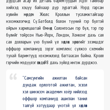
дурдсан асар их деталь баримтуудын эсрэг тайлбар
хийхэд хэцүү байхаар дүр зурагтай. Нэрд гарсан
хувийн мөрдөгч Жюлс Кроллын тусламжтайгаар
нэхэмжлэгчид Сү.Батболд болон түүний гэр бүлтэй
ойрын харилцаатай Өмнөд Солонгосын гэр бүл, тэр гэр
бүлийг тойрсон Нью-Йорк, Лондон, Хонконг дахь сая
сая долларын үнэ бүхий үл хөдлөх хөрөнгийг эзэмшдэг
оффшор компаниуд зэрэг комплекс сүлжээ схемийн
тухай баримтууд нэхэмжлэлд багтаасан байна. Кролл
гэрчийн мэдүүлэг өгөхдөө 98 дахь зүйлд ингэж дурджээ.
“Самсунгийн ажилтан байсан
дундаж орлоготой ажилтан, эсвэл
хэл шинжээч академич хоёр нийлээд
оффшор компаниуд ашиглан танил
талгүй хотуудаар үнэтэй үл хөдлөх