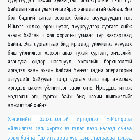
байдлын ялгаа улам гүнзгийрэх хандлагатай байгаа. Энэ
бол бидний санаа зовоож байгаа асуудлуудын нэг.
Иймээс хөдөө, орон нутаг, дүүргүүдээр сургалт хийж
эхэлж байсан ч хөл хорионы улмаас түр завсарлаад
байна. Энэ сургалтаар бид иргэдэд үйлчилгээ үзүүлэх
биш үйлчилгээг хэрхэн авах тухай сургалт, хичээлийг
ялангуяа өндөр настнууд, хөгжлийн бэрхшээлтэй
иргэдэд зааж эхэлж байсан. Үүнээс гадна операторын
цэгүүдийг байуулан, тэнд сургагч багш нар ажиллаж
иргэдэд цахим үйлчилгээг зааж өгнө. Иргэддээ ингэж
мэдээлэл өгч, сургаж байж бид цахим шилжилтийг
амжилттай хийнэ.
Хөгжлийн бэрхшээлтэй иргэддээ E-Mongolia
үйлчилгээг яаж хүргэх вэ гэдэг дээр нэлээд санаа
зовж байна. Тэр утгаараа хүртээмж талаасаа нэлээд