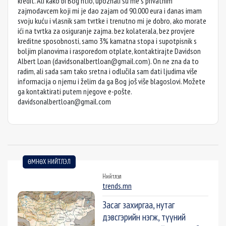
kredit. Ali kako bi Bog htio, upoznali su me s privatnim
zajmodavcem koji mi je dao zajam od 90.000 eura i danas imam
svoju kuću i vlasnik sam tvrtke i trenutno mi je dobro, ako morate
ići na tvrtka za osiguranje zajma. bez kolaterala, bez provjere
kreditne sposobnosti, samo 3% kamatna stopa i supotpisnik s
boljim planovima i rasporedom otplate, kontaktirajte Davidson
Albert Loan (
davidsonalbertloan@gmail.com
). On ne zna da to
radim, ali sada sam tako sretna i odlučila sam dati ljudima više
informacija o njemu i želim da ga Bog još više blagoslovi. Možete
ga kontaktirati putem njegove e-pošte.
davidsonalbertloan@gmail.com
ӨМНӨХ НИЙТЛЭЛ
Нийтлэл
trends.mn
Засаг захиргаа, нутаг
дэвсгэрийн нэгж, түүний