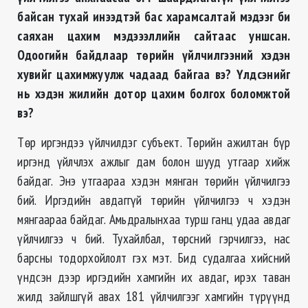
байсан тухай инээдтэй бас харамсалтай мэдээг би
саяхан цахим мэдэээллийн сайтаас уншсан.
Одоогийн байдлаар төрийн үйлчилгээний хэдэн
хувийг цахимжуулж чадаад байгаа вэ
?
Үлдсэнийг
нь хэдэн жилийн дотор цахим болгох боломжтой
вэ
?
Төр иргэндээ үйлчилдэг субъект. Төрийн ажилтан бүр
иргэнд үйлчлэх ажлыг дам болон шууд утгаар хийж
байдаг. Энэ утгаараа хэдэн мянган төрийн үйлчилгээ
бий. Иргэдийн авдаггүй төрийн үйлчилгээ ч хэдэн
мянгаараа байдаг. Амьдралынхаа турш ганц удаа авдаг
үйлчилгээ ч бий. Тухайлбал, төрсний гэрчилгээ, нас
барсны тодорхойлолт гэх мэт. Бид судалгаа хийсний
үндсэн дээр иргэдийн хамгийн их авдаг, ирэх таван
жилд зайлшгүй авах 181 үйлчилгээг хамгийн түрүүнд