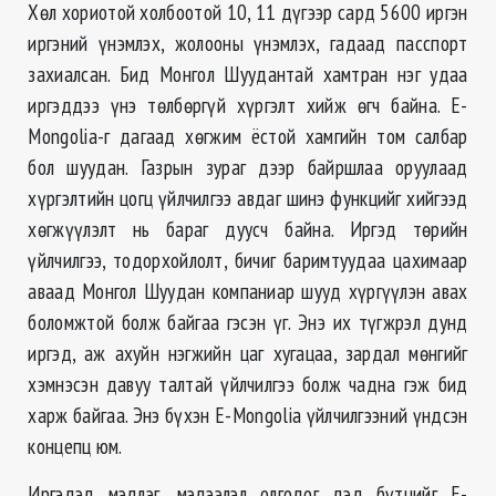
Хөл хориотой холбоотой 10, 11 дүгээр сард 5600 иргэн
иргэний үнэмлэх, жолооны үнэмлэх, гадаад пасспорт
захиалсан. Бид Монгол Шуудантай хамтран нэг удаа
иргэддээ үнэ төлбөргүй хүргэлт хийж өгч байна. E-
Mongolia-г дагаад хөгжим ёстой хамгийн том салбар
бол шуудан. Газрын зураг дээр байршлаа оруулаад
хүргэлтийн цогц үйлчилгээ авдаг шинэ функцийг хийгээд
хөгжүүлэлт нь бараг дуусч байна. Иргэд төрийн
үйлчилгээ, тодорхойлолт, бичиг баримтуудаа цахимаар
аваад Монгол Шуудан компаниар шууд хүргүүлэн авах
боломжтой болж байгаа гэсэн үг. Энэ их түгжрэл дунд
иргэд, аж ахуйн нэгжийн цаг хугацаа, зардал мөнгийг
хэмнэсэн давуу талтай үйлчилгээ болж чадна гэж бид
харж байгаа. Энэ бүхэн E-Mongolia үйлчилгээний үндсэн
концепц юм.
Иргэдэд мэдлэг, мэдээлэл олгодог дэд бүтцийг E-