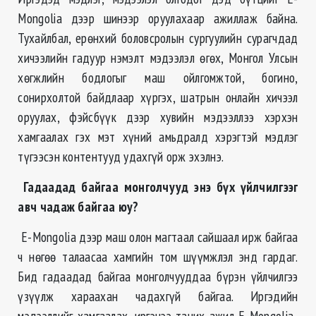
Mongolia дээр шинээр оруулахаар ажиллаж байна.
Тухайлбал, ерөнхий боловсролын сургуулийн сурагчдад
хичээлийн гадуур нэмэлт мэдээлэл өгөх, Монгол Улсын
хөгжлийн бодлогыг маш ойлгомжтой, богино,
сонирхолтой байдлаар хүргэх, шатрын онлайн хичээл
оруулах, фэйсбүүк дээр хувийн мэдээллээ хэрхэн
хамгаалах гэх мэт хүний амьдралд хэрэгтэй мэдлэг
түгээсэн контентууд удахгүй орж эхэлнэ.
Гадаадад байгаа монголчууд энэ бүх үйлчилгээг
авч чадаж байгаа юу
?
E-Mongolia дээр маш олон магтаал сайшаал ирж байгаа
ч нөгөө талаасаа хамгийн том шүүмжлэл энд гардаг.
Бид гадаадад байгаа монголчууддаа бүрэн үйлчилгээ
үзүүлж хараахан чадахгүй байгаа. Иргэдийн
мэдээллийг хамгаалах, иргэнээ таних ажил E-Mongolia-