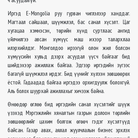
Иргэд E-Mongolia руу гурван чиглэлээр ханддаг.
Магтаал сайшаал, шүүмжлэл, бас санал хүсэлт. Цаг
хугацаа хэмнэсэн, төрийн хүнд суртлаас ангид
үйлчилгээ авсан хүмүүс маш ихээр талархлаа
илэрхийлдэг. Монголдоо ирээгүй олон жил болсон
хүмүүсийн хувьд дээрх асуудал үүсч байгааг бид
шийдэхээр ажиллаж байгаа. Эдгээр иргэдийн зүгээс
багагүй шүүмжлэл ирдэг. Бид үүнийг хүлээн зөвшөөрөх
ёстой. Гадаадад байгаа иргэдээ орхигдуулж болохгүй.
Аль болох шуурхай ажиллахыг хичээж байна.
Өнөөдөр өглөө бид иргэдийн санал хүсэлтийг шүүж
үзэхэд Мэргэжлийн хяналтын газрын долоон төрлийн
зөвшөөрлийг цахим болгож өгөөч гэдэг хүсэлтүүд
байсан. Газар авах, аялал жуулчлалын бизнес эрхлэх