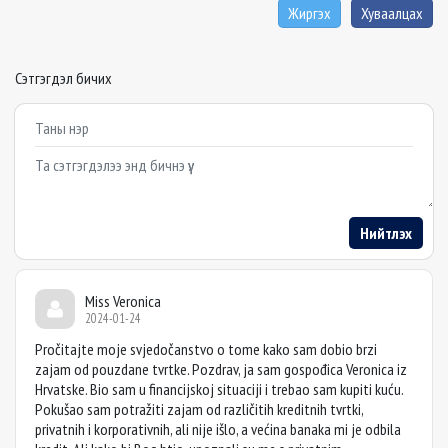
Жиргэх
Хуваалцах
Сэтгэгдэл бичих
Example textarea
Нийтлэх
Miss Veronica
2024-01-24
Pročitajte moje svjedočanstvo o tome kako sam dobio brzi
zajam od pouzdane tvrtke. Pozdrav, ja sam gospođica Veronica iz
Hrvatske. Bio sam u financijskoj situaciji i trebao sam kupiti kuću.
Pokušao sam potražiti zajam od različitih kreditnih tvrtki,
privatnih i korporativnih, ali nije išlo, a većina banaka mi je odbila