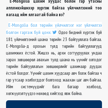
E-Mongolia
цахим хуудас болон гар утасны
аппликэйшнээр хүргэж байгаа үйлчилгээний тоо
яагаад ийм ялгаатай байна вэ
?
E-Mongolia бол төрийн үйлчилгээг нэг үйлчилгээ
болгон гаргаж буй цонх.
Одоо бидний хүргэж буй
181 үйлчилгээний цаана төрийн 23 байгууллага байгаа.
E-Mongolia-д орохын тулд төрийн байгууллагууд
цахимжих ёстой. Жишээ нь, архи согтууруулах ундаа
зарах зөвшөөрөл авахын тулд цаана нь үүнийг олгодог
төрийн байгууллагын зөвшөөрлийг цахимаар дуудах
ёстой болдог. Үүнийг цахим хуудсаар авч болж байгаа ч
гар утсаар холбогддог болгоход жаахан цаг авч байгаа.
Ийм системүүдийг бага багаар холбоод,
хөгжүүлэлтүүдээ нөхөөд хийгээд явж байна.