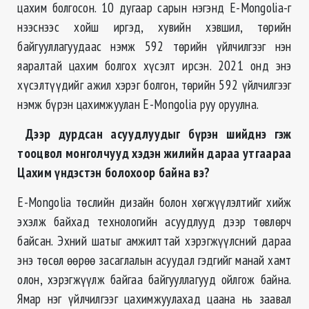
цахим болгосон. 10 дугаар сарын нэгэнд E-Mongolia-г
нээснээс хойш иргэд, хувийн хэвшил, төрийн
байгууллагуудаас нэмж 592 төрийн үйлчилгээг нэн
яаралтай цахим болгох хүсэлт ирсэн. 2021 онд энэ
хүсэлтүүдийг ажил хэрэг болгон, төрийн 592 үйлчилгээг
нэмж бүрэн цахимжуулан E-Mongolia руу оруулна.
Дээр дурдсан асуудлуудыг бүрэн шийднэ гэж
тооцвол монголчууд хэдэн жилийн дараа утгаараа
Цахим үндэстэн болохоор байна вэ
?
E-Mongolia төслийн дизайн болон хөгжүүлэлтийг хийж
эхэлж байхад технологийн асуудлууд дээр төвлөрч
байсан. Эхний шатыг амжилттай хэрэгжүүлсний дараа
энэ төсөл өөрөө засаглалын асуудал гэдгийг манай хамт
олон, хэрэгжүүлж байгаа байгууллагууд ойлгож байна.
Ямар нэг үйлчилгээг цахимжуулахад цаана нь заавал