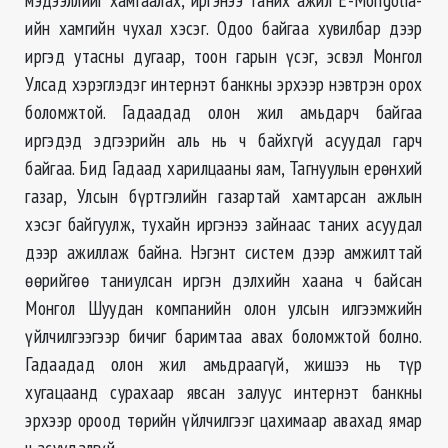
ийн хамгийн чухал хэсэг. Одоо байгаа хувилбар дээр
иргэд утасны дугаар, тоон гарын үсэг, эсвэл Монгол
Улсад хэрэглэдэг интернэт банкны эрхээр нэвтрэн орох
боломжтой. Гадаадад олон жил амьдарч байгаа
иргэдэд эдгээрийн аль нь ч байхгүй асуудал гарч
байгаа. Бид Гадаад харилцааны яам, Тагнуулын ерөнхий
газар, Улсын бүртгэлийн газартай хамтарсан ажлын
хэсэг байгуулж, тухайн иргэнээ зайнаас таних асуудал
дээр ажиллаж байна. Нэгэнт систем дээр амжилттай
өөрийгөө таниулсан иргэн дэлхийн хаана ч байсан
Монгол Шуудан компанийн олон улсын илгээмжийн
үйлчилгээгээр бичиг баримтаа авах боломжтой болно.
Гадаадад олон жил амьдраагүй, жишээ нь түр
хугацаанд сурахаар явсан залуус интернэт банкны
эрхээр ороод төрийн үйлчилгээг цахимаар авахад ямар
ч асуудалгүй.