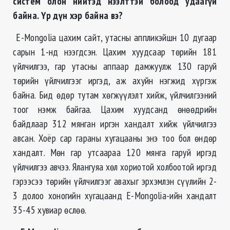
систем олон нийтэд нээлттэй болоод удаагүй
байна. Үр дүн хэр байна вэ
?
E-Mongolia цахим сайт, утасны аппликэйшн 10 дугаар
сарын 1-нд нээгдсэн. Цахим хуудсаар төрийн 181
үйлчилгээ, гар утасны аппаар дамжуулж 130 гаруй
төрийн үйлчилгээг иргэд, аж ахуйн нэгжид хүргэж
байна. Бид өдөр тутам хөгжүүлэлт хийж, үйлчилгээний
тоог нэмж байгаа. Цахим хуудсанд өнөөдрийн
байдлаар 312 мянган иргэн хандалт хийж үйлчилгээ
авсан. Хоёр сар гараны хугацааны энэ тоо бол өндөр
хандалт. Мөн гар утсаараа 120 мянга гаруй иргэд
үйлчилгээ авчээ. Ялангуяа хөл хориотой холбоотой иргэд
гэрээсээ төрийн үйлчилгээг авахыг эрхэмлэн сүүлийн 2-
3 долоо хоногийн хугацаанд E-Mongolia-ийн хандалт
35-45 хувиар өслөө.