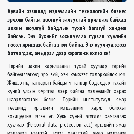
Хувийн хэвшилд мэдээллийн технологийн бизнес
эрхэлж байгаа цөөнгүй залуустай ярилцаж байхад
цахим аюулгүй байдлын тухай багагүй хөндөж
байсан. Энэ бүхнийг зохицуулах гурван хуулийн
төсөл яригдаж байгаа юм байна. Энэ хуулиуд хэзээ
батлагдаж, амьдрал дээр хэрэгжиж эхлэх вэ
?
Төрийн цахим харилцааны тухай хуулиар төрийн
байгуулллагууд эрх зүй, хэм хэмжээг тодорхойлох юм.
Жишээ нь, татварын байцаагч татвар бодохдоо тухайн
хүний улсын бүртгэл дээр байгаа мэдээллийг харах
шаардлагатай болно. Төрийн институтиуд ямар
төвшинд иргэдийн мэдээллийг харж болохыг
зохицуулна гэсэн үг. Хувь хүний өгөгдөл хамгаалах
хуулиар (Personal data protection act) иргэдийн ямар
мэдээлэл нээлтэй, эсвэл хаалттай, ямар мэдээлэл