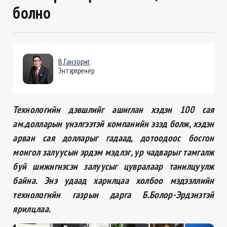
болно
В.Ганзориг
Энтэрпренёр
Технологийн дэвшлийг ашиглан хэдэн 100 сая
ам.долларын үнэлгээтэй компанийн эзэд болж, хэдэн
арван сая долларыг гадаад, дотоодоос босгон
монгол залуусын эрдэм мэдлэг, ур чадварыг тамгалж
буй шижигнэсэн залуусыг цувралаар танилцуулж
байна. Энэ удаад харилцаа холбоо мэдээллийн
технологийн газрын дарга Б.Болор-Эрдэнэтэй
ярилцлаа.