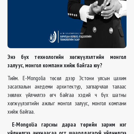
Энэ бүх технологийн хөгжүүлэлтийн монгол
залуус, монгол компани хийж байгаа юу
?
Тийм. E-Mongolia төсөл дээр Эстони улсын цахим
засаглалын акедеми архитектур, загварчлал талаас
зөвлөх үйлчилгээ өгч байгаа хэдий ч бүх шатны
хөгжүүлэлтийн ажлыг монгол залуус, монгол компани
хийж байгаа.
E-Mongolia
гарсны дараа төрийн зарим нэг
үйлчилгээ анхнаасаа огт шаардлагагүй үйлчилгээ