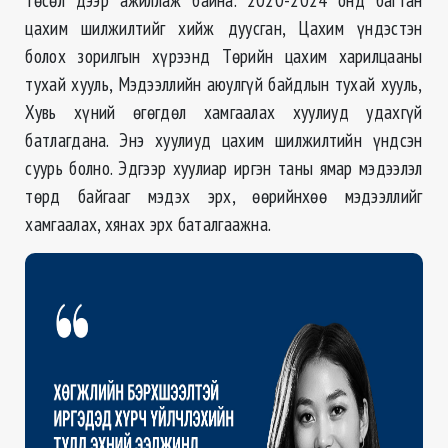
цахим шилжилтийг хийж дуусган, Цахим үндэстэн
болох зорилгын хүрээнд Төрийн цахим харилцааны
тухай хууль, Мэдээллийн аюулгүй байдлын тухай хууль,
Хувь хүний өгөгдөл хамгаалах хуулиуд удахгүй
батлагдана. Энэ хуулиуд цахим шилжилтийн үндсэн
суурь болно. Эдгээр хуулиар иргэн таны ямар мэдээлэл
төрд байгааг мэдэх эрх, өөрийнхөө мэдээллийг
хамгаалах, хянах эрх баталгаажна.