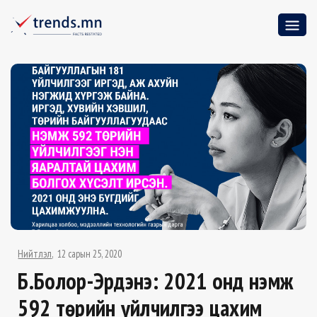
Нийтлэл
12 сарын 25, 2020
Б.Болор-Эрдэнэ: 2021 онд нэмж
592 төрийн үйлчилгээ цахим