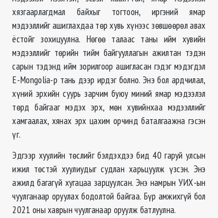
хязгаарлагдмал байхыг тогтоон, иргэний ямар
мэдээллийг ашиглахдаа төр хувь хүнээс зөвшөөрөл авах
ёстойг зохицуулна. Нөгөө талаас таны ийм хувийн
мэдээллийг төрийн тийм байгууллагын ажилтан тэдэн
сарын тэдэнд ийм зорилгоор ашигласан гэдэг мэдэгдэл
E-Mongolia-р тань дээр ирдэг болно. Энэ бол ардчилал,
хүний эрхийн суурь зарчим буюу миний ямар мэдээлэл
төрд байгааг мэдэх эрх, мөн хувийнхаа мэдээллийг
хамгаалах, хянах эрх цахим орчинд баталгаажна гэсэн
үг.
Эдгээр хуулийн төслийг бэлдэхдээ бид 40 гаруй улсын
ижил төстэй хуулиудыг судлан харьцуулж үзсэн. Энэ
ажилд багагүй хугацаа зарцуулсан. Энэ намрын УИХ-ын
чуулганаар оруулах бодолтой байгаа. Бүр амжихгүй бол
2021 оны хаврын чуулганаар оруулж батлуулна.