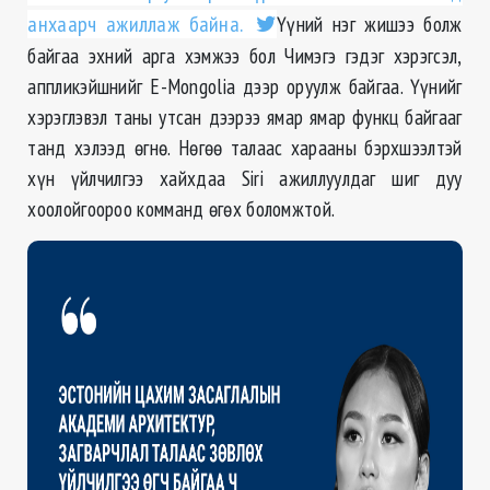
анхаарч ажиллаж байна.
Үүний нэг жишээ болж
байгаа эхний арга хэмжээ бол Чимэгэ гэдэг хэрэгсэл,
аппликэйшнийг E-Mongolia дээр оруулж байгаа. Үүнийг
хэрэглэвэл таны утсан дээрээ ямар ямар функц байгааг
танд хэлээд өгнө. Нөгөө талаас харааны бэрхшээлтэй
хүн үйлчилгээ хайхдаа Siri ажиллуулдаг шиг дуу
хоолойгоороо комманд өгөх боломжтой.