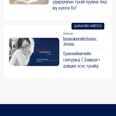
удирдлагын тухай хуулиас бид
юу хүлээх бэ?
ДАРААГИЙН НИЙТЛЭЛ
Нийтлэл
Базарсүрэнгийн Болор-
Эрдэнэ
Ерөнхийлөгчийн
сонгуульд С.Баярцогт
дэвших эсэх тухайд