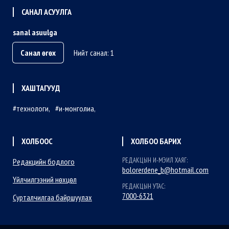
САНАЛ АСУУЛГА
sanal asuulga
Санал өгөх
Нийт санал: 1
ХАШТАГУУД
технологи
и-монголиа
ХОЛБООС
ХОЛБОО БАРИХ
РЕДАКЦЫН И-МЭИЛ ХАЯГ:
Редакцийн бодлого
bolorerdene_b@hotmail.com
Үйлчилгээний нөхцөл
РЕДАКЦЫН УТАС:
7000-6321
Сурталчилгаа байршуулах