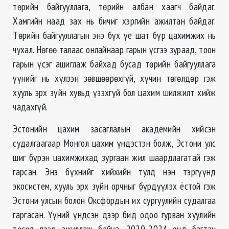
төрийн байгууллага, төрийн албан хаагч байдаг.
Хамгийн наад зах нь бичиг хэргийн ажилтан байдаг.
Төрийн байгууллагын энэ бүх үе шат бүр цахимжих нь
чухал. Нөгөө талаас онлайнаар гарын үсгээ зураад, тоон
гарын үсэг ашиглаж байхад бусад төрийн байгууллага
үүнийг нь хүлээн зөвшөөрөхгүй, хүчин төгөлдөр гэж
хууль эрх зүйн хувьд үзэхгүй бол цахим шилжилт хийж
чадахгүй.
Эстонийн цахим засаглалын академийн хийсэн
судалгаагаар Монгол цахим үндэстэн болж, Эстони улс
шиг бүрэн цахимжихад зургаан жил шаардлагатай гэж
гарсан. Энэ бүхнийг хийхийн тулд нэн тэргүүнд
экосистем, хууль эрх зүйн орчныг бүрдүүлэх ёстой гэж
Эстони улсын болон Оксфордын их сургуулийн судалгаа
гаргасан. Үүний үндсэн дээр бид одоо гурван хуулийн
төсөл дээр ажиллаж байна. 2020-2024 онд багтан