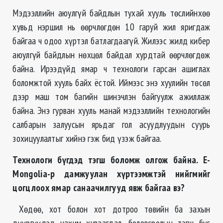
Мэдээллийн аюулгүй байдлын тухай хууль төслийнхөө
хувьд нэршил нь өөрчлөгдөн 10 гаруй жил яригдаж
байгаа ч одоо хүртэл батлагдаагүй. Жилээс жилд кибер
аюулгүй байдлын нөхцөл байдал хурдтай өөрчлөгдөж
байна. Ирээдүйд ямар ч технологи гарсан ашиглах
боломжтой хууль байх ёстой. Иймээс энэ хуулийн төсөл
дээр маш том багийн шинэчлэн байгуулж ажиллаж
байна. Энэ гурван хууль манай мэдээллийн технологийн
салбарын залуусын ярьдаг гол асуудлуудын суурь
зохицуулалтыг хийнэ гэж бид үзэж байгаа.
Технологи бүгдэд тэгш боломж олгож байна.
E-
Mongolia
-р дамжуулан хүртээмжтэй нийгмийг
цогцлоох ямар санаачилгууд явж байгаа вэ
?
Хөдөө, хот болон хот дотроо төвийн ба захын
дүүргүүдэд цахим хуваагдал, боловсролын тэгш бус