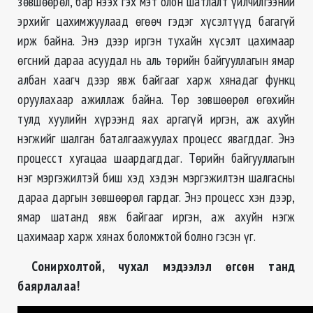
зөвшөөрөл, бар нээх гэх мэт олон шатлалт үйлчилгээний
эрхийг цахимжуулаад өгөөч гэдэг хүсэлтүүд багагүй
ирж байна. Энэ дээр иргэн тухайн хүсэлт цахимаар
өгсний дараа асуудал нь аль төрийн байгууллагын ямар
албан хаагч дээр явж байгааг харж хянадаг функц
оруулахаар ажиллаж байна. Төр зөвшөөрөл өгөхийн
тулд хуулийн хүрээнд яах аргагүй иргэн, аж ахуйн
нэгжийг шалган баталгаажуулах процесс явагддаг. Энэ
процесст хугацаа шаардагддаг. Төрийн байгууллагын
нэг мэргэжилтэй биш хэд хэдэн мэргэжилтэн шалгасны
дараа даргын зөвшөөрөл гардаг. Энэ процесс хэн дээр,
ямар шатанд явж байгааг иргэн, аж ахуйн нэгж
цахимаар харж хянах боломжтой болно гэсэн үг.
Сонирхолтой, чухал мэдээлэл өгсөн танд
баярлалаа
!