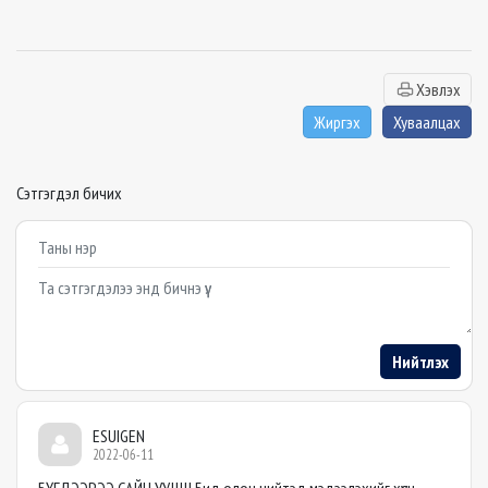
Хэвлэх
Жиргэх
Хуваалцах
Сэтгэгдэл бичих
Example textarea
Нийтлэх
ESUIGEN
2022-06-11