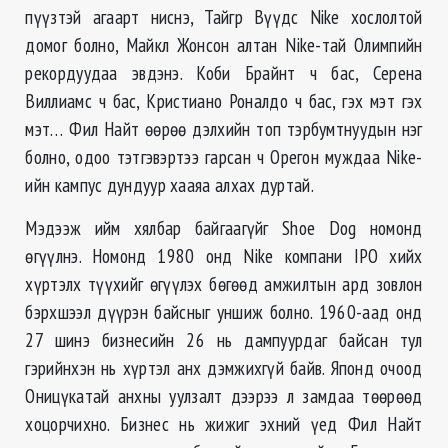
пүүзтэй агаарт ниснэ, Тайгр Вүүдс Nike хослолтой
домог болно, Майкл Жонсон алтан Nike-тай Олимпийн
рекордуудаа эвдэнэ. Коби Брайнт ч бас, Серена
Виллиамс ч бас, Кристиано Роналдо ч бас, гэх мэт гэх
мэт… Фил Найт ѳѳрѳѳ дэлхийн топ тэрбумтнуудын нэг
болно, одоо тэтгэвэртээ гарсан ч Орегон муждаа Nike-
ийн кампус дундуур хааяа алхах дуртай.
Мэдээж ийм хялбар байгаагүйг Shoe Dog номонд
ѳгүүлнэ. Номонд 1980 онд Nike компани IPO хийх
хүртэлх түүхийг ѳгүүлэх бѳгѳѳд амжилтын ард зовлон
бэрхшээл дүүрэн байсныг уншиж болно. 1960-аад онд
27 шинэ бизнесийн 26 нь дампуурдаг байсан тул
гэрийнхэн нь хүртэл анх дэмжихгүй байв. Японд очоод
Оницүкатай анхны уулзалт дээрээ л замдаа тѳѳрѳѳд
хоцорчихно. Бизнес нь жижиг эхний үед Фил Найт