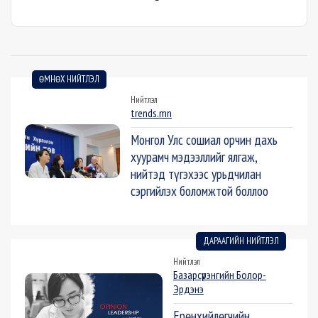
ӨМНӨХ НИЙТЛЭЛ
Нийтлэл
trends.mn
Монгол Улс сошиал орчин дахь
хуурамч мэдээллийг ялгаж,
нийтэд түгэхээс урьдчилан
сэргийлэх боломжтой боллоо
ДАРААГИЙН НИЙТЛЭЛ
Нийтлэл
Базарсүрэнгийн Болор-
Эрдэнэ
Ерөнхийлөгчийн