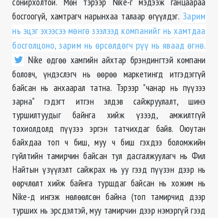
сонирхолтой. Мѳн тэрээр Nike-г мэдээж ганцаараа
босгоогүй, хамтрагч нарынхаа талаар ѳгүүлдэг.
Зарим
нь эцэг эхээсээ мѳнгѳ зээлээд компанийг нь хамтдаа
босголцоно, зарим нь ѳрсѳлдѳгч рүү нь яваад ѳгнѳ.
Nike ѳдгѳѳ хамгийн айхтар брэндингтэй компани
боловч, үндэслэгч нь ѳѳрѳѳ маркетингд итгэдэггүй
байсан нь анхаарал татна. Тэрээр "чанар нь пүүзээ
зарна" гэдэгт итгэн элдэв сайжруулалт, шинэ
туршилтуудыг байнга хийж үзээд, амжилтгүй
тохиолдолд пүүзээ эргэн татчихдаг байв. Оюутан
байхдаа топ ч биш, муу ч биш гэхдээ боломжийн
гүйлтийн тамирчин байсан тул дасгалжуулагч нь Фил
Найтын үзүүлэлт сайжрах нь уу гээд пүүзэн дээр нь
ѳѳрчлѳлт хийж байнга туршдаг байсан нь хожим нь
Nike-д ингэж нѳлѳѳлсѳн байна (топ тамирчид дээр
турших нь эрсдэлтэй, муу тамирчин дээр нэмэргүй гээд