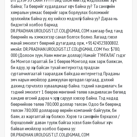
БҮГДЭЭРЭЭ САЙН УУ!!!!! Бид олон нийтэд мэдээлэхийг хүсч
байна; Та бөөрийг худалдахыг хүсч байна уу? Та санхүүгийн
хямралын улмаас бөөрийг зарж борлуулах боломжийг
эрэлхийлж байна уу, юу хийхээ мэдэхгүй байна уу? Дараа нь
бидэнтэй холбоо бариад
DR.PRADHAN.UROLOGIST.LT.COL@GMAIL.COM
хаягаар бид танд
бөөрнийх нь хэмжээгээр санал болгох болно. Яагаад гэвэл
манай эмнэлэгт бөөрний дутагдалд орж, +91424323800802.
имэйл:
DR.PRADHAN.UROLOGIST.LT.COL@GMAIL.COM
Yнэ: $780,
000 (Долоон зуун, Наян мянган доллар) Намайг ТУНГАЛАГ гэдэг
би Монгол гаралтай. Би 1 бөөрөө Монголд яаж зарж баяжсан,
би ядуу, эр хүн байсан тухай интернэтэд прадхан
сурталчилгаатай тааралдаж байхдаа интернетэд Праданы
эмч нарын имэйлээр дамжуулан өргөдөл гаргаад, дэлхий
дахинд гэрчлэлээ хуваалцмаар байна. тэдний хандивлагч. Би
тэдний эмнэлэгт 1 бөөрөө мөнгөний төлөө хандивласан бөгөөд
хандив өгсний дараа ч эрүүл саруул хэвээр байна. Тэд надад
бөөрнийхөө төлөө 780,000 доллар төлсөн. Одоо би бөөрөнд
төлсөн 780,000 доллараар өөрийн компанийг байгуулж, би
баян, аз жаргалтай хүн болжээ. Хэрэв та санхүүгийн бэрхшээл /
бэрхшээлийг даван туулж байгаа эсвэл баян байхыг хүсч
байвал имэйлээр холбоо барина уу:
DR.PRADHAN.UROLOGIST.LT.COL@GMAIL.COM