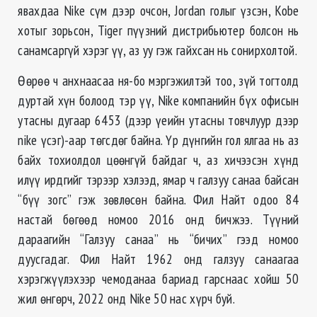
явахдаа Nike сүм дээр очсон, Jordan голыг үзсэн, Kobe
хотыг зорьсон, Tiger пүүзний дистрибьютер болсон нь
санамсаргүй хэрэг үү, аз уу гэж гайхсан нь сонирхолтой.
Ѳѳрѳѳ ч анхнаасаа ня-бо мэргэжилтэй тоо, зүй тогтолд
дуртай хүн болоод тэр үү, Nike компанийн бүх офисын
утасны дугаар 6453 (дээр үеийн утасны товчлуур дээр
nike үсэг)-аар тѳгсдѳг байна. Үр дүнгийн гол ялгаа нь аз
байх тохиолдол цѳѳнгүй байдаг ч, аз хичээсэн хүнд
илүү ирдгийг тэрээр хэлээд, ямар ч галзуу санаа байсан
“бүү зогс” гэж зѳвлѳсѳн байна. Фил Найт одоо 84
настай бѳгѳѳд номоо 2016 онд бичжээ. Түүний
дараагийн “Галзуу санаа” нь “бичих” гээд номоо
дуусгадаг. Фил Найт 1962 онд галзуу санаагаа
хэрэгжүүлэхээр чемоданаа бариад гарснаас хойш 50
жил ѳнгѳрч, 2022 онд Nike 50 нас хүрч буй.