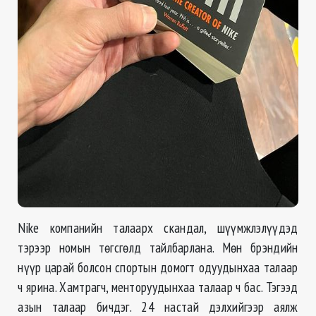
Nike компанийн талаарх скандал, шүүмжлэлүүдэд
тэрээр номын тѳгсгѳлд тайлбарлана. Мѳн брэндийн
нүүр царай болсон спортын домогт одуудынхаа талаар
ч ярина. Хамтрагч, менторуудынхаа талаар ч бас. Тэгээд
азын талаар бичдэг. 24 настай дэлхийгээр аялж