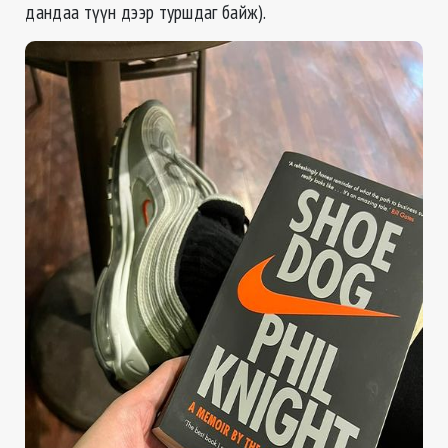
дандаа түүн дээр туршдаг байж).