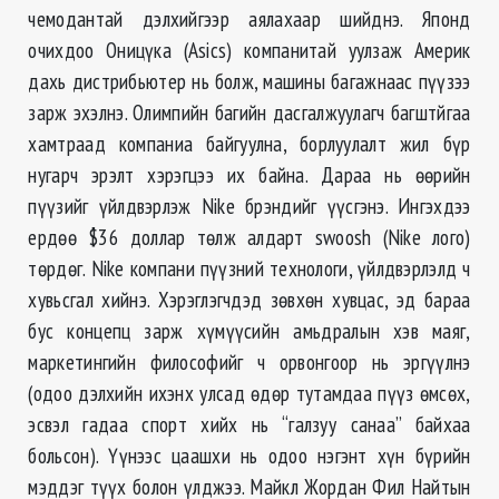
чемодантай дэлхийгээр аялахаар шийднэ. Японд
очихдоо Оницүка (Asics) компанитай уулзаж Америк
дахь дистрибьютер нь болж, машины багажнаас пүүзээ
зарж эхэлнэ. Олимпийн багийн дасгалжуулагч багштйгаа
хамтраад компаниа байгуулна, борлуулалт жил бүр
нугарч эрэлт хэрэгцээ их байна. Дараа нь ѳѳрийн
пүүзийг үйлдвэрлэж Nike брэндийг үүсгэнэ. Ингэхдээ
ердѳѳ $36 доллар тѳлж алдарт swoosh (Nike лого)
тѳрдѳг. Nike компани пүүзний технологи, үйлдвэрлэлд ч
хувьсгал хийнэ. Хэрэглэгчдэд зѳвхѳн хувцас, эд бараа
бус концепц зарж хүмүүсийн амьдралын хэв маяг,
маркетингийн философийг ч орвонгоор нь эргүүлнэ
(одоо дэлхийн ихэнх улсад ѳдѳр тутамдаа пүүз ѳмсѳх,
эсвэл гадаа спорт хийх нь “галзуу санаа” байхаа
больсон). Үүнээс цаашхи нь одоо нэгэнт хүн бүрийн
мэддэг түүх болон үлджээ. Майкл Жордан Фил Найтын