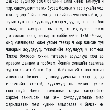
давхар аудитор эсвэл багшийн ажил хийнэ. Банкууд ч
тэр, санхүүжилт татах бусад боломж ч тэр тухайн үед
нэлээд ѳѳр байсан тул ѳр зээлийн асуудлуудтай ѳдѳр
тутам тулгарна. Хууль шүүх дээр ч дуудагдана-- нэг бол
гадаадын хамтрагч нь гомдол мэдүүлнэ, эсвэл
дотоодын ѳрсѳлдѳгч нар нь лобби хийнэ. 1960-70-аад
онд үйлдвэрлэл, олон улсын тээвэр ч ѳѳр байсан тул
чанарын асуудлууд, түгээлтийн асуудлууд ч тогтмол.
Тэгээд боловсон хүчин, татварын асуудлууд гээд ар
араасаа дандаа л проблем. Йенийн ханшийн савлагаа
хүртэл сорилт болно. Гэртээ байх цаггүй хонон ѳнжин
ажиллана. Бизнесээ дампууруулчихъя гэхээр ѳѳрѳѳ
моргежийн зээлтэй, хүүхдүүд нь жижиг, ухрах
сонголтгүй. Номонд компаниас гадна эхнэртэйгээ
хэрхэн танилцсан, аав ээж, хүүхдүүдтэйгээ ямар
харилцаатай гээд хувийн амьдралаа ч бичсэн нь