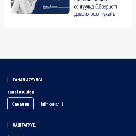
сонгуульд С.Баярцогт
дэвших эсэх тухайд
САНАЛ АСУУЛГА
sanal asuulga
Санал өгөх
Нийт санал: 1
ХАШТАГУУД