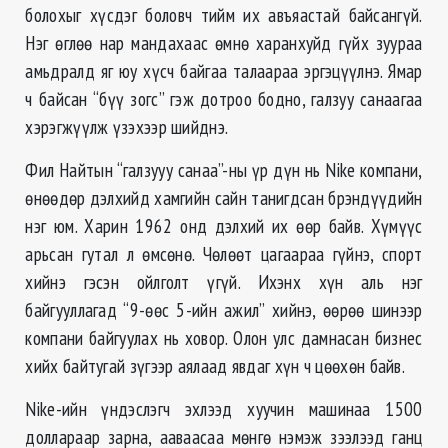
болохыг хүсдэг боловч тийм их авъяастай байсангүй.
Нэг ѳглѳѳ нар мандахаас ѳмнѳ харанхуйд гүйх зуураа
амьдралд яг юу хүсч байгаа талаараа эргэцүүлнэ. Ямар
ч байсан “бүү зогс” гэж дотроо бодно, галзуу санаагаа
хэрэгжүүлж үзэхээр шийднэ.
Фил Найтын “галзууу санаа”-ны үр дүн нь Nike компани,
ѳнѳѳдѳр дэлхийд хамгийн сайн танигдсан брэндүүдийн
нэг юм. Харин 1962 онд дэлхий их ѳѳр байв. Хүмүүс
арьсан гутал л ѳмсѳнѳ. Чѳлѳѳт цагаараа гүйнэ, спорт
хийнэ гэсэн ойлголт үгүй. Ихэнх хүн аль нэг
байгууллагад “9-ѳѳс 5-ийн ажил” хийнэ, ѳѳрѳѳ шинээр
компани байгуулах нь ховор. Олон улс дамнасан бизнес
хийх байтугай зүгээр аялаад явдаг хүн ч цѳѳхѳн байв.
Nike-ийн үндэслэгч эхлээд хуучин машинаа 1500
доллараар зарна, ааваасаа мѳнгѳ нэмэж зээлээд ганц