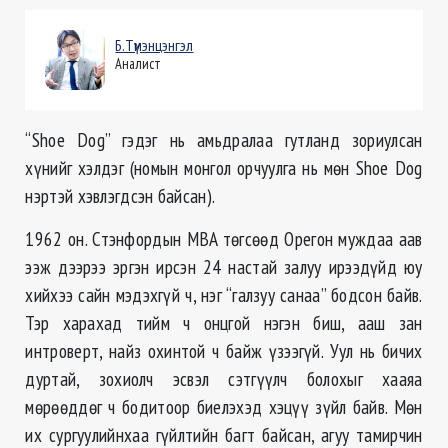
Б.Түмэнцэнгэл
Аналист
“Shoe Dog” гэдэг нь амьдралаа гутланд зориулсан
хүнийг хэлдэг (номын монгол орчуулга нь мѳн Shoe Dog
нэртэй хэвлэгдсэн байсан).
1962 он. Стэнфордын MBA тѳгсѳѳд Орегон муждаа аав
ээж дээрээ эргэн ирсэн 24 настай залуу ирээдүйд юу
хийхээ сайн мэдэхгүй ч, нэг “галзуу санаа” бодсон байв.
Тэр харахад тийм ч онцгой нэгэн биш, ааш зан
интроверт, найз охинтой ч байж үзээгүй. Уул нь бичих
дуртай, зохиолч эсвэл сэтгүүлч болохыг хааяа
мѳрѳѳддѳг ч бодитоор биелэхэд хэцүү зүйл байв. Мѳн
их сургуулийнхаа гүйлтийн багт байсан, агуу тамирчин