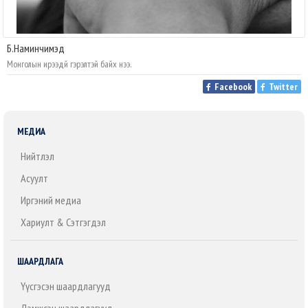
Б.Наминчимэд
Монголын ирээдүй гэрэлтэй байх нээ.
Facebook
Twitter
МЕДИА
Нийтлэл
Асуулт
Иргэний медиа
Хариулт & Сэтгэгдэл
ШААРДЛАГА
Үүсгэсэн шаардлагууд