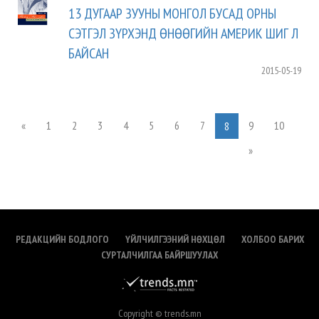
13 ДУГААР ЗУУНЫ МОНГОЛ БУСАД ОРНЫ
СЭТГЭЛ ЗҮРХЭНД ӨНӨӨГИЙН АМЕРИК ШИГ Л
БАЙСАН
2015-05-19
«
1
2
3
4
5
6
7
9
10
8
»
РЕДАКЦИЙН БОДЛОГО
ҮЙЛЧИЛГЭЭНИЙ НӨХЦӨЛ
ХОЛБОО БАРИХ
СУРТАЛЧИЛГАА БАЙРШУУЛАХ
Copyright © trends.mn