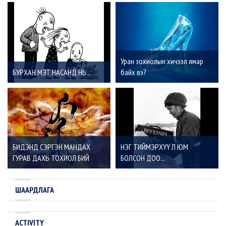
Уран зохиолын хичээл ямар
БУРХАН МЭТ НАСАНД НЬ...
байх вэ?
БИДЭНД СЭРГЭН МАНДАХ
НЭГ ТИЙМЭРХҮҮ Л ЮМ
ГУРАВ ДАХЬ ТОХИОЛ БИЙ
БОЛСОН ДОО...
ШААРДЛАГА
ACTIVITY