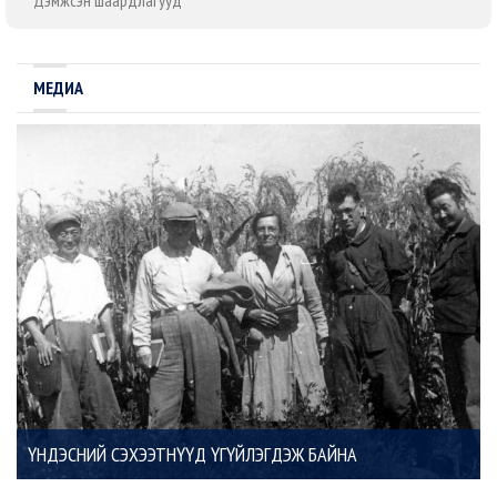
Дэмжсэн шаардлагууд
МЕДИА
ҮНДЭСНИЙ СЭХЭЭТНҮҮД ҮГҮЙЛЭГДЭЖ БАЙНА