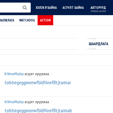
ХЭЛЭХ ҮГ БАЙНА
АСУУЛТ БАЙНА
АВТОРУУД
OPINION LEADERS
ВАЛЖЛАГА
WATCHDOG
ACTION
ШААРДЛАГА
N.NmuiMyday
асуулт орууллаа.
tsrbtiegeggmenwfbldVinefBtjtarmar
N.NmuiMyday
асуулт орууллаа.
tsrbtiegeggmenwfbldVinefBtjtarmab