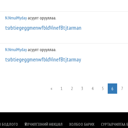
N.NmuiMyday
асуулт орууллаа.
tsrbtiegeggmenwfbldVinefBtjtarman
N.NmuiMyday
асуулт орууллаа.
tsrbtiegeggmenwfbldVinefBtjtarmay
«
1
2
3
4
5
7
6
Н БОДЛОГО
ҮЙЛЧИЛГЭЭНИЙ НӨХЦӨЛ
ХОЛБОО БАРИХ
СУРТАЛЧИЛГАА 