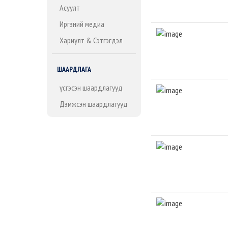
Асуулт
Иргэний медиа
Хариулт & Сэтгэгдэл
ШААРДЛАГА
Үүсгэсэн шаардлагууд
Дэмжсэн шаардлагууд