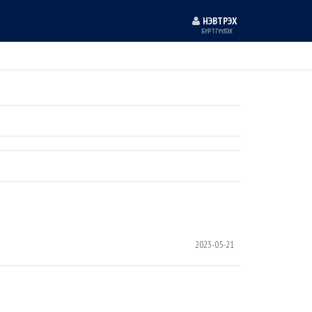
НЭВТРЭХ
БҮРТГҮҮЛЭХ
2023-05-21