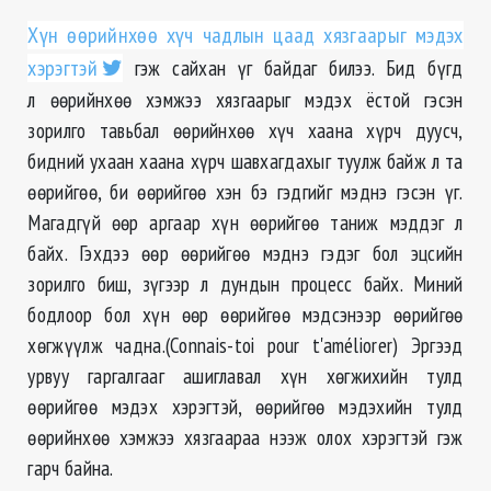
Хүн өөрийнхөө хүч чадлын цаад хязгаарыг мэдэх
хэрэгтэй
гэж сайхан үг байдаг билээ. Бид бүгд
л өөрийнхөө хэмжээ хязгаарыг мэдэх ёстой гэсэн
зорилго тавьбал өөрийнхөө хүч хаана хүрч дуусч,
бидний ухаан хаана хүрч шавхагдахыг туулж байж л та
өөрийгөө, би өөрийгөө хэн бэ гэдгийг мэднэ гэсэн үг.
Магадгүй өөр аргаар хүн өөрийгөө таниж мэддэг л
байх. Гэхдээ өөр өөрийгөө мэднэ гэдэг бол эцсийн
зорилго биш, зүгээр л дундын процесс байх. Миний
бодлоор бол хүн өөр өөрийгөө мэдсэнээр өөрийгөө
хөгжүүлж чадна.(Connais-toi pour t'améliorer) Эргээд
урвуу гаргалгааг ашиглавал хүн хөгжихийн тулд
өөрийгөө мэдэх хэрэгтэй, өөрийгөө мэдэхийн тулд
өөрийнхөө хэмжээ хязгаараа нээж олох хэрэгтэй гэж
гарч байна.