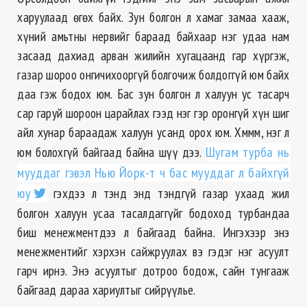
харуулаад өгөх байх. Зун болгон л хамаг замаа хааж,
хүний амьтны нервийг бараад байхаар нэг удаа нам
засаад дахиад арван жилийн хугацаанд гар хүргэж,
газар шороо онгичихооргүй болгочиж болдоггүй юм байх
даа гэж бодох юм. Бас зун болгон л халуун ус тасарч
сар гаруй шороон царайлах гээд нэг гэр оронгүй хүн шиг
айл хунар бараадаж халуун усанд орох юм. Хммм, нэг л
юм болохгүй байгаад байна шүү дээ.
Шугам турба нь
мууддаг гэвэл Нью Йорк-т ч бас мууддаг л байхгүй
юу
гэхдээ л тэнд энд тэндгүй газар ухаад жил
болгон халуун усаа тасалдаггүйг бодоход турбандаа
биш менежментдээ л байгаад байна. Ингэхээр энэ
менежментийг хэрхэн сайжруулах вэ гэдэг нэг асуулт
гарч ирнэ. Энэ асуултыг дотроо бодож, сайн тунгааж
байгаад дараа хариултыг сийрүүлье.