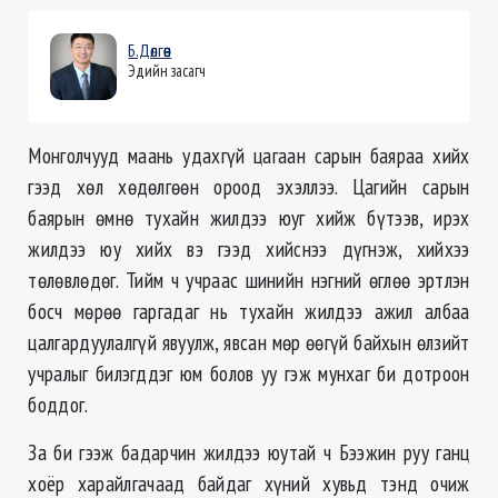
Б.Дөлгөөн
Эдийн засагч
Монголчууд маань удахгүй цагаан сарын баяраа хийх
гээд хөл хөдөлгөөн ороод эхэллээ. Цагийн сарын
баярын өмнө тухайн жилдээ юуг хийж бүтээв, ирэх
жилдээ юу хийх вэ гээд хийснээ дүгнэж, хийхээ
төлөвлөдөг. Тийм ч учраас шинийн нэгний өглөө эртлэн
босч мөрөө гаргадаг нь тухайн жилдээ ажил албаа
цалгардуулалгүй явуулж, явсан мөр өөгүй байхын өлзийт
учралыг билэгддэг юм болов уу гэж мунхаг би дотроон
боддог.
За би гээж бадарчин жилдээ юутай ч Бээжин руу ганц
хоёр харайлгачаад байдаг хүний хувьд тэнд очиж