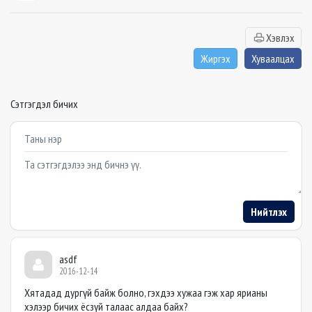
Хэвлэх
Жиргэх
Хуваалцах
Сэтгэгдэл бичих
Example textarea
Нийтлэх
asdf
2016-12-14
Хятадад дургүй байж болно, гэхдээ хужаа гэж хар ярианы
хэлээр бичих ёсзүй талаас алдаа байх?