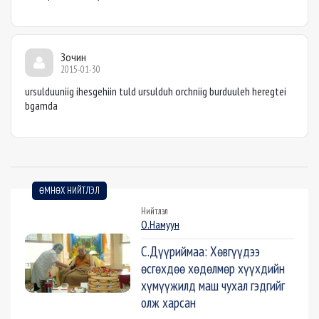
Зочин
2015-01-30
ursulduuniig ihesgehiin tuld ursulduh orchniig burduuleh heregtei
bgamda
ӨМНӨХ НИЙТЛЭЛ
Нийтлэл
О.Намуун
С.Дүүриймаа: Хөвгүүдээ
өсгөхдөө хөдөлмөр хүүхдийн
хүмүүжилд маш чухал гэдгийг
олж харсан