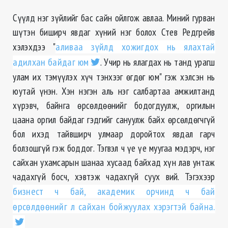
Сүүлд нэг зүйлийг бас сайн ойлгож авлаа. Миний гурван
шүтэн биширч явдаг хүний нэг болох Стев Редгрейв
хэлэхдээ "
аливаа зүйлд хожигдох нь ялахтай
адилхан байдаг юм
. Учир нь ялагдах нь танд урагш
улам их тэмүүлэх хүч тэнхээг өгдөг юм" гэж хэлсэн нь
юутай үнэн. Хэн нэгэн аль нэг салбартаа амжилтанд
хүрэвч, байнга өрсөлдөөнийг бодогдуулж, оргилын
цаана оргил байдаг гэдгийг сануулж байх өрсөлдөгчгүй
бол ихэд тайвширч улмаар доройтох явдал гарч
болзошгүй гэж боддог. Тэгвэл ч үе үе муугаа мэдэрч, нэг
сайхан ухамсарын шанаа хусаад байхад хүн лав унтаж
чадахгүй босч, хэвтэж чадахгүй суух вий. Тэгэхээр
бизнест ч бай, академик орчинд ч бай
өрсөлдөөнийг л сайхан бойжуулах хэрэгтэй байна.