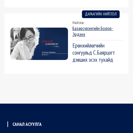
ДАРААГИЙН НИЙТЛЭЛ
Нийтлэл
Базарсүрэнгийн Болор-
Эрдэнэ
Ерөнхийлөгчийн
сонгуульд С.Баярцогт
дэвших эсэх тухайд
САНАЛ АСУУЛГА