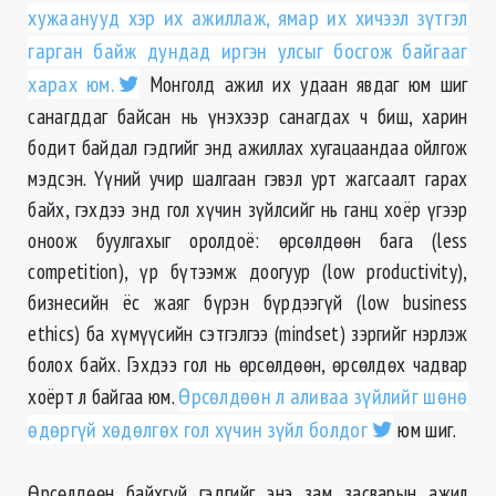
хужаанууд хэр их ажиллаж, ямар их хичээл зүтгэл
гарган байж дундад иргэн улсыг босгож байгааг
харах юм.
Монголд ажил их удаан явдаг юм шиг
санагддаг байсан нь үнэхээр санагдах ч биш, харин
бодит байдал гэдгийг энд ажиллах хугацаандаа ойлгож
мэдсэн. Үүний учир шалгаан гэвэл урт жагсаалт гарах
байх, гэхдээ энд гол хүчин зүйлсийг нь ганц хоёр үгээр
оноож буулгахыг оролдоё: өрсөлдөөн бага (less
competition), үр бүтээмж доогуур (low productivity),
бизнесийн ёс жаяг бүрэн бүрдээгүй (low business
ethics) ба хүмүүсийн сэтгэлгээ (mindset) зэргийг нэрлэж
болох байх. Гэхдээ гол нь өрсөлдөөн, өрсөлдөх чадвар
хоёрт л байгаа юм.
Өрсөлдөөн л аливаа зүйлийг шөнө
өдөргүй хөдөлгөх гол хүчин зүйл болдог
юм шиг.
Өрсөлдөөн байхгүй гэдгийг энэ зам засварын ажил