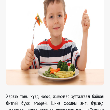
Хэрвээ таны хүүхэд ногоо, жимснээс зугтаагаад байвал
битгий бууж өгөөрэй. Шинэ хоолны амт, бүтцэнд
дасахад хүүхдэд хугацаа шаарддаг юм шүү. Тэднийг