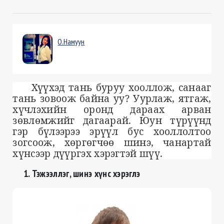
О.Намуун
Хүүхэд тань буруу хооллож, санааг
тань зовоож байна уу? Уурлаж, ятгаж,
хүчлэхийн оронд дараах арван
зөвлөмжийг дагаарай. Юун түрүүнд
гэр бүлээрээ эрүүл бус хооллолтоо
зогсоож, хөргөгчөө шинэ, чанартай
хүнсээр дүүргэх хэрэгтэй шүү.
1. Тэжээллэг, шинэ хүнс хэрэглэ