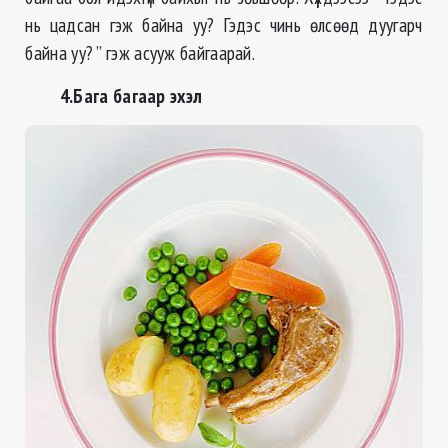
нь цадсан гэж байна уу? Гэдэс чинь өлсөөд дуугарч
байна уу? ” гэж асууж байгаарай.
4.Бага багаар эхэл