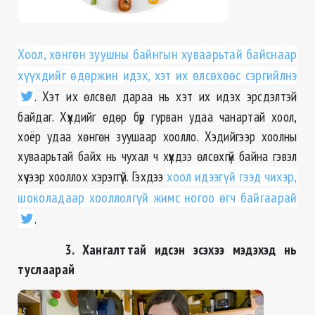
Хоол, хөнгөн зуушны байнгын хуваарьтай байснаар
хүүхдийг өдөржин идэх, хэт их өлсөхөөс сэргийлнэ
. Хэт их өлсвөл дараа нь хэт их идэх эрсдэлтэй
байдаг. Хүүхдийг өдөр бүр гурван удаа чанартай хоол,
хоёр удаа хөнгөн зуушаар хоолло. Хэдийгээр хоолны
хуваарьтай байх нь чухал ч хүүхдээ өлсөхгүй байна гэвэл
хүчээр хооллох хэрэггүй. Гэхдээ
хоол идээгүй гээд чихэр,
шоколадаар хооллолгүй жимс ногоо өгч байгаарай
.
3. Хангалттай идсэн эсэхээ мэдэхэд нь
туслаарай