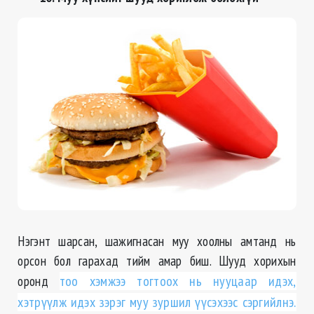
Нэгэнт шарсан, шажигнасан муу хоолны амтанд нь
орсон бол гарахад тийм амар биш. Шууд хорихын
оронд
тоо хэмжээ тогтоох нь нууцаар идэх,
хэтрүүлж идэх зэрэг муу зуршил үүсэхээс сэргийлнэ.