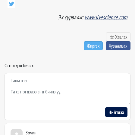
Эх сурвалж:
www.livescience.com
Хэвлэх
Жиргэх
Хуваалцах
Сэтгэгдэл бичих
Example textarea
Нийтлэх
Зочин