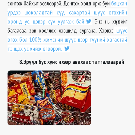
сонгож байхыг зөвлөөрэй. Дөнгөж хөлд орж буй
бяцхан
үрдээ шоколадтай сүү, сахартай шүүс өгөхийн
оронд ус, цэвэр сүү уулгаж бай
. Энэ нь хүүхдийг
багаасаа зөв хооллох хэвшилд сургана. Хэрвээ
шүүс
өгөх бол 100% жимсний шүүс дээр түүний хагастай
тэнцэх ус хийж өгөөрэй.
8.Эрүүл бус хүнс ихээр авахаас татгалзаарай