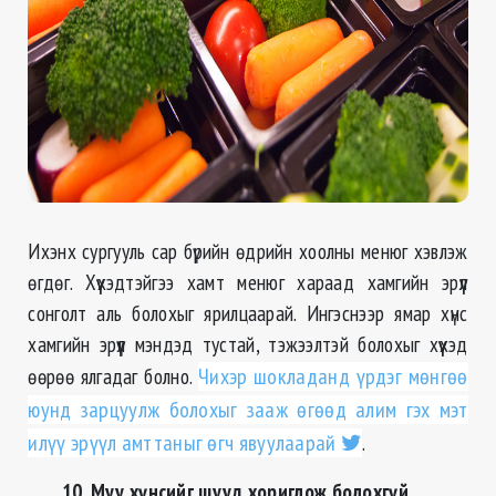
Ихэнх сургууль сар бүрийн өдрийн хоолны менюг хэвлэж
өгдөг. Хүүхэдтэйгээ хамт менюг хараад хамгийн эрүүл
сонголт аль болохыг ярилцаарай. Ингэснээр ямар хүнс
хамгийн эрүүл мэндэд тустай, тэжээлтэй болохыг хүүхэд
өөрөө ялгадаг болно.
Чихэр шокладанд үрдэг мөнгөө
юунд зарцуулж болохыг зааж өгөөд алим гэх мэт
илүү эрүүл амттаныг өгч явуулаарай
.
10. Муу хүнсийг шууд хориглож болохгүй