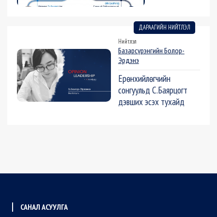
ДАРААГИЙН НИЙТЛЭЛ
Нийтлэл
Базарсүрэнгийн Болор-
Эрдэнэ
Ерөнхийлөгчийн
сонгуульд С.Баярцогт
дэвших эсэх тухайд
САНАЛ АСУУЛГА