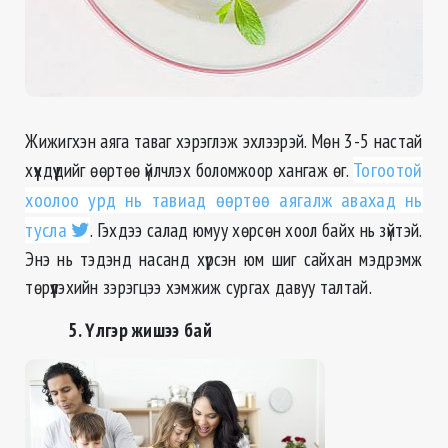
Жижигхэн аяга таваг хэрэглэж эхлээрэй. Мөн 3-5 настай
хүүхдүүдийг өөртөө үйлчлэх боломжоор хангаж өг.
Тогоотой
хоолоо урд нь тавиад өөртөө аягалж авахад нь
тусла
. Гэхдээ салад юмуу хөрсөн хоол байх нь зүйтэй.
Энэ нь тэдэнд насанд хүрсэн юм шиг сайхан мэдрэмж
төрүүлэхийн зэрэгцээ хэмжиж сургах давуу талтай.
5. Үлгэр жишээ бай