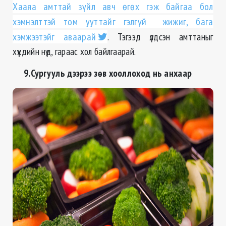
Хааяа амттай зүйл авч өгөх гэж байгаа бол
хэмнэлттэй том ууттайг гэлгүй жижиг, бага
хэмжээтэйг аваарай
. Тэгээд үлдсэн амттаныг
хүүхдийн нүд, гараас хол байлгаарай.
9.Сургууль дээрээ зөв хооллоход нь анхаар