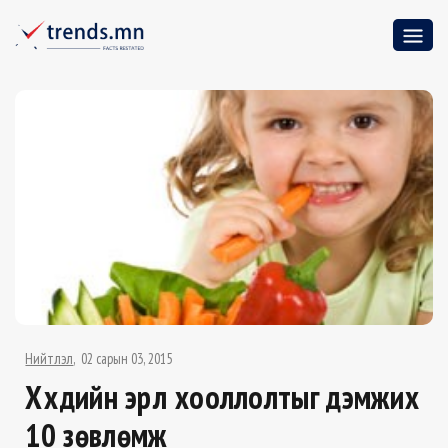
Нийтлэл
02 сарын 03, 2015
Хүүхдийн эрүүл хооллолтыг дэмжих
10 зөвлөмж