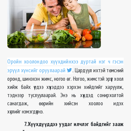
Оройн хоолондоо хүүхдийнхээ дуртай нэг ч гэсэн
эрүүл хүнсийг оруулаарай
. Цардуул ихтэй төмсний
оронд, шинэхэн жимс, ногоо өг. Ногоо, жимстэй эрүүл хоол
хийж байх үедээ хүүхэддээ хэрхэн хийдгийг харуулж,
тэднээр туслуулаарай. Энэ нь хүүхдэд сонирхолтой
санагдаж, өөрийн хийсэн хоолоо идэх
хүслийг нэмэгдүүлнэ.
7.Хүүхдүүддээ уудаг илчлэг байдгийг зааж