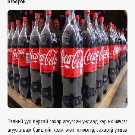
өгөөрэй
Тэдний уух дуртай сахар агуулсан ундаад хэр их илчлэг
агуулагдаж байдгийг хэлж өгөн, илчлэггүй, сахаргүй ундаа