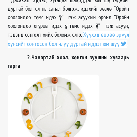
дуртай болтол нь санал болгож, идэхийг зөвлө. “Оройн
хоолондоо төмс идэх үү?” гэж асуухын оронд “Оройн
хоолондоо огурцы идэх үү, төмс идэх үү?” гэж асуун,
тэдэнд сонголт хийх боломж олго.
Хүүхэд өөрөө эрүүл
хүнсийг сонгосон бол илүү дуртай иддэг юм шүү
.
2.Чанартай хоол, хөнгөн зуушны хуваарь
гарга