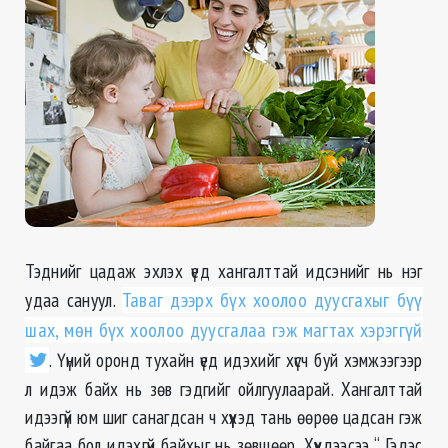
Тэднийг цадаж эхлэх үед хангалттай идсэнийг нь нэг
удаа сануул.
Таваг дээрх бүх хоолоо дуусгахыг бүү
шах, мөн бүх хоолоо дуусгалаа гэж магтах хэрэггүй
. Үүний оронд тухайн үед идэхийг хүсч буй хэмжээгээр
л идэж байх нь зөв гэдгийг ойлгуулаарай. Хангалттай
идээгүй юм шиг санагдсан ч хүүхэд тань өөрөө цадсан гэж
байгаа бол идэхгүй байхыг нь зөвшөөр. Хүүхдээсээ “ Гэдэс