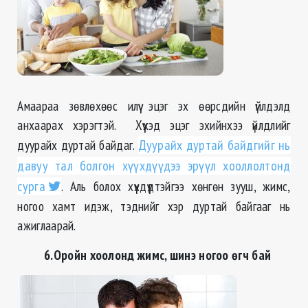
Амаараа зөвлөхөөс илүү эцэг эх өөрсдийн үйлдэлд
анхаарах хэрэгтэй. Хүүхэд эцэг эхийнхээ үйлдлийг
дуурайх дуртай байдаг.
Дуурайх дуртай байдгийг нь
давуу тал болгон хүүхдүүдээ эрүүл хооллолтонд
сурга
. Аль болох хүүхдүүдтэйгээ хөнгөн зууш, жимс,
ногоо хамт идэж, тэднийг хэр дуртай байгааг нь
ажиглаарай.
6.Оройн хоолонд жимс, шинэ ногоо өгч бай