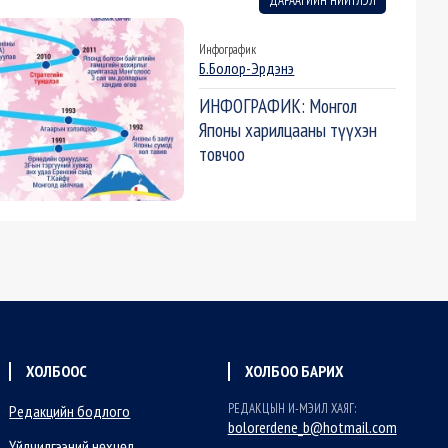
ДАРААГИЙН НИЙТЛЭЛ
Инфографик
Б.Болор-Эрдэнэ
ИНФОГРАФИК: Монгол
Японы харилцааны түүхэн
товчоо
ХОЛБООС
ХОЛБОО БАРИХ
РЕДАКЦЫН И-МЭИЛ ХАЯГ:
Редакцийн бодлого
bolorerdene_b@hotmail.com
Үйлчилгээний нөхцөл