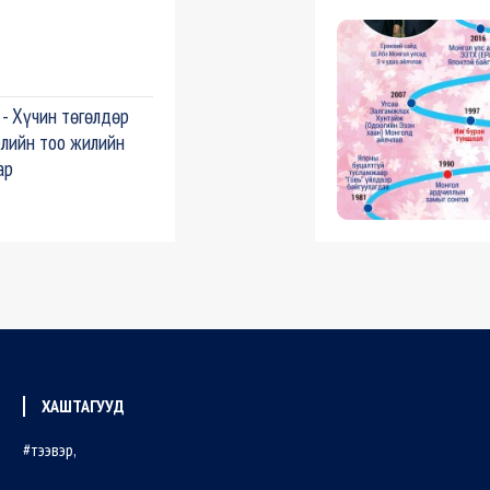
 - Хүчин төгөлдөр
рлийн тоо жилийн
ар
ХАШТАГУУД
тээвэр