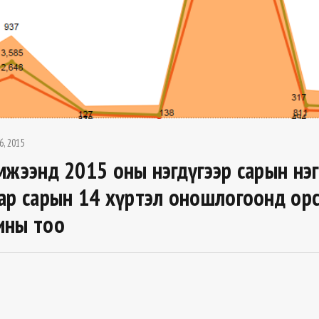
6, 2015
мжээнд 2015 оны нэгдүгээр сарын нэг
ар сарын 14 хүртэл оношлогоонд ор
ины тоо