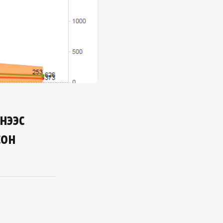
нээс
сон