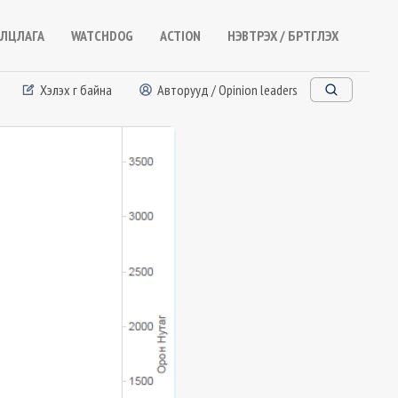
ЛЦЛАГА
WATCHDOG
ACTION
НЭВТРЭХ / БҮРТГҮҮЛЭХ
Хэлэх үг байна
Авторууд / Opinion leaders