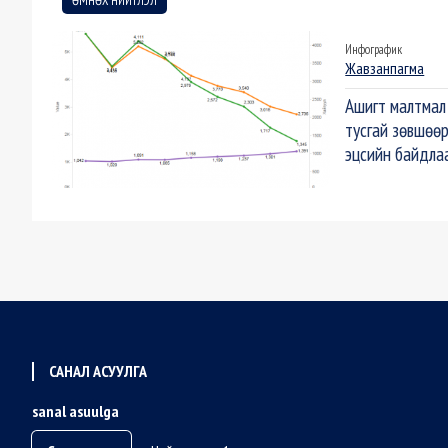
ӨМНӨХ НИЙТЛЭЛ
Инфографик
Жавзанпагма
Ашигт малтмал
тусгай зөвшөө
эцсийн байдла
САНАЛ АСУУЛГА
sanal asuulga