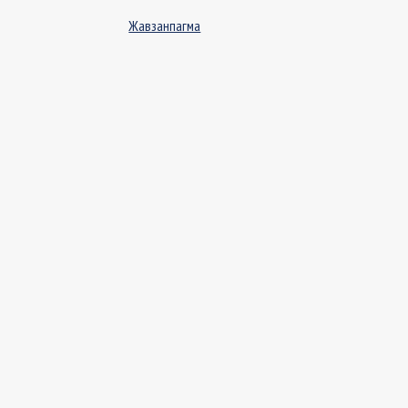
Жавзанпагма