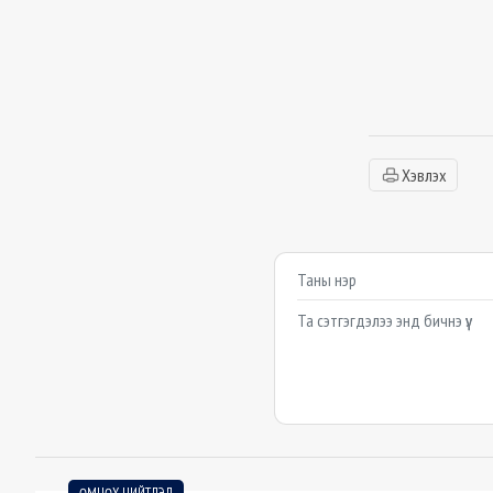
Хэвлэх
Сэтгэгдэл бичих
Example textarea