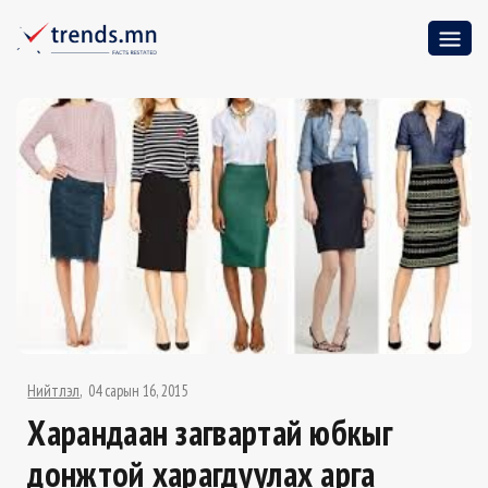
Нийтлэл
04 сарын 16, 2015
Харандаан загвартай юбкыг
донжтой харагдуулах арга