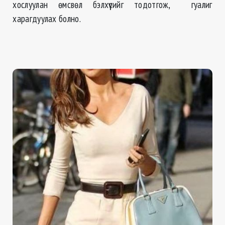
хослуулан өмсвөл бэлхүүсийг тодотгож, гуалиг
харагдуулах болно.