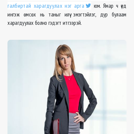
галбиртай харагдуулах нэг арга
юм. Ямар ч үед
ингэж өмсөх нь таныг илүү эмэгтэйлэг, дур булаам
харагдуулах болно гэдэгт итгээрэй.