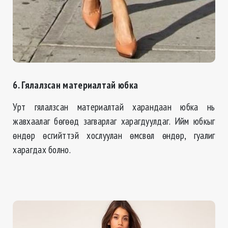
6. Гялалзсан материалтай юбка
Урт гялалзсан материалтай харандаан юбка нь
жавхаалаг бөгөөд загварлаг харагдуулдаг. Ийм юбкыг
өндөр өсгийттэй хослуулан өмсвөл өндөр, гуалиг
харагдах болно.