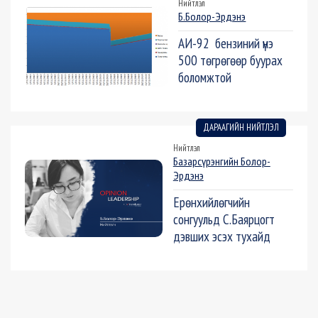
Нийтлэл
Б.Болор-Эрдэнэ
АИ-92 бензиний үнэ
500 төгрөгөөр буурах
боломжтой
ДАРААГИЙН НИЙТЛЭЛ
Нийтлэл
Базарсүрэнгийн Болор-
Эрдэнэ
Ерөнхийлөгчийн
сонгуульд С.Баярцогт
дэвших эсэх тухайд