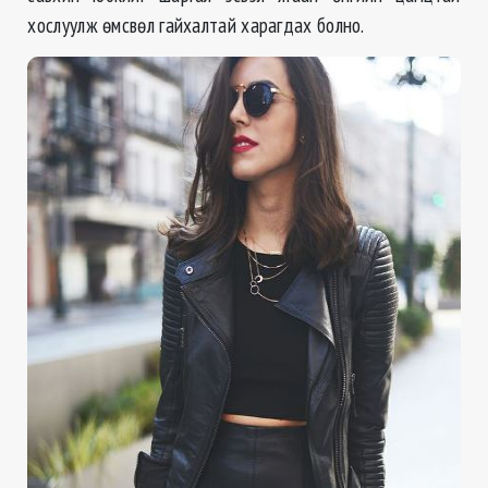
хослуулж өмсвөл гайхалтай харагдах болно.