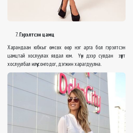
Гэрэлтсэн цамц
Харандаан юбкыг өмсөх өөр нэг арга бол гэрэлтсэн
цамцтай хослуулах явдал юм. Үүн дээр сувдан зүүлт
хослуулбал илүү сонгодог, дэгжин харагдуулна.