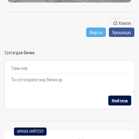
Хэвлэх
Жиргэх
Хуваалцах
Сэтгэгдэл бичих
Example textarea
Нийтлэх
ӨМНӨХ НИЙТЛЭЛ