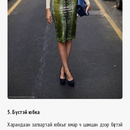
5. Бүстэй юбка
Харандаан загвартай юбкыг ямар ч цамцан дээр бүстэй