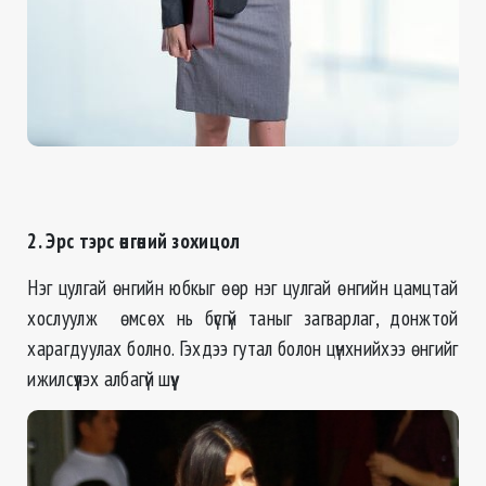
2. Эрс тэрс өнгөний зохицол
Нэг цулгай өнгийн юбкыг өөр нэг цулгай өнгийн цамцтай
хослуулж өмсөх нь бүсгүй таныг загварлаг, донжтой
харагдуулах болно. Гэхдээ гутал болон цүнхнийхээ өнгийг
ижилсүүлэх албагүй шүү.