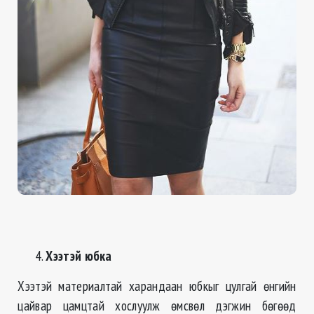
Хээтэй юбка
Хээтэй материалтай харандаан юбкыг цулгай өнгийн
цайвар цамцтай хослуулж өмсвөл дэгжин бөгөөд