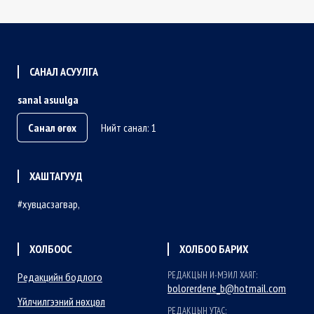
САНАЛ АСУУЛГА
sanal asuulga
Санал өгөх
Нийт санал: 1
ХАШТАГУУД
хувцасзагвар
ХОЛБООС
ХОЛБОО БАРИХ
РЕДАКЦЫН И-МЭИЛ ХАЯГ:
Редакцийн бодлого
bolorerdene_b@hotmail.com
Үйлчилгээний нөхцөл
РЕДАКЦЫН УТАС: