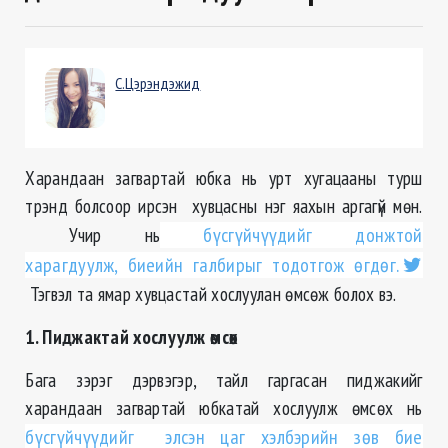
С.Цэрэндэжид
Харандаан загвартай юбка нь урт хугацааны турш
трэнд болсоор ирсэн хувцасны нэг яахын аргагүй мөн.
Учир нь
бүсгүйчүүдийг донжтой
харагдуулж, биеийн галбирыг тодотгож өгдөг.
Тэгвэл та ямар хувцастай хослуулан өмсөж болох вэ.
1. Пиджактай хослуулж өмсөх
Бага зэрэг дэрвэгэр, тайл гаргасан пиджакийг
харандаан загвартай юбкатай хослуулж өмсөх нь
бүсгүйчүүдийг элсэн цаг хэлбэрийн зөв бие