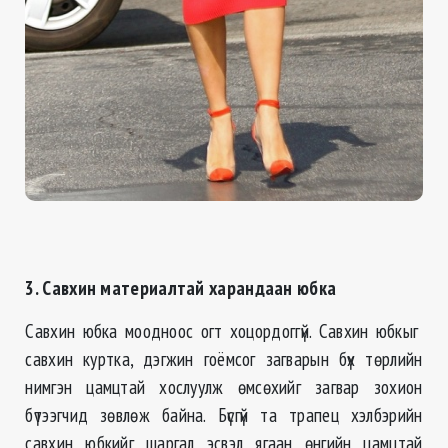
3. Савхин материалтай харандаан юбка
Савхин юбка моодноос огт хоцордоггүй. Савхин юбкыг
савхин куртка, дэгжин гоёмсог загварын бүх төрлийн
нимгэн цамцтай хослуулж өмсөхийг загвар зохион
бүтээгчид зөвлөж байна. Бүсгүй та трапец хэлбэрийн
савхин юбкийг шаргал эсвэл ягаан өнгийн цамцтай