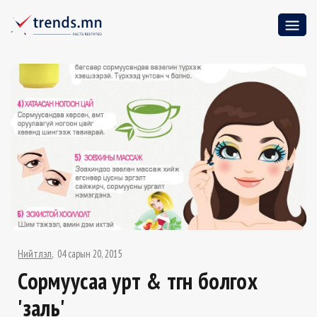
Нийтлэл
04 сарын 20, 2015
Сормуусаа урт & өтгөн болгох
'заль'