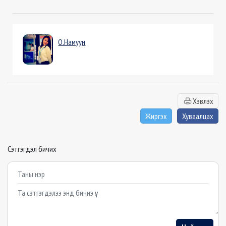
О.Намуун
Хэвлэх
Жиргэх
Хуваалцах
Сэтгэгдэл бичих
Example textarea