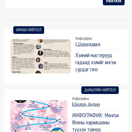
Нийтлэх
ӨМНӨХ НИЙТЛЭЛ
Инфографик
С.Цэрэндэжид
Хэлний мастерууд
гадаад хэлийг ингэж
сурдаг гэнэ
ДАРААГИЙН НИЙТЛЭЛ
Инфографик
Б.Болор-Эрдэнэ
ИНФОГРАФИК: Монгол
Японы харилцааны
түүхэн товчоо