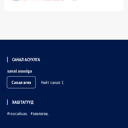
САНАЛ АСУУЛГА
sanal asuulga
Санал өгөх
Нийт санал: 1
ХАШТАГУУД
гоосайхан
зөвлөгөө