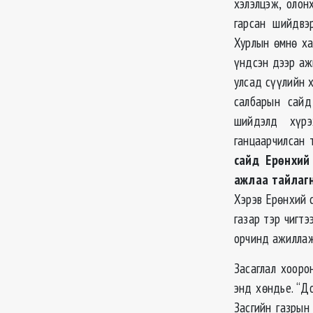
хэлэлцэж,
олон
гарсан шийдвэ
Хурлын өмнө ха
үндсэн дээр аж
улсад сүүлийн х
салбарын сайд
шийдэлд хүрэ
ганцаарчилсан 
сайд Ерөнхий
ажлаа тайлагн
Хэрэв Ерөнхий с
газар тэр чигт
орчинд ажиллаж
Засаглал хооро
энд хөндье. “Д
Засгийн газры