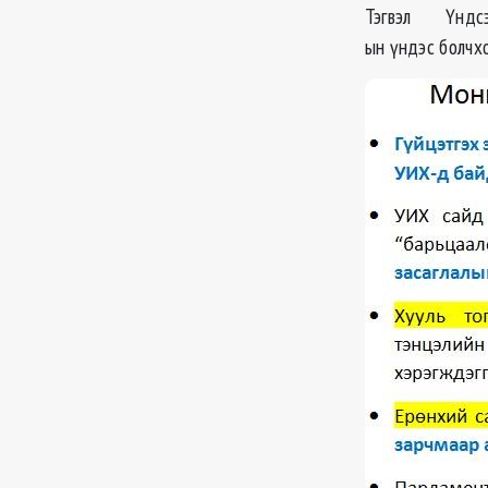
Тэгвэл Үнд
ын
үндэс болчхо