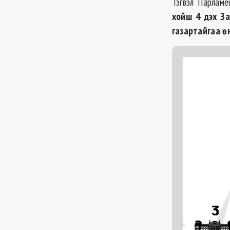
Тэгвэл Парламе
хойш 4 дэх За
газартайгаа ө