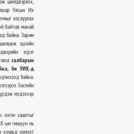
эж шийдвэрлэх,
алаар Улсын Их
рчмыг хослуулах
ой байтал манай
оод байна. Зарим
вшилцөж эцсийн
двэрийн эсрэг
үзвэл
салбарын
йна, би УИХ-д
рдчихээд байна.
рэгээрээ Засгийн
бүрдэж мэдэхээр
с нэгэн заалтыг
ИХ-
ын
гишүүн нь
эн
хуульд
нэмэлт