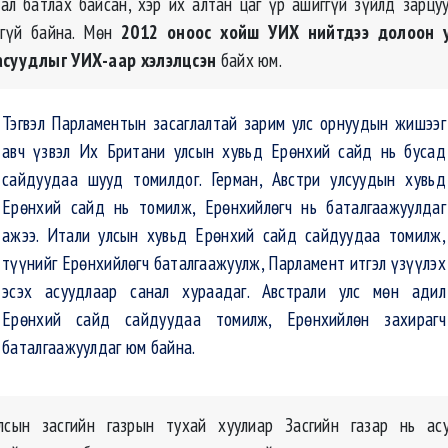
дал батлах байсан,
хэр
их алтан цаг үр ашиггүй зүйлд зарцу
агүй байна. Мөн
2012 оноос хойш УИХ нийтдээ долоон у
асуудлыг УИХ-аар хэлэлцсэн
байх юм.
Тэгвэл Парламентын засаглалтай зарим улс орнуудын жишээг
авч үзвэл Их Британи улсын хувьд Ерөнхий сайд нь бусад
сайдуудаа шууд томилдог. Герман, Австри улсуудын хувьд
Ерөнхий сайд нь томилж, Ерөнхийлөгч нь баталгаажуулдаг
ажээ. Итали улсын хувьд Ерөнхий сайд сайдуудаа томилж,
түүнийг Ерөнхийлөгч баталгаажуулж, Парламент итгэл үзүүлэх
эсэх асуудлаар санал хураадаг. Австрали улс мөн адил
Ерөнхий сайд сайдуудаа томилж, Ерөнхийлөн захирагч
баталгаажуулдаг юм байна.
сын засгийн газрын тухай хуулиар Засгийн газар нь ас