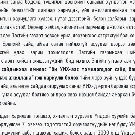
хийн
санаа бодолд түшиглэн цөөнхийн саналыг хүндэтгэн үз
рийн биелэлтийг дангаар хариуцах, үйл ажиллагааныхаа т
мтын хариуцлага хүлээх, нутаг дэвсгэрийн болон салбарын за
иллах ёстой. Өөрөөр хэлбэл, кабинетын зарчмаар ажиллах ёст
эдэн Засгийн газарт зөвхөн уриа, лоозонгоос хэтрэхгүй болчх
 Ерөнхий сайдтайгаа санал нийлэхгүй асуудал дээрээ зө
хгүй удах, зарим тохиолдолд Засгийн газрынхаа ший
тоглолт хийсэн жишээнүүдийг бид мэднэ. Энгийн утгаар авч 
 сайдынхаа өмнөөс “би УИХ-
аас
томилогддог сайд ба
аж ажиллана” гэж хариулж болох
тийм л эрх зүйн үндэс бү
айд аль нэгэн сайдаа огцруулах санал УИХ-д өргөн баривал эс
ээ унах асуудал болтлоо өндрөө авах нөхцөл байдал амархан 
 байна.
ндын харилцан тэнцвэр, хяналтын хүрээнд Үндсэн хуулийн ба
ордуулсан 7” хэмээх тодотголтой өөрчлөлтүүдийн нэг буюу У
н гишүүний албыг давхар хашиж болох заалт 2000 онд Үндс