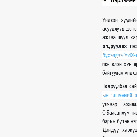
Үндсэн хуулий
асуудлууд дото
ажлаа шууд хар
огцруулах
” гэ
бүхэлдээ УИХ-
гэж олон хүн я
байгуулах үндс
Тодруулбал са
ын
гишүүний я
улмаар ажил
О.
Баасанхүү
гиш
барьж бүтэн нэ
Дэндүү хариуц