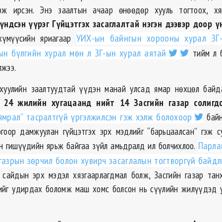
рж ирсэн. Энэ заалтын ачаар өнөөдөр хууль тогтоох, х
үндсэн үүрэг Гүйцэтгэх засаглалтай нэгэн дээвэр доор ү
хүмүүсийн яриагаар
УИХ-
ын
байнгын хорооны хурал
ЗГ
ын бүлгийн хурал мөн л
ЗГ
-
ын
хурал аятай
тийм л б
лжээ.
хуулийн заалтуудтай үүдэн манай улсад ямар нөхцөл бай
 24 жилийн хугацаанд нийт 14 Засгийн газар солигд
ямрал” тасралтгүй үргэлжилсэн гэж хэлж болохоор
байн
огоор
дамжуулан гүйцэтгэх эрх мэдлийг “барьцаалсан” гэж с
н гишүүдийн ярьж байгаа зүйл амьдралд ил болчихлоо.
Парла
газрын зөрчил болон хувирч засаглалын тогтворгүй байдлы
 сайдын эрх мэдэл хязгаарлагдмал болж, Засгийн газар та
ийг удирдах боломж маш хомс болсон нь сүүлийн жилүүдэд у