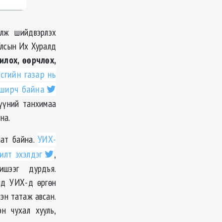
алж шийдвэрлэх
Улсын Их Хуралд
илох, өөрчлөх,
сгийн газар нь
вширч байна
гүүний танхимаа
на.
аат байна.
УИХ-
илт
эхэлдэг
,
жишээг
дурдъя
.
нд УИХ-д өргөн
эн татаж авсан.
н чухал хууль,