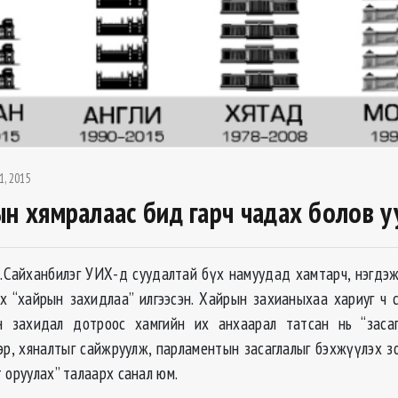
1, 2015
ын хямралаас бид гарч чадах болов у
.
Сайханбилэг
УИХ-д суудалтай бүх намуудад хамтарч, нэгдэж
ах “хайрын захидлаа” илгээсэн. Хайрын захианыхаа хариуг ч 
н захидал дотроос хамгийн их анхаарал татсан нь “заса
эр, хяналтыг сайжруулж, парламентын засаглалыг бэхжүүлэх з
 оруулах” талаарх санал юм.