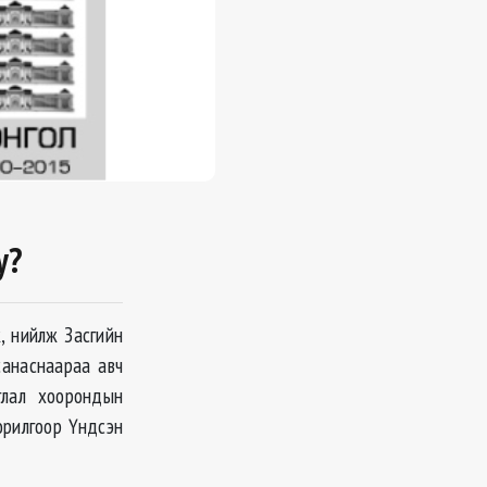
у?
, нийлж Засгийн
санаснаараа авч
глал хоорондын
орилгоор Үндсэн