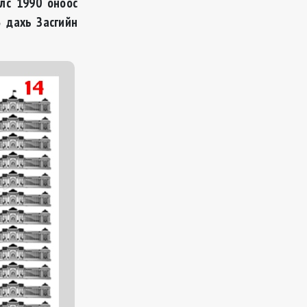
улс 1990 оноос
3 дахь Засгийн