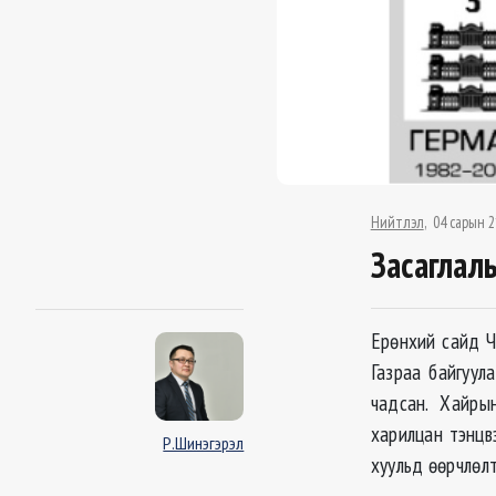
Нийтлэл
04 сарын 2
Засаглал
Ерөнхий сайд Ч
Газраа байгуул
чадсан. Хайры
харилцан тэнцв
Р.Шинэгэрэл
хуульд өөрчлөлт