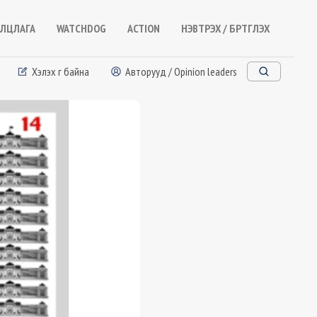
ЛЦЛАГА
WATCHDOG
ACTION
НЭВТРЭХ / БҮРТГҮҮЛЭХ
Хэлэх үг байна
Авторууд / Opinion leaders