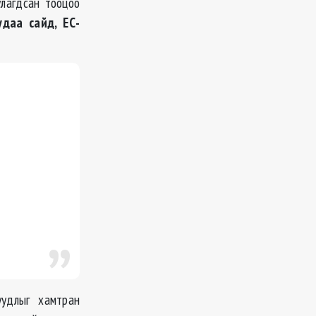
улагдсан тооцоо
даа сайд, ЕС-
уудлыг хамтран