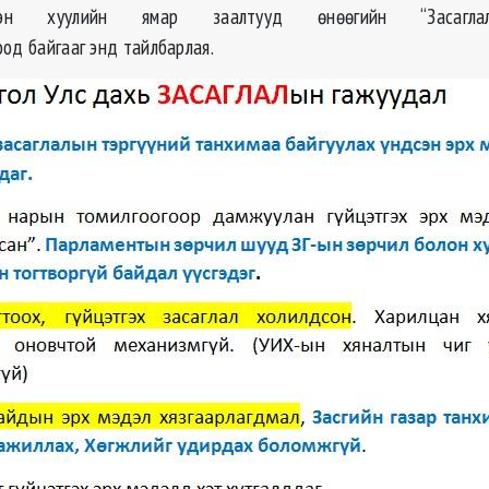
сэн хуулийн ямар заалтууд өнөөгийн “Засаглал
од байгааг энд тайлбарлая.