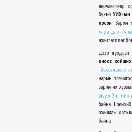
өөрчлөлтөөр о
бүхий
УИХ-
ын
орсон
. Зарим 
харагдах, нам
ажиглагддаг бо
Дээр дурдсан 
оноос хойших
“Засаглалын х
нарын
томилго
зарим их хурлы
шууд Засгийн 
байна. Ерөнхий
ажиллаж хөгжл
байна.