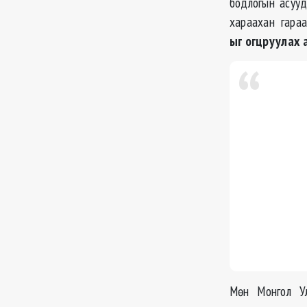
бодлогын асуу
хараахан гара
ыг
огцруулах 
Мөн Монгол Ул