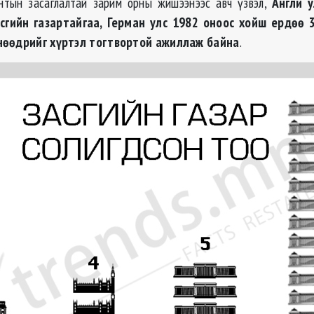
нтын засаглалтай зарим орны жишээнээс авч үзвэл,
Англи 
сгийн газартайгаа, Герман улс 1982 оноос хойш ердөө 
нөөдрийг хүртэл тогтвортой ажиллаж байна
.