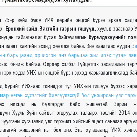
н 25-р зүйл буюу УИХ өөрийн онцгой бүрэн эрхэд хадг
р “
Ерөнхий сайд, Засгийн газрын гишүүд
, хуульд зааснаар 
иуцан тайлагнадаг бусад байгууллагын
бүрэлдэхүүнийг том
сэн заалт хамгийн эхэнд хөндөж байна. Энэ заалтаас үүдэн
За
ын
барьцаанд орчихсон, энэ барьцаа жил ирэх тутам ла
рьж, бичиж байгаа. Өөрөөр хэлбэл Гүйцэтгэх засаглалын тэр
эн эрх мэдэл УИХ-
ын
онцгой бүрэн эрхэд харьяалагдчихаад бай
йд бүрийг УИХ-
аас
томилдог тул УИХ-
ын
гишүүн бүрээс хар
мар нэгэн хүсэлтийг биелүүлэхгүй бол унжирсан улс
төрж
лах нөхцөл нь бүдгэрдэг байх жишээтэй. Зарим 
үүн Хууль Зүйн сайдыг огцруулах талаарх төслийг 2014 о
г чуулганы хугацаанд улс
төржилт
хийсний эцэст саналаа эргүүл
лагагүй жишээний нэг бол энэ. Энэ хугацаанд УИХ хэчнээ