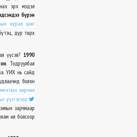
янах эрх мэдэл
ндсэндээ бүрэн
-
ын
хурал шиг
үтэц, дүр төрх
дал үүсэв?
1990
сон
. Тодруулбал
а. УИХ нь сайд
удлаачид болон
ментын зөрчил
г үүсгэсээр
нхимын зарчмаар
лам ил болсоор