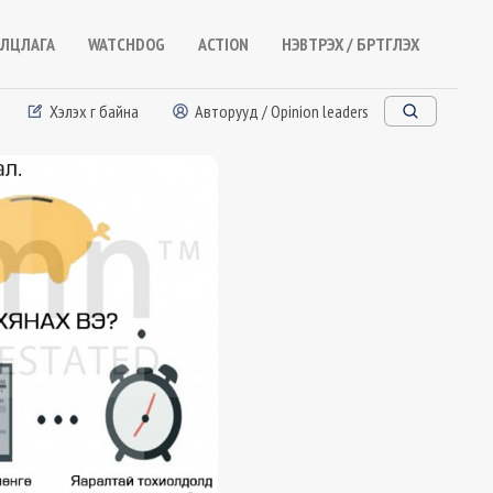
ЛЦЛАГА
WATCHDOG
ACTION
НЭВТРЭХ / БҮРТГҮҮЛЭХ
Хэлэх үг байна
Авторууд / Opinion leaders