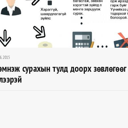
6, 2015
эмнэж сурахын тулд доорх зөвлөгөөг
лээрэй