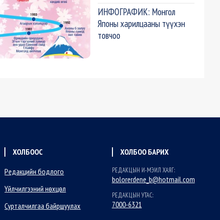
ИНФОГРАФИК: Монгол
Японы харилцааны түүхэн
товчоо
ХОЛБООС
ХОЛБОО БАРИХ
РЕДАКЦЫН И-МЭИЛ ХАЯГ:
Редакцийн бодлого
bolorerdene_b@hotmail.com
Үйлчилгээний нөхцөл
РЕДАКЦЫН УТАС:
7000-6321
Сурталчилгаа байршуулах