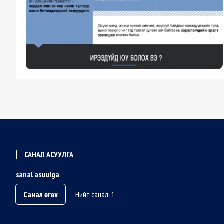
САНАЛ АСУУЛГА
sanal asuulga
Санал өгөх
Нийт санал: 1