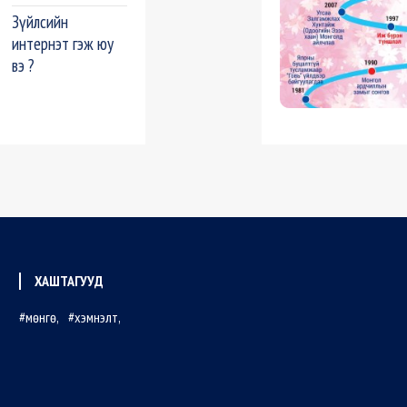
Зүйлсийн
интернэт гэж юу
вэ ?
ХАШТАГУУД
мөнгө
хэмнэлт