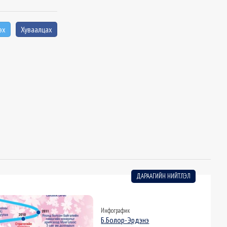
эх
Хуваалцах
ДАРААГИЙН НИЙТЛЭЛ
Инфографик
Б.Болор-Эрдэнэ