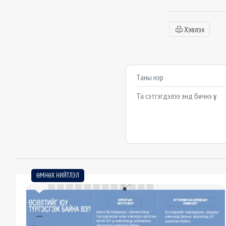
Хэвлэх
Сэтгэгдэл бичих
Example textarea
ӨМНӨХ НИЙТЛЭЛ