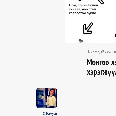
Нийтлэл
05 сарын 0
Мөнгөө х
хэрэгжүү
О.Намуун