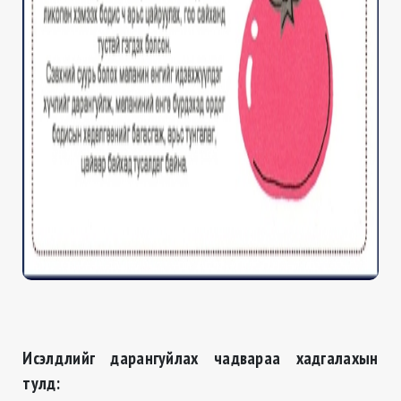
Исэлдлийг дарангуйлах чадвараа хадгалахын
тулд: