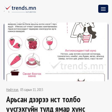
Нийтлэл
05 сарын 11, 2015
Арьсан дээрээ нөсөөт толбо
үүсгэхгүйн тулд ямар хүнс