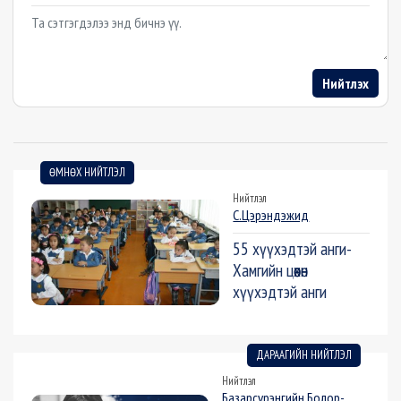
Example textarea
Нийтлэх
ӨМНӨХ НИЙТЛЭЛ
Нийтлэл
С.Цэрэндэжид
55 хүүхэдтэй анги-
Хамгийн цөөхөн
хүүхэдтэй анги
ДАРААГИЙН НИЙТЛЭЛ
Нийтлэл
Базарсүрэнгийн Болор-