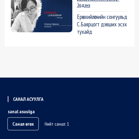
Эрдэнэ
Ерөнхийлөгчийн сонгуульд
С.Баярцогт дэвших эсэх
тухайд
САНАЛ АСУУЛГА
sanal asuulga
Санал өгөх
Нийт санал: 1