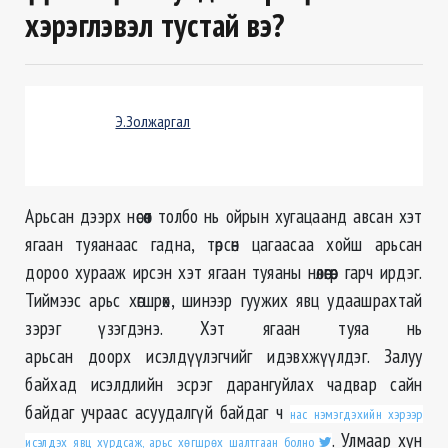
хэрэглэвэл тустай вэ?
Э.Золжаргал
Арьсан дээрх нөсөөт толбо нь ойрын хугацаанд авсан хэт
ягаан туяанаас гадна, төрсөн цагаасаа хойш арьсан
дороо хурааж ирсэн хэт ягаан туяаны нөлөөгөөр гарч ирдэг.
Тиймээс арьс хөгшрөх, шинээр гуужих явц удаашрахтай
зэрэг үзэгдэнэ. Хэт ягаан туяа нь
арьсан доорх исэлдүүлэгчийг идэвхжүүлдэг. Залуу
байхад исэлдлийн эсрэг дарангуйлах чадвар сайн
байдаг учраас асуудалгүй байдаг ч
нас нэмэгдэхийн хэрээр
. Улмаар хүн
исэлдэх явц хурдсаж, арьс хөгшрөх шалтгаан болно