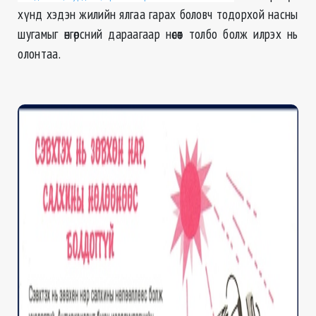
хүнд хэдэн жилийн ялгаа гарах боловч тодорхой насны
шугамыг өнгөрсний дараагаар нөсөөт толбо болж илрэх нь
олонтаа.