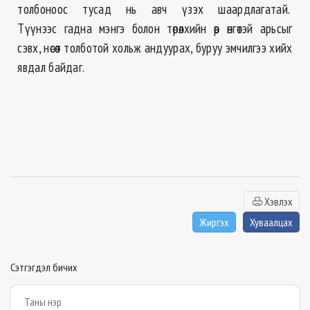
толбоноос тусад нь авч үзэх шаардлагатай.
Түүнээс гадна мэнгэ болон төрөлхийн өөр өнгөтэй арьсыг
сэвх, нөсөөт толботой хольж андуурах, буруу эмчилгээ хийх
явдал байдаг.
Хэвлэх
Жиргэх
Хуваалцах
Сэтгэгдэл бичих