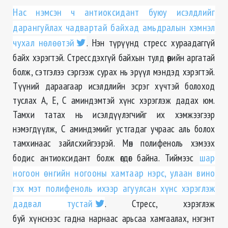
Нас нэмсэн ч антиоксидант буюу исэлдлийг
дарангуйлах чадвартай байхад амьдралын хэмнэл
чухал нөлөөтэй
. Нэн түрүүнд стресс хураадаггүй
байх хэрэгтэй. Стрессдэхгүй байхын тулд өөрийн аргатай
болж, сэтгэлээ сэргээж сурах нь эрүүл мэндэд хэрэгтэй.
Түүний дараагаар исэлдлийн эсрэг хүчтэй болоход
туслах А, Е, С аминдэмтэй хүнс хэрэглэж дадах юм.
Тамхи татах нь исэлдүүлэгчийг их хэмжээгээр
нэмэгдүүлж, С аминдэмийг устгадаг учраас аль болох
тамхинаас зайлсхийгээрэй. Мөн полифеноль хэмээх
бодис антиоксидант болж өгдөг байна. Тиймээс
шар
ногоон өнгийн ногооны хамтаар нэрс, улаан вино
гэх мэт полифеноль ихээр агуулсан хүнс хэрэглэж
дадвал тустай
. Стресс, хэрэглэж
буй хүнснээс гадна нарнаас арьсаа хамгаалах, нэгэнт