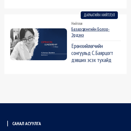
ДАРААГИЙН НИЙТЛЭЛ
Нийтлэл
Базарсүрэнгийн Болор-
Эрдэнэ
Ерөнхийлөгчийн
сонгуульд С.Баярцогт
дэвших эсэх тухайд
САНАЛ АСУУЛГА