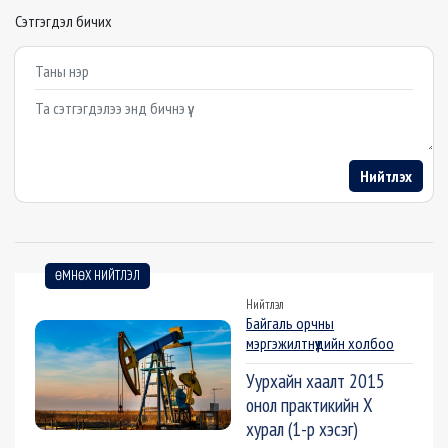
Сэтгэгдэл бичих
Example textarea
Нийтлэх
ӨМНӨХ НИЙТЛЭЛ
Нийтлэл
Байгаль орчны
мэргэжилтнүүдийн холбоо
Уурхайн хаалт 2015
онол практикийн X
хурал (1-р хэсэг)