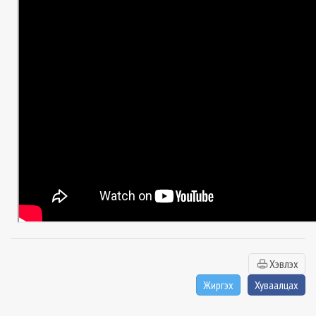
Хэвлэх
Жиргэх
Хуваалцах