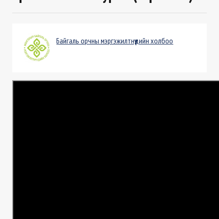
Байгаль орчны мэргэжилтнүүдийн холбоо