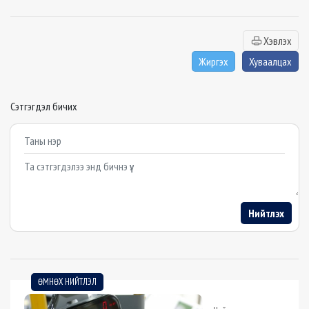
Хэвлэх
Жиргэх
Хуваалцах
Сэтгэгдэл бичих
Example textarea
Нийтлэх
ӨМНӨХ НИЙТЛЭЛ