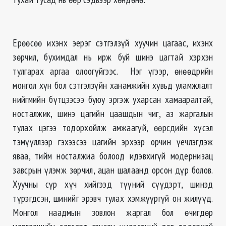
Ерөөсөө ихэнх эерэг сэтгэлзүй хуучин цагаас, ихэнх
зөрчил, бухимдал нь ирж буй шинэ цагтай хэрхэн
тулгарах аргаа олоогүйгээс. Нэг үгээр, өнөөдрийн
монгол хүн бол сэтгэлзүйн ханамжийн хувьд уламжлалт
нийгмийн бүтцээсээ буюу эргэж ухарсан хамааралтай,
носталжик, шинэ цагийн цаашдын чиг, аз жаргалын
тулах цэгээ тодорхойлж амжаагүй, өөрсдийн хүсэл
тэмүүллээр гэхээсээ цагийн эрхээр орчин үечлэгдэж
яваа, тийм носталжиа болоод идэвхигүй модернизац
завсрын үлэмж зөрчил, ацан шалаанд орсон дүр болов.
Хуучны сүр хүч хийгээд түүний сүүдэрт, шинэд
түрэгдсэн, шинийг эрэвч тулах хэмжүүргүй он жилүүд.
Монгол наадмын зовлон жаргал бол өчигдөр