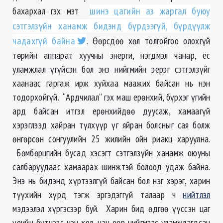
бахархал гэх мэт
шинэ цагийн аз жаргал буюу
сэтгэлзүйн ханамж бидэнд бүрдээгүй, бүрдүүлж
чадахгүй байна
. Өөрсдөө хөл толгойгоо олохгүй
төрийн аппарат хуучны энерги, нэгдмэл чанар, ёс
уламжлал үгүйсэн бол энэ нийгмийн эерэг сэтгэлзүйг
хаанаас гаргаж ирж хуйхаа маажих байсан нь нэн
тодорхойгүй. “Ардчилал” гэх маш ерөнхий, бүрхэг үгийн
ард байсан итгэл ерөнхийдөө дуусаж, хамаагүй
хэрэглээд хайран түлхүүр үг яйран болсныг сая болж
өнгөрсөн сонгуулийн 25 жилийн ойн риакц харуулна.
Бөмбөрцгийн бусад хэсэгт сэтгэлзүйн ханамж оюуны
салбаруудаас хамаарах шинжтэй болоод удаж байна.
Энэ нь бидэнд хүртээлгүй байсан бол нэг хэрэг, харин
түүхийн хүрд тэгж эргэдэггүй талаар ч
нийтлэл
мэдээлэл хүргэсээр буй. Харин бид өдгөө үүссэн цаг
үеийн бүтцээс нэн хол, нэн өөр нийгмээс уламжлагдсан