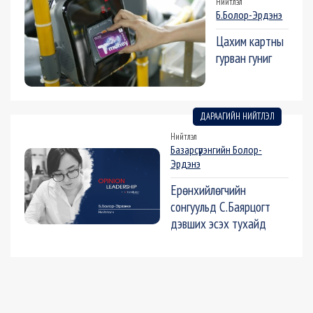
Нийтлэл
Б.Болор-Эрдэнэ
Цахим картны
гурван гуниг
ДАРААГИЙН НИЙТЛЭЛ
Нийтлэл
Базарсүрэнгийн Болор-
Эрдэнэ
Ерөнхийлөгчийн
сонгуульд С.Баярцогт
дэвших эсэх тухайд