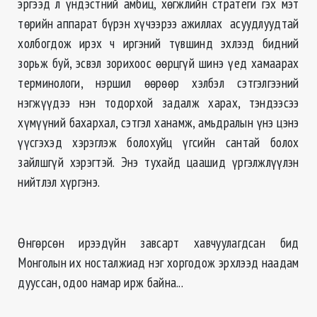
эргээд л үндэстний амбиц, хөгжлийн стратеги гэх мэт
төрийн аппарат бүрэн хүчээрээ ажиллах асуудлуудтай
холбогдож ирэх ч иргэний түвшинд эхлээд бидний
зорьж буй, эсвэл зорихоос өөрцгүй шинэ үед хамаарах
терминологи, нэршил өөрөөр хэлбэл сэтгэлгээний
нэгжүүдээ нэн тодорхой задалж харах, тэндээсээ
хүмүүний бахархал, сэтгэл ханамж, амьдралын үнэ цэнэ
үүсгэхэд хэрэглэж болохуйц үгсийн сантай болох
зайлшгүй хэрэгтэй. Энэ тухайд цаашид үргэлжлүүлэн
нийтлэл хүргэнэ.
Өнгөрсөн ирээдүйн завсарт хавчуулагдсан бид
Монголын их носталжиад нэг хоргодож эрхлээд наадам
дууссан, одоо намар ирж байна...