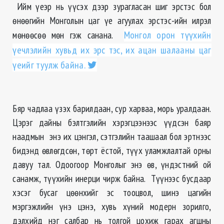
Ийм үеэр нь үүсэх дээр зурагласан шиг эрстэс бол
өнөөгийн Монголын цаг үе агуулах эрстэс-ийн илрэл
мөнөөсөө мөн гэж санана.
Монгол орон түүхийн
үечлэлийн хувьд их эрс тэс, их ацан шалааны цаг
үеийг туулж байна.
Бяр чадлаа үзэх барилдаан, сур харваа, морь уралдаан.
Цэрэг дайны бэлтгэлийн хэрэгцээнээс үүдсэн баяр
наадмын энэ их цэнгэл, сэтгэлийн таашаал бол эртнээс
бидэнд өвлөгдсөн, төрт ёстой, түүх уламжлалтай орны
давуу тал. Одоогоор Монголыг энэ өв, үндэстний ой
санамж, түүхийн инерци чирж байна. Түүнээс бусдаар
хэсэг бусаг цөөнхийг эс тооцвол, шинэ цагийн
мэргэжлийн үнэ цэнэ, хувь хүний модерн зорилго,
дэлхийд нэг салбар нь толгой цохиж гарах агшны