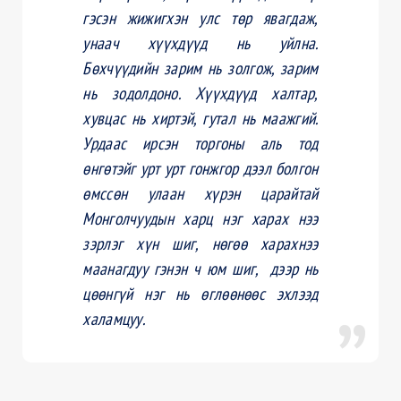
гэсэн жижигхэн улс төр явагдаж,
унаач хүүхдүүд нь уйлна.
Бөхчүүдийн зарим нь золгож, зарим
нь зодолдоно. Хүүхдүүд халтар,
хувцас нь хиртэй, гутал нь маажгий.
Урдаас ирсэн торгоны аль тод
өнгөтэйг урт урт гонжгор дээл болгон
өмссөн улаан хүрэн царайтай
Монголчуудын харц нэг харах нээ
зэрлэг хүн шиг, нөгөө харахнээ
маанагдуу гэнэн ч юм шиг, дээр нь
цөөнгүй нэг нь өглөөнөөс эхлээд
халамцуу.