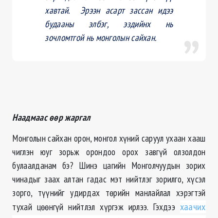
хавтай. Эрээн асарт зассан идээ
будааны элбэг, эздийнх нь
зочломтгой нь монголын сайхан.
Наадмаас өөр жаргал
Монголын сайхан орон, монгол хүний саруул ухаан хааш
чиглэн юуг зорьж орондоо орох завгүй олзолдон
булаалданам бэ? Шинэ цагийн Монголчуудын зорих
чинадыг заах алтан гадас мэт нийтлэг зорилго, хүсэл
зорго, түүнийг удирдах төрийн манлайлал хэрэгтэй
тухай цөөнгүй нийтлэл хүргэж ирлээ. Гэхдээ
хаачих