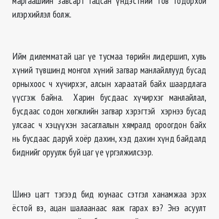
маргаашийн завсарт гацсан үндэстний тов тодорхой
илэрхийлэл болж.
Ийм дилемматай цаг үе тусмаа төрийн лидершип, хувь
хүний түвшинд монгол хүний загвар манлайллууд бусад
орныхоос ч хүчирхэг, алсын хараатай байх шаардлага
үүсгэж байна. Харин бусдаас хүчирхэг манлайлал,
бусдаас содон хөгжлийн загвар хэрэгтэй хэрнээ бусад
улсаас ч хэцүүхэн засаглалын хямралд ороогдон байх
нь бусдаас даруй хоёр дахин, хэд дахин хүнд байдалд
биднийг оруулж буй цаг үе үргэлжилсээр.
Шинэ цагт тэгээд бид юунаас сэтгэл ханамжаа эрэх
ёстой вэ, ацан шалаанаас яаж гарах вэ? Энэ асуулт