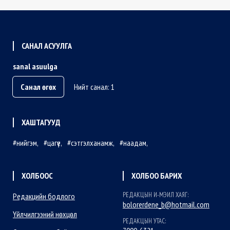
САНАЛ АСУУЛГА
sanal asuulga
Санал өгөх
Нийт санал: 1
ХАШТАГУУД
нийгэм
цагүе
сэтгэлханамж
наадам
ХОЛБООС
ХОЛБОО БАРИХ
РЕДАКЦЫН И-МЭИЛ ХАЯГ:
Редакцийн бодлого
bolorerdene_b@hotmail.com
Үйлчилгээний нөхцөл
РЕДАКЦЫН УТАС: