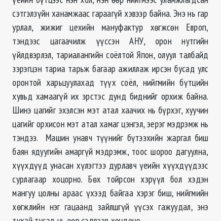
сэтгэлзүйн ханамжаас гараагүй хэвээр байна. Энэ нь гар
урлал, жижиг цехийн мануфактур хөгжсөн Европ,
тэндээс цагаачилж үүссэн АНУ, орон нутгийн
үйлдвэрлэл, тариалангийн соёлтой Япон, олуул талбайд
зэрэгцэн тариа тарьж багаар ажиллаж ирсэн бусад улс
оронтой харьцуулахад түүх соёл, нийгмийн бүтцийн
хувьд хамаагүй их эрстэс дунд биднийг орхиж байна.
Шинэ цагийг эхэлсэн мэт атал хаачих нь бүрхэг, хуучин
цагийг орхисон мэт атал хамаг цэнгэл, эерэг мэдрэмж нь
тэндээ. Машин унавч түүнийг бүтээхийн жаргал биш
баян ядуугийн амаргүй мэдрэмж, тоос шороо дагуулна,
хүүхдүүд унасан хүлэгтээ дурлавч үеийн хүүхдүүдээс
сурлагаар хоцорно. Бөх тойрсон хэрүүл бол хэдэн
мангуу цолны араас үхээд байгаа хэрэг биш, нийгмийн
хөгжлийн нэг гацаанд зайлшгүй үүсэх гажуудал, энэ
тухай тусад нь өөр сэдвээр хөндөнө.