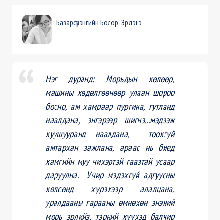
Базарсүрэнгийн Болор-Эрдэнэ
Нэг дуранд: Морьдын хөлөөр,
машины хөдөлгөөнөөр улаан шороо
босно, ам хамраар пургина, гутланд
наалдана, энгэрээр шигнэ...мэдээж
хуушууранд наалдана, тоохгүй
амтархан зажлана, араас нь биед
хамгийн муу чихэртэй гаазтай усаар
даруулна. Учир мэдэхгүй адгуусны
хөлсөнд хүрэхээр алалцана,
уралдааны гарааны өмнөхөн энэний
морь эрлийз, тэрний хүүхэд балчир