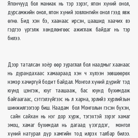
Япончууд бол маниак нь тэр зэрэг, япон хүний онол,
дурсамжийн онол, япон хүний зовлонгийн онол гээд явж
өгнө. Бид хэн бэ, хаанаас ирсэн, цаашид хаачих вэ
гэдгээ үргэлж хөндлөнгөөс ажиглаж байдаг нь тэр
билээ.
Дээр таталсан хоёр өөр зураглал бол наадмыг хаанаас
нь дурандахаас хамаараад хэн ч хүлээн зөвшөөрөх
нэмэр хачиргүй бодит байдал. Монгол хүний дүрийг тэд
юунд цэнгэж, юуг таашааж, бас юунд бухимдаж
байгаагаас, сэтгэлзүйгээс нь л харна, эрлийз хурлийзын
шинжилгээгээр биш. Наадам бол Монголын гэсэн бүхэн,
сайн сайхан нь нэг дор хурж, тэгэхтэй зэрэг хамаг
эмоц, хамаг бухимдал нь дагаад үзэгддэг, монгол
хүний натурал дүр хамгийн тод илрэх талбар билээ.