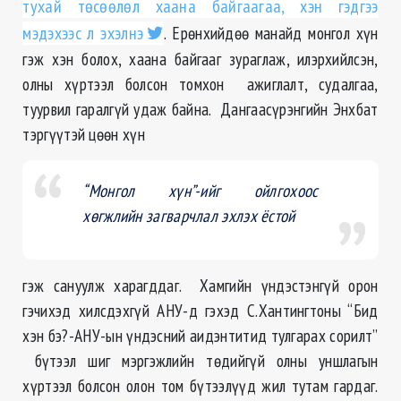
тухай төсөөлөл хаана байгаагаа, хэн гэдгээ
мэдэхээс л эхэлнэ
. Ерөнхийдөө манайд монгол хүн
гэж хэн болох, хаана байгааг зураглаж, илэрхийлсэн,
олны хүртээл болсон томхон ажиглалт, судалгаа,
туурвил гаралгүй удаж байна. Дангаасүрэнгийн Энхбат
тэргүүтэй цөөн хүн
“Монгол хүн”-ийг ойлгохоос
хөгжлийн загварчлал эхлэх ёстой
гэж сануулж харагддаг. Хамгийн үндэстэнгүй орон
гэчихэд хилсдэхгүй АНУ-д гэхэд С.Хантингтоны “Бид
хэн бэ?-АНУ-ын үндэсний аидэнтитид тулгарах сорилт”
бүтээл шиг мэргэжлийн төдийгүй олны уншлагын
хүртээл болсон олон том бүтээлүүд жил тутам гардаг.