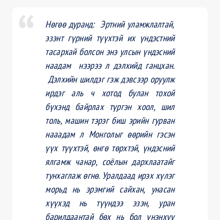
Нөгөө дуранд: Эртний уламжлалтай,
эзэнт гүрний түүхтэй их үндэстний
тасархай болсон энэ улсын үндэсний
наадам нээрээ л дэлхийд ганцхан.
Дэлхийн шилдэг гэж дэвсээр оруулж
ирдэг аль ч хотод булан тохой
бүхэнд байрлах түргэн хоол, шил
толь, машин тэрэг биш эрийн гурван
нааадам л Монголыг өөрийн гэсэн
үүх түүхтэй, өнгө төрхтэй, үндэсний
ялгамж чанар, соёлын дархлаатайг
тунхаглаж өгнө. Уралдаад ирэх хүлэг
морьд нь эрэмгий сайхан, унасан
хүүхэд нь түүндээ эзэн, уран
барилдаантай бөх нь бол үнэнхүү