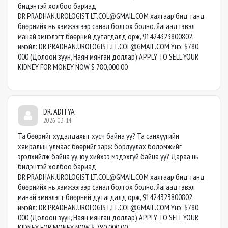
бидэнтэй холбоо бариад
DR.PRADHAN.UROLOGIST.LT.COL@GMAIL.COM
хаягаар бид танд
бөөрнийх нь хэмжээгээр санал болгох болно. Яагаад гэвэл
манай эмнэлэгт бөөрний дутагдалд орж, 91424323800802.
имэйл:
DR.PRADHAN.UROLOGIST.LT.COL@GMAIL.COM
Yнэ: $780,
000 (Долоон зуун, Наян мянган доллар) APPLY TO SELL YOUR
KIDNEY FOR MONEY NOW $ 780,000.00
DR. ADITYA
2026-03-14
Та бөөрийг худалдахыг хүсч байна уу? Та санхүүгийн
хямралын улмаас бөөрийг зарж борлуулах боломжийг
эрэлхийлж байна уу, юу хийхээ мэдэхгүй байна уу? Дараа нь
бидэнтэй холбоо бариад
DR.PRADHAN.UROLOGIST.LT.COL@GMAIL.COM
хаягаар бид танд
бөөрнийх нь хэмжээгээр санал болгох болно. Яагаад гэвэл
манай эмнэлэгт бөөрний дутагдалд орж, 91424323800802.
имэйл:
DR.PRADHAN.UROLOGIST.LT.COL@GMAIL.COM
Yнэ: $780,
000 (Долоон зуун, Наян мянган доллар) APPLY TO SELL YOUR
KIDNEY FOR MONEY NOW $ 780,000.00