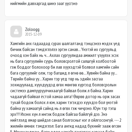
нийгмийн давхаргад шинэ зааг үүсгэнэ
Zoloogg
2015-12-09
Хамгийн анх гадаадад сурах шалгалтанд тэнцсэнээ мэдэх үед
бичиж байсан тэмдэглэлээ эргэн санав... Үнэтэй их сургуульд
очоод хэн байх нь ч... Ахлах сургуулидаа амжилт үзүүлэх эсэх
нь бага сургуулийн суурь боловсролтой салшгүй холбоотой
гэж боддог болохоор би лав хүүхэдтэй болвол хамгийн сайн
бага сургуулийг олж, тэр багшид л өгнө өө... Хувийн байна уу...
Төрийн байна уу... Харин тэр үед төр нь эдийн засгаа
зохицуулаад, хүүхдүүдэд өгөх мөнгөө хүргээд боловсролын
системээ дампууруулчихаагүй байвал болж л байна. Харин
чадаагүй байвал ёстой хамаа алга! Өөрөө дотор нь орж засах
тухай бодож болох л юм, харин тэгэхдээ хүүхдээ бол үнэтэй
байна уу хамаагүй сайнд нь л өгөх гэж чичрэнэ. Юун тэр тэгш
эрх!!! Ихэнх хүн л ингэж бодож байгаа байлгүй дээ. Энэ
нийтлэлд ямар шийдэл санал болгосныг нэг л ойлгосонгүй. --- 2
жилийн өмнөх тэмдэглэл: Бага ангид надад бүхнийг зааж өгсөн
Б. Мөнхчандмань багш одоо намайг тэнгэрээс хараад байж