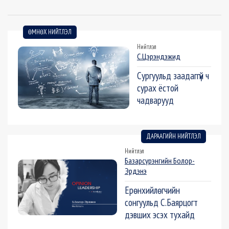
ӨМНӨХ НИЙТЛЭЛ
Нийтлэл
С.Цэрэндэжид
Сургуульд заадаггүй ч
сурах ёстой
чадварууд
ДАРААГИЙН НИЙТЛЭЛ
Нийтлэл
Базарсүрэнгийн Болор-
Эрдэнэ
Ерөнхийлөгчийн
сонгуульд С.Баярцогт
дэвших эсэх тухайд