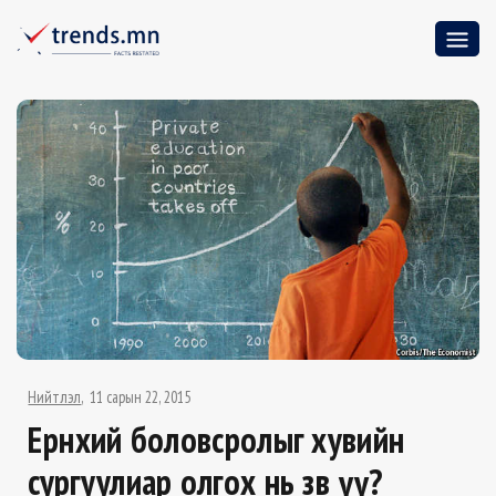
Нийтлэл
11 сарын 22, 2015
Ерөнхий боловсролыг хувийн
сургуулиар олгох нь зөв үү?