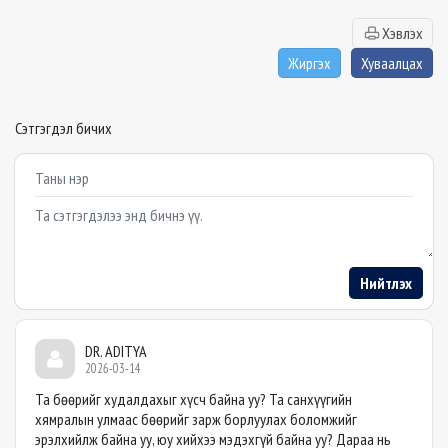
Хэвлэх
Жиргэх
Хуваалцах
Сэтгэгдэл бичих
Example textarea
Нийтлэх
DR. ADITYA
2026-03-14
Та бөөрийг худалдахыг хүсч байна уу? Та санхүүгийн
хямралын улмаас бөөрийг зарж борлуулах боломжийг
эрэлхийлж байна уу, юу хийхээ мэдэхгүй байна уу? Дараа нь