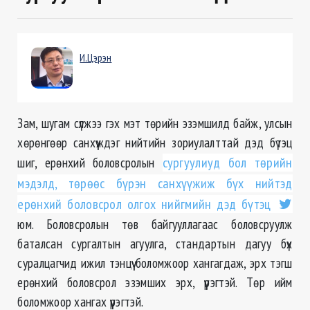
И.Цэрэн
Зам, шугам сүлжээ гэх мэт төрийн эзэмшилд байж, улсын
хөрөнгөөр санхүүждэг нийтийн зориулалттай дэд бүтэц
шиг, ерөнхий боловсролын
сургуулиуд бол төрийн
мэдэлд, төрөөс бүрэн санхүүжиж бүх нийтэд
ерөнхий боловсрол олгох нийгмийн дэд бүтэц
юм. Боловсролын төв байгууллагаас боловсруулж
баталсан сургалтын агуулга, стандартын дагуу бүх
суралцагчид ижил тэнцүү боломжоор хангагдаж, эрх тэгш
ерөнхий боловсрол эзэмших эрх, үүрэгтэй. Төр ийм
боломжоор хангах үүрэгтэй.