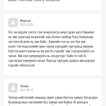
Монгол
2021-12-05
Хэт их мэдлэг олгох гэж чичрэхээсээ илүү сурах арга барилыг
нь зөв суулгаад мэдлэгийг аль болох хялбар багц байдлаар
системтэй өгөх нь зөв байх . Хамгийн гол нь энэ бүх юм
нээлттэй мэдээллийн эрин зуунд хүүхдийг сургуульд явуулж
буй гол шалтгаанаа нь юу юм бэ гэдгийг зөв тодорхойлох нь
чухал. Зөв хүн хүмүүжүүлэх нь нэгдүгээрт байх ёстой. Ёс
суртахуун хүмүүжил чухал. Хүүхэд сургууль дээрээ амьдардаг
гэдгийг ойлгоосой.
Зочин
2021-04-25
Энэхүү нийтлэлийг уншаад сөрөг хариу бичсэн хүмүүс бүгдээрээ
боловсролын чиглэлийн бус хүмүүс юм байна. Яг үнэндээ