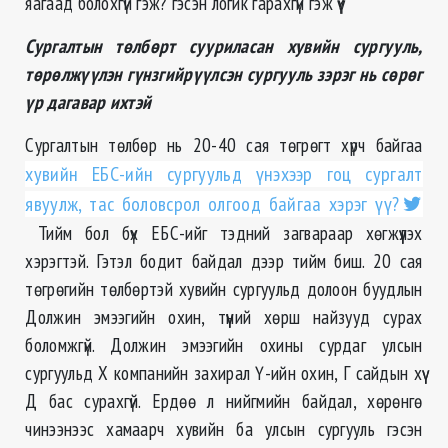
яагаад болохгүй гэж? гэсэн логик гарахгүй гэж үү?
Сургалтын төлбөрт сууриласан хувийн сургууль,
төрөлжүүлэн гүнзгийрүүлсэн сургууль зэрэг нь сөрөг
үр дагавар ихтэй
Сургалтын төлбөр нь 20-40 сая төгрөгт хүрч байгаа
хувийн ЕБС-ийн сургуульд үнэхээр гоц сургалт
явуулж, тас боловсрол олгоод байгаа хэрэг үү?
Тийм бол бүх ЕБС-ийг тэдний загвараар хөгжүүлэх
хэрэгтэй. Гэтэл бодит байдал дээр тийм биш. 20 сая
төгрөгийн төлбөртэй хувийн сургуульд долоон буудлын
Должин эмээгийн охин, түүний хөрш найзууд сурах
боломжгүй. Должин эмээгийн охины сурдаг улсын
сургуульд Х компанийн захирал Ү-ийн охин, Г сайдын хүү
Д бас сурахгүй. Ердөө л нийгмийн байдал, хөрөнгө
чинээнээс хамаарч хувийн ба улсын сургууль гэсэн