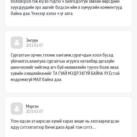
боловсрол гэж юу вэ гэдгээ ч ойлгодоггүй зөвхөн өөрсдийн
хүүхдүүдийн эрх ашгийг бодсон ийм л хүмүүсийн комментууд
байна даа. Үнэхээр хэлэх ч үг алга.
Энгүүн
2021-02-07
Сургалтын орчин,техник хангамж,сурагчдын хоол бусад
үйлчилгээ,ялангуяа сургалтын агуулга хөтөлбөр,аргазүйн
шинэчлэлийг нийгэмд өгч буй нөлөөллийн түүчээ болж яваа
хувийн хэвшлийнхнийг ТА ГУАЙ МЭДРЭХГҮЙ БАЙНА УУ.Ёстой
мэдрэмжгүй МАЛ байна даа.
Мэргэн
2021-02-07
Үзэн ядсан атаархсан хүний харах өнцөг нь хязгаарлагдсан
ядуу сэтгэлгээгээр бичигджээ.Арай том сэтгэ....