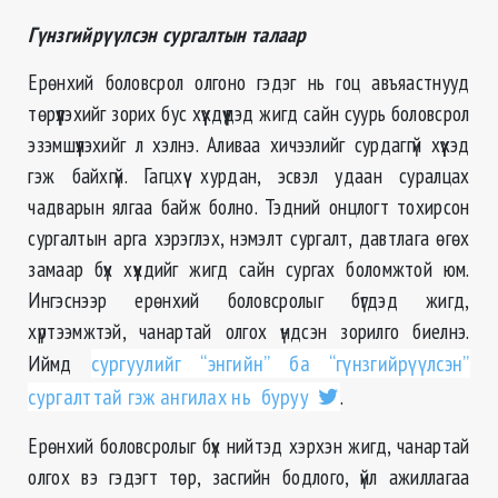
Гүнзгийрүүлсэн сургалтын талаар
Ерөнхий боловсрол олгоно гэдэг нь гоц авъяастнууд
төрүүлэхийг зорих бус хүүхдүүдэд жигд сайн суурь боловсрол
эзэмшүүлэхийг л хэлнэ. Аливаа хичээлийг сурдаггүй хүүхэд
гэж байхгүй. Гагцхүү хурдан, эсвэл удаан суралцах
чадварын ялгаа байж болно. Тэдний онцлогт тохирсон
сургалтын арга хэрэглэх, нэмэлт сургалт, давтлага өгөх
замаар бүх хүүхдийг жигд сайн сургах боломжтой юм.
Ингэснээр ерөнхий боловсролыг бүгдэд жигд,
хүртээмжтэй, чанартай олгох үндсэн зорилго биелнэ.
Иймд
сургуулийг “энгийн” ба “гүнзгийрүүлсэн”
сургалттай гэж ангилах нь буруу
.
Ерөнхий боловсролыг бүх нийтэд хэрхэн жигд, чанартай
олгох вэ гэдэгт төр, засгийн бодлого, үйл ажиллагаа