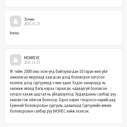
Зочин
2015-11-23
buruu
MONREVE
2015-11-23
Яг тийм. 2000 оны эхэн үед байгуулагдан 10 гаран жил үйл
ажиллагаа явуулаад хаагдсан дээд боловсрол олгосон
коллеж, дээд сургуулиуд ч мөн адил. Хэдэн захирлууд нь
хөлжиж аваад багш нараа тараасан, чадваргүй боловсон
хүчдээ хахаж цадтал нь үйлдвэрлээд 'Худалдааны салбар' руу
хөөсөн гэж ойлгож болхоор. Одоо харин тэндээсээ нарийсаад
Ерөнхий боловсролын сургууль, цаашлаад Сургуулийн өмнөх
боловсролын салбар руу БИЗНЕС хийж эхэлсэн.