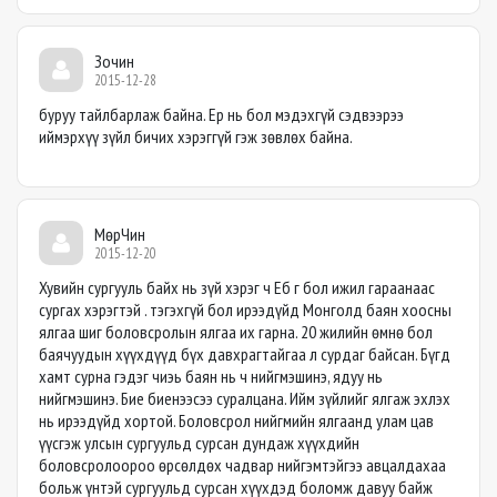
Зочин
2015-12-28
буруу тайлбарлаж байна. Ер нь бол мэдэхгүй сэдвээрээ
иймэрхүү зүйл бичих хэрэггүй гэж зөвлөх байна.
МөрЧин
2015-12-20
Хувийн сургууль байх нь зүй хэрэг ч Еб г бол ижил гараанаас
сургах хэрэгтэй . тэгэхгүй бол ирээдүйд Монголд баян хоосны
ялгаа шиг боловсролын ялгаа их гарна. 20 жилийн өмнө бол
баячуудын хүүхдүүд бүх давхрагтайгаа л сурдаг байсан. Бүгд
хамт сурна гэдэг чиэь баян нь ч нийгмэшинэ, ядуу нь
нийгмэшинэ. Бие биенээсээ суралцана. Ийм зүйлийг ялгаж эхлэх
нь ирээдүйд хортой. Боловсрол нийгмийн ялгаанд улам цав
үүсгэж улсын сургуульд сурсан дундаж хүүхдийн
боловсролоороо өрсөлдөх чадвар нийгэмтэйгээ авцалдахаа
больж үнтэй сургуульд сурсан хүүхдэд боломж давуу байж