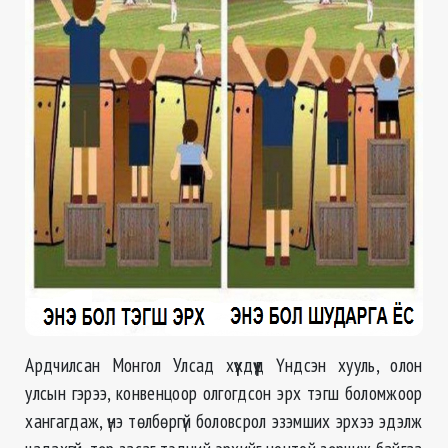
Ардчилсан Монгол Улсад хүүхдүүд Үндсэн хууль, олон
улсын гэрээ, конвенцоор олгогдсон эрх тэгш боломжоор
хангагдаж, үнэ төлбөргүй боловсрол эзэмших эрхээ эдэлж