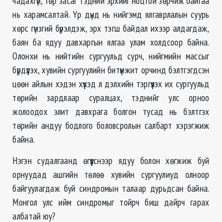
чадахгүй, төр засаг тэдний эрхийг ноцтой зөрчиж байгаа
нь харамсалтай. Үр дүнд нь нийгэмд ялгаврлалын суурь
хөрс гүнзгий бүрэлдэж, эрх тэгш байдал ихээр алдагдаж,
баян ба ядуу давхаргын ялгаа улам холдсоор байна.
Олонхи нь нийтийн сургуульд сурч, нийгмийн массыг
бүрдүүлэх, хувийн сургуулийн битүүмжит орчинд бэлтгэгдсэн
цөөн айлын хэдэн хүүхэд л дэлхийн тэргүүлэх их сургуульд
төрийн зардлаар суралцах, тэднийг улс орноо
жолоодох элит давхрага болгон тусад нь бэлтгэх
төрийн андуу бодлого боловсролын салбарт хэрэгжиж
байна.
Нэгэн судалгаанд өгүүлснээр ядуу болон хөгжиж буй
орнуудад ашгийн төлөө хувийн сургуулиуд олноор
байгуулагдаж буй синдромын талаар дурьдсан байна.
Монгол улс ийм синдромыг тойрч биш дайрч гарах
албатай юу?