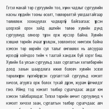
Гэтэл манай төр сургуулийн тоо, хүчин чадлыг сургуулийн
насны хүүхдийн тооны өсөлт, төвлөрөлтэй уялдаатайгаар
төлөвлөж зохицуулах чадваргүй байгаагаас үүдсэн
цоорхой орон зайд ашгийн төлөө хувийн дунд
сургуулиуд олноор түрэн орж ирсээр байна. Хувийн
хэвшил төрийн ачааг үүрэлцэж, зовлонгоос нимгэлж байна
хэмээн төр өөрийн сул талыг өмгөөлөх нь алсуураа
ирээдүй хойчдоо тийм ч таатай хандаж буй хэрэг биш.
Хувийн ба улсын сургуульд заах сургалтын хөтөлбөрийн
доод захын шаардлага ижил боловч хувийн эсвэл
төрөлжүүлэн гүнзгийрүүлсэн сургалттай сургуульд нэмэлт
хичээл, агуулга орж болох тухай дүрэм, журам үйлчилдэг
гэнэ. Иймд тэд нэмэлт төлбөр сурагчдаас авдаг юм
хэмээн тайлбарладаг. Тэгвэл төрийн өмчит сургуулиуд ч
нэмэлт хичээл заан, сургалтын төлбөр сурагчдаас авч