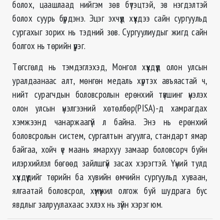
болох, цаашлаад нийгэм зөв бүтэцтэй, эв нэгдэлтэй
болох суурь бүрдэнэ. Эцэг эхчүүд хүүхдээ сайн сургуульд
сургахыг зорих нь тэдний зөв. Сургуулиудыг жигд сайн
болгох нь төрийн үүрэг.
Төгсгөлд нь тэмдэглэхэд, Монгол хүүхдүүд олон улсын
уралдаанаас алт, мөнгөн медаль хүртэх авъяастай ч,
нийт сурагчдын боловсролын ерөнхий түвшинг үнэлэх
олон улсын үнэлгээний хөтөлбөр(PISA)-д хамрагдах
хэмжээнд чанаржаагүй л байна. Энэ нь ерөнхий
боловсролын систем, сургалтын агуулга, стандарт ямар
байгаа, хойч үе маань ямархуу замаар боловсорч буйн
илэрхийлэл бөгөөд зайлшгүй засах хэрэгтэй. Үүний тулд
хүүхдүүдийг төрийн ба хувийн өмчийн сургуульд хуваан,
ялгаатай боловсрол, хүмүүжил олгож буй шудрага бус
явдлыг залруулахаас эхлэх нь зүйн хэрэг юм.