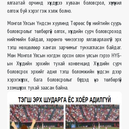
ялгаатай орчинд хүүхдүүдээ хуваан боловсрол, хүмүүжил
олгож буй хэрэг гэж хэлж болно.
Монгол Улсын Үндсэн хуулинд Төрөөс бүх нийтийн суурь
боловсролыг төлбөргүй олгох, хүүхдийн сурч боловсроход
нийгмийн байдал, хөрөнгө чинээгээр ялгаварлахгүй эрх
тэгш нөхцөлөөр хангах зарчимыг тунхагласан байдаг.
Мөн Монгол Улсын нэгдэн орсон олон улсын гэрээ НҮБ-
ын Хүүхдийн эрхийн тухай конвенцид Хүүхдийн сурч
боловсрох эрхийг адил тэгш боломжийн үндсэн дээр
хэрэгжүүлэх, бага боловсролыг бүгдэд үнэ төлбөргүй
эзэмшүүлэх тухай заасан байна.