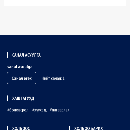
САНАЛ АСУУЛГА
sanal asuulga
Санал өгөх
Нийт санал: 1
ХАШТАГУУД
боловсрол
хүүхэд
ялгаврлал
ХОЛБООС
ХОЛБОО БАРИХ