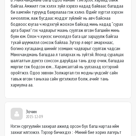
байгаа. Амжилт гэж хэлэх зүйл хэрвээ надад байваас багшдаа
би хамгийн түрүүнд баярлалаа гэж хэлнэ. Өдийг хүртэл хэрхэн
хичээллэж, яаж бусдаас мэддэг зүйлийг нь авч байснаа
бодвоос юугаа ч мэдэхгүй жоохон байхад минь надад “сурах
арга барил” гэх чадварыг маань суулгаж өгсөн багшийн минь
буян юм. Олон ч хүнээс хичээлдээ бага цаг зарцуулж байгаа
тухай шүүмжлэл сонсож байлаа. Зүгээр л өөрт амархнаас,
богино хугацаанд шинийг эзэмших чадварыг суулгаж чадсан
Мөнхчандмань багшдаа л талархах нь зүйтэй. Японд суралцах
шалгалтын дүнгээ сонссон даруйдаа тань дээр очиж, багшдаа
мөргөе гэж бодсон юм... Харамсалтай нь уулзахад хэтэрхий
оройтжээ. Одоо зөвхөн Золжаргал гэх модны үндсийг сайн
тавьж өгсөн таныхаа сайн үргэлжлэл болж, ачийг тань
хариулна аа.
Зочин
2015-12-09
Нэгэн сургуулийн захирал ажилд орсон бүх багш нартаа ийм
захиаг илгээжээ. Тэрээр бичихдээ : -Миний бие хорих лагерьт