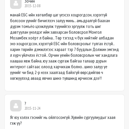
Зочин
2015-12-08
манай ЕБС-ийн хөтөлбөр цаг үеэсээ хоцрогдсон, хэрэггүй
болсоон үүнийг бичиглээч залуу минь.. амьдралгүй баахан
дүрэм томъёо цээжлүүлж түүнийгээ эргүүлж тоть шиг
давтуулан үнэлдэг ийм завхарсан боловсрол Монгол
Мозамбек хоёрт л байна.. Төр тэгээд ч бүх нийтийг албадан
энэ хоцрогдсон, хэрэггүй ЕБС-ийн боловсролыг тулгах ёсгүй..
харин төрийн дэмжлэгээс хараат тэр 7 буудлын Должин эмгэнд
л хүрч үйлчлэх ёстой.. Орчин үеийн боловсролын чиг хандлага
хаашаа явж байна, юу зааж сургаж байгаа талаар дурын
интернэт сайтаас олоод харчихаж болно.. шинэ залуу үе
үүнийг чи бид 2-р нээх заалгаад байхгүй өөрсдийгөө ч
хөгжүүлээд аваад явчих шинэ түвшинд ирчихэж дээ!!
?
2015-11-24
Яг юу хэлэх гэснийг нь ойлгосонгүй. Хувийн сургуулиудыг хаая
гэж үү?