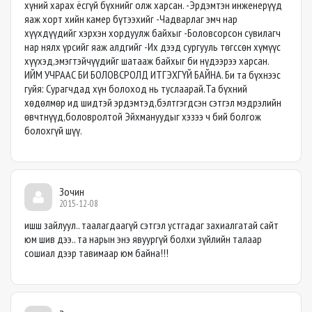
хүний харах ёсгүй бүхнийг олж харсан. -Эрдэмтэн инженерүүд
яаж хорт хийн камер бүтээхийг -Чадварлаг эмч нар
хүүхдүүдийг хэрхэн хордуулж байхыг -Боловсорсон сувилагч
нар нялх үрсийг яаж алдгийг -Их дээд сургууль төгссөн хүмүүс
хүүхэд,эмэгтэйчүүдийг шатааж байхыг би нүдээрээ харсан.
ИЙМ УЧРААС БИ БОЛОВСРОЛД ИТГЭХГҮЙ БАЙНА. Би та бүхнээс
гуйя: Сурагчдад хүн болоход нь туслаарай.Та бүхний
хөдөлмөр ид шидтэй эрдэмтэд,бэлтгэгдсэн сэтгэл мэдрэлийн
өвчтнүүд,боловролтой Эйхмануудыг хэзээ ч бий болгож
болохгүй шүү.
Зочин
2015-12-08
ишш зайлуул.. таалагдаагүй сэтгэл устгадаг захиалгатай сайт
юм шив дээ.. та нарын энэ явуургүй болхи зүйлийн талаар
сошиал дээр тавимаар юм байна!!!