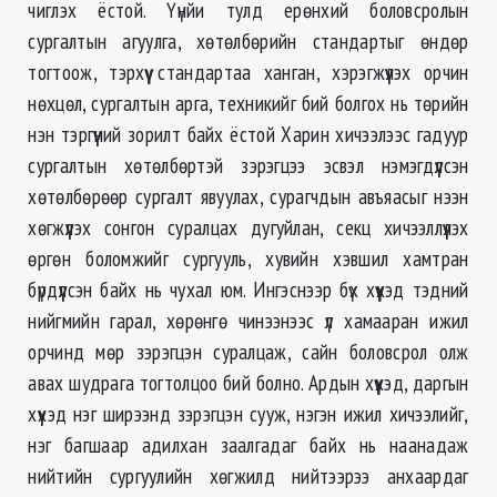
чиглэх ёстой. Үүнйи тулд ерөнхий боловсролын
сургалтын агуулга, хөтөлбөрийн стандартыг өндөр
тогтоож, тэрхүү стандартаа ханган, хэрэгжүүлэх орчин
нөхцөл, сургалтын арга, техникийг бий болгох нь төрийн
нэн тэргүүний зорилт байх ёстой Харин хичээлээс гадуур
сургалтын хөтөлбөртэй зэрэгцээ эсвэл нэмэгдүүлсэн
хөтөлбөрөөр сургалт явуулах, сурагчдын авъяасыг нээн
хөгжүүлэх сонгон суралцах дугуйлан, секц хичээллүүлэх
өргөн боломжийг сургууль, хувийн хэвшил хамтран
бүрдүүлсэн байх нь чухал юм. Ингэснээр бүх хүүхэд тэдний
нийгмийн гарал, хөрөнгө чинээнээс үл хамааран ижил
орчинд мөр зэрэгцэн суралцаж, сайн боловсрол олж
авах шудрага тогтолцоо бий болно. Ардын хүүхэд, даргын
хүүхэд нэг ширээнд зэрэгцэн сууж, нэгэн ижил хичээлийг,
нэг багшаар адилхан заалгадаг байх нь наанадаж
нийтийн сургуулийн хөгжилд нийтээрээ анхаардаг