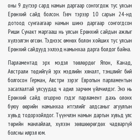
оны 9 дүгээр сард намын даргаар сонгогдож тус улсын
Ерөнхий сайд болсон. Гэвч тэрээр 10 сарын 24-нд
дотоод сунгаагаар намын шинэ даргаар сонгогдсон
Риши Сунакт маргааш нь улсын Ерөнхий сайдын ажлыг
хүлээлгэн өгсөн. Тэднээс өмнөх болон хойших тус улсын
Ерөнхий сайдууд эхлээд намынхаа дарга болдог байна.
Парламентад эрх мэдэл төвлөрдөг Япон, Канад,
Австрали төдийгүй эрх мэдлийн хяналт, тэнцлийг бий
болгосон Герман, Австри зэрэг Европын парламентын
засаглалтай улсуудад ч адил зарчим үйлчилдэг. Энэ нь
Ерөнхий сайд огцорно гэдэг парламент дахь олонх
буюу өөрийн намынхаа итгэлийг алдсаныг агуулгын
хувьд тодорхойлдог. Түүнчлэн намын даргын хувьд улс
төрийн манлайлал, хүлээн зөвшөөрөгдөх чадваргүй
болсны илрэл юм.