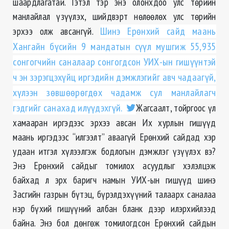
шаардлагатай. Гэтэл тэр энэ олонхдоо улс төрийн
манлайлал үзүүлэх, шийдвэрт нөлөөлөх улс төрийн
эрхээ олж авсангүй.
Шинэ Ерөнхий сайд маань
Хангайн бүсийн 9 мандатын сүүл мушгиж 55,935
сонгогчийн саналаар сонгогдсон УИХ-ын гишүүнтэй
ч эн зэрэгцэхүйц иргэдийн дэмжлэгийг авч чадаагүй,
хүлээн зөвшөөрөгдөх чадамж сул манлайлагч
гэдгийг санахад илүүдэхгүй.
Жагсаалт, тойргоос үл
хамааран иргэдээс эрхээ авсан Их хурлын гишүүд
маань иргэдээс “илгээлт” аваагүй Ерөнхий сайдад хэр
удаан итгэл хүлээлгэж бодлогын дэмжлэг үзүүлэх вэ?
Энэ Ерөнхий сайдыг томилох асуудлыг хэлэлцэж
байхад л эрх баригч намын УИХ-ын гишүүд шинэ
Засгийн газрын бүтэц, бүрэлдэхүүний талаарх саналаа
нэр бүхий гишүүний албан бланк дээр илэрхийлээд
байна. Энэ бол дөнгөж томилогдсон Ерөнхий сайдын