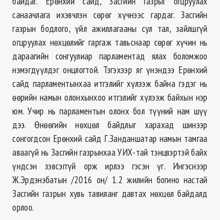
байдаг. Ерөнхий сайд, Засгийн газрыг огцруулах
санаачлага ихэвчлэн сөрөг хүчнээс гардаг. Засгийн
газрын бодлого, үйл ажиллагааны сул тал, зайлшгүй
огцруулах нөхцөлийг гаргаж тавьснаар сөрөг хүчин нь
дараагийн сонгуулиар парламентад ялах боломжоо
нэмэгдүүлдэг онцлогтой. Тэгэхээр яг үнэндээ Ерөнхий
сайд парламентынхаа итгэлийг хүлээж байна гэдэг нь
өөрийн намын олонхынхоо итгэлийг хүлээж байхын нэр
юм. Учир нь парламентын олонх бол түүний нам шүү
дээ. Өнөөгийн нөхцөл байдлыг харахад шинээр
сонгогдсон Ерөнхий сайд Г.Занданшатар намын тамгаа
аваагүй нь Засгийн газрынхаа УИХ-тай тэнцвэртэй байх
үндсэн зэвсэггүй орж ирлээ гэсэн үг. Ингэснээр
Ж.Эрдэнэбатын /2016 он/ 1.2 жилийн богино настай
Засгийн газрын хувь тавиланг давтах нөхцөл байдалд
орлоо.