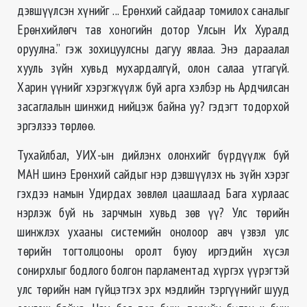
дэвшүүлсэн хүнийг ... Ерөнхий сайдаар томилох саналыг
Ерөнхийлөгч тав хоногийн дотор Улсын Их Хуралд
оруулна.” гэж зохицуулсны дагуу явлаа. Энэ дараалал
хууль зүйн хувьд мухардалгүй, олон салаа утгагүй.
Харин үүнийг хэрэгжүүлж буй арга хэлбэр нь Ардчилсан
засаглалын шинжид нийцэж байна уу? гэдэгт тодорхой
эргэлзээ төрлөө.
Тухайлбал, УИХ-ын дийлэнх олонхийг бүрдүүлж буй
МАН шинэ Ерөнхий сайдыг нэр дэвшүүлэх нь зүйн хэрэг
гэхдээ намын Удирдах зөвлөл цаашлаад Бага хурлаас
нэрлэж буй нь зарчмын хувьд зөв үү? Улс төрийн
шинжлэх ухааны системийн онолоор авч үзвэл улс
төрийн тогтолцооны оролт буюу иргэдийн хүсэл
сонирхлыг бодлого болгон парламентад хүргэх үүрэгтэй
улс төрийн нам гүйцэтгэх эрх мэдлийн тэргүүнийг шууд