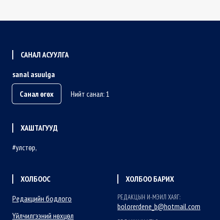
САНАЛ АСУУЛГА
sanal asuulga
Санал өгөх
Нийт санал: 1
ХАШТАГУУД
улстөр
ХОЛБООС
ХОЛБОО БАРИХ
РЕДАКЦЫН И-МЭИЛ ХАЯГ:
Редакцийн бодлого
bolorerdene_b@hotmail.com
Үйлчилгээний нөхцөл