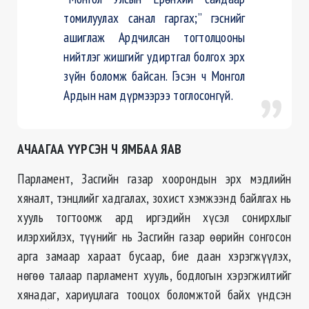
томилуулах санал гаргах;” гэснийг
ашиглаж Ардчилсан тогтолцооны
нийтлэг жишгийг удиртгал болгох эрх
зүйн боломж байсан. Гэсэн ч Монгол
Ардын нам дүрмээрээ тоглосонгүй.
АЧААГАА ҮҮРСЭН Ч ЯМБАА ЯАВ
Парламент, Засгийн газар хоорондын эрх мэдлийн
хяналт, тэнцлийг хадгалах, зохист хэмжээнд байлгах нь
хууль тогтоомж ард иргэдийн хүсэл сонирхлыг
илэрхийлэх, түүнийг нь Засгийн газар өөрийн сонгосон
арга замаар хараат бусаар, бие даан хэрэгжүүлэх,
нөгөө талаар парламент хууль, бодлогын хэрэгжилтийг
хянадаг, хариуцлага тооцох боломжтой байх үндсэн