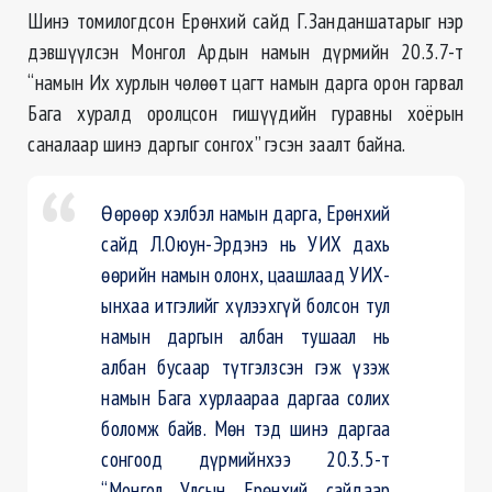
Шинэ томилогдсон Ерөнхий сайд Г.Занданшатарыг нэр
дэвшүүлсэн Монгол Ардын намын дүрмийн 20.3.7-т
“намын Их хурлын чөлөөт цагт намын дарга орон гарвал
Бага хуралд оролцсон гишүүдийн гуравны хоёрын
саналаар шинэ даргыг сонгох” гэсэн заалт байна.
Өөрөөр хэлбэл намын дарга, Ерөнхий
сайд Л.Оюун-Эрдэнэ нь УИХ дахь
өөрийн намын олонх, цаашлаад УИХ-
ынхаа итгэлийг хүлээхгүй болсон тул
намын даргын албан тушаал нь
албан бусаар түтгэлзсэн гэж үзэж
намын Бага хурлаараа даргаа солих
боломж байв. Мөн тэд шинэ даргаа
сонгоод дүрмийнхээ 20.3.5-т
“Монгол Улсын Ерөнхий сайдаар