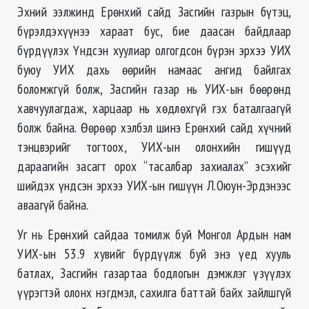
Эхний ээлжинд Ерөнхий сайд Засгийн газрын бүтэц,
бүрэлдэхүүнээ хараат бус, бие даасан байдлаар
бүрдүүлэх Үндсэн хуулиар олгогдсон бүрэн эрхээ УИХ
буюу УИХ дахь өөрийн намаас ангид байлгах
боломжгүй болж, Засгийн газар нь УИХ-ын бөөрөнд
хавчуулагдаж, харцаар нь хөдлөхгүй гэх баталгаагүй
болж байна. Өөрөөр хэлбэл шинэ Ерөнхий сайд хүчний
тэнцвэрийг тогтоох, УИХ-ын олонхийн гишүүд
дараагийн засагт орох “тасалбар захиалах” эсэхийг
шийдэх үндсэн эрхээ УИХ-ын гишүүн Л.Оюун-Эрдэнээс
аваагүй байна.
Уг нь Ерөнхий сайдаа томилж буй Монгол Ардын нам
УИХ-ын 53.9 хувийг бүрдүүлж буй энэ үед хууль
батлах, Засгийн газартаа бодлогын дэмжлэг үзүүлэх
үүрэгтэй олонх нэгдмэл, сахилга баттай байх зайлшгүй