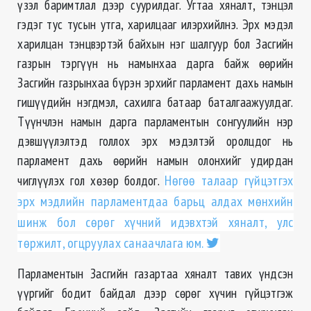
үзэл баримтлал дээр суурилдаг. Угтаа хяналт, тэнцэл
гэдэг тус тусын утга, харилцааг илэрхийлнэ. Эрх мэдэл
харилцан тэнцвэртэй байхын нэг шалгуур бол Засгийн
газрын тэргүүн нь намынхаа дарга байж өөрийн
Засгийн газрынхаа бүрэн эрхийг парламент дахь намын
гишүүдийн нэгдмэл, сахилга батаар баталгаажуулдаг.
Түүнчлэн намын дарга парламентын сонгуулийн нэр
дэвшүүлэлтэд голлох эрх мэдэлтэй оролцдог нь
парламент дахь өөрийн намын олонхийг удирдан
чиглүүлэх гол хөзөр болдог.
Нөгөө талаар гүйцэтгэх
эрх мэдлийн парламентдаа барьц алдах мөнхийн
шинж бол сөрөг хүчний идэвхтэй хяналт, улс
төржилт, огцруулах санаачлага юм.
Парламентын Засгийн газартаа хяналт тавих үндсэн
үүргийг бодит байдал дээр сөрөг хүчин гүйцэтгэж