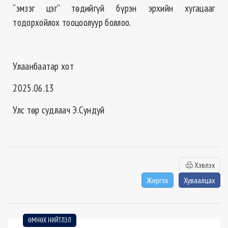
“эмзэг цэг” төдийгүй бүрэн эрхийн хугацааг
тодорхойлох тооцоолуур боллоо.
Улаанбаатар хот
2025.06.13
Улс төр судлаач Э.Сундуй
Хэвлэх
Жиргэх
Хуваалцах
ӨМНӨХ НИЙТЛЭЛ