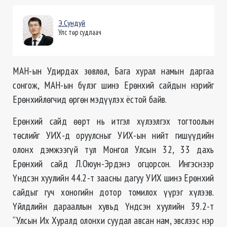
Э.Сундуй
Улс төр судлаач
МАН-ын Удирдах зөвлөл, Бага хурал намын даргаа
сонгож, МАН-ын бүлэг шинэ Ерөнхий сайдын нэрийг
Ерөнхийлөгчид өргөн мэдүүлэх ёстой байв.
Ерөнхий сайд өөрт нь итгэл хүлээлгэх тогтоолын
төслийг УИХ-д оруулсныг УИХ-ын нийт гишүүдийн
олонх дэмжээгүй тул Монгол Улсын 32, 33 дахь
Ерөнхий сайд Л.Оюун-Эрдэнэ огцорсон. Ингэснээр
Үндсэн хуулийн 44.2-т заасны дагуу УИХ шинэ Ерөнхий
сайдыг гуч хоногийн дотор томилох үүрэг хүлээв.
Үйлдлийн дарааллын хувьд Үндсэн хуулийн 39.2-т
“Улсын Их Хуралд олонхи суудал авсан нам, эвслээс нэр