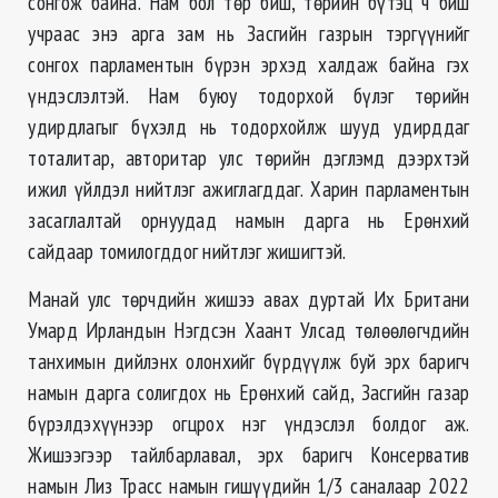
сонгож байна. Нам бол төр биш, төрийн бүтэц ч биш
учраас энэ арга зам нь Засгийн газрын тэргүүнийг
сонгох парламентын бүрэн эрхэд халдаж байна гэх
үндэслэлтэй. Нам буюу тодорхой бүлэг төрийн
удирдлагыг бүхэлд нь тодорхойлж шууд удирддаг
тоталитар, авторитар улс төрийн дэглэмд дээрхтэй
ижил үйлдэл нийтлэг ажиглагддаг. Харин парламентын
засаглалтай орнуудад намын дарга нь Ерөнхий
сайдаар томилогддог нийтлэг жишигтэй.
Манай улс төрчдийн жишээ авах дуртай Их Британи
Умард Ирландын Нэгдсэн Хаант Улсад төлөөлөгчдийн
танхимын дийлэнх олонхийг бүрдүүлж буй эрх баригч
намын дарга солигдох нь Ерөнхий сайд, Засгийн газар
бүрэлдэхүүнээр огцрох нэг үндэслэл болдог аж.
Жишээгээр тайлбарлавал, эрх баригч Консерватив
намын Лиз Трасс намын гишүүдийн 1/3 саналаар 2022