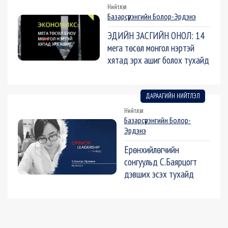
Нийтлэл
Базарсүрэнгийн Болор-Эрдэнэ
ЭДИЙН ЗАСГИЙН ОНОЛ: 14
мега төсөл монгол нэртэй
хятад эрх ашиг болох тухайд
ДАРААГИЙН НИЙТЛЭЛ
Нийтлэл
Базарсүрэнгийн Болор-
Эрдэнэ
Ерөнхийлөгчийн
сонгуульд С.Баярцогт
дэвших эсэх тухайд