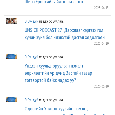
Шинэ Ерөнхий сайдын эмзэг цэг
2025-06-13
Э.Сундуй
мэдээ орууллаа.
UNSICK PODCAST 27: Дархлааг сэргээх гол
хүчин зүйл бол идэвхтэй дасгал хөдөлгөөн
2020-04-10
Э.Сундуй
мэдээ орууллаа.
Үндсэн хуульд оруулсан нэмэлт,
өөрчлөлтийн үр дүнд Засгийн газар
тогтвортой байж чадах уу?
2020-01-10
Э.Сундуй
мэдээ орууллаа.
Одоогийн Үндсэн хуулийн нэмэлт,