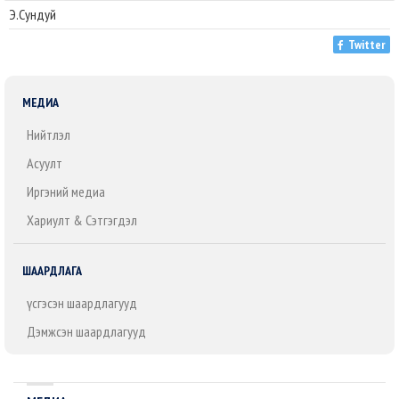
Э.Сундуй
Twitter
МЕДИА
Нийтлэл
Асуулт
Иргэний медиа
Хариулт & Сэтгэгдэл
ШААРДЛАГА
Үүсгэсэн шаардлагууд
Дэмжсэн шаардлагууд