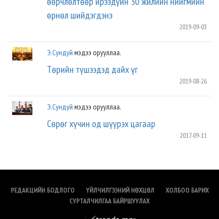
өөрчлөлтөөр ирээдүйн 30 жилийн нийгмийн
өрнөл шийдэгдэнэ
2019-09-03
Э.Сундуй
мэдээ орууллаа.
Төрийн түшээдэд дайх үг
2019-08-26
Э.Сундуй
мэдээ орууллаа.
Сөрөг хүчин од шүүрэх цагаар
2017-09-11
РЕДАКЦИЙН БОДЛОГО
ҮЙЛЧИЛГЭЭНИЙ НӨХЦӨЛ
ХОЛБОО БАРИХ
СУРТАЛЧИЛГАА БАЙРШУУЛАХ