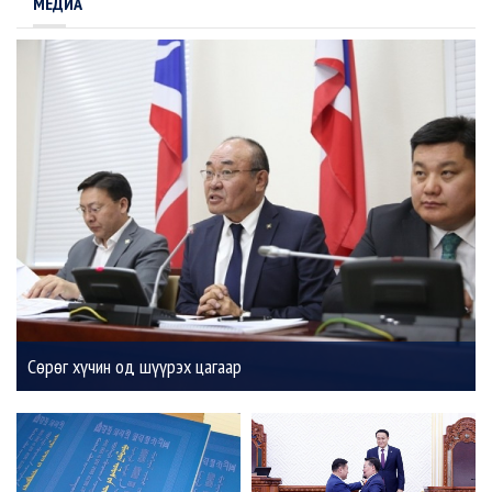
МЕДИА
Сөрөг хүчин од шүүрэх цагаар