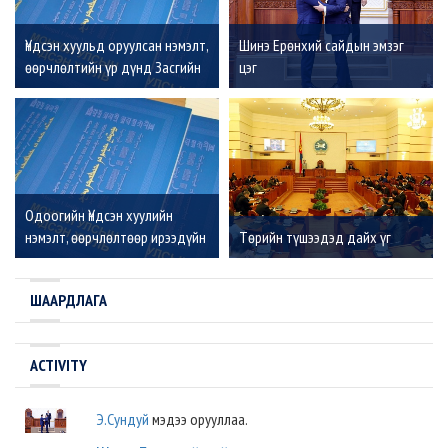
Үндсэн хуульд оруулсан нэмэлт,
Шинэ Ерөнхий сайдын эмзэг
өөрчлөлтийн үр дүнд Засгийн
цэг
газар тогтвортой байж чадах
уу?
Одоогийн Үндсэн хуулийн
нэмэлт, өөрчлөлтөөр ирээдүйн
Төрийн түшээдэд дайх үг
30 жилийн нийгмийн өрнөл
шийдэгдэнэ
ШААРДЛАГА
ACTIVITY
Э.Сундуй
мэдээ орууллаа.