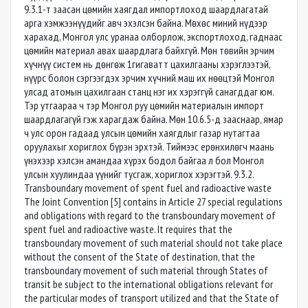
9.3.1-т заасан цөмийн хаягдал импортлоход шаардлагатай
арга хэмжээнүүдийг авч эxэлсэн байна. Мөхөс миний нүдээр
харахад, Монгол улс уранаа олборлож, экспортлоход, гаднаас
цөмийн материал авах шаардлага байхгүй. Мөн төвийн эрчим
хүчнүү систем нь дөнгөж 1гигаватт цахилгааны хэрэглээтэй,
нүүрс болон сэргээгдэх эрчим хүчний маш их нөөцтэй Монгол
улсад атомын цахилгаан станц нэг их хэрэггүй санагддаг юм.
Тэр утгаараа ч тэр Монгол руу цөмийн материалын импорт
шаардлагагүй гэж харагдаж байна. Мөн 10.6.5-д зааснаар, ямар
ч улс орон гадаад улсын цөмийн хаягдлыг газар нутагтаа
оруулахыг хориглох бүрэн эрхтэй. Тиймээс ерөнхилөгч маань
үнэхээр хэлсэн амандаа хүрэx бодол байгаа л бол Монгол
улсын хуулиндаа үүнийг тусгаж, хориглох хэрэгтэй. 9.3.2.
Transboundary movement of spent fuel and radioactive waste
The Joint Convention [5] contains in Article 27 special regulations
and obligations with regard to the transboundary movement of
spent fuel and radioactive waste. It requires that the
transboundary movement of such material should not take place
without the consent of the State of destination, that the
transboundary movement of such material through States of
transit be subject to the international obligations relevant for
the particular modes of transport utilized and that the State of