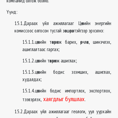
компанид олгож болно.
Үүнд:
15.1.Дараах үйл ажиллагааг Цөмийн энергийн
комиссоос олгосон тусгай зөвшөөрөлтэйгээр эрхэлнэ:
15.1.1.цөмийн төхөөрөмж барих, өөрчлөх, шинэчлэх,
ашиглалтаас гаргах;
15.1.2.цөмийн төхөөрөмж ашиглах;
15.1.3.цөмийн бодис эзэмших, ашиглах,
худалдах;
15.1.4.цөмийн бодис импортлох, экспортлох,
хаягдлыг булшлах
тээвэрлэх,
.
15.2.Дараах үйл ажиллагааг геологи, уул уурхайн