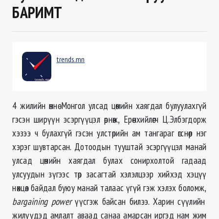
БАРИМТ
trends.mn
4 жилийн өмнө Монгол улсад цөмийн хаягдал булуулахгүй
гэсэн ширүүн эсэргүүцэл өрнөж, Ерөнхийлөгч Ц.Элбэгдорж
хэзээ ч булахгүй гэсэн улстөрийн ам тангараг өгснөөр нэг
хэрэг шувтарсан. Дотоодын тууштай эсэргүүцэл манай
улсад цөмийн хаягдал булах сонирхолтой гадаад
улсуудын зүгээс төр засагтай хэлэлцээр хийхэд хэцүү
нөхцөл байдал буюу манай талаас үгүй гэж хэлэх боломж,
bargaining power
үүсгэж байсан билээ. Харин сүүлийн
жилүүдэд амлалт аваад санаа амарсан иргэд нам жим