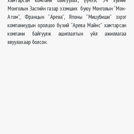
Монголын Засгийн газар эзэмших буюу Монголын “Мон-
Атом”, Францын “Арева”, Японы “Мицубиши” зэрэг
компаниудын оролцоо бүхий “Арева Майнс” хамтарсан
компани байгуулж ашиглалтын үйл ажиллагаа
явуулахаар болсон.