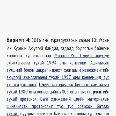
Баримт 4
: 2016 оны гуравдугаарын сарын 10: Улсын
Их Хурлын Аюулгүй байдал, гадаад бодлогын байнгын
хорооны хуралдаанаар
Монгол Улс Цөмийн аюулгүй
ажиллагааны тухай 1994 оны конвенци,
Ашигласан
түлшний болон цацраг идэвхт хаягдлын менежментийн
аюулгүй ажиллагааны тухай 1997 оны конвенцид тус
тус нэгдэн орох
,
Цөмийн материалыг биечлэн хамгаалах
тухай 1980 оны конвенцийн 2005 оны нэмэлт, өөрчлөлтийн
тухай протокол,
Бага хэмжээний цөмийн материалын
шинэчилсэн протоколыг тус тус соёрхон батлах
тухай
асуудлыг зөвшилцөж байнгын хорооны хуралдаанд