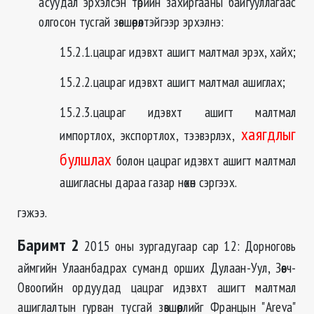
асуудал эрхэлсэн төрийн захиргааны байгууллагаас
олгосон тусгай зөвшөөрөлтэйгээр эрхэлнэ:
15.2.1.цацраг идэвхт ашигт малтмал эрэх, хайх;
15.2.2.цацраг идэвхт ашигт малтмал ашиглах;
15.2.3.цацраг идэвхт ашигт малтмал
хаягдлыг
импортлох, экспортлох, тээвэрлэх,
булшлах
болон цацраг идэвхт ашигт малтмал
ашигласны дараа газар нөхөн сэргээх.
гэжээ.
Баримт 2
2015 оны зургадугаар сар 12: Дорноговь
аймгийн Улаанбадрах суманд орших Дулаан-Уул, Зөөвч-
Овоогийн ордуудад цацраг идэвхт ашигт малтмал
ашиглалтын гурван тусгай зөвшөөрлийг Францын "Areva"