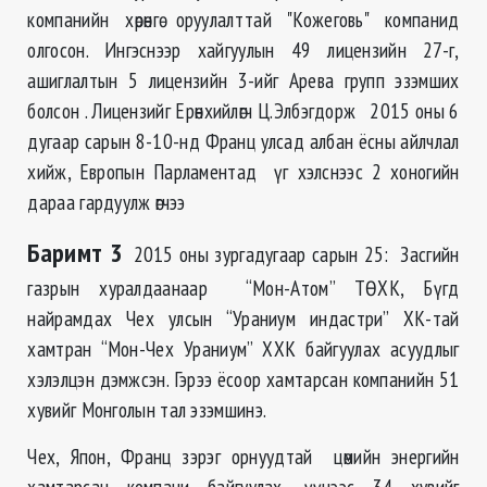
компанийн хөрөнгө оруулалттай "Кожеговь" компанид
олгосон. Ингэснээр хайгуулын 49 лицензийн 27-г,
ашиглалтын 5 лицензийн 3-ийг Арева групп эзэмших
болсон . Лицензийг Ерөнхийлөгч Ц.Элбэгдорж 2015 оны 6
дугаар сарын 8-10-нд Франц улсад албан ёсны айлчлал
хийж, Европын Парламентад үг хэлснээс 2 хоногийн
дараа гардуулж өгчээ
Баримт 3
2015 оны зургадугаар сарын 25: Засгийн
газрын хуралдаанаар “Мон-Атом” ТӨХК, Бүгд
найрамдах Чех улсын “Ураниум индастри” ХК-тай
хамтран “Мон-Чех Ураниум” ХХК байгуулах асуудлыг
хэлэлцэн дэмжсэн. Гэрээ ёсоор хамтарсан компанийн 51
хувийг Монголын тал эзэмшинэ.
Чех, Япон, Франц зэрэг орнуудтай цөмийн энергийн
хамтарсан компани байгуулах, үүнээс 34 хувийг