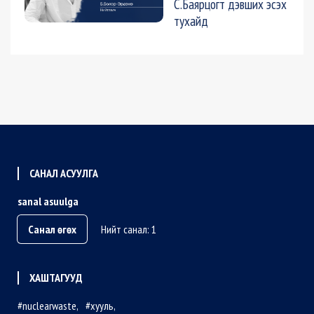
С.Баярцогт дэвших эсэх
тухайд
САНАЛ АСУУЛГА
sanal asuulga
Санал өгөх
Нийт санал: 1
ХАШТАГУУД
nuclearwaste
хууль