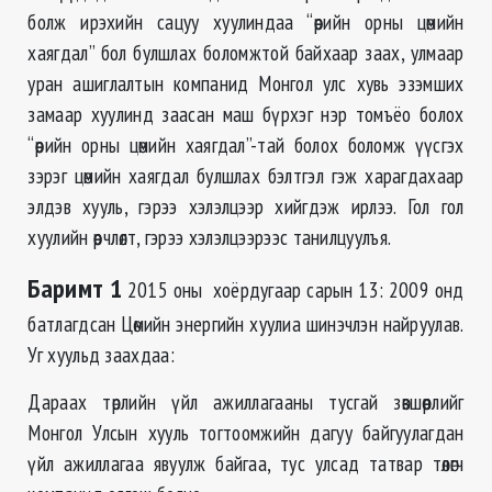
болж ирэхийн сацуу хуулиндаа “өөрийн орны цөмийн
хаягдал” бол булшлах боломжтой байхаар заах, улмаар
уран ашиглалтын компанид Монгол улс хувь эзэмших
замаар хуулинд заасан маш бүрхэг нэр томъёо болох
“өөрийн орны цөмийн хаягдал”-тай болох боломж үүсгэх
зэрэг цөмийн хаягдал булшлах бэлтгэл гэж харагдахаар
элдэв хууль, гэрээ хэлэлцээр хийгдэж ирлээ. Гол гол
хуулийн өөрчлөлт, гэрээ хэлэлцээрээс танилцуулъя.
Баримт 1
2015 оны хоёрдугаар сарын 13: 2009 онд
батлагдсан Цөмийн энергийн хуулиа шинэчлэн найруулав.
Уг хуульд заахдаа:
Дараах төрлийн үйл ажиллагааны тусгай зөвшөөрлийг
Монгол Улсын хууль тогтоомжийн дагуу байгуулагдан
үйл ажиллагаа явуулж байгаа, тус улсад татвар төлөгч