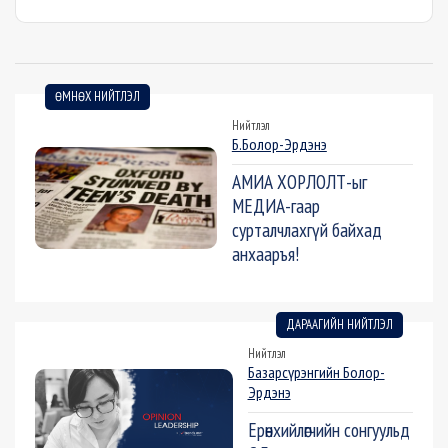
ӨМНӨХ НИЙТЛЭЛ
Нийтлэл
Б.Болор-Эрдэнэ
АМИА ХОРЛОЛТ-ыг
МЕДИА-гаар
сурталчлахгүй байхад
анхааръя!
ДАРААГИЙН НИЙТЛЭЛ
Нийтлэл
Базарсүрэнгийн Болор-
Эрдэнэ
Ерөнхийлөгчийн сонгуульд