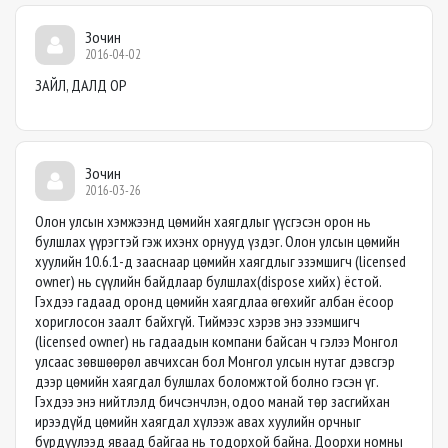
Зочин
2016-04-02
ЗАЙЛ, ДАЛД ОР
Зочин
2016-03-26
Олон улсын хэмжээнд цөмийн хаягдлыг үүсгэсэн орон нь
булшлах үүрэгтэй гэж ихэнх орнууд үздэг. Олон улсын цөмийн
хуулийн 10.6.1-д зааснаар цөмийн хаягдлыг эзэмшигч (licensed
owner) нь сүүлийн байдлаар булшлах(dispose хийх) ёстой.
Гэхдээ гадаад оронд цөмийн хаягдлаа өгөхийг албан ёсоор
хориглосон заалт байхгүй. Тиймээс xэрэв энэ эзэмшигч
(licensed owner) нь гадаадын компани байсан ч гэлээ Монгол
улсаас зөвшөөрөл авчихсан бол Монгол улсын нутаг дэвсгэр
дээр цөмийн хаягдал булшлах боломжтой болно гэсэн үг.
Гэхдээ энэ нийтлэлд бичсэнчлэн, одоо манай төр засгийхан
ирээдүйд цөмийн хаягдал хүлээж авах хуулийн орчныг
бүрдүүлээд яваад байгаа нь тодорхой байна. Доорхи номны