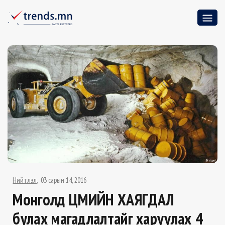
Нийтлэл
03 сарын 14, 2016
Монголд ЦӨМИЙН ХАЯГДАЛ
булах магадлалтайг харуулах 4