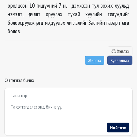
оролцсон 10 гишүүний 7 нь дэмжсэн тул зохих хуульд
нэмэлт, өөрчлөлт оруулах тухай хуулийн төслүүдийг
боловсруулж өргөн мэдүүлэх чиглэлийг Засгийн газарт өгөхөөр
болов.
Хэвлэх
Жиргэх
Хуваалцах
Сэтгэгдэл бичих
Example textarea
Нийтлэх